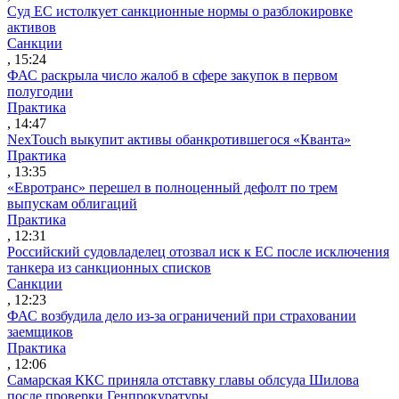
Суд ЕС истолкует санкционные нормы о разблокировке
активов
Санкции
, 15:24
ФАС раскрыла число жалоб в сфере закупок в первом
полугодии
Практика
, 14:47
NexTouch выкупит активы обанкротившегося «Кванта»
Практика
, 13:35
«Евротранс» перешел в полноценный дефолт по трем
выпускам облигаций
Практика
, 12:31
Российский судовладелец отозвал иск к ЕС после исключения
танкера из санкционных списков
Санкции
, 12:23
ФАС возбудила дело из-за ограничений при страховании
заемщиков
Практика
, 12:06
Самарская ККС приняла отставку главы облсуда Шилова
после проверки Генпрокуратуры