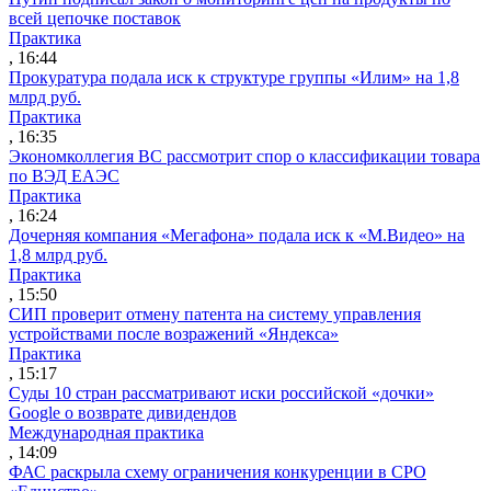
всей цепочке поставок
Практика
, 16:44
Прокуратура подала иск к структуре группы «Илим» на 1,8
млрд руб.
Практика
, 16:35
Экономколлегия ВС рассмотрит спор о классификации товара
по ВЭД ЕАЭС
Практика
, 16:24
Дочерняя компания «Мегафона» подала иск к «М.Видео» на
1,8 млрд руб.
Практика
, 15:50
СИП проверит отмену патента на систему управления
устройствами после возражений «Яндекса»
Практика
, 15:17
Суды 10 стран рассматривают иски российской «дочки»
Google о возврате дивидендов
Международная практика
, 14:09
ФАС раскрыла схему ограничения конкуренции в СРО