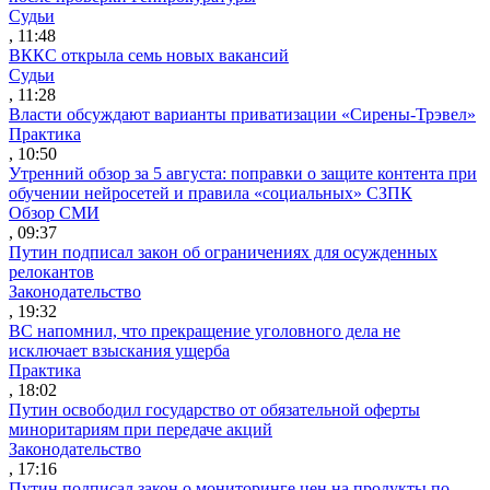
Судьи
, 11:48
ВККС открыла семь новых вакансий
Судьи
, 11:28
Власти обсуждают варианты приватизации «Сирены-Трэвел»
Практика
, 10:50
Утренний обзор за 5 августа: поправки о защите контента при
обучении нейросетей и правила «социальных» СЗПК
Обзор СМИ
, 09:37
Путин подписал закон об ограничениях для осужденных
релокантов
Законодательство
, 19:32
ВС напомнил, что прекращение уголовного дела не
исключает взыскания ущерба
Практика
, 18:02
Путин освободил государство от обязательной оферты
миноритариям при передаче акций
Законодательство
, 17:16
Путин подписал закон о мониторинге цен на продукты по