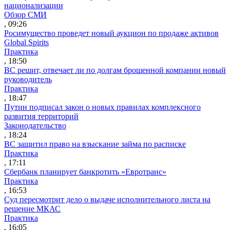
национализации
Обзор СМИ
, 09:26
Росимущество проведет новый аукцион по продаже активов
Global Spirits
Практика
, 18:50
ВС решит, отвечает ли по долгам брошенной компании новый
руководитель
Практика
, 18:47
Путин подписал закон о новых правилах комплексного
развития территорий
Законодательство
, 18:24
ВС защитил право на взыскание займа по расписке
Практика
, 17:11
Сбербанк планирует банкротить «Евротранс»
Практика
, 16:53
Суд пересмотрит дело о выдаче исполнительного листа на
решение МКАС
Практика
, 16:05