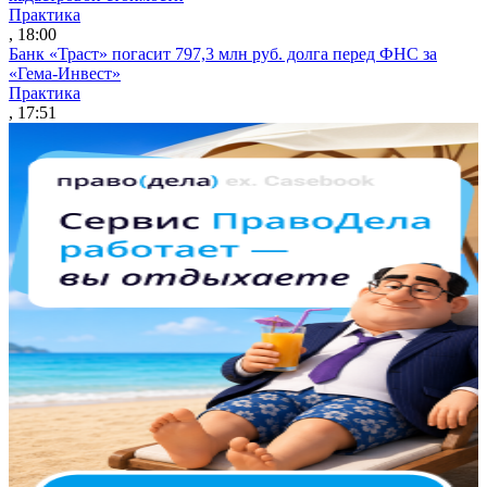
Практика
, 18:00
Банк «Траст» погасит 797,3 млн руб. долга перед ФНС за
«Гема-Инвест»
Практика
, 17:51