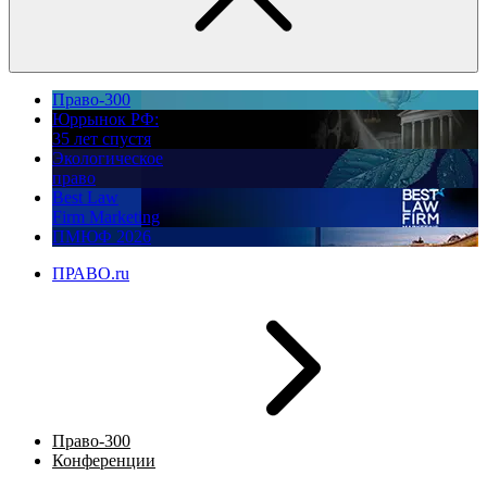
Право-300
Юррынок РФ:
35 лет спустя
Экологическое
право
Best Law
Firm Marketing
ПМЮФ 2026
ПРАВО.ru
Право-300
Конференции