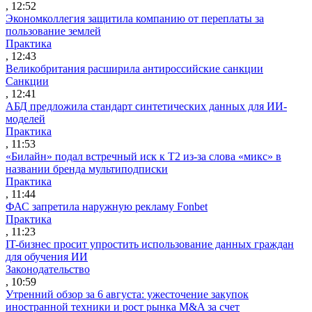
, 12:52
Экономколлегия защитила компанию от переплаты за
пользование землей
Практика
, 12:43
Великобритания расширила антироссийские санкции
Санкции
, 12:41
АБД предложила стандарт синтетических данных для ИИ-
моделей
Практика
, 11:53
«Билайн» подал встречный иск к Т2 из-за слова «микс» в
названии бренда мультиподписки
Практика
, 11:44
ФАС запретила наружную рекламу Fonbet
Практика
, 11:23
IT-бизнес просит упростить использование данных граждан
для обучения ИИ
Законодательство
, 10:59
Утренний обзор за 6 августа: ужесточение закупок
иностранной техники и рост рынка M&A за счет