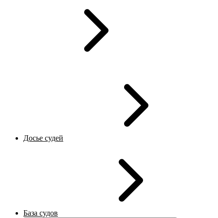
Досье судей
База судов