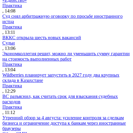
«Единство»
Практика
, 14:08
Суд снял арбитражную оговорку по просьбе иностранного
истца
Практика
, 13:11
ВККС открыла шесть новых вакансий
Судьи
, 13:06
Экономколлегия решит, можно ли уменьшить сумму гарантии
на стоимость выполненных работ
Практика
, 13:04
Wildberries планирует запустить в 2027 году два крупных
склада в Казахстане
Практика
, 12:29
ВС разъяснил, как считать срок для взыскания судебных
расходов
Практика
, 11:12
Утренний обзор за 4 августа: усиление контроля за сделкам
бизнеса и ограничение доступа к банкам через иностранные
браузеры