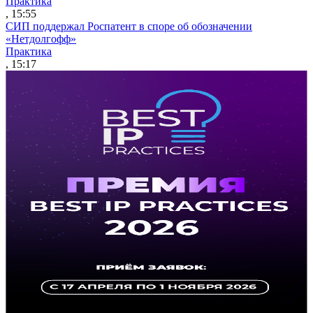
Практика
, 15:55
СИП поддержал Роспатент в споре об обозначении
«Нетдолгофф»
Практика
, 15:17