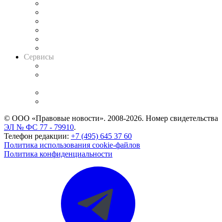
Решения арбитражных судов
Календарь рассмотрения арбитражных дел
Досье судей
Информация о судах
RSS лента новостей
Вакансии для юристов
Сервисы
Справочно-правовая система
Casebook: мониторинг дел
и компаний
Caselook: поиск и анализ практики
CASE.ONE: управление юридической службой
© ООО «Правовые новости». 2008-2026.
Номер свидетельства
ЭЛ № ФС 77 - 79910
.
Телефон редакции:
+7 (495) 645 37 60
Политика использования cookie-файлов
Политика конфиденциальности