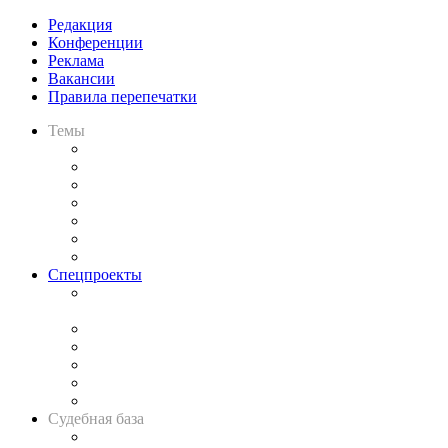
Редакция
Конференции
Реклама
Вакансии
Правила перепечатки
Темы
Практика
Законодательство
Процесс
Исследования
Рынок юридических услуг
Юридическое сообщество
Важнейшие правовые темы в прессе
Спецпроекты
Подкаст «В здравом уме
и твёрдой памяти»
Legal Design
Банкротная панорама
Советы для литигаторов
Сговоры на торгах
Авто
Судебная база
Картотека арбитражных дел