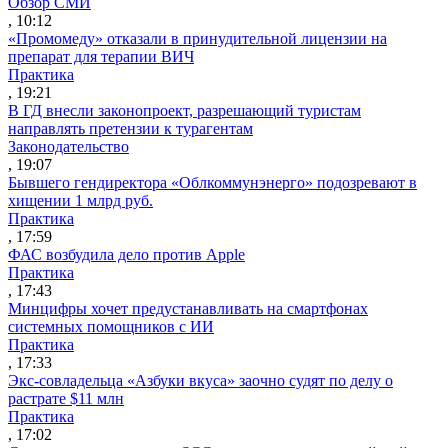
Обзор СМИ
, 10:12
«Промомеду» отказали в принудительной лицензии на
препарат для терапии ВИЧ
Практика
, 19:21
В ГД внесли законопроект, разрешающий туристам
направлять претензии к турагентам
Законодательство
, 19:07
Бывшего гендиректора «Облкоммунэнерго» подозревают в
хищении 1 млрд руб.
Практика
, 17:59
ФАС возбудила дело против Apple
Практика
, 17:43
Минцифры хочет предустанавливать на смартфонах
системных помощников с ИИ
Практика
, 17:33
Экс-совладельца «Азбуки вкуса» заочно судят по делу о
растрате $11 млн
Практика
, 17:02