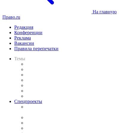
На главную
Право.ru
Редакция
Конференции
Реклама
Вакансии
Правила перепечатки
Темы
Практика
Законодательство
Процесс
Исследования
Рынок юридических услуг
Юридическое сообщество
Важнейшие правовые темы в прессе
Спецпроекты
Подкаст «В здравом уме
и твёрдой памяти»
Legal Design
Банкротная панорама
Советы для литигаторов