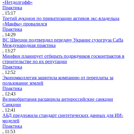
«Нетдолгофф»
Практика
, 15:17
Третий аукцион по приватизации активов экс-владельца
«Макфы» провалился
Практика
, 14:29
ВС Швеции подтвердил передачу Украине сухогруза Caffa
Международная практика
, 13:27
Минфин планирует отбирать подрядчиков госконтрактов в
строительстве по их репутации
Практика
, 12:52
Экономколлегия защитила компанию от переплаты за
пользование землей
Практика
, 12:43
Великобритания расширила антироссийские санкции
Санкции
, 12:41
АБД предложила стандарт синтетических данных для ИИ-
моделей
Практика
, 11:53