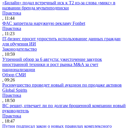
«Билайн» подал встречный иск к Т2 из-за слова «микс» в
названии бренда мультиподписки
Практика
, 11:44
ФАС запретила наружную рекламу Fonbet
Практика
, 11:23
IT-бизнес просит упростить использование данных граждан
для обучения ИИ
Законодательство
, 10:59
Утренний обзор за 6 августа: ужесточение закупок
иностранной техники и рост рынка M&A за счет
национализации
Обзор СМИ
, 09:26
Росимущество проведет новый аукцион по продаже активов
Global Spirits
Практика
, 18:50
ВС решит, отвечает ли по долгам брошенной компании новый
руководитель
Практика
, 18:47
Путин подписал закон о новых правилах комплексного