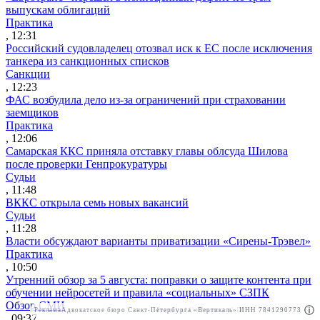
выпускам облигаций
Практика
, 12:31
Российский судовладелец отозвал иск к ЕС после исключения
танкера из санкционных списков
Санкции
, 12:23
ФАС возбудила дело из-за ограничений при страховании
заемщиков
Практика
, 12:06
Самарская ККС приняла отставку главы облсуда Шилова
после проверки Генпрокуратуры
Судьи
, 11:48
ВККС открыла семь новых вакансий
Судьи
, 11:28
Власти обсуждают варианты приватизации «Сирены-Трэвел»
Практика
, 10:50
Утренний обзор за 5 августа: поправки о защите контента при
обучении нейросетей и правила «социальных» СЗПК
Обзор СМИ
Реклама
Адвокатское бюро Санкт-Петербурга «Вертикаль» ИНН 7841290773
Реклама
АО"Право.ру" ИНН: 7708095468
, 09:37