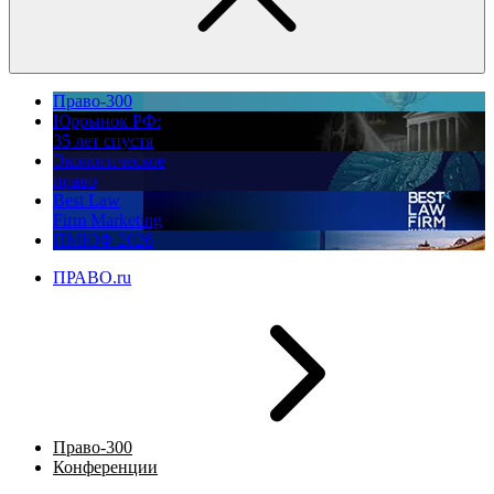
Право-300
Юррынок РФ:
35 лет спустя
Экологическое
право
Best Law
Firm Marketing
ПМЮФ 2026
ПРАВО.ru
Право-300
Конференции