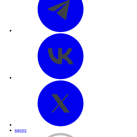
вверх