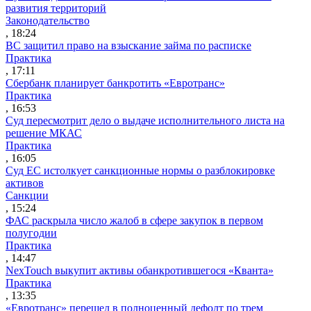
развития территорий
Законодательство
, 18:24
ВС защитил право на взыскание займа по расписке
Практика
, 17:11
Сбербанк планирует банкротить «Евротранс»
Практика
, 16:53
Суд пересмотрит дело о выдаче исполнительного листа на
решение МКАС
Практика
, 16:05
Суд ЕС истолкует санкционные нормы о разблокировке
активов
Санкции
, 15:24
ФАС раскрыла число жалоб в сфере закупок в первом
полугодии
Практика
, 14:47
NexTouch выкупит активы обанкротившегося «Кванта»
Практика
, 13:35
«Евротранс» перешел в полноценный дефолт по трем