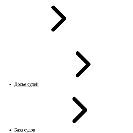
Досье судей
База судов