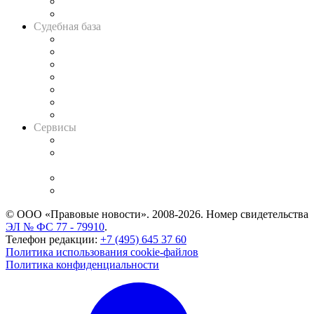
Сговоры на торгах
Авто
Судебная база
Картотека арбитражных дел
Решения арбитражных судов
Календарь рассмотрения арбитражных дел
Досье судей
Информация о судах
RSS лента новостей
Вакансии для юристов
Сервисы
Справочно-правовая система
Casebook: мониторинг дел
и компаний
Caselook: поиск и анализ практики
CASE.ONE: управление юридической службой
© ООО «Правовые новости». 2008-2026.
Номер свидетельства
ЭЛ № ФС 77 - 79910
.
Телефон редакции:
+7 (495) 645 37 60
Политика использования cookie-файлов
Политика конфиденциальности