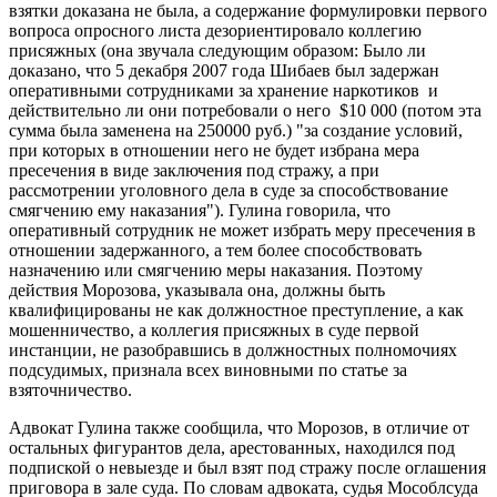
взятки доказана не была, а содержание формулировки первого
вопроса опросного листа дезориентировало коллегию
присяжных (она звучала следующим образом: Было ли
доказано, что 5 декабря 2007 года Шибаев был задержан
оперативными сотрудниками за хранение наркотиков и
действительно ли они потребовали о него $10 000 (потом эта
сумма была заменена на 250000 руб.) "за создание условий,
при которых в отношении него не будет избрана мера
пресечения в виде заключения под стражу, а при
рассмотрении уголовного дела в суде за способствование
смягчению ему наказания"). Гулина говорила, что
оперативный сотрудник не может избрать меру пресечения в
отношении задержанного, а тем более способствовать
назначению или смягчению меры наказания. Поэтому
действия Морозова, указывала она, должны быть
квалифицированы не как должностное преступление, а как
мошенничество, а коллегия присяжных в суде первой
инстанции, не разобравшись в должностных полномочиях
подсудимых, признала всех виновными по статье за
взяточничество.
Адвокат Гулина также сообщила, что Морозов, в отличие от
остальных фигурантов дела, арестованных, находился под
подпиской о невыезде и был взят под стражу после оглашения
приговора в зале суда. По словам адвоката, судья Мособлсуда