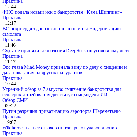
Практика
, 12:44
ФНС подала новый иск о банкротстве «Кама Шиппинг»
Практика
, 12:17
ВС подтвердил доначисление пошлин за модернизацию
самолета
Практика
, 11:46
Суды не приняли заключения DeepSeek по уголовному делу
Практика
, 11:17
Экс-глава Mind Money признала вину по делу о хищении и
дала показания на других фигурантов
Практика
, 10:44
Утренний обзор за 7 августа: смягчение банкротства для
селлеров и требования для статуса нацмодели ИИ
Обзор СМИ
, 09:22
Путин разрешил приватизацию аэропорта Шереметьево
Практика
, 19:07
Wildberries начнет страховать товары от ударов дронов
Практика