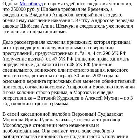
Однако
Мособлсуд
во время судебного следствия установил,
что 250000 руб. у Шибаева требовал не Еременко, а
следователь Владимир Андросов, который вел его дело,
обещая ему смягчение наказания. Взятку Андросову передала
адвокат Шибаева Алина Шемчук, а следователь уже поделил
эти деньги с оперативниками.
Дело рассматривала коллегия присяжных, которая признала
всех проходящих по делу виновными в совершении
преступлений, предусмотренных п. "а" ч. 4 ст. 290 УК РФ
(получение взятки), ст. 47 УК РФ (лишение права занимать
определенные должности) и ст.48 УК РФ (лишение
специального, воинского или почетного звания, классного
чина и государственных наград). 30 июля 2009 года на
основании вердикта присяжных был вынесен обвинительный
приговор, согласно которому Андросов и Еременко получили
4 года колонии строго режима, а Морозов и еще два
оперативника – Виталий Кудрявцев и Алексей Мухин – по 3
года колонии строгого режима.
В своей кассационной жалобе в Верховный Суд адвокат
Морозова Ирина Гулина указала, что считает приговор
Мособлсуда в отношении него незаконным и
необоснованным. Она считает, что в ходе судебного
разбирательства виновность ее подзащитного в получении