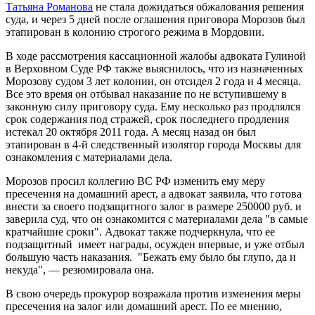
Татьяна Романова
не стала дожидаться обжалования решения
суда, и через 5 дней после оглашения приговора Морозов был
этапирован в колонию строгого режима в Мордовии.
В ходе рассмотрения кассационной жалобы адвоката Гулиной
в Верховном Суде РФ также выяснилось, что из назначенных
Морозову судом 3 лет колонии, он отсидел 2 года и 4 месяца.
Все это время он отбывал наказание по не вступившему в
законную силу приговору суда. Ему несколько раз продлялся
срок содержания под стражей, срок последнего продления
истекал 20 октября 2011 года. А месяц назад он был
этапирован в 4-й следственный изолятор города Москвы для
ознакомления с материалами дела.
Морозов просил коллегию ВС РФ изменить ему меру
пресечения на домашний арест, а адвокат заявила, что готова
внести за своего подзащитного залог в размере 250000 руб. и
заверила суд, что он ознакомится с материалами дела "в самые
кратчайшие сроки". Адвокат также подчеркнула, что ее
подзащитный имеет награды, осужден впервые, и уже отбыл
большую часть наказания. "Бежать ему было бы глупо, да и
некуда", — резюмировала она.
В свою очередь прокурор возражала против изменения меры
пресечения на залог или домашний арест. По ее мнению,