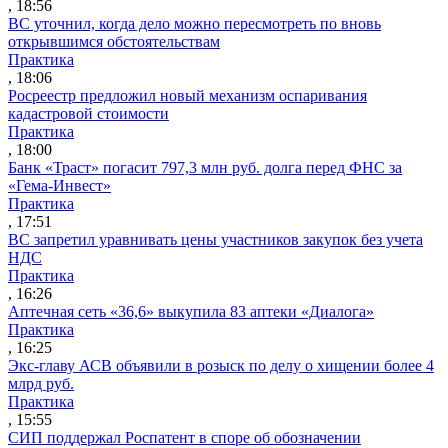
, 18:56
ВС уточнил, когда дело можно пересмотреть по вновь
открывшимся обстоятельствам
Практика
, 18:06
Росреестр предложил новый механизм оспаривания
кадастровой стоимости
Практика
, 18:00
Банк «Траст» погасит 797,3 млн руб. долга перед ФНС за
«Гема-Инвест»
Практика
, 17:51
ВС запретил уравнивать цены участников закупок без учета
НДС
Практика
, 16:26
Аптечная сеть «36,6» выкупила 83 аптеки «Диалога»
Практика
, 16:25
Экс-главу АСВ объявили в розыск по делу о хищении более 4
млрд руб.
Практика
, 15:55
СИП поддержал Роспатент в споре об обозначении