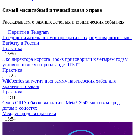
Cамый масштабный и точный канал о праве
Рассказываем о важных деловых и юридических событиях.
Перейти в Telegram
Предприниматель не смог прекратить охрану товарного знака
Burberry в России
Практика
, 15:50
Экс-директора Popcorn Books приговорили к четырем годам
условно по делу о пропаганде ЛГБТ*
Практика
, 15:25
Wildberries запустит программу партнерских хабов для
хранения товаров
Практика
, 14:31
Суд в США обязал выплатить Meta* $942 млн из-за вреда
детям в соцсетях
Международная практика
, 13:54