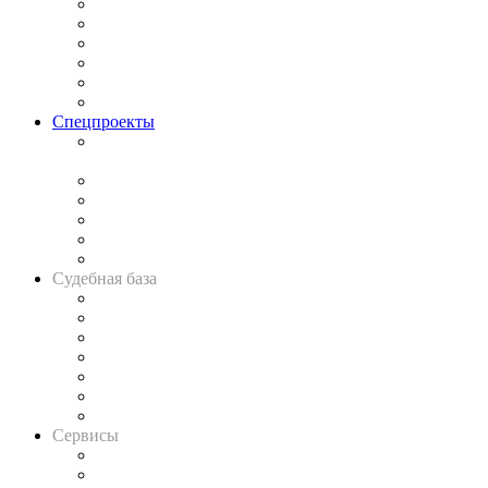
Законодательство
Процесс
Исследования
Рынок юридических услуг
Юридическое сообщество
Важнейшие правовые темы в прессе
Спецпроекты
Подкаст «В здравом уме
и твёрдой памяти»
Legal Design
Банкротная панорама
Советы для литигаторов
Сговоры на торгах
Авто
Судебная база
Картотека арбитражных дел
Решения арбитражных судов
Календарь рассмотрения арбитражных дел
Досье судей
Информация о судах
RSS лента новостей
Вакансии для юристов
Сервисы
Справочно-правовая система
Casebook: мониторинг дел