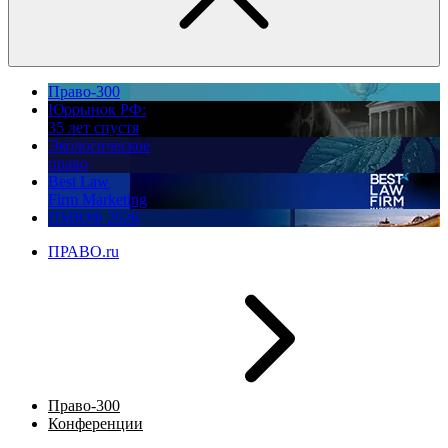
Право-300
Юррынок РФ:
35 лет спустя
Экологическое
право
Best Law
Firm Marketing
ПМЮФ 2026
ПРАВО.ru
Право-300
Конференции