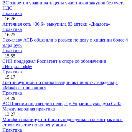
ВС запретил уравнивать цены участников закупок без учета
НДС
Практика
, 16:26
Аптечная сеть «36,6» выкупила 83 аптеки «Диалога»
Практика
, 16:25
Экс-главу АСВ объявили в розыск по делу о хищении более 4
млрд руб.
Практика
, 15:55
СИП поддержал Роспатент в споре об обозначении
«Нетдолгофф»
Практика
, 15:17
Третий аукцион по приватизации активов экс-владельца
«Макфы» провалился
Практика
, 14:29
ВС Швеции подтвердил передачу Украине сухогруза Caffa
Международная практика
, 13:27
Минфин планирует отбирать подрядчиков госконтрактов в
строительстве по их репутации
Практика