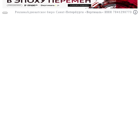
Реклама
Адвокатское бюро Санкт-Петербурга «Вертикаль» ИНН 7841290773
Реклама
ООО "Право.ру" ИНН: 7704835288