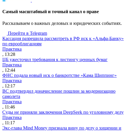
Cамый масштабный и точный канал о праве
Рассказываем о важных деловых и юридических событиях.
Перейти в Telegram
Кассация разрешила рассмотреть в РФ иск к «Альфа-Банку»
по еврооблигациям
Практика
, 13:28
ЦБ ужесточил требования к листингу ценных бумаг
Практика
, 12:44
ФНС подала новый иск о банкротстве «Кама Шиппинг»
Практика
, 12:17
ВС подтвердил доначисление пошлин за модернизацию
самолета
Практика
, 11:46
Суды не приняли заключения DeepSeek по уголовному делу
Практика
, 11:17
Экс-глава Mind Money признала вину по делу о хищении и