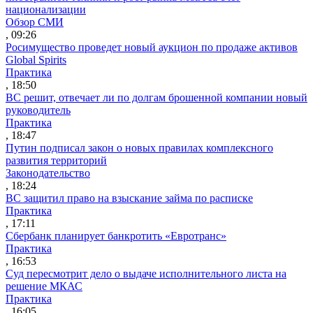
национализации
Обзор СМИ
, 09:26
Росимущество проведет новый аукцион по продаже активов
Global Spirits
Практика
, 18:50
ВС решит, отвечает ли по долгам брошенной компании новый
руководитель
Практика
, 18:47
Путин подписал закон о новых правилах комплексного
развития территорий
Законодательство
, 18:24
ВС защитил право на взыскание займа по расписке
Практика
, 17:11
Сбербанк планирует банкротить «Евротранс»
Практика
, 16:53
Суд пересмотрит дело о выдаче исполнительного листа на
решение МКАС
Практика
, 16:05