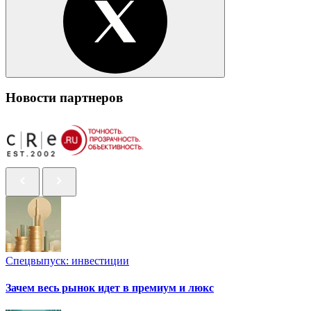
Новости партнеров
Спецвыпуск: инвестиции
Зачем весь рынок идет в премиум и люкс