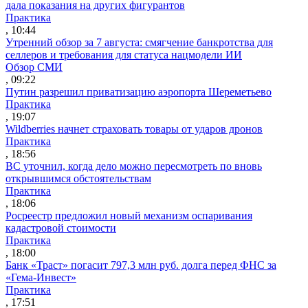
дала показания на других фигурантов
Практика
, 10:44
Утренний обзор за 7 августа: смягчение банкротства для
селлеров и требования для статуса нацмодели ИИ
Обзор СМИ
, 09:22
Путин разрешил приватизацию аэропорта Шереметьево
Практика
, 19:07
Wildberries начнет страховать товары от ударов дронов
Практика
, 18:56
ВС уточнил, когда дело можно пересмотреть по вновь
открывшимся обстоятельствам
Практика
, 18:06
Росреестр предложил новый механизм оспаривания
кадастровой стоимости
Практика
, 18:00
Банк «Траст» погасит 797,3 млн руб. долга перед ФНС за
«Гема-Инвест»
Практика
, 17:51