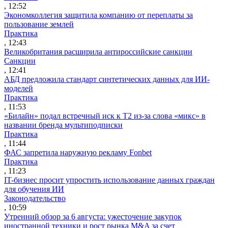
, 12:52
Экономколлегия защитила компанию от переплаты за
пользование землей
Практика
, 12:43
Великобритания расширила антироссийские санкции
Санкции
, 12:41
АБД предложила стандарт синтетических данных для ИИ-
моделей
Практика
, 11:53
«Билайн» подал встречный иск к Т2 из-за слова «микс» в
названии бренда мультиподписки
Практика
, 11:44
ФАС запретила наружную рекламу Fonbet
Практика
, 11:23
IT-бизнес просит упростить использование данных граждан
для обучения ИИ
Законодательство
, 10:59
Утренний обзор за 6 августа: ужесточение закупок
иностранной техники и рост рынка M&A за счет