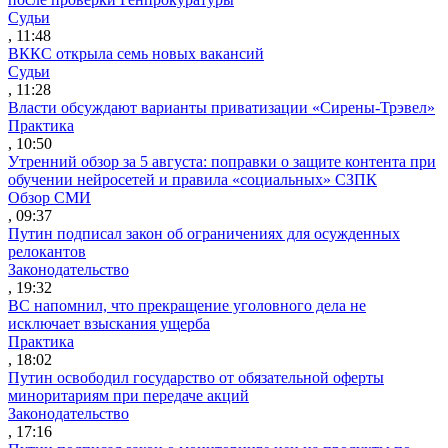
Судьи
, 11:48
ВККС открыла семь новых вакансий
Судьи
, 11:28
Власти обсуждают варианты приватизации «Сирены-Трэвел»
Практика
, 10:50
Утренний обзор за 5 августа: поправки о защите контента при
обучении нейросетей и правила «социальных» СЗПК
Обзор СМИ
, 09:37
Путин подписал закон об ограничениях для осужденных
релокантов
Законодательство
, 19:32
ВС напомнил, что прекращение уголовного дела не
исключает взыскания ущерба
Практика
, 18:02
Путин освободил государство от обязательной оферты
миноритариям при передаче акций
Законодательство
, 17:16