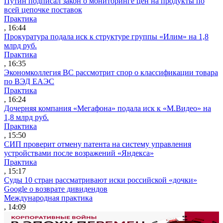
Путин подписал закон о мониторинге цен на продукты по
всей цепочке поставок
Практика
, 16:44
Прокуратура подала иск к структуре группы «Илим» на 1,8
млрд руб.
Практика
, 16:35
Экономколлегия ВС рассмотрит спор о классификации товара
по ВЭД ЕАЭС
Практика
, 16:24
Дочерняя компания «Мегафона» подала иск к «М.Видео» на
1,8 млрд руб.
Практика
, 15:50
СИП проверит отмену патента на систему управления
устройствами после возражений «Яндекса»
Практика
, 15:17
Суды 10 стран рассматривают иски российской «дочки»
Google о возврате дивидендов
Международная практика
, 14:09