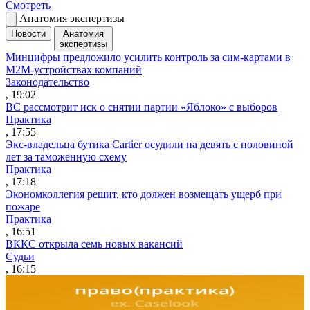
Смотреть
Анатомия экспертизы
Новости
Анатомия
экспертизы
Минцифры предложило усилить контроль за сим-картами в
M2M-устройствах компаний
Законодательство
, 19:02
ВС рассмотрит иск о снятии партии «Яблоко» с выборов
Практика
, 17:55
Экс-владельца бутика Cartier осудили на девять с половиной
лет за таможенную схему
Практика
, 17:18
Экономколлегия решит, кто должен возмещать ущерб при
пожаре
Практика
, 16:51
ВККС открыла семь новых вакансий
Судьи
, 16:15