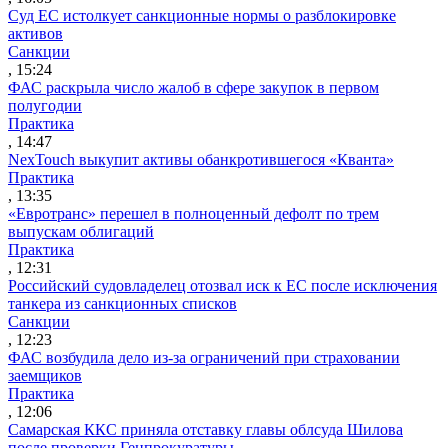
Суд ЕС истолкует санкционные нормы о разблокировке
активов
Санкции
, 15:24
ФАС раскрыла число жалоб в сфере закупок в первом
полугодии
Практика
, 14:47
NexTouch выкупит активы обанкротившегося «Кванта»
Практика
, 13:35
«Евротранс» перешел в полноценный дефолт по трем
выпускам облигаций
Практика
, 12:31
Российский судовладелец отозвал иск к ЕС после исключения
танкера из санкционных списков
Санкции
, 12:23
ФАС возбудила дело из-за ограничений при страховании
заемщиков
Практика
, 12:06
Самарская ККС приняла отставку главы облсуда Шилова
после проверки Генпрокуратуры