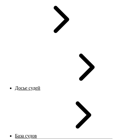
Досье судей
База судов