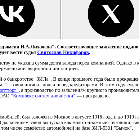
д имени И.А.Лихачева". Соответствующее заявление подано
будет вести судья
Святослав Никифоров
.
тву не указана сумма долга завода перед компанией. Однако в 
тверждено апелляционной инстанцией.
й о банкротстве "ЗИЛа". В конце прошлого года были прекращ
 завод погасил долги перед кредиторами. В этом году суд оста
оптторг"
, а производство по заявлениям крупного производите
 ОАО
"Комплекс систем доочистки"
— прекращено.
обилей, был заложен в Москве в августе 1916 года и до 1919 го
. В дальнейшем завод выпускал как малотоннажные грузовики, 
 том числе семейство автомобилей на базе ЗИЛ-5301 "Бычок".