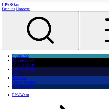
ПРАВО.ru
Главная
Новости
Право-300
Юррынок РФ:
35 лет спустя
Экологическое
право
Best Law
Firm Marketing
ПМЮФ 2026
ПРАВО.ru