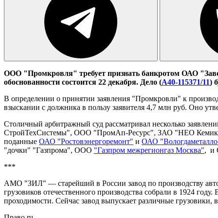
ООО "Промкровля" требует признать банкротом
ОАО "Заво
обоснованности состоится 22 декабря. Дело
(
А40-115371/11
) 
В определении о принятии заявления "Промкровли" к производс
взыскании с должника в пользу заявителя 4,7 млн руб. Оно у
Столичный арбитражный суд рассматривал несколько заявлени
СтройТехСистемы", ООО "ПромАп-Ресурс", ЗАО "НЕО Кемикал" –
поданные
ОАО "Ростовэнергоремонт"
и
ОАО "Вологдаметалло
"дочки" "Газпрома", ООО
"Газпром межрегионгаз Москва"
, и
***
АМО "ЗИЛ" — старейший в России завод по производству автом
грузовиков отечественного производства собрали в 1924 году
проходимости. Сейчас завод выпускает различные грузовики, в
Право.ru