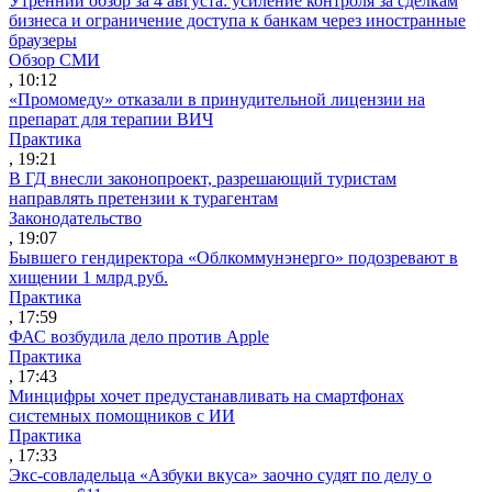
Утренний обзор за 4 августа: усиление контроля за сделкам
бизнеса и ограничение доступа к банкам через иностранные
браузеры
Обзор СМИ
, 10:12
«Промомеду» отказали в принудительной лицензии на
препарат для терапии ВИЧ
Практика
, 19:21
В ГД внесли законопроект, разрешающий туристам
направлять претензии к турагентам
Законодательство
, 19:07
Бывшего гендиректора «Облкоммунэнерго» подозревают в
хищении 1 млрд руб.
Практика
, 17:59
ФАС возбудила дело против Apple
Практика
, 17:43
Минцифры хочет предустанавливать на смартфонах
системных помощников с ИИ
Практика
, 17:33
Экс-совладельца «Азбуки вкуса» заочно судят по делу о