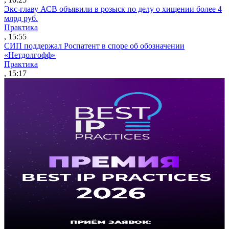
Экс-главу АСВ объявили в розыск по делу о хищении более 4
млрд руб.
Практика
, 15:55
СИП поддержал Роспатент в споре об обозначении
«Нетдолгофф»
Практика
, 15:17