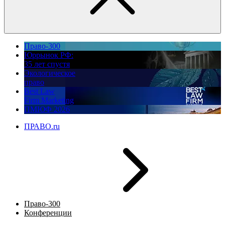
Право-300
Юррынок РФ:
35 лет спустя
Экологическое
право
Best Law
Firm Marketing
ПМЮФ 2026
ПРАВО.ru
Право-300
Конференции