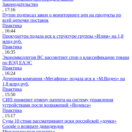
Законодательство
, 17:16
Путин подписал закон о мониторинге цен на продукты по
всей цепочке поставок
Практика
, 16:44
Прокуратура подала иск к структуре группы «Илим» на 1,8
млрд руб.
Практика
, 16:35
Экономколлегия ВС рассмотрит спор о классификации товара
по ВЭД ЕАЭС
Практика
, 16:24
Дочерняя компания «Мегафона» подала иск к «М.Видео» на
1,8 млрд руб.
Практика
, 15:50
СИП проверит отмену патента на систему управления
устройствами после возражений «Яндекса»
Практика
, 15:17
Суды 10 стран рассматривают иски российской «дочки»
Google о возврате дивидендов
Международная практика