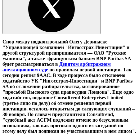
Спор между
подконтрольной Олегу Дерипаске
"Управляющей компанией "Ингосстрах-Инвестиции" и
другой структурой предпринимателя — ОАО "Русские
машины", а также французским банком BNP Paribas SA
будет рассматриваться в
Девятом арбитражном
апелляционном суде
по правилам первой инстанции.
Так
сегодня решил 9ААС. В ходе процесса было отклонено
ходатайство УК "Ингосстрах-Инвестиции" и BNP Paribas
SA об отложении разбирательства, мотивированное
"просьбой Высокого суда правосудия Лондона". Еще одно
ходатайство, поданное Consultrend Enterprises Limited
(третье лицо по делу) об отмене решения первой
инстанции, осталось открытым до следующих слушаний –
30 ноября. По словам представителя Consultrend,
"судебный акт АСГМ подлежит отмене по безусловным
основаниям, так как протокол одного из заседаний по
этому делу был подписан не участвовавшим в нем лицом".