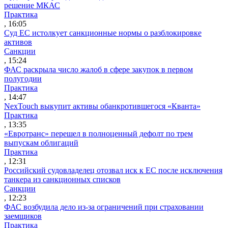
решение МКАС
Практика
, 16:05
Суд ЕС истолкует санкционные нормы о разблокировке
активов
Санкции
, 15:24
ФАС раскрыла число жалоб в сфере закупок в первом
полугодии
Практика
, 14:47
NexTouch выкупит активы обанкротившегося «Кванта»
Практика
, 13:35
«Евротранс» перешел в полноценный дефолт по трем
выпускам облигаций
Практика
, 12:31
Российский судовладелец отозвал иск к ЕС после исключения
танкера из санкционных списков
Санкции
, 12:23
ФАС возбудила дело из-за ограничений при страховании
заемщиков
Практика