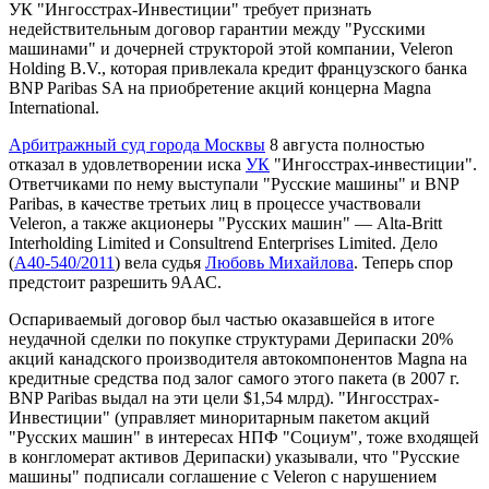
УК "Ингосстрах-Инвестиции" требует признать
недействительным договор гарантии между "Русскими
машинами" и дочерней структорой этой компании, Veleron
Holding B.V., которая привлекала кредит французского банка
BNP Paribas SA на приобретение акций концерна Magna
International.
Арбитражный суд города Москвы
8 августа полностью
отказал в удовлетворении иска
УК
"Ингосстрах-инвестиции".
Ответчиками по нему выступали "Русские машины" и BNP
Paribas, в качестве третьих лиц в процессе участвовали
Veleron, а также акционеры "Русских машин" — Alta-Britt
Interholding Limited и Consultrend Enterprises Limited. Дело
(
А40-540/2011
) вела судья
Любовь Михайлова
. Теперь спор
предстоит разрешить 9ААС.
Оспариваемый договор был частью оказавшейся в итоге
неудачной
сделки по покупке структурами Дерипаски 20%
акций канадского производителя автокомпонентов Magna на
кредитные средства под залог самого этого пакета (в 2007 г.
BNP Paribas выдал на эти цели $1,54 млрд). "Ингосстрах-
Инвестиции" (управляет миноритарным пакетом акций
"Русских машин" в интересах НПФ "Социум", тоже входящей
в конгломерат активов Дерипаски) указывали, что "Русские
машины" подписали соглашение с Veleron с нарушением