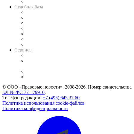
Авто
Судебная база
Картотека арбитражных дел
Решения арбитражных судов
Календарь рассмотрения арбитражных дел
Досье судей
Информация о судах
RSS лента новостей
Вакансии для юристов
Сервисы
Справочно-правовая система
Casebook: мониторинг дел
и компаний
Caselook: поиск и анализ практики
CASE.ONE: управление юридической службой
© ООО «Правовые новости». 2008-2026.
Номер свидетельства
ЭЛ № ФС 77 - 79910
.
Телефон редакции:
+7 (495) 645 37 60
Политика использования cookie-файлов
Политика конфиденциальности