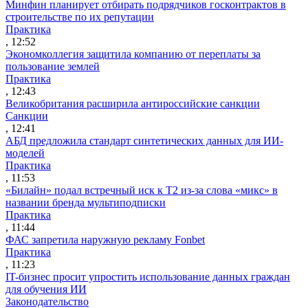
Минфин планирует отбирать подрядчиков госконтрактов в
строительстве по их репутации
Практика
, 12:52
Экономколлегия защитила компанию от переплаты за
пользование землей
Практика
, 12:43
Великобритания расширила антироссийские санкции
Санкции
, 12:41
АБД предложила стандарт синтетических данных для ИИ-
моделей
Практика
, 11:53
«Билайн» подал встречный иск к Т2 из-за слова «микс» в
названии бренда мультиподписки
Практика
, 11:44
ФАС запретила наружную рекламу Fonbet
Практика
, 11:23
IT-бизнес просит упростить использование данных граждан
для обучения ИИ
Законодательство