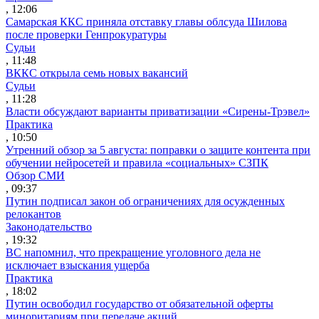
, 12:06
Самарская ККС приняла отставку главы облсуда Шилова
после проверки Генпрокуратуры
Судьи
, 11:48
ВККС открыла семь новых вакансий
Судьи
, 11:28
Власти обсуждают варианты приватизации «Сирены-Трэвел»
Практика
, 10:50
Утренний обзор за 5 августа: поправки о защите контента при
обучении нейросетей и правила «социальных» СЗПК
Обзор СМИ
, 09:37
Путин подписал закон об ограничениях для осужденных
релокантов
Законодательство
, 19:32
ВС напомнил, что прекращение уголовного дела не
исключает взыскания ущерба
Практика
, 18:02
Путин освободил государство от обязательной оферты
миноритариям при передаче акций