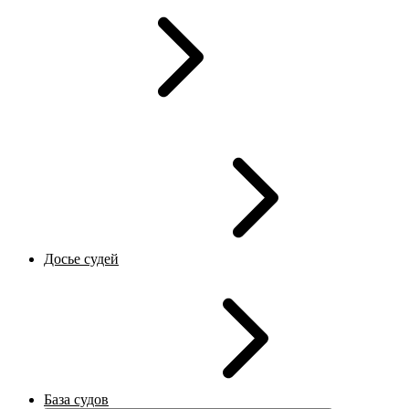
Досье судей
База судов