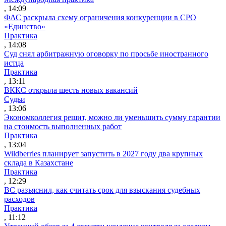
, 14:09
ФАС раскрыла схему ограничения конкуренции в СРО
«Единство»
Практика
, 14:08
Суд снял арбитражную оговорку по просьбе иностранного
истца
Практика
, 13:11
ВККС открыла шесть новых вакансий
Судьи
, 13:06
Экономколлегия решит, можно ли уменьшить сумму гарантии
на стоимость выполненных работ
Практика
, 13:04
Wildberries планирует запустить в 2027 году два крупных
склада в Казахстане
Практика
, 12:29
ВС разъяснил, как считать срок для взыскания судебных
расходов
Практика
, 11:12