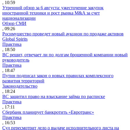
, 10:59
Утренний обзор за 6 августа: ужесточение закупок
иностранной техники и рост рынка M&A за счет
национализации
Обзор СМИ
, 09:26
Росимущество проведет новый аукцион по продаже активов
Global Spirits
Практика
, 18:50
ВС решит, отвечает ли по долгам брошенной компании новый
руководитель
Практика
, 18:47
Путин подписал закон о новых правилах комплексного
развития территорий
Законодательство
, 18:24
ВС защитил право на взыскание займа по расписке
Практика
, 17:11
Сбербанк планирует банкротить «Евротранс»
Практика
, 16:53
Суд пересмотрит дело о выдаче исполнительного листа на