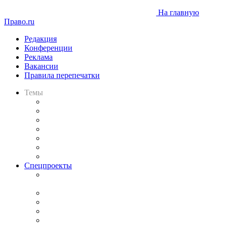
На главную
Право.ru
Редакция
Конференции
Реклама
Вакансии
Правила перепечатки
Темы
Практика
Законодательство
Процесс
Исследования
Рынок юридических услуг
Юридическое сообщество
Важнейшие правовые темы в прессе
Спецпроекты
Подкаст «В здравом уме
и твёрдой памяти»
Legal Design
Банкротная панорама
Советы для литигаторов
Сговоры на торгах