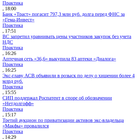
Практика
, 18:00
Банк «Траст» погасит 797,3 млн руб. долга перед ФНС за
«Гема-Инвест»
Практика
, 17:51
ВС запретил уравнивать цены участников закупок без учета
НДС
Практика
, 16:26
Аптечная сеть «36,6» выкупила 83 аптеки «Диалога»
Практика
, 16:25
Экс-главу АСВ объявили в розыск по делу о хищении более 4
млрд руб.
Практика
, 15:55
СИП поддержал Роспатент в споре об обозначении
«Нетдолгофф»
Практика
, 15:17
Третий аукцион по приватизации активов экс-владельца
«Макфы» провалился
Практика
, 14:29