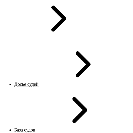
Досье судей
База судов