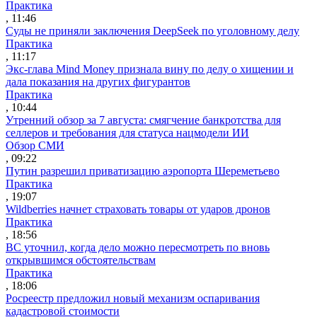
Практика
, 11:46
Суды не приняли заключения DeepSeek по уголовному делу
Практика
, 11:17
Экс-глава Mind Money признала вину по делу о хищении и
дала показания на других фигурантов
Практика
, 10:44
Утренний обзор за 7 августа: смягчение банкротства для
селлеров и требования для статуса нацмодели ИИ
Обзор СМИ
, 09:22
Путин разрешил приватизацию аэропорта Шереметьево
Практика
, 19:07
Wildberries начнет страховать товары от ударов дронов
Практика
, 18:56
ВС уточнил, когда дело можно пересмотреть по вновь
открывшимся обстоятельствам
Практика
, 18:06
Росреестр предложил новый механизм оспаривания
кадастровой стоимости