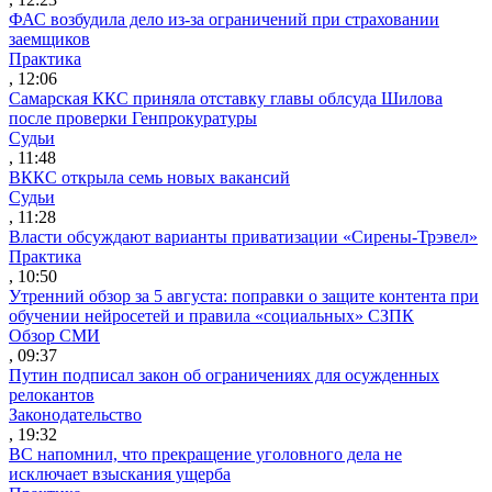
ФАС возбудила дело из-за ограничений при страховании
заемщиков
Практика
, 12:06
Самарская ККС приняла отставку главы облсуда Шилова
после проверки Генпрокуратуры
Судьи
, 11:48
ВККС открыла семь новых вакансий
Судьи
, 11:28
Власти обсуждают варианты приватизации «Сирены-Трэвел»
Практика
, 10:50
Утренний обзор за 5 августа: поправки о защите контента при
обучении нейросетей и правила «социальных» СЗПК
Обзор СМИ
, 09:37
Путин подписал закон об ограничениях для осужденных
релокантов
Законодательство
, 19:32
ВС напомнил, что прекращение уголовного дела не
исключает взыскания ущерба