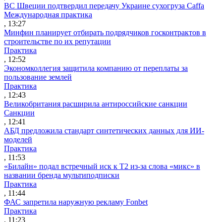
ВС Швеции подтвердил передачу Украине сухогруза Caffa
Международная практика
, 13:27
Минфин планирует отбирать подрядчиков госконтрактов в
строительстве по их репутации
Практика
, 12:52
Экономколлегия защитила компанию от переплаты за
пользование землей
Практика
, 12:43
Великобритания расширила антироссийские санкции
Санкции
, 12:41
АБД предложила стандарт синтетических данных для ИИ-
моделей
Практика
, 11:53
«Билайн» подал встречный иск к Т2 из-за слова «микс» в
названии бренда мультиподписки
Практика
, 11:44
ФАС запретила наружную рекламу Fonbet
Практика
, 11:23