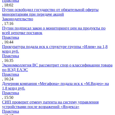
Практика
, 18:02
Путин освободил государство от обязательной оферты
миноритариям при передаче акций
Законодательство
, 17:16
Путин подписал закон о мониторинге цен на продукты по
всей цепочке поставок
Практика
, 16:44
Прокуратура подала иск к структуре группы «Илим» на 1,8
млрд руб.
Практика
, 16:35
Экономколлегия ВС рассмотрит спор о классификации товара
по ВЭД ЕАЭС
Практика
, 16:24
Дочерняя компания «Мегафона» подала иск к «М.Видео» на
1,8 млрд руб.
Практика
, 15:50
СИП проверит отмену патента на систему управления
устройствами после возражений «Яндекса»
Практика