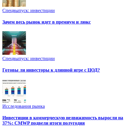
Спецвыпуск: инвестиции
Зачем весь рынок идет в премиум и люкс
Спецвыпуск: инвестиции
Готовы ли инвесторы к длинной игре с ЦОД?
Исследования рынка
Инвестиции в коммерческую недвижимость выросли на
37%: CMWP подвели итоги полугодия