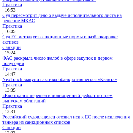
Практика
, 16:53
Суд пересмотрит дело о выдаче исполнительного листа на
решение МКАС
Практика
, 16:05
Суд ЕС истолкует санкционные нормы о разблокировке
активов
Санкции
, 15:24
ФАС раскрыла число жалоб в сфере закупок в первом
полугодии
Практика
, 14:47
NexTouch выкупит активы обанкротившегося «Кванта»
Практика
, 13:35
«Евротранс» перешел в полноценный дефолт по трем
выпускам облигаций
Практика
, 12:31
Российский судовладелец отозвал иск к ЕС после исключения
танкера из санкционных списков
Санкции
, 12:23