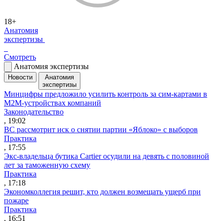
18+
Анатомия
экспертизы
Смотреть
Анатомия экспертизы
Новости
Анатомия
экспертизы
Минцифры предложило усилить контроль за сим-картами в
M2M-устройствах компаний
Законодательство
, 19:02
ВС рассмотрит иск о снятии партии «Яблоко» с выборов
Практика
, 17:55
Экс-владельца бутика Cartier осудили на девять с половиной
лет за таможенную схему
Практика
, 17:18
Экономколлегия решит, кто должен возмещать ущерб при
пожаре
Практика
, 16:51