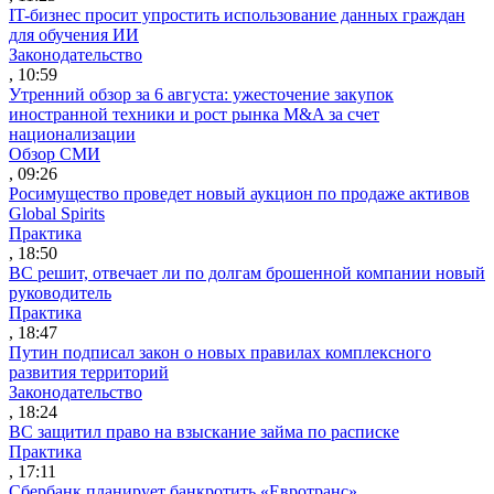
IT-бизнес просит упростить использование данных граждан
для обучения ИИ
Законодательство
, 10:59
Утренний обзор за 6 августа: ужесточение закупок
иностранной техники и рост рынка M&A за счет
национализации
Обзор СМИ
, 09:26
Росимущество проведет новый аукцион по продаже активов
Global Spirits
Практика
, 18:50
ВС решит, отвечает ли по долгам брошенной компании новый
руководитель
Практика
, 18:47
Путин подписал закон о новых правилах комплексного
развития территорий
Законодательство
, 18:24
ВС защитил право на взыскание займа по расписке
Практика
, 17:11
Сбербанк планирует банкротить «Евротранс»