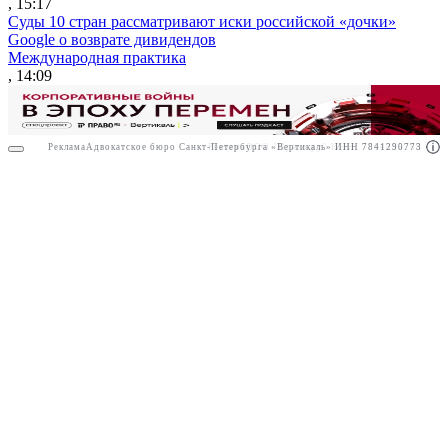
, 15:17
Суды 10 стран рассматривают иски российской «дочки»
Google о возврате дивидендов
Международная практика
, 14:09
Реклама
Адвокатское бюро Санкт-Петербурга «Вертикаль» ИНН 7841290773
Реклама
ООО "Право.ру" ИНН: 7704835288