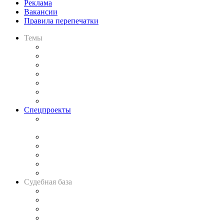
Реклама
Вакансии
Правила перепечатки
Темы
Практика
Законодательство
Процесс
Исследования
Рынок юридических услуг
Юридическое сообщество
Важнейшие правовые темы в прессе
Спецпроекты
Подкаст «В здравом уме
и твёрдой памяти»
Legal Design
Банкротная панорама
Советы для литигаторов
Сговоры на торгах
Авто
Судебная база
Картотека арбитражных дел
Решения арбитражных судов
Календарь рассмотрения арбитражных дел
Досье судей