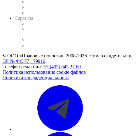
Информация о судах
RSS лента новостей
Вакансии для юристов
Сервисы
Справочно-правовая система
Casebook: мониторинг дел
и компаний
Caselook: поиск и анализ практики
CASE.ONE: управление юридической службой
© ООО «Правовые новости». 2008-2026.
Номер свидетельства
ЭЛ № ФС 77 - 79910
.
Телефон редакции:
+7 (495) 645 37 60
Политика использования cookie-файлов
Политика конфиденциальности