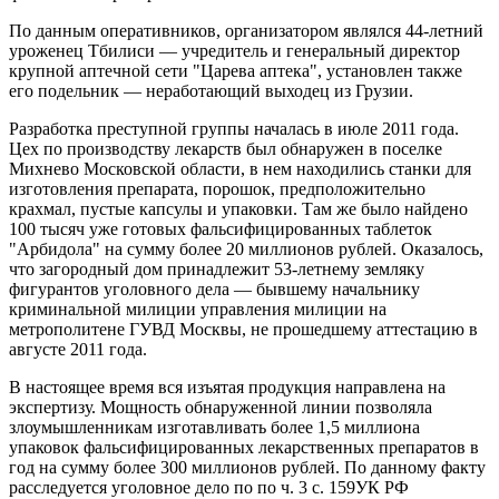
По данным оперативников, организатором являлся 44-летний
уроженец Тбилиси — учредитель и генеральный директор
крупной аптечной сети "Царева аптека", установлен также
его подельник — неработающий выходец из Грузии.
Разработка преступной группы началась в июле 2011 года.
Цех по производству лекарств был обнаружен в поселке
Михнево Московской области, в нем находились станки для
изготовления препарата, порошок, предположительно
крахмал, пустые капсулы и упаковки. Там же было найдено
100 тысяч уже готовых фальсифицированных таблеток
"Арбидола" на сумму более 20 миллионов рублей. Оказалось,
что загородный дом принадлежит 53-летнему земляку
фигурантов уголовного дела — бывшему начальнику
криминальной милиции управления милиции на
метрополитене ГУВД Москвы, не прошедшему аттестацию в
августе 2011 года.
В настоящее время вся изъятая продукция направлена на
экспертизу. Мощность обнаруженной линии позволяла
злоумышленникам изготавливать более 1,5 миллиона
упаковок фальсифицированных лекарственных препаратов в
год на сумму более 300 миллионов рублей. По данному факту
расследуется уголовное дело по по ч. 3 с. 159УК РФ