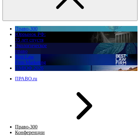
Право-300
Юррынок РФ:
35 лет спустя
Экологическое
право
Best Law
Firm Marketing
ПМЮФ 2026
ПРАВО.ru
Право-300
Конференции