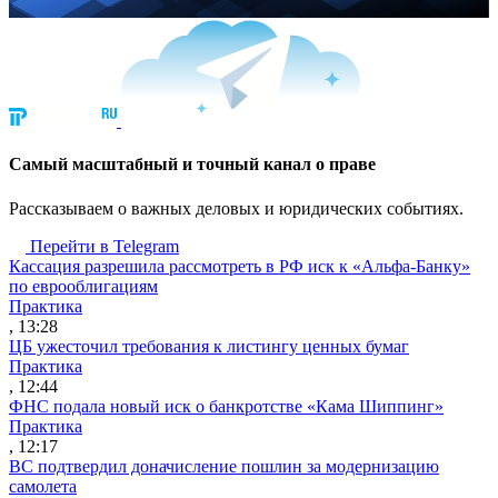
Cамый масштабный и точный канал о праве
Рассказываем о важных деловых и юридических событиях.
Перейти в Telegram
Кассация разрешила рассмотреть в РФ иск к «Альфа-Банку»
по еврооблигациям
Практика
, 13:28
ЦБ ужесточил требования к листингу ценных бумаг
Практика
, 12:44
ФНС подала новый иск о банкротстве «Кама Шиппинг»
Практика
, 12:17
ВС подтвердил доначисление пошлин за модернизацию
самолета