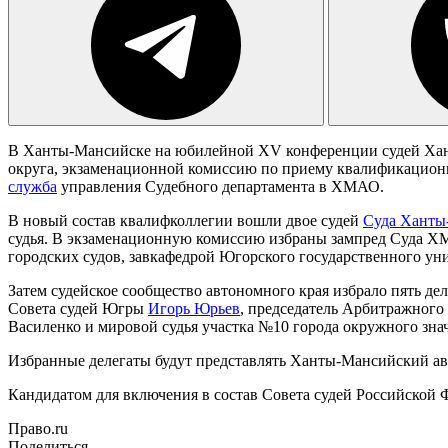
В Ханты-Мансийске на юбилейной XV конференции судей Хан
округа, экзаменационной комиссию по приему квалификационно
служба
управления Судебного департамента в ХМАО.
В новый состав квалифколлегии вошли двое судей
Суда Ханты
судья. В экзаменационную комиссию избраны зампред Суда ХМА
городских судов, завкафедрой Югорского государственного ун
Затем судейское сообщество автономного края избрало пять д
Совета судей Югры
Игорь Юрьев
, председатель Арбитражно
Василенко и мировой судья участка №10 города окружного зна
Избранные делегаты будут представлять Ханты-Мансийский авт
Кандидатом для включения в состав Совета судей Российской 
Право.ru
Поделиться