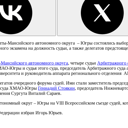
ты-Мансийского автономного округа – Югры состоялись выбор
го экзамена на должность судьи, а также делегатов предстояще
-Мансийского автономного округа
, четыре судьи
Арбитражного
О-Югры и судья этого суда, председатель Арбитражного суда ав
иверситета и руководитель аппарата регионального отделения 
елегатов очередного форума судей. Ими стали заместитель пред
го суда ХМАО-Югры
Геннадий Стоякин
, председатель Нижневарт
чения Сургута Виталий Сараев.
ономный округ – Югры на VIII Всероссийском съезде судей, кот
Федерации избран Игорь Юрьев.