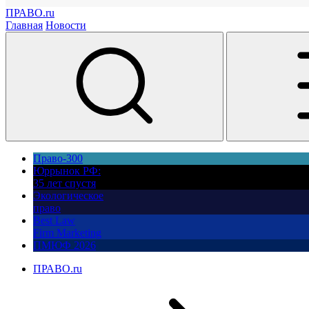
ПРАВО.ru
Главная
Новости
Право-300
Юррынок РФ:
35 лет спустя
Экологическое
право
Best Law
Firm Marketing
ПМЮФ 2026
ПРАВО.ru