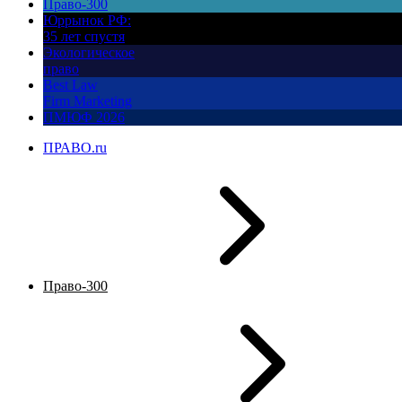
Право-300
Юррынок РФ:
35 лет спустя
Экологическое
право
Best Law
Firm Marketing
ПМЮФ 2026
ПРАВО.ru
Право-300