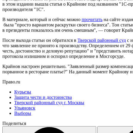
в этом издании вышла статья о Крайнове под названием "1С-п
производителя "1С".
В материале, который и сейчас можно
прочитать
на сайте изда
была "просто вариантом раскрутки своего бизнеса". Тон стать
в президенты показалось им очень смешным", — говорит Край
После выхода статьи он обратился в
Тверской районный суд
с и
что заявление не принято к производству. Определением от 29 
честь, достоинство и деловую репутацию" и "представить нота
протокола излишним и оспорил определение в Мосгорсуде.
Крайнов настроен решительно. "Заявленный размер компенсаци
порванное в ресторане платье?" На данный момент Крайнову н
Право.ru
Курьезы
Защита чести и достоинства
Тверской районный суд г. Москвы
Ульяновск
Выборы
Поделиться