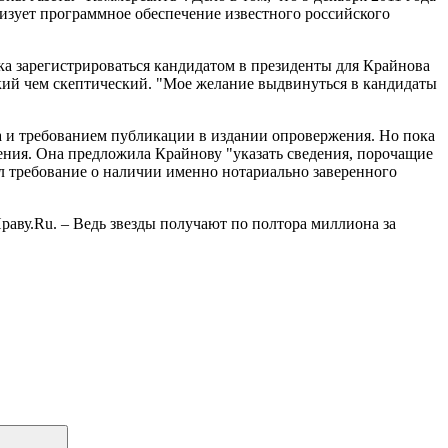
изует программное обеспечение известного российского
ка зарегистрироваться кандидатом в президенты для Крайнова
ский чем скептический. "Мое желание выдвинуться в кандидаты
да и требованием публикации в издании опровержения. Но пока
ения. Она предложила Крайнову "указать сведения, порочащие
ал требование о наличии именно нотариально заверенного
раву.Ru. – Ведь звезды получают по полтора миллиона за