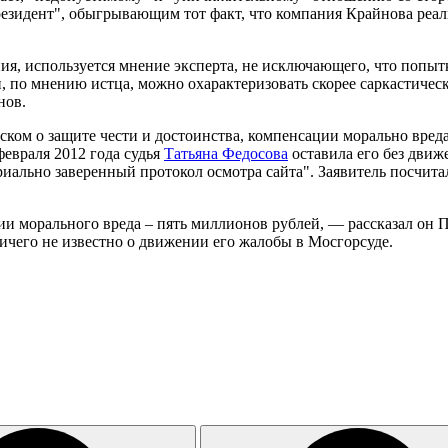
резидент", обыгрывающим тот факт, что компания Крайнова реал
ния, используется мнение эксперта, не исключающего, что попыт
и, по мнению истца, можно охарактеризовать скорее саркастиче
нов.
ском о защите чести и достоинства, компенсации морально вре
февраля 2012 года судья
Татьяна Федосова
оставила его без движ
риально заверенный протокол осмотра сайта". Заявитель посчит
и морального вреда – пять миллионов рублей, — рассказал он П
ичего не известно о движении его жалобы в Мосгорсуде.