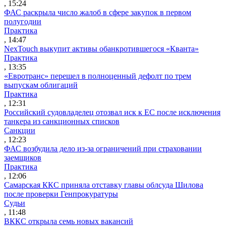
, 15:24
ФАС раскрыла число жалоб в сфере закупок в первом
полугодии
Практика
, 14:47
NexTouch выкупит активы обанкротившегося «Кванта»
Практика
, 13:35
«Евротранс» перешел в полноценный дефолт по трем
выпускам облигаций
Практика
, 12:31
Российский судовладелец отозвал иск к ЕС после исключения
танкера из санкционных списков
Санкции
, 12:23
ФАС возбудила дело из-за ограничений при страховании
заемщиков
Практика
, 12:06
Самарская ККС приняла отставку главы облсуда Шилова
после проверки Генпрокуратуры
Судьи
, 11:48
ВККС открыла семь новых вакансий