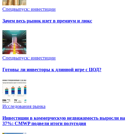
Спецвыпуск: инвестиции
Зачем весь рынок идет в премиум и люкс
Спецвыпуск: инвестиции
Готовы ли инвесторы к длинной игре с ЦОД?
Исследования рынка
Инвестиции в коммерческую недвижимость выросли на
37%: CMWP подвели итоги полугодия