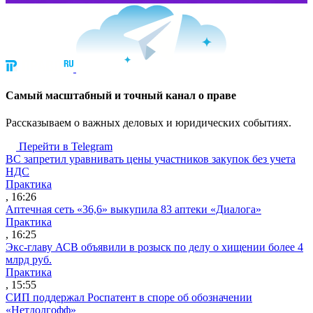
Cамый масштабный и точный канал о праве
Рассказываем о важных деловых и юридических событиях.
Перейти в Telegram
ВС запретил уравнивать цены участников закупок без учета
НДС
Практика
, 16:26
Аптечная сеть «36,6» выкупила 83 аптеки «Диалога»
Практика
, 16:25
Экс-главу АСВ объявили в розыск по делу о хищении более 4
млрд руб.
Практика
, 15:55
СИП поддержал Роспатент в споре об обозначении
«Нетдолгофф»