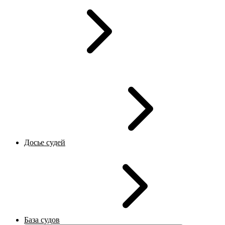
Досье судей
База судов