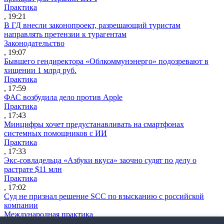
Практика
, 19:21
В ГД внесли законопроект, разрешающий туристам
направлять претензии к турагентам
Законодательство
, 19:07
Бывшего гендиректора «Облкоммунэнерго» подозревают в
хищении 1 млрд руб.
Практика
, 17:59
ФАС возбудила дело против Apple
Практика
, 17:43
Минцифры хочет предустанавливать на смартфонах
системных помощников с ИИ
Практика
, 17:33
Экс-совладельца «Азбуки вкуса» заочно судят по делу о
растрате $11 млн
Практика
, 17:02
Суд не признал решение SCC по взысканию с российской
компании
Международная практика
, 17:01