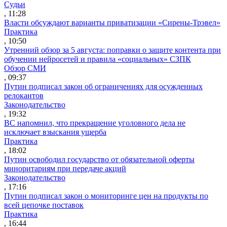
Судьи
, 11:28
Власти обсуждают варианты приватизации «Сирены-Трэвел»
Практика
, 10:50
Утренний обзор за 5 августа: поправки о защите контента при
обучении нейросетей и правила «социальных» СЗПК
Обзор СМИ
, 09:37
Путин подписал закон об ограничениях для осужденных
релокантов
Законодательство
, 19:32
ВС напомнил, что прекращение уголовного дела не
исключает взыскания ущерба
Практика
, 18:02
Путин освободил государство от обязательной оферты
миноритариям при передаче акций
Законодательство
, 17:16
Путин подписал закон о мониторинге цен на продукты по
всей цепочке поставок
Практика
, 16:44