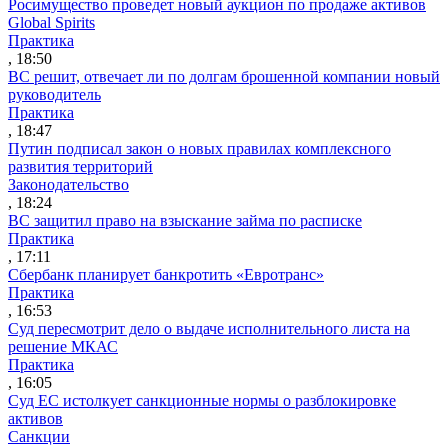
Росимущество проведет новый аукцион по продаже активов
Global Spirits
Практика
, 18:50
ВС решит, отвечает ли по долгам брошенной компании новый
руководитель
Практика
, 18:47
Путин подписал закон о новых правилах комплексного
развития территорий
Законодательство
, 18:24
ВС защитил право на взыскание займа по расписке
Практика
, 17:11
Сбербанк планирует банкротить «Евротранс»
Практика
, 16:53
Суд пересмотрит дело о выдаче исполнительного листа на
решение МКАС
Практика
, 16:05
Суд ЕС истолкует санкционные нормы о разблокировке
активов
Санкции