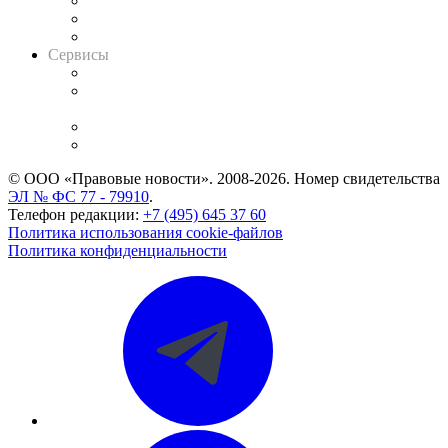
Информация о судах
RSS лента новостей
Вакансии для юристов
Сервисы
Справочно-правовая система
Casebook: мониторинг дел
и компаний
Caselook: поиск и анализ практики
CASE.ONE: управление юридической службой
© ООО «Правовые новости». 2008-2026.
Номер свидетельства
ЭЛ № ФС 77 - 79910
.
Телефон редакции:
+7 (495) 645 37 60
Политика использования cookie-файлов
Политика конфиденциальности