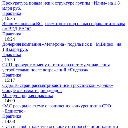
Прокуратура подала иск к структуре группы «Илим» на 1,8
млрд руб.
Практика
, 16:35
Экономколлегия ВС рассмотрит спор о классификации товара
по ВЭД ЕАЭС
Практика
, 16:24
Дочерняя компания «Мегафона» подала иск к «М.Видео» на
1,8 млрд руб.
Практика
, 15:50
СИП проверит отмену патента на систему управления
устройствами после возражений «Яндекса»
Практика
, 15:17
Суды 10 стран рассматривают иски российской «дочки»
Google о возврате дивидендов
Международная практика
, 14:09
ФАС раскрыла схему ограничения конкуренции в СРО
«Единство»
Практика
, 14:08
Суд снял арбитражную оговорку по просьбе иностранного