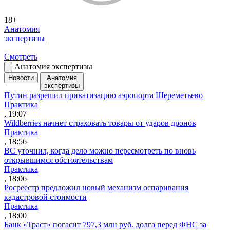
18+
Анатомия
экспертизы
Смотреть
Анатомия экспертизы
Новости
Анатомия
экспертизы
Путин разрешил приватизацию аэропорта Шереметьево
Практика
, 19:07
Wildberries начнет страховать товары от ударов дронов
Практика
, 18:56
ВС уточнил, когда дело можно пересмотреть по вновь
открывшимся обстоятельствам
Практика
, 18:06
Росреестр предложил новый механизм оспаривания
кадастровой стоимости
Практика
, 18:00
Банк «Траст» погасит 797,3 млн руб. долга перед ФНС за