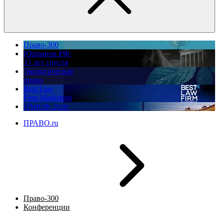
Право-300
Юррынок РФ:
35 лет спустя
Экологическое
право
Best Law
Firm Marketing
ПМЮФ 2026
ПРАВО.ru
Право-300
Конференции