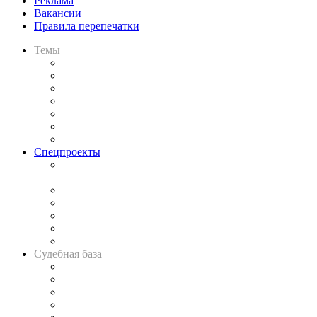
Реклама
Вакансии
Правила перепечатки
Темы
Практика
Законодательство
Процесс
Исследования
Рынок юридических услуг
Юридическое сообщество
Важнейшие правовые темы в прессе
Спецпроекты
Подкаст «В здравом уме
и твёрдой памяти»
Legal Design
Банкротная панорама
Советы для литигаторов
Сговоры на торгах
Авто
Судебная база
Картотека арбитражных дел
Решения арбитражных судов
Календарь рассмотрения арбитражных дел
Досье судей