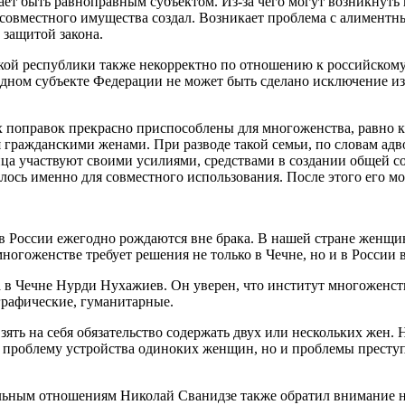
тает быть равноправным субъектом. Из-за чего могут возникнуть
е совместного имущества создал. Возникает проблема с алиментн
 защитой закона.
кой республики также некорректно по отношению к российскому
 одном субъекте Федерации не может быть сделано исключение и
их поправок прекрасно приспособлены для многоженства, равно 
гражданскими женами. При разводе такой семьи, по словам адвок
ца участвуют своими усилиями, средствами в создании общей со
ось именно для совместного использования. После этого его мо
в России ежегодно рождаются вне брака. В нашей стране женщин
многоженстве требует решения не только в Чечне, но и в России 
в Чечне Нурди Нухажиев. Он уверен, что институт многоженств
графические, гуманитарные.
ь на себя обязательство содержать двух или нескольких жен. Н
 проблему устройства одиноких женщин, но и проблемы преступ
ным отношениям Николай Сванидзе также обратил внимание на 