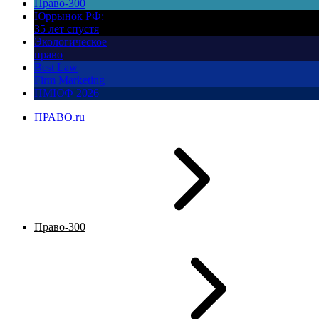
Право-300
Юррынок РФ:
35 лет спустя
Экологическое
право
Best Law
Firm Marketing
ПМЮФ 2026
ПРАВО.ru
Право-300