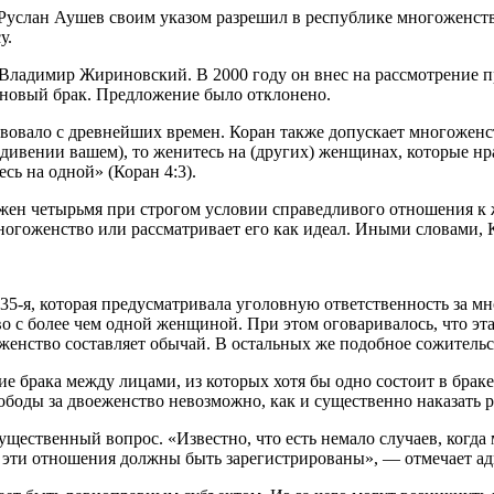
Руслан Аушев своим указом разрешил в республике многоженств
у.
Владимир Жириновский. В 2000 году он внес на рассмотрение п
 новый брак. Предложение было отклонено.
овало с древнейших времен. Коран также допускает многоженств
ении вашем), то женитесь на (других) женщинах, которые нравят
есь на одной» (Коран 4:3).
 жен четырьмя при строгом условии справедливого отношения к
многоженство или рассматривает его как идеал. Иными словами, К
35-я, которая предусматривала уголовную ответственность за мн
о с более чем одной женщиной. При этом оговаривалось, что эта
енство составляет обычай. В остальных же подобное сожительс
 брака между лицами, из которых хотя бы одно состоит в браке
вободы за двоеженство невозможно, как и существенно наказать 
ественный вопрос. «Известно, что есть немало случаев, когда
 эти отношения должны быть зарегистрированы», — отмечает ад