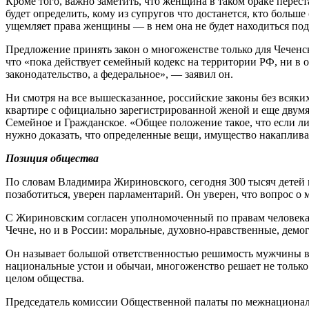
Кроме того, важно заметить, что женщина в таком браке перес
будет определить, кому из супругов что достанется, кто больш
ущемляет права женщины — в нем она не будет находиться под
Предложение принять закон о многоженстве только для Чеченс
что «пока действует семейный кодекс на территории РФ, ни в
законодательство, а федеральное», — заявил он.
Ни смотря на все вышесказанное, российские законы без всяк
квартире с официально зарегистрированной женой и еще двумя 
Семейное и Гражданское. «Общее положение такое, что если ли
нужно доказать, что определенные вещи, имущество накапливал
Позиция общества
По словам Владимира Жириновского, сегодня 300 тысяч детей 
позаботиться, уверен парламентарий. Он уверен, что вопрос о 
С Жириновским согласен уполномоченный по правам человека 
Чечне, но и в России: моральные, духовно-нравственные, демо
Он называет большой ответственностью решимость мужчины взят
национальные устои и обычаи, многоженство решает не только
целом общества.
Председатель комиссии Общественной палаты по межнациональ