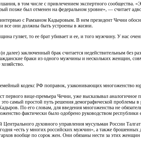
ушания, в том числе с привлечением экспертного сообщества. «Э
ый позже был отменен на федеральном уровне», — считает адво
 интервью с Рамзаном Кадыровым. В нем президент Чечни обосн
 и все они должны быть устроены в жизни.
щина гуляет, то ее брат убивает и ее, и того мужчину. У нас оч
(и далее) заключенный брак считается недействительным без ра
 гражданские браки из одного мужчины и нескольких женщин, с
 хозяйство.
 Семейный кодекс РФ поправок, узаконивающих многоженство ю
пост первого вице-премьера Чечни, уже высказывал аналогичное 
 это самый простой путь решения демографической проблемы в 
 Кадыров. По его словам, для введения многоженства не обязател
гоженство фактически было одобрено руководством республики е
 Центрального духовного управления мусульман России Талгат 
годня «есть у многих российских мужчин», а также брошенных д
игархов вообще по сорок жен. Они обязаны нести за этих женщин