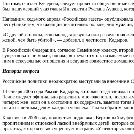
Поэтому, считает Кучерена, следует провести общественные сл
был нашумевший указ главы Ингушетии Руслана Аушева, котор
Напомним, седьмого апреля «Российская газета» опубликовала
республике тем, что женщин значительно больше, чем мужчин,
«С другой стороны, если молодая девушка или разведенная жен
женой, чем быть убитой», — добавил, в частности, Кадыров.
В Российской Федерации, согласно Семейному кодексу, второй 
существовать не может, однако, встречаются так называемые
ним в сексуальные отношения и ведущих совместное домашнее
История вопроса
Российские политики неоднократно выступали за внесение в
13 января 2006 года Рамзан Кадыров, который тогда занимал 
Чечне следует официально разрешить многоженство, поскольку
четырех жен, если он в состоянии их содержать, заметил тогда
остаться личным делом каждого человека. Таким образом, мно
Кадырова в 2006 году полностью поддержал Верховный муфтий
пропитанием и отцовской лаской внебрачных детей, которые се
практику, которая и так существует в стране. «У некоторых ол