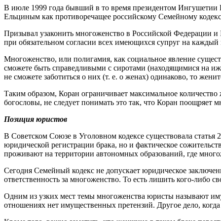
В июле 1999 года бывший в то время президентом Ингушетии 
Ельциным как противоречащее российскому Семейному кодекс
Призывал узаконить многоженство в Российской Федерации и 
при обязательном согласии всех имеющихся супруг на каждый
Многоженство, или полигамия, как социальное явление существ
сможете быть справедливыми с сиротами (находящимися на иждив
не сможете заботиться о них (т. е. о женах) одинаково, то женит
Таким образом, Коран ограничивает максимальное количество
богословы, не следует понимать это так, что Коран поощряет 
Позиция юристов
В Советском Союзе в Уголовном кодексе существовала статья 2
юридической регистрации брака, но и фактическое сожительств
проживают на территории автономных образований, где многож
Сегодня Семейный кодекс не допускает юридическое заключение
ответственность за многоженство. То есть лишить кого-либо с
Одним из узких мест темы многоженства юристы называют имущ
отношениях нет имущественных претензий. Другое дело, когда