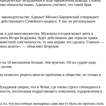
 юридические затруднения в ходе оформления развода: сложно
ыми обязательствами. Адвокаты считают, что такой брак
 законодательству. Адвокат Михаил Барщевский утверждает,
з действующего Семейного кодекса. У нас не региональное
как и для многомужества. Мужчина сегодня может жить в
ата Игоря Безрукова, будет действовать две отрасли права:
вместной собственности, то они вправе это сделать. Главное —
жно делить», — объясняет Безруков.
 на 10 миллионов больше, чем мужчин. Об их судьбе надо
в целом.
а позволит решить многие проблемы в обществе, не только в
ухаджиев уверен, что в Чечне, где очень строго соблюдаются
ности, воспитания подрастающего поколения, оздоровления в
то, что восточные женщины сами могут быть не против стать