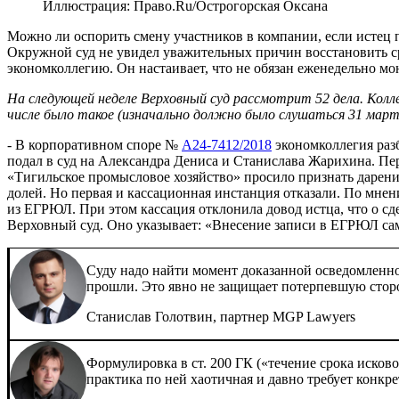
Иллюстрация: Право.Ru/Острогорская Оксана
Можно ли оспорить смену участников в компании, если истец 
Окружной суд не увидел уважительных причин восстановить сро
экономколлегию. Он настаивает, что не обязан еженедельно м
На следующей неделе Верховный суд рассмотрит 52 дела. Коллег
числе было такое (изначально должно было слушаться 31 марта,
- В корпоративном споре №
А24-7412/2018
экономколлегия раз
подал в суд на Александра Дениса и Станислава Жарихина. Пе
«Тигильское промысловое хозяйство» просило признать дарени
долей. Но первая и кассационная инстанция отказали. По мне
из ЕГРЮЛ. При этом кассация отклонила довод истца, что о сд
Верховный суд. Оно указывает: «Внесение записи в ЕГРЮЛ само
Суду надо найти момент доказанной осведомленно
прошли. Это явно не защищает потерпевшую сторон
Станислав Голотвин, партнер MGP Lawyers
Формулировка в ст. 200 ГК («течение срока исково
практика по ней хаотичная и давно требует конкр