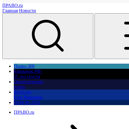
ПРАВО.ru
Главная
Новости
Право-300
Юррынок РФ:
35 лет спустя
Экологическое
право
Best Law
Firm Marketing
ПМЮФ 2026
ПРАВО.ru