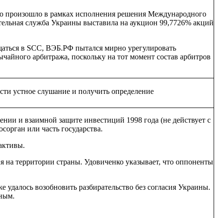
то произошло в рамках исполнения решения Международного
ительная служба Украины выставила на аукцион 99,7726% акций
щаться в SCC, ВЭБ.РФ пытался мирно урегулировать
вычайного арбитража, поскольку на тот момент состав арбитров
ести устное слушание и получить определение
нии и взаимной защите инвестиций 1998 года (не действует с
осорган или часть государства.
активы.
я на территории страны. Удовиченко указывает, что оппоненты
 удалось возобновить разбирательство без согласия Украины.
нным.