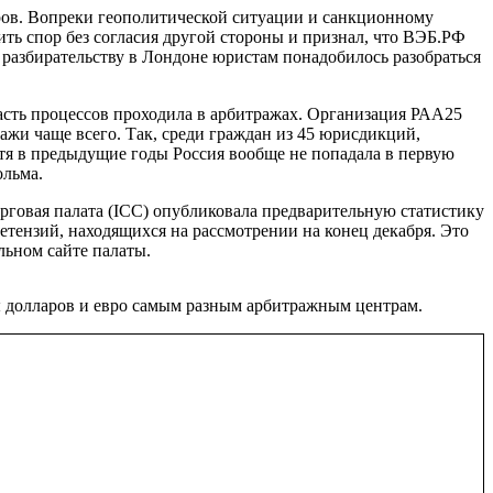
ров. Вопреки геополитической ситуации и санкционному
ть спор без согласия другой стороны и признал, что ВЭБ.РФ
разбирательству в Лондоне юристам понадобилось разобраться
асть процессов проходила в арбитражах. Организация РАА25
ажи чаще всего. Так, среди граждан из 45 юрисдикций,
тя в предыдущие годы Россия вообще не попадала в первую
ольма.
рговая палата (ICC) опубликовала предварительную статистику
етензий, находящихся на рассмотрении на конец декабря. Это
ьном сайте палаты.
ы долларов и евро самым разным арбитражным центрам.