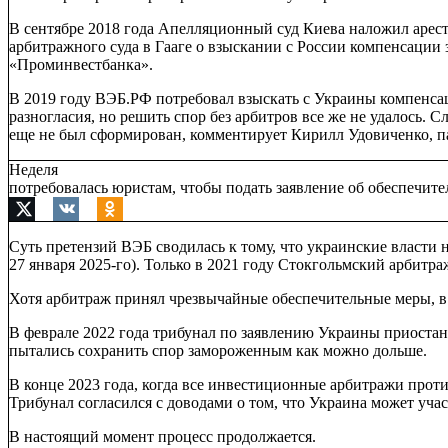
В сентябре 2018 года Апелляционный суд Киева наложил аре
арбитражного суда в Гааге о взыскании с России компенсации
«Проминвестбанка».
В 2019 году ВЭБ.РФ потребовал взыскать с Украины компенса
разногласия, но решить спор без арбитров все же не удалось. 
еще не был сформирован, комментирует Кирилл Удовиченко, 
Неделя
потребовалась юристам, чтобы подать заявление об обеспечите
Суть претензий ВЭБ сводилась к тому, что украинские власти
27 января 2025-го). Только в 2021 году Стокгольмский арбитр
Хотя арбитраж принял чрезвычайные обеспечительные меры, в
В феврале 2022 года трибунал по заявлению Украины приостан
пытались сохранить спор замороженным как можно дольше.
В конце 2023 года, когда все инвестиционные арбитражи прот
Трибунал согласился с доводами о том, что Украина может уча
В настоящий момент процесс продолжается.