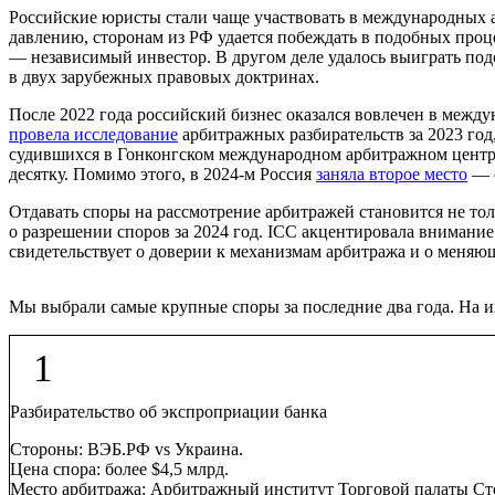
Российские юристы стали чаще участвовать в международных 
давлению, сторонам из РФ удается побеждать в подобных проце
— независимый инвестор. В другом деле удалось выиграть под
в двух зарубежных правовых доктринах.
После 2022 года российский бизнес оказался вовлечен в межд
провела исследование
арбитражных разбирательств за 2023 год,
судившихся в Гонконгском международном арбитражном центре 
десятку. Помимо этого, в 2024-м Россия
заняла второе место
— с
Отдавать споры на рассмотрение арбитражей становится не то
о разрешении споров за 2024 год. ICC акцентировала внимание
свидетельствует о доверии к механизмам арбитража и о меняю
Мы выбрали самые крупные споры за последние два года. На и
1
Разбирательство об экспроприации банка
Стороны:
ВЭБ.РФ vs Украина.
Цена спора:
более $4,5 млрд.
Место арбитража:
Арбитражный институт Торговой палаты Сто