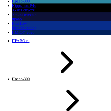
Право-300
Юррынок РФ:
35 лет спустя
Экологическое
право
Best Law
Firm Marketing
ПМЮФ 2026
ПРАВО.ru
Право-300