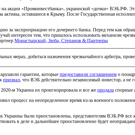
ст на акции «Проминвестбанка», украинской «дочки» ВЭБ.РФ. Э
 за активы, оставшиеся в Крыму. После Государственная исполн
цию за экспроприацию его дочернего банка. Перед тем как обра
Случай интересен тем, что пришлось использовать механизм чрез
партнер
Монастырский, Зюба, Степанов & Партнеры
льных мерах, добиться назначения чрезвычайного арбитра, пров
 нарушили гарантии, которые
предоставили соглашением
о поощре
аж
признал
, что ВЭБ действительно независимый инвестор, а не г
 2020-м Украина их проигнорировала и все же
продала
спорные 
овил процесс на неопределенное время из-за военного положени
ив Украины были приостановлены, представителям ВЭБ.РФ все же
ствовать в деле и дальнейшее приостановление будет неоправда