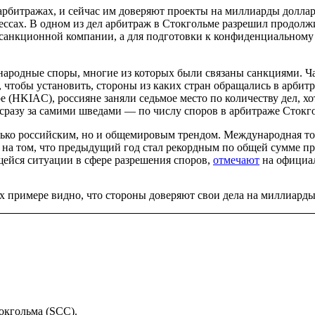
арбитражах, и сейчас им доверяют проекты на миллиарды долла
ссах. В одном из дел арбитраж в Стокгольме разрешил продолжи
санкционной компании, а для подготовки к конфиденциальному 
ународные споры, многие из которых были связаны санкциями. Ч
 чтобы установить, стороны из каких стран обращались в арбитр
(HKIAC), россияне заняли седьмое место по количеству дел, хо
разу за самими шведами — по числу споров в арбитраже Стокг
лько российским, но и общемировым трендом. Международная то
 на том, что предыдущий год стал рекордным по общей сумме пр
щейся ситуации в сфере разрешения споров,
отмечают
на официал
х примере видно, что стороны доверяют свои дела на миллиард
кгольма (SCC).