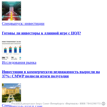
Спецвыпуск: инвестиции
Готовы ли инвесторы к длинной игре с ЦОД?
Исследования рынка
Инвестиции в коммерческую недвижимость выросли на
37%: CMWP подвели итоги полугодия
Реклама
Адвокатское бюро Санкт-Петербурга «Вертикаль» ИНН 7841290773
Реклама
АО"ПРАВО.РУ" ИНН: 7708095468
Спецвыпуск: итоги года