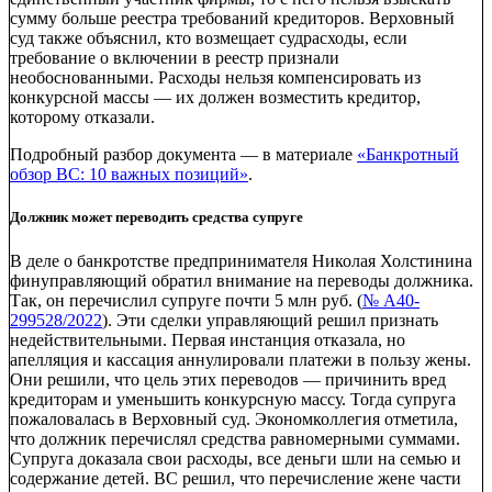
сумму больше реестра требований кредиторов. Верховный
суд также объяснил, кто возмещает судрасходы, если
требование о включении в реестр признали
необоснованными. Расходы нельзя компенсировать из
конкурсной массы — их должен возместить кредитор,
которому отказали.
Подробный разбор документа — в материале
«Банкротный
обзор ВС: 10 важных позиций‎»
.
Должник может переводить средства супруге
В деле о банкротстве предпринимателя Николая Холстинина
финуправляющий обратил внимание на переводы должника.
Так, он перечислил супруге почти 5 млн руб. (
№ А40-
299528/2022
). Эти сделки управляющий решил признать
недействительными. Первая инстанция отказала, но
апелляция и кассация аннулировали платежи в пользу жены.
Они решили, что цель этих переводов — причинить вред
кредиторам и уменьшить конкурсную массу. Тогда супруга
пожаловалась в Верховный суд. Экономколлегия отметила,
что должник перечислял средства равномерными суммами.
Супруга доказала свои расходы, все деньги шли на семью и
содержание детей. ВС решил, что перечисление жене части