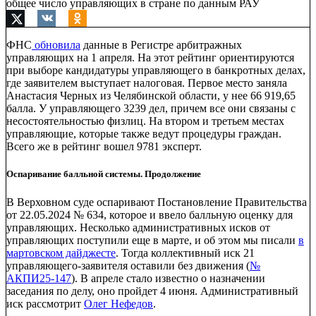
общее число управляющих в стране по данным РАУ
ФНС
обновила
данные в Регистре арбитражных
управляющих на 1 апреля. На этот рейтинг ориентируются
при выборе кандидатуры управляющего в банкротных делах,
где заявителем выступает налоговая. Первое место заняла
Анастасия Черных из Челябинской области, у нее 66 919,65
балла. У управляющего 3239 дел, причем все они связаны с
несостоятельностью физлиц. На втором и третьем местах
управляющие, которые также ведут процедуры граждан.
Всего же в рейтинг вошел 9781 эксперт.
Оспаривание балльной системы. Продолжение
В Верховном суде оспаривают Постановление Правительства
от 22.05.2024 № 634, которое и ввело балльную оценку для
управляющих. Несколько административных исков от
управляющих поступили еще в марте, и об этом мы писали
в
мартовском дайджесте
. Тогда коллективный иск 21
управляющего-заявителя оставили без движения (
№
АКПИ25-147
). В апреле стало известно о назначении
заседания по делу, оно пройдет 4 июня. Административный
иск рассмотрит
Олег Нефедов
.