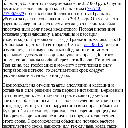
6,1 млн руб., а потом пожертвовала еще 387 000 руб. Спустя
десять лет коллегию признали банкротом (
№ А40-
25790/2022
). Управляющий решил взыскать с Гранкина
убытки за сделки, совершенные в 2013 году. Он указал, что
дарение совершили в то время, когда у коллегии уже был
просуженный долг перед кредитором. Первая инстанция
отказала управляющему, а апелляция и кассация
удовлетворили требования. Тогда Гранкин пожаловался в ВС.
Он напомнил, что с 1 сентября 2013-го в
ст. 196 ГК
внесли
изменения, а потому срок исковой давности не может
превышать десять лет со дня нарушения права. До этого
норма устанавливала общий трехлетний срок. По мнению
Гранкина, раз требование к моменту вступления в силу
поправок не истекло, то десятилетний срок следует
рассчитывать именно с этой даты.
Экономколлегия отменила акты апелляции и кассации и
оставила в силе решение суда первой инстанции. Верховный
суд подтвердил: десятилетний срок исковой давности
считается объективным — начало его течения не зависит от
того, когда истец узнал о нарушении своих прав, объяснил
Бухарин. Также суд подчеркнул, что введение процедуры
банкротства должника не влияет на порядок исчисления
этого срока. Экономколлегия объяснила порядок расчета
десятилетнего срока давности для тех случаев, когда такой