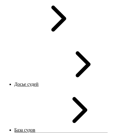
Досье судей
База судов