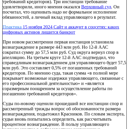
требований кредиторов). Три инстанции требование
удовлетворили, иного мнения оказался
Верховный суд
. Он
посчитал, что оценивать надо не формальное исполнение
обязанностей, а личный вклад управляющего в результат.
Практика
15 ноября 2024
Сайт и аккаунт в соцсетях: каких
цифровых активов лишится банкрот
При новом рассмотрении первая инстанция установила
вознаграждение в размере 443 млн руб. Но 12-й ААС
сократил сумму до 57,5 млн руб. Суд округа вернул спор в
апелляцию. На третьем круге 12-й ААС подтвердил, что
справедливым вознаграждением для управляющего будет 57,5
млн руб. Это составляет 0,5% от погашенных требований
кредиторов. По мнению суда, такая сумма «в полной мере
покрывает возможные издержки управляющего, связанные с
его профессиональной деятельностью» и «является
соразмерным поощрением за осуществление работы по
погашению требований кредиторов».
Суды по-новому оценили прошедший все инстанции спор и
рассмотренный трижды вопрос об обоснованности размера
вознаграждения, подытожил Красников. По словам эксперта,
судьи вновь попытались определить, как рассчитывать
процентное вознаграждение. В пользу управляющего