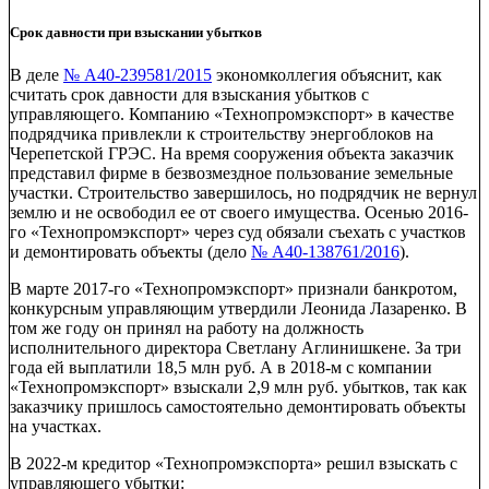
Срок давности при взыскании убытков
В деле
№ А40-239581/2015
экономколлегия объяснит, как
считать срок давности для взыскания убытков с
управляющего. Компанию «Технопромэкспорт» в качестве
подрядчика привлекли к строительству энергоблоков на
Черепетской ГРЭС. На время сооружения объекта заказчик
представил фирме в безвозмездное пользование земельные
участки. Строительство завершилось, но подрядчик не вернул
землю и не освободил ее от своего имущества. Осенью 2016-
го «Технопромэкспорт» через суд обязали съехать с участков
и демонтировать объекты (дело
№ А40-138761/2016
).
В марте 2017-го «Технопромэкспорт» признали банкротом,
конкурсным управляющим утвердили Леонида Лазаренко. В
том же году он принял на работу на должность
исполнительного директора Светлану Аглинишкене. За три
года ей выплатили 18,5 млн руб. А в 2018-м с компании
«Технопромэкспорт» взыскали 2,9 млн руб. убытков, так как
заказчику пришлось самостоятельно демонтировать объекты
на участках.
В 2022-м кредитор «Технопромэкспорта» решил взыскать с
управляющего убытки: