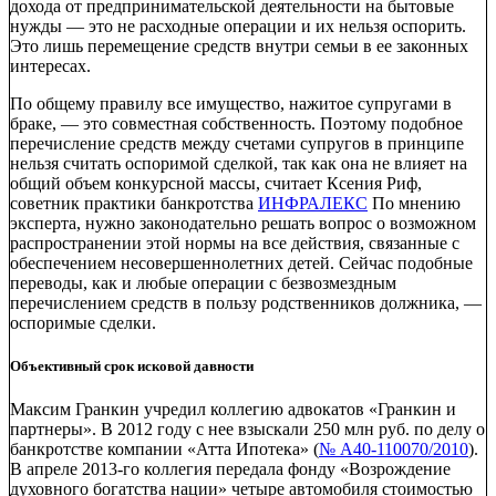
дохода от предпринимательской деятельности на бытовые
нужды — это не расходные операции и их нельзя оспорить.
Это лишь перемещение средств внутри семьи в ее законных
интересах.
По общему правилу все имущество, нажитое супругами в
браке, — это совместная собственность. Поэтому подобное
перечисление средств между счетами супругов в принципе
нельзя считать оспоримой сделкой, так как она не влияет на
общий объем конкурсной массы, считает Ксения Риф,
советник практики банкротства
ИНФРАЛЕКС
По мнению
эксперта, нужно законодательно решать вопрос о возможном
распространении этой нормы на все действия, связанные с
обеспечением несовершеннолетних детей. Сейчас подобные
переводы, как и любые операции с безвозмездным
перечислением средств в пользу родственников должника, —
оспоримые сделки.
Объективный срок исковой давности
Максим Гранкин учредил коллегию адвокатов «Гранкин и
партнеры‎». В 2012 году с нее взыскали 250 млн руб. по делу о
банкротстве компании «Атта Ипотека» (
№ А40-110070/2010
).
В апреле 2013-го коллегия передала фонду «Возрождение
духовного богатства нации» четыре автомобиля стоимостью