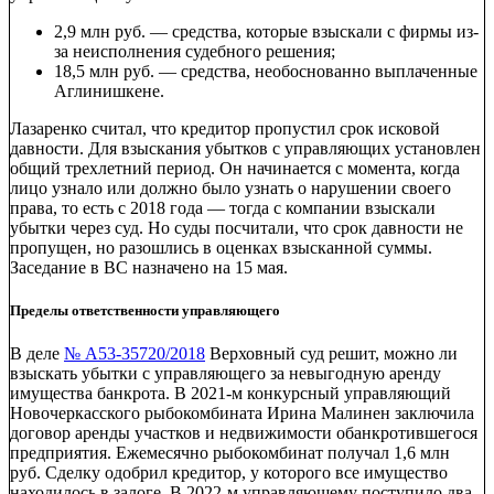
2,9 млн руб. — средства, которые взыскали с фирмы из-
за неисполнения судебного решения;
18,5 млн руб. — средства, необоснованно выплаченные
Аглинишкене.
Лазаренко считал, что кредитор пропустил срок исковой
давности. Для взыскания убытков с управляющих установлен
общий трехлетний период. Он начинается с момента, когда
лицо узнало или должно было узнать о нарушении своего
права, то есть с 2018 года — тогда с компании взыскали
убытки через суд. Но суды посчитали, что срок давности не
пропущен, но разошлись в оценках взысканной суммы.
Заседание в ВС назначено на 15 мая.
Пределы ответственности управляющего
В деле
№ А53-35720/2018
Верховный суд решит, можно ли
взыскать убытки с управляющего за невыгодную аренду
имущества банкрота. В 2021-м конкурсный управляющий
Новочеркасского рыбокомбината Ирина Малинен заключила
договор аренды участков и недвижимости обанкротившегося
предприятия. Ежемесячно рыбокомбинат получал 1,6 млн
руб. Сделку одобрил кредитор, у которого все имущество
находилось в залоге. В 2022-м управляющему поступило два