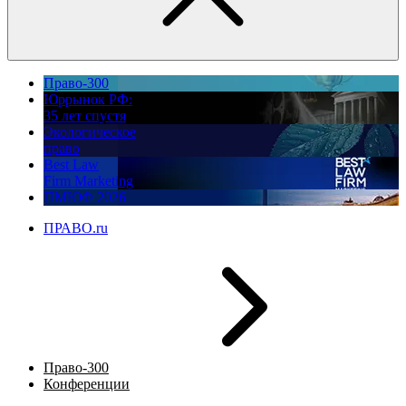
Право-300
Юррынок РФ:
35 лет спустя
Экологическое
право
Best Law
Firm Marketing
ПМЮФ 2026
ПРАВО.ru
Право-300
Конференции