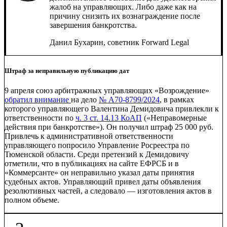
жалоб на управляющих. Либо даже как на
причину снизить их вознаграждение после
завершения банкротства.
Данил Бухарин, советник
Forward Legal
Штраф за неправильную публикацию дат
9 апреля союз арбитражных управляющих «Возрождение»
обратил внимание
на дело
№ А70-8799/2024
, в рамках
которого управляющего Валентина Демидовича привлекли к
ответственности по
ч. 3 ст. 14.13 КоАП
(«Неправомерные
действия при банкротстве»). Он получил штраф 25 000 руб.
Привлечь к административной ответственности
управляющего попросило Управление Росреестра по
Тюменской области. Среди претензий к Демидовичу
отметили, что в публикациях на сайте ЕФРСБ и в
«Коммерсанте» он неправильно указал даты принятия
судебных актов. Управляющий привел даты объявления
резолютивных частей, а следовало — изготовления актов в
полном объеме.