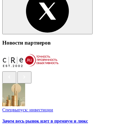
Новости партнеров
Спецвыпуск: инвестиции
Зачем весь рынок идет в премиум и люкс