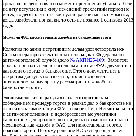
срок еще не действовал на момент причинения убытков. Если
на дату вступления в силу изменений трехлетний период не
истек, то десятилетний срок нужно рассчитывать с момента,
когда заработали поправки, то есть не позднее 1 сентября 2013
года.
Может ли ФАС рассматривать жалобы на банкротные торги
Коллегия по административным делам удовлетворила иск
Союза операторов электронных площадок к Федеральной
антимонопольной службе (дело
№ АКПИ25-109
). Заявитель
просил признать недействительным письмо ФАС двухлетней
давности о торгах в банкротстве. Этого документа нет в
открытом доступе, но известно, что он позволяет
антимонопольному органу рассматривать жалобы на
банкротные торги.
Экономколлегия не раз указывала, что контроль за
соблюдением процедур торгов в рамках дел о банкротстве не
относится к компетенции ФАС, говорит Риф. Несмотря на это
и антимонопольщики, и недобросовестные участники
банкротных дел продолжали исходить из законности такого
механизма, как жалоба в ФАС, для приостановки торгов,
поясняет юрист. Поэтому решение ВС эксперт оценивает
крайне положительно, так как оно в конечном счете