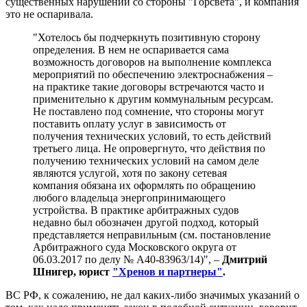
существенных нарушений со стороны "Горсвета", и компания
это не оспаривала.
"Хотелось бы подчеркнуть позитивную сторону
определения. В нем не оспаривается сама
возможность договоров на выполнение комплекса
мероприятий по обеспечению электроснабжения –
на практике такие договоры встречаются часто и
применительно к другим коммунальным ресурсам.
Не поставлено под сомнение, что стороны могут
поставить оплату услуг в зависимость от
получения технических условий, то есть действий
третьего лица. Не опровергнуто, что действия по
получению технических условий на самом деле
являются услугой, хотя по закону сетевая
компания обязана их оформлять по обращению
любого владельца энергопринимающего
устройства. В практике арбитражных судов
недавно был обозначен другой подход, который
представляется неправильным (см. постановление
Арбитражного суда Московского округа от
06.03.2017 по делу № А40-83963/14)", –
Дмитрий
Шнигер, юрист
"Хренов и партнеры"
.
ВС РФ, к сожалению, не дал каких-либо значимых указаний о