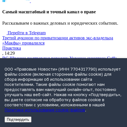
Cамый масштабный и точный канал о праве
Рассказываем о важных деловых и юридических событиях.
Перейти в Telegram
Третий аукцион по приватизации активов экс-владельца
«Макфы» провалился
Практика
, 14:29
ВС Швеции подтвердил передачу Украине сухогруза Caffa
Международная практика
, 13:27
ООО «Правовые Новости» (ИНН 7704317790) использует
Минфин планирует отбирать подрядчиков госконтрактов в
файлы cookie (включая сторонние файлы cookie) для
строительстве по их репутации
сбора информации об использовании сайта
Практика
посетителями. Такие файлы cookie помогают нам
, 12:52
предоставлять вам наилучший онлайн-опыт, постоянно
Экономколлегия защитила компанию от переплаты за
улучшать наш веб-сайт. Нажав на кнопку «Подтвердить»,
пользование землей
вы даете согласие на обработку файлов cookie в
Практика
соответствии с условиями, изложенными в нашей
, 12:43
Политике использования cookie-файлов
.
Великобритания расширила антироссийские санкции
Санкции
Подтвердить
Реклама
Адвокатское бюро Санкт-Петербурга «Вертикаль» ИНН 7841290773
Реклама
АО"Право.ру" ИНН: 7708095468
, 12:41