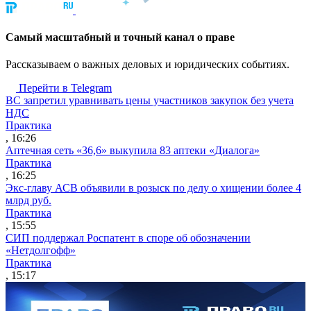
Cамый масштабный и точный канал о праве
Рассказываем о важных деловых и юридических событиях.
Перейти в Telegram
ВС запретил уравнивать цены участников закупок без учета
НДС
Практика
, 16:26
Аптечная сеть «36,6» выкупила 83 аптеки «Диалога»
Практика
, 16:25
Экс-главу АСВ объявили в розыск по делу о хищении более 4
млрд руб.
Практика
, 15:55
СИП поддержал Роспатент в споре об обозначении
«Нетдолгофф»
Практика
, 15:17