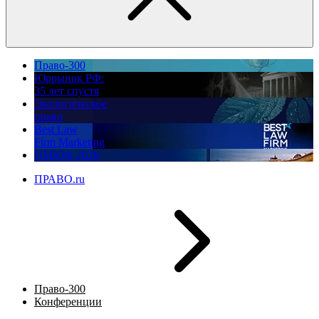
Право-300
Юррынок РФ:
35 лет спустя
Экологическое
право
Best Law
Firm Marketing
ПМЮФ 2026
ПРАВО.ru
Право-300
Конференции