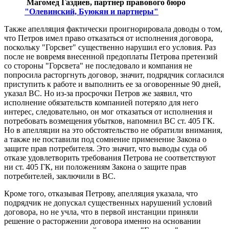
Магомед Газдиев, партнер правового бюро
"Олевинский, Буюкян и партнеры"
Также апелляция фактически проигнорировала доводы о том,
что Петров имел право отказаться от исполнения договора,
поскольку "Горсвет" существенно нарушил его условия. Раз
после не вовремя внесенной предоплаты Петрова претензий
со стороны "Горсвета" не последовало и компания не
попросила расторгнуть договор, значит, подрядчик согласился
приступить к работе и выполнить ее за оговоренные 90 дней,
указал ВС. Но из-за просрочки Петров же заявил, что
исполнение обязательств компанией потеряло для него
интерес, следовательно, он мог отказаться от исполнения и
потребовать возмещения убытков, напомнил ВС ст. 405 ГК.
Но в апелляции на это обстоятельство не обратили внимания,
а также не поставили под сомнение применение Закона о
защите прав потребителя. Это значит, что выводы суда об
отказе удовлетворить требования Петрова не соответствуют
ни ст. 405 ГК, ни положениям Закона о защите прав
потребителей, заключили в ВС.
Кроме того, отказывая Петрову, апелляция указала, что
подрядчик не допускал существенных нарушений условий
договора, но не учла, что в первой инстанции приняли
решение о расторжении договора именно на основании