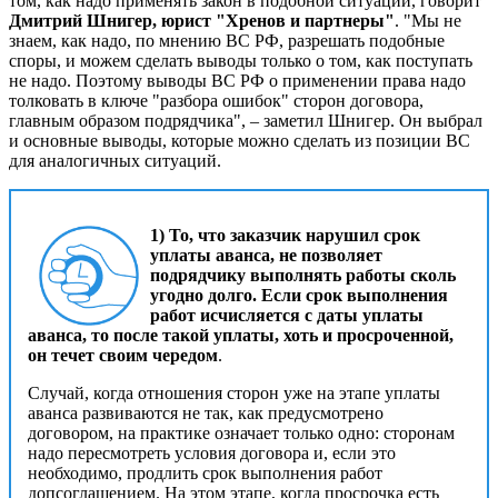
том, как надо применять закон в подобной ситуации, говорит
Дмитрий Шнигер, юрист "Хренов и партнеры"
. "Мы не
знаем, как надо, по мнению ВС РФ, разрешать подобные
споры, и можем сделать выводы только о том, как поступать
не надо. Поэтому выводы ВС РФ о применении права надо
толковать в ключе "разбора ошибок" сторон договора,
главным образом подрядчика", – заметил Шнигер. Он выбрал
и основные выводы, которые можно сделать из позиции ВС
для аналогичных ситуаций.
1) То, что заказчик нарушил срок
уплаты аванса, не позволяет
подрядчику выполнять работы сколь
угодно долго. Если срок выполнения
работ исчисляется с даты уплаты
аванса, то после такой уплаты, хоть и просроченной,
он течет своим чередом
.
Случай, когда отношения сторон уже на этапе уплаты
аванса развиваются не так, как предусмотрено
договором, на практике означает только одно: сторонам
надо пересмотреть условия договора и, если это
необходимо, продлить срок выполнения работ
допсоглашением. На этом этапе, когда просрочка есть