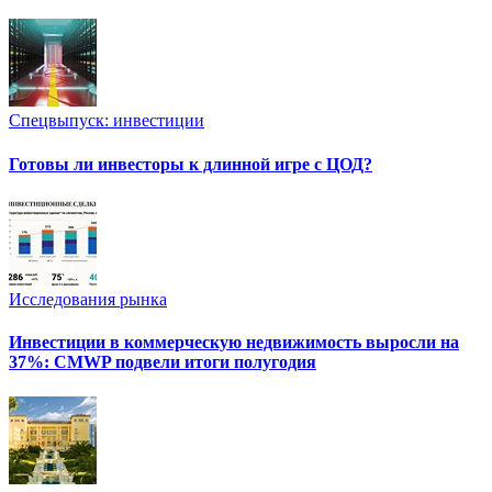
Спецвыпуск: инвестиции
Готовы ли инвесторы к длинной игре с ЦОД?
Исследования рынка
Инвестиции в коммерческую недвижимость выросли на
37%: CMWP подвели итоги полугодия