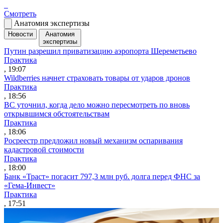
Смотреть
Анатомия экспертизы
Новости
Анатомия
экспертизы
Путин разрешил приватизацию аэропорта Шереметьево
Практика
, 19:07
Wildberries начнет страховать товары от ударов дронов
Практика
, 18:56
ВС уточнил, когда дело можно пересмотреть по вновь
открывшимся обстоятельствам
Практика
, 18:06
Росреестр предложил новый механизм оспаривания
кадастровой стоимости
Практика
, 18:00
Банк «Траст» погасит 797,3 млн руб. долга перед ФНС за
«Гема-Инвест»
Практика
, 17:51