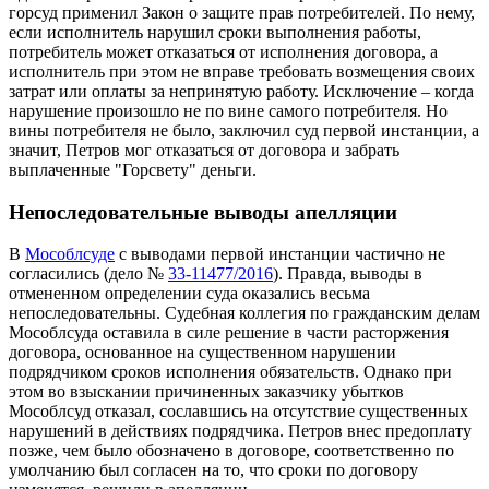
горсуд применил Закон о защите прав потребителей. По нему,
если исполнитель нарушил сроки выполнения работы,
потребитель может отказаться от исполнения договора, а
исполнитель при этом не вправе требовать возмещения своих
затрат или оплаты за непринятую работу. Исключение – когда
нарушение произошло не по вине самого потребителя. Но
вины потребителя не было, заключил суд первой инстанции, а
значит, Петров мог отказаться от договора и забрать
выплаченные "Горсвету" деньги.
Непоследовательные выводы апелляции
В
Мособлсуде
с выводами первой инстанции частично не
согласились (дело №
33-11477/2016
). Правда, выводы в
отмененном определении суда оказались весьма
непоследовательны. Судебная коллегия по гражданским делам
Мособлсуда оставила в силе решение в части расторжения
договора, основанное на существенном нарушении
подрядчиком сроков исполнения обязательств. Однако при
этом во взыскании причиненных заказчику убытков
Мособлсуд отказал, сославшись на отсутствие существенных
нарушений в действиях подрядчика. Петров внес предоплату
позже, чем было обозначено в договоре, соответственно по
умолчанию был согласен на то, что сроки по договору