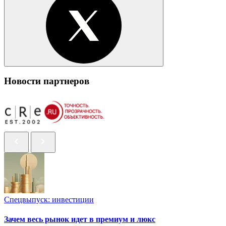
Новости партнеров
Спецвыпуск: инвестиции
Зачем весь рынок идет в премиум и люкс