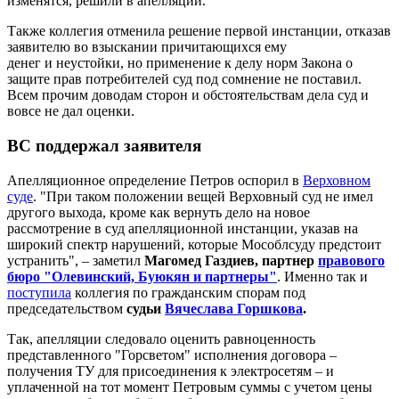
изменятся, решили в апелляции.
Также коллегия отменила решение первой инстанции, отказав
заявителю во взыскании причитающихся ему
денег и неустойки, но применение к делу норм Закона о
защите прав потребителей суд под сомнение не поставил.
Всем прочим доводам сторон и обстоятельствам дела суд и
вовсе не дал оценки.
ВС поддержал заявителя
Апелляционное определение Петров оспорил в
Верховном
суде
. "При таком положении вещей Верховный суд не имел
другого выхода, кроме как вернуть дело на новое
рассмотрение в суд апелляционной инстанции, указав на
широкий спектр нарушений, которые Мособлсуду предстоит
устранить", – заметил
Магомед Газдиев, партнер
правового
бюро "Олевинский, Буюкян и партнеры"
. Именно так и
поступила
коллегия по гражданским спорам под
председательством
судьи
Вячеслава Горшкова
.
Так, апелляции следовало оценить равноценность
представленного "Горсветом" исполнения договора –
получения ТУ для присоединения к электросетям – и
уплаченной на тот момент Петровым суммы с учетом цены