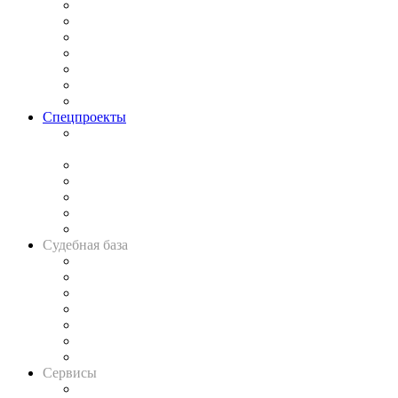
Практика
Законодательство
Процесс
Исследования
Рынок юридических услуг
Юридическое сообщество
Важнейшие правовые темы в прессе
Спецпроекты
Подкаст «В здравом уме
и твёрдой памяти»
Legal Design
Банкротная панорама
Советы для литигаторов
Сговоры на торгах
Авто
Судебная база
Картотека арбитражных дел
Решения арбитражных судов
Календарь рассмотрения арбитражных дел
Досье судей
Информация о судах
RSS лента новостей
Вакансии для юристов
Сервисы
Справочно-правовая система