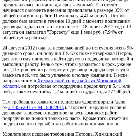
представлялась поэтапная, а срок – единый. Его отсчёт
начинался с момента внесения предоплаты в размере 35% от
общей стоимости работ. Предоплату, 4,41 млн руб., Петров
должен был внести в течение 10 дней с момента подписания
договора, однако он заплатил позже – 18 апреля 2012 года. 13
августа он выплатил "Горсвету" еще 1 млн руб. (7,94% от
общей цены работы).
24 августа 2012 года, за несколько дней до истечения всего 90-
дневного срока, он получил ТУ. Как позже утверждал Петров,
для этого ему пришлось найти другого подрядчика, который и
выполнил работу. Речь о том, чтобы уложиться в срок, уже не
шла, Петров решил расторгнуть договор подряда через суд и
взыскать всё, что было уплачено в пользу компании. В иске,
направленном в
Химкинский городской суд Московской
области
, он потребовал от подрядчика предоплату в 5,41 млн
руб., а также неустойку 1,2 млн руб. и судрасходы 27 500 руб.
Там требования заявителя полностью удовлетворили (дело
№
2-4356/2015 ~ М-1836/2015
). "Горсвет" нарушил условия
договора: за время, отведенное на весь комплекс работ,
подрядчик выполнил только их часть. Кроме того, ответчик
не доказал, что первый этап работ выполнил именно он.
Удовлетворяя исковые требования Петрова, Химкинский