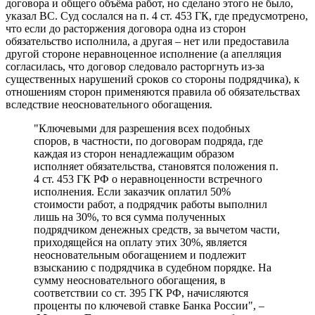
договора и общего объёма работ, но сделано этого не было,
указал ВС. Суд сослался на п. 4 ст. 453 ГК, где предусмотрено,
что если до расторжения договора одна из сторон
обязательство исполнила, а другая – нет или предоставила
другой стороне неравноценное исполнение (а апелляция
согласилась, что договор следовало расторгнуть из-за
существенных нарушений сроков со стороны подрядчика), к
отношениям сторон применяются правила об обязательствах
вследствие неосновательного обогащения.
"Ключевыми для разрешения всех подобных
споров, в частности, по договорам подряда, где
каждая из сторон ненадлежащим образом
исполняет обязательства, становятся положения п.
4 ст. 453 ГК РФ о неравноценности встречного
исполнения. Если заказчик оплатил 50%
стоимости работ, а подрядчик работы выполнил
лишь на 30%, то вся сумма полученных
подрядчиком денежных средств, за вычетом части,
приходящейся на оплату этих 30%, является
неосновательным обогащением и подлежит
взысканию с подрядчика в судебном порядке. На
сумму неосновательного обогащения, в
соответствии со ст. 395 ГК РФ, начисляются
проценты по ключевой ставке Банка России", –