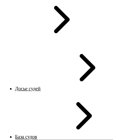
Досье судей
База судов