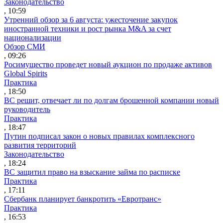
Законодательство
, 10:59
Утренний обзор за 6 августа: ужесточение закупок
иностранной техники и рост рынка M&A за счет
национализации
Обзор СМИ
, 09:26
Росимущество проведет новый аукцион по продаже активов
Global Spirits
Практика
, 18:50
ВС решит, отвечает ли по долгам брошенной компании новый
руководитель
Практика
, 18:47
Путин подписал закон о новых правилах комплексного
развития территорий
Законодательство
, 18:24
ВС защитил право на взыскание займа по расписке
Практика
, 17:11
Сбербанк планирует банкротить «Евротранс»
Практика
, 16:53