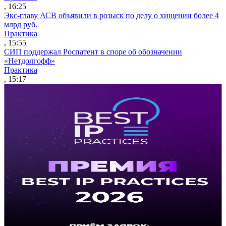
, 16:25
Экс-главу АСВ объявили в розыск по делу о хищении более 4
млрд руб.
Практика
, 15:55
СИП поддержал Роспатент в споре об обозначении
«Нетдолгофф»
Практика
, 15:17