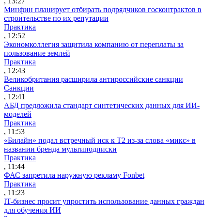
, 13:27
Минфин планирует отбирать подрядчиков госконтрактов в
строительстве по их репутации
Практика
, 12:52
Экономколлегия защитила компанию от переплаты за
пользование землей
Практика
, 12:43
Великобритания расширила антироссийские санкции
Санкции
, 12:41
АБД предложила стандарт синтетических данных для ИИ-
моделей
Практика
, 11:53
«Билайн» подал встречный иск к Т2 из-за слова «микс» в
названии бренда мультиподписки
Практика
, 11:44
ФАС запретила наружную рекламу Fonbet
Практика
, 11:23
IT-бизнес просит упростить использование данных граждан
для обучения ИИ