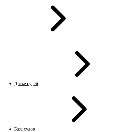
Досье судей
База судов