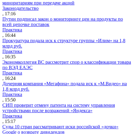
миноритариям при передаче акций
Законодательство
, 17:16
Путин подписал закон о мониторинге цен на продукты по
всей цепочке поставок
Практика
, 16:44
Прокуратура подала иск к структуре группы «Илим» на 1,8
млрд руб.
Практика
, 16:35
Экономколлегия ВС рассмотрит спор о классификации товара
по ВЭД ЕАЭС
Практика
, 16:24
Дочерняя компания «Мегафона» подала иск к «М.Видео» на
1,8 млрд руб.
Практика
, 15:50
СИП проверит отмену патента на систему управления
устройствами после возражений «Яндекса»
Практика
, 15:17
Суды 10 стран рассматривают иски российской «дочки»
Google о возврате дивидендов