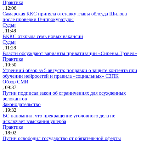
Практика
, 12:06
Самарская ККС приняла отставку главы облсуда Шилова
после проверки Генпрокуратуры
Судьи
, 11:48
ВККС открыла семь новых вакансий
Судьи
, 11:28
Власти обсуждают варианты приватизации «Сирены-Трэвел»
Практика
, 10:50
Утренний обзор за 5 августа: поправки о защите контента при
обучении нейросетей и правила «социальных» СЗПК
Обзор СМИ
, 09:37
Путин подписал закон об ограничениях для осужденных
релокантов
Законодательство
, 19:32
ВС напомнил, что прекращение уголовного дела не
исключает взыскания ущерба
Практика
, 18:02
Путин освободил государство от обязательной оферты