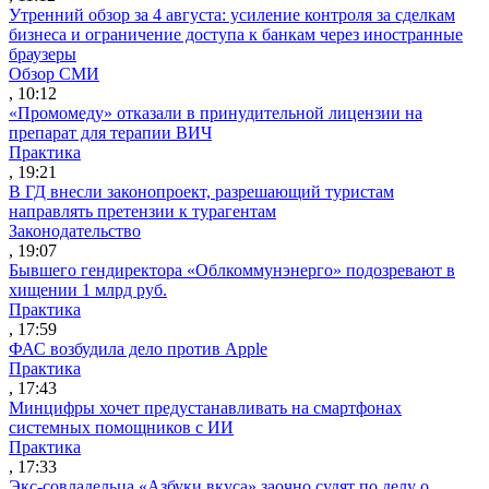
Утренний обзор за 4 августа: усиление контроля за сделкам
бизнеса и ограничение доступа к банкам через иностранные
браузеры
Обзор СМИ
, 10:12
«Промомеду» отказали в принудительной лицензии на
препарат для терапии ВИЧ
Практика
, 19:21
В ГД внесли законопроект, разрешающий туристам
направлять претензии к турагентам
Законодательство
, 19:07
Бывшего гендиректора «Облкоммунэнерго» подозревают в
хищении 1 млрд руб.
Практика
, 17:59
ФАС возбудила дело против Apple
Практика
, 17:43
Минцифры хочет предустанавливать на смартфонах
системных помощников с ИИ
Практика
, 17:33
Экс-совладельца «Азбуки вкуса» заочно судят по делу о