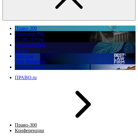
Право-300
Юррынок РФ:
35 лет спустя
Экологическое
право
Best Law
Firm Marketing
ПМЮФ 2026
ПРАВО.ru
Право-300
Конференции