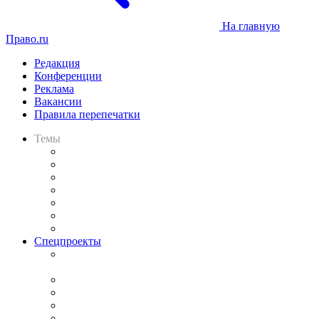
На главную
Право.ru
Редакция
Конференции
Реклама
Вакансии
Правила перепечатки
Темы
Практика
Законодательство
Процесс
Исследования
Рынок юридических услуг
Юридическое сообщество
Важнейшие правовые темы в прессе
Спецпроекты
Подкаст «В здравом уме
и твёрдой памяти»
Legal Design
Банкротная панорама
Советы для литигаторов
Сговоры на торгах