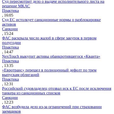
Суд пересмотрит дело о выдаче исполнительного листа на
решение МКАС
Практика
, 16:05
Суд ЕС истолкует санкционные нормы о разблокировке
активов
Санкции
, 15:24
ФАС раскрыла число жалоб в сфере закупок в первом
полугодии
Практика
, 14:47
NexTouch выкупит активы обанкротившегося «Кванта»
Практика
, 13:35
«Евротранс» перешел в полноценный дефолт по трем
выпускам облигаций
Практика
, 12:31
Российский судовладелец отозвал иск к ЕС после исключения
танкера из санкционных списков
Санкции
, 12:23
ФАС возбудила дело из-за ограничений при страховании
заемщиков