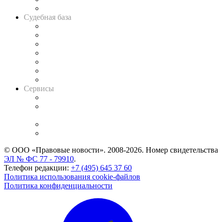
Авто
Судебная база
Картотека арбитражных дел
Решения арбитражных судов
Календарь рассмотрения арбитражных дел
Досье судей
Информация о судах
RSS лента новостей
Вакансии для юристов
Сервисы
Справочно-правовая система
Casebook: мониторинг дел
и компаний
Caselook: поиск и анализ практики
CASE.ONE: управление юридической службой
© ООО «Правовые новости». 2008-2026.
Номер свидетельства
ЭЛ № ФС 77 - 79910
.
Телефон редакции:
+7 (495) 645 37 60
Политика использования cookie-файлов
Политика конфиденциальности