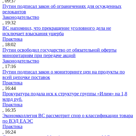
, 09:37
Путин подписал закон об ограничениях для осужденных
релокантов
Законодательство
, 19:32
ВС напомнил, что прекращение уголовного дела не
исключает взыскания ущерба
Практика
, 18:02
Путин освободил государство от обязательной оферты
миноритариям при передаче акций
Законодательство
, 17:16
Путин подписал закон о мониторинге цен на продукты по
всей цепочке поставок
Практика
, 16:44
Прокуратура подала иск к структуре группы «Илим» на 1,8
млрд руб.
Практика
, 16:35
Экономколлегия ВС рассмотрит спор о классификации товара
по ВЭД ЕАЭС
Практика
, 16:24