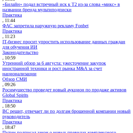
«Билайн» подал встречный иск к Т2 из-за слова «микс» в
названии бренда мультиподписки
Практика
, 11:44
ФАС запретила наружную рекламу Fonbet
Практика
, 11:23
IT-бизнес просит упростить использование данных граждан
для обучения ИИ
Законодательство
, 10:59
Утренний обзор за 6 августа: ужесточение закупок
иностранной техники и рост рынка M&A за счет
национализации
Обзор СМИ
, 09:26
Росимущество проведет новый аукцион по продаже активов
Global Spirits
Практика
, 18:50
ВС решит, отвечает ли по долгам брошенной компании новый
руководитель
Практика
, 18:47
Путин подписал закон о новых правилах комплексного