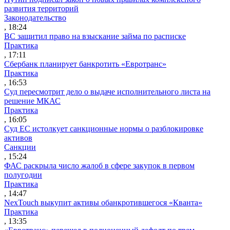
развития территорий
Законодательство
, 18:24
ВС защитил право на взыскание займа по расписке
Практика
, 17:11
Сбербанк планирует банкротить «Евротранс»
Практика
, 16:53
Суд пересмотрит дело о выдаче исполнительного листа на
решение МКАС
Практика
, 16:05
Суд ЕС истолкует санкционные нормы о разблокировке
активов
Санкции
, 15:24
ФАС раскрыла число жалоб в сфере закупок в первом
полугодии
Практика
, 14:47
NexTouch выкупит активы обанкротившегося «Кванта»
Практика
, 13:35