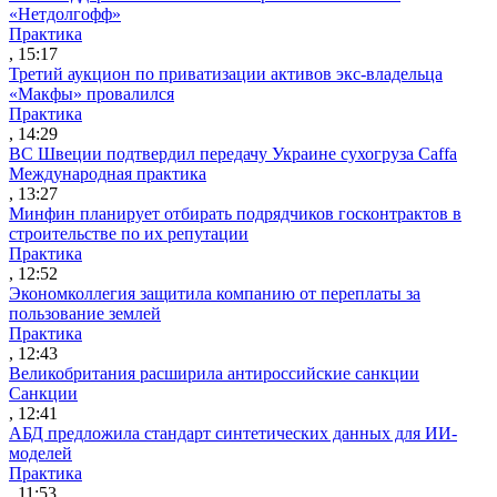
«Нетдолгофф»
Практика
, 15:17
Третий аукцион по приватизации активов экс-владельца
«Макфы» провалился
Практика
, 14:29
ВС Швеции подтвердил передачу Украине сухогруза Caffa
Международная практика
, 13:27
Минфин планирует отбирать подрядчиков госконтрактов в
строительстве по их репутации
Практика
, 12:52
Экономколлегия защитила компанию от переплаты за
пользование землей
Практика
, 12:43
Великобритания расширила антироссийские санкции
Санкции
, 12:41
АБД предложила стандарт синтетических данных для ИИ-
моделей
Практика
, 11:53