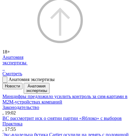
18+
Анатомия
экспертизы
Смотреть
Анатомия экспертизы
Новости
Анатомия
экспертизы
Минцифры предложило усилить контроль за сим-картами в
M2M-устройствах компаний
Законодательство
, 19:02
ВС рассмотрит иск о снятии партии «Яблоко» с выборов
Практика
, 17:55
Экс-владельца бутика Cartier осудили на девять с половиной