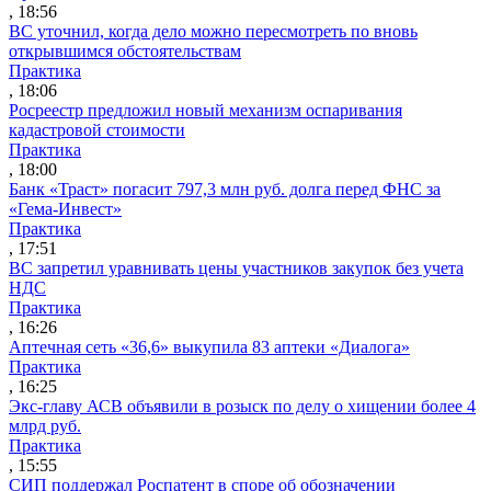
, 18:56
ВС уточнил, когда дело можно пересмотреть по вновь
открывшимся обстоятельствам
Практика
, 18:06
Росреестр предложил новый механизм оспаривания
кадастровой стоимости
Практика
, 18:00
Банк «Траст» погасит 797,3 млн руб. долга перед ФНС за
«Гема-Инвест»
Практика
, 17:51
ВС запретил уравнивать цены участников закупок без учета
НДС
Практика
, 16:26
Аптечная сеть «36,6» выкупила 83 аптеки «Диалога»
Практика
, 16:25
Экс-главу АСВ объявили в розыск по делу о хищении более 4
млрд руб.
Практика
, 15:55
СИП поддержал Роспатент в споре об обозначении