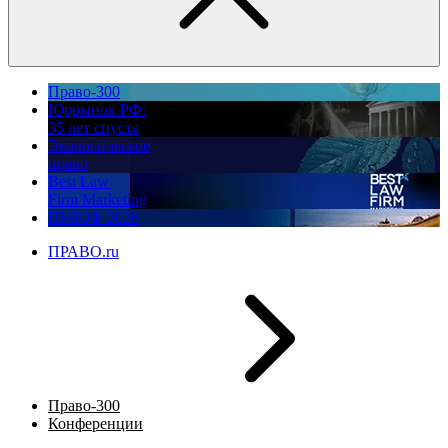
Право-300
Юррынок РФ:
35 лет спустя
Экологическое
право
Best Law
Firm Marketing
ПМЮФ 2026
ПРАВО.ru
Право-300
Конференции