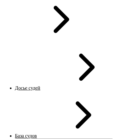
Досье судей
База судов