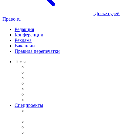
Досье судей
Право.ru
Редакция
Конференции
Реклама
Вакансии
Правила перепечатки
Темы
Практика
Законодательство
Процесс
Исследования
Рынок юридических услуг
Юридическое сообщество
Важнейшие правовые темы в прессе
Спецпроекты
Подкаст «В здравом уме
и твёрдой памяти»
Legal Design
Банкротная панорама
Советы для литигаторов