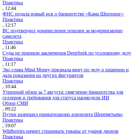
Практика
, 12:44
ФНС подала новый иск о банкротстве «Кама Шиппинг»
Практика
, 12:17
ВС подтвердил доначисление пошлин за модернизацию
самолета
Практика
, 11:46
Суды не приняли заключения DeepSeek по уголовному делу
Практика
, 11:17
Экс-глава Mind Money признала вину по делу о хищении и
дала показания на других фигурантов
Практика
, 10:44
Утренний обзор за 7 августа: смягчение банкротства для
селлеров и требования для статуса нацмодели ИИ
Обзор СМИ
, 09:22
Путин разрешил приватизацию аэропорта Шереметьево
Практика
, 19:07
Wildberries начнет страховать товары от ударов дронов
Практика