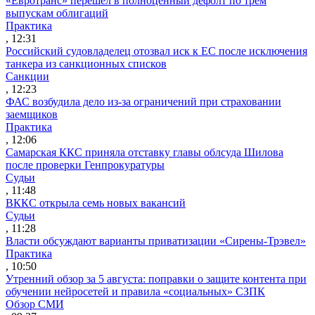
«Евротранс» перешел в полноценный дефолт по трем
выпускам облигаций
Практика
, 12:31
Российский судовладелец отозвал иск к ЕС после исключения
танкера из санкционных списков
Санкции
, 12:23
ФАС возбудила дело из-за ограничений при страховании
заемщиков
Практика
, 12:06
Самарская ККС приняла отставку главы облсуда Шилова
после проверки Генпрокуратуры
Судьи
, 11:48
ВККС открыла семь новых вакансий
Судьи
, 11:28
Власти обсуждают варианты приватизации «Сирены-Трэвел»
Практика
, 10:50
Утренний обзор за 5 августа: поправки о защите контента при
обучении нейросетей и правила «социальных» СЗПК
Обзор СМИ