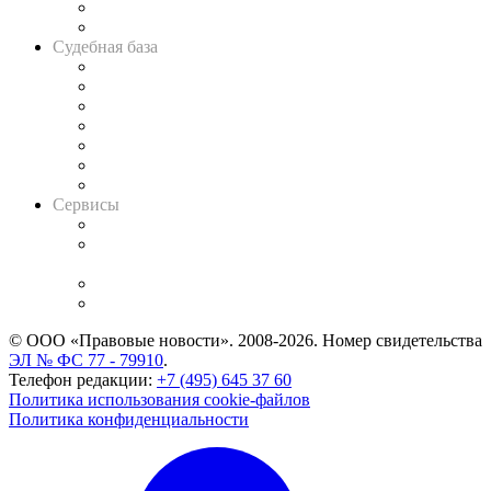
Сговоры на торгах
Авто
Судебная база
Картотека арбитражных дел
Решения арбитражных судов
Календарь рассмотрения арбитражных дел
Досье судей
Информация о судах
RSS лента новостей
Вакансии для юристов
Сервисы
Справочно-правовая система
Casebook: мониторинг дел
и компаний
Caselook: поиск и анализ практики
CASE.ONE: управление юридической службой
© ООО «Правовые новости». 2008-2026.
Номер свидетельства
ЭЛ № ФС 77 - 79910
.
Телефон редакции:
+7 (495) 645 37 60
Политика использования cookie-файлов
Политика конфиденциальности