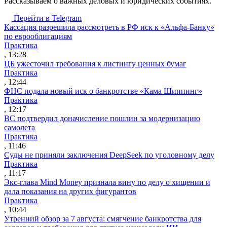
Рассказываем о важных деловых и юридических событиях.
Перейти в Telegram
Кассация разрешила рассмотреть в РФ иск к «Альфа-Банку»
по еврооблигациям
Практика
, 13:28
ЦБ ужесточил требования к листингу ценных бумаг
Практика
, 12:44
ФНС подала новый иск о банкротстве «Кама Шиппинг»
Практика
, 12:17
ВС подтвердил доначисление пошлин за модернизацию
самолета
Практика
, 11:46
Суды не приняли заключения DeepSeek по уголовному делу
Практика
, 11:17
Экс-глава Mind Money признала вину по делу о хищении и
дала показания на других фигурантов
Практика
, 10:44
Утренний обзор за 7 августа: смягчение банкротства для