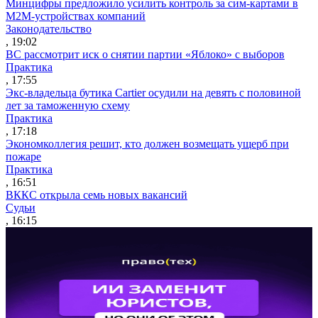
Минцифры предложило усилить контроль за сим-картами в
M2M-устройствах компаний
Законодательство
, 19:02
ВС рассмотрит иск о снятии партии «Яблоко» с выборов
Практика
, 17:55
Экс-владельца бутика Cartier осудили на девять с половиной
лет за таможенную схему
Практика
, 17:18
Экономколлегия решит, кто должен возмещать ущерб при
пожаре
Практика
, 16:51
ВККС открыла семь новых вакансий
Судьи
, 16:15