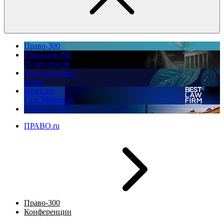
Право-300
Юррынок РФ:
35 лет спустя
Экологическое
право
Best Law
Firm Marketing
ПМЮФ 2026
ПРАВО.ru
Право-300
Конференции