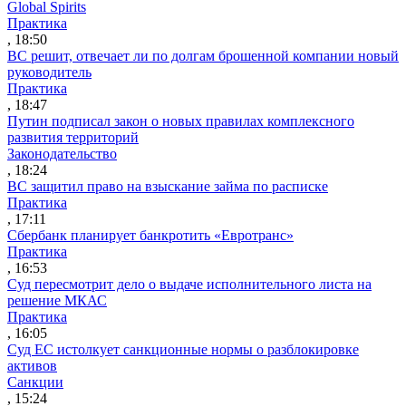
Global Spirits
Практика
, 18:50
ВС решит, отвечает ли по долгам брошенной компании новый
руководитель
Практика
, 18:47
Путин подписал закон о новых правилах комплексного
развития территорий
Законодательство
, 18:24
ВС защитил право на взыскание займа по расписке
Практика
, 17:11
Сбербанк планирует банкротить «Евротранс»
Практика
, 16:53
Суд пересмотрит дело о выдаче исполнительного листа на
решение МКАС
Практика
, 16:05
Суд ЕС истолкует санкционные нормы о разблокировке
активов
Санкции
, 15:24