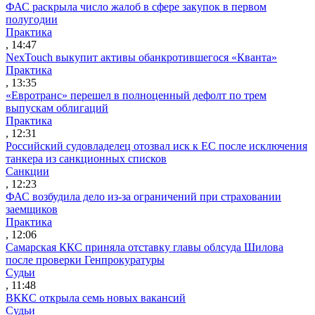
ФАС раскрыла число жалоб в сфере закупок в первом
полугодии
Практика
, 14:47
NexTouch выкупит активы обанкротившегося «Кванта»
Практика
, 13:35
«Евротранс» перешел в полноценный дефолт по трем
выпускам облигаций
Практика
, 12:31
Российский судовладелец отозвал иск к ЕС после исключения
танкера из санкционных списков
Санкции
, 12:23
ФАС возбудила дело из-за ограничений при страховании
заемщиков
Практика
, 12:06
Самарская ККС приняла отставку главы облсуда Шилова
после проверки Генпрокуратуры
Судьи
, 11:48
ВККС открыла семь новых вакансий
Судьи