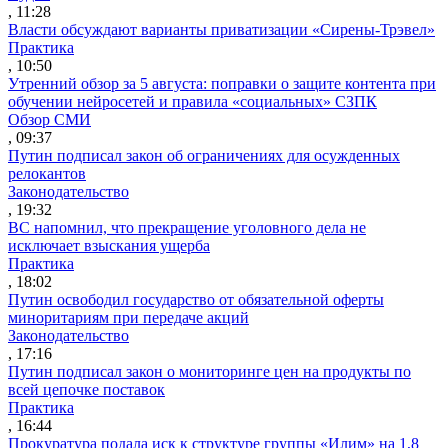
, 11:28
Власти обсуждают варианты приватизации «Сирены-Трэвел»
Практика
, 10:50
Утренний обзор за 5 августа: поправки о защите контента при
обучении нейросетей и правила «социальных» СЗПК
Обзор СМИ
, 09:37
Путин подписал закон об ограничениях для осужденных
релокантов
Законодательство
, 19:32
ВС напомнил, что прекращение уголовного дела не
исключает взыскания ущерба
Практика
, 18:02
Путин освободил государство от обязательной оферты
миноритариям при передаче акций
Законодательство
, 17:16
Путин подписал закон о мониторинге цен на продукты по
всей цепочке поставок
Практика
, 16:44
Прокуратура подала иск к структуре группы «Илим» на 1,8