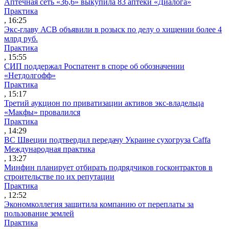
Аптечная сеть «36,6» выкупила 83 аптеки «Диалога»
Практика
, 16:25
Экс-главу АСВ объявили в розыск по делу о хищении более 4
млрд руб.
Практика
, 15:55
СИП поддержал Роспатент в споре об обозначении
«Нетдолгофф»
Практика
, 15:17
Третий аукцион по приватизации активов экс-владельца
«Макфы» провалился
Практика
, 14:29
ВС Швеции подтвердил передачу Украине сухогруза Caffa
Международная практика
, 13:27
Минфин планирует отбирать подрядчиков госконтрактов в
строительстве по их репутации
Практика
, 12:52
Экономколлегия защитила компанию от переплаты за
пользование землей
Практика