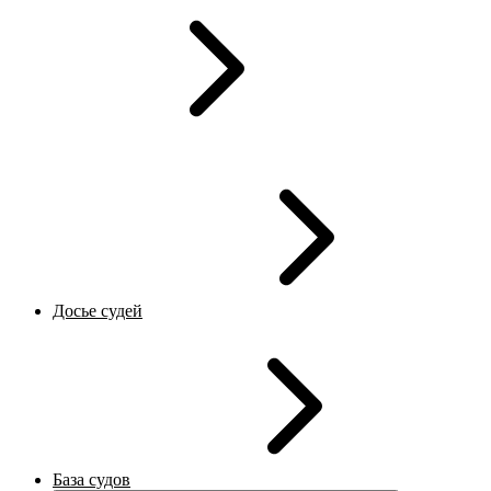
Досье судей
База судов