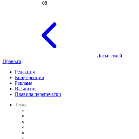
08
Досье судей
Право.ru
Редакция
Конференции
Реклама
Вакансии
Правила перепечатки
Темы
Практика
Законодательство
Процесс
Исследования
Рынок юридических услуг
Юридическое сообщество