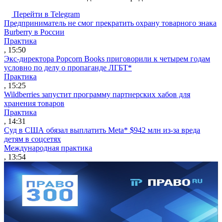
Перейти в Telegram
Предприниматель не смог прекратить охрану товарного знака
Burberry в России
Практика
, 15:50
Экс-директора Popcorn Books приговорили к четырем годам
условно по делу о пропаганде ЛГБТ*
Практика
, 15:25
Wildberries запустит программу партнерских хабов для
хранения товаров
Практика
, 14:31
Суд в США обязал выплатить Meta* $942 млн из-за вреда
детям в соцсетях
Международная практика
, 13:54