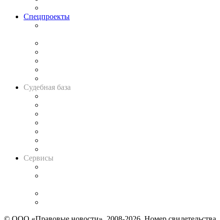
Важнейшие правовые темы в прессе
Спецпроекты
Подкаст «В здравом уме
и твёрдой памяти»
Legal Design
Банкротная панорама
Советы для литигаторов
Сговоры на торгах
Авто
Судебная база
Картотека арбитражных дел
Решения арбитражных судов
Календарь рассмотрения арбитражных дел
Досье судей
Информация о судах
RSS лента новостей
Вакансии для юристов
Сервисы
Справочно-правовая система
Casebook: мониторинг дел
и компаний
Caselook: поиск и анализ практики
CASE.ONE: управление юридической службой
© ООО «Правовые новости». 2008-2026.
Номер свидетельства