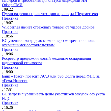
селлеров и требования для статуса нацмодели ИИ
Обзор СМИ
, 09:22
Путин разрешил приватизацию аэропорта Шереметьево
Практика
, 19:07
Wildberries начнет страховать товары от ударов дронов
Практика
, 18:56
ВС уточнил, когда дело можно пересмотреть по вновь
открывшимся обстоятельствам
Практика
, 18:06
Росреестр предложил новый механизм оспаривания
кадастровой стоимости
Практика
, 18:00
Банк «Траст» погасит 797,3 млн руб. долга перед ФНС за
«Гема-Инвест»
Практика
, 17:51
ВС запретил уравнивать цены участников закупок без учета
НДС
Практика
, 16:26