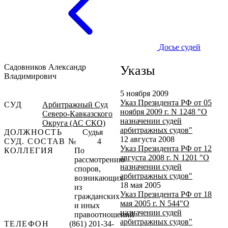
Досье судей
Садовников Александр
Указы
Владимирович
5 ноября 2009
Указ Президента РФ от 05
СУД
Арбитражный Суд
ноября 2009 г. N 1248 "О
Северо-Кавказского
назначении судей
Округа (АС СКО)
арбитражных судов"
ДОЛЖНОСТЬ
Судья
12 августа 2008
СУД. СОСТАВ №
4
Указ Президента РФ от 12
КОЛЛЕГИЯ
По
августа 2008 г. N 1201 "О
рассмотрению
назначении судей
споров,
арбитражных судов"
возникающих
18 мая 2005
из
Указ Президента РФ от 18
гражданских
мая 2005 г. N 544"О
и иных
назначении судей
правоотношений
арбитражных судов"
ТЕЛЕФОН
(861) 201-34-