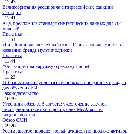
, 12:43
Великобритания расширила антироссийские санкции
Санкции
, 12:41
АБД предложила стандарт синтетических данных для ИИ-
моделей
Практика
, 11:53
«Билайн» подал встречный иск к Т2 из-за слова «микс» в
названии бренда мультиподписки
Практика
, 11:44
ФАС запретила наружную рекламу Fonbet
Практика
, 11:23
IT-бизнес просит упростить использование данных граждан
для обучения ИИ
Законодательство
, 10:59
Утренний обзор за 6 августа: ужесточение закупок
иностранной техники и рост рынка M&A за счет
национализации
Обзор СМИ
, 09:26
Росимущество проведет новый аукцион по продаже активов