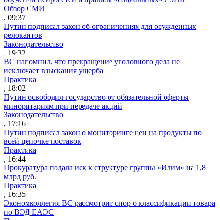
Обзор СМИ
, 09:37
Путин подписал закон об ограничениях для осужденных
релокантов
Законодательство
, 19:32
ВС напомнил, что прекращение уголовного дела не
исключает взыскания ущерба
Практика
, 18:02
Путин освободил государство от обязательной оферты
миноритариям при передаче акций
Законодательство
, 17:16
Путин подписал закон о мониторинге цен на продукты по
всей цепочке поставок
Практика
, 16:44
Прокуратура подала иск к структуре группы «Илим» на 1,8
млрд руб.
Практика
, 16:35
Экономколлегия ВС рассмотрит спор о классификации товара
по ВЭД ЕАЭС