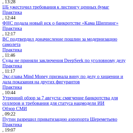
, 13:28
ЦБ ужесточил требования к листингу ценных бумаг
Практика
, 12:44
ФНС подала новый иск о банкротстве «Кама Шиппинг»
Практика
, 12:17
ВС подтвердил доначисление пошлин за модернизацию
самолета
Практика
, 11:46
Суды не приняли заключения DeepSeek по уголовному делу
Практика
, 11:17
Экс-глава Mind Money признала вину по делу о хищении и
дала показания на других фигурантов
Практика
, 10:44
Утренний обзор за 7 августа: смягчение банкротства для
селлеров и требования для статуса нацмодели ИИ
Обзор СМИ
, 09:22
Путин разрешил приватизацию аэропорта Шереметьево
Практика
, 19:07