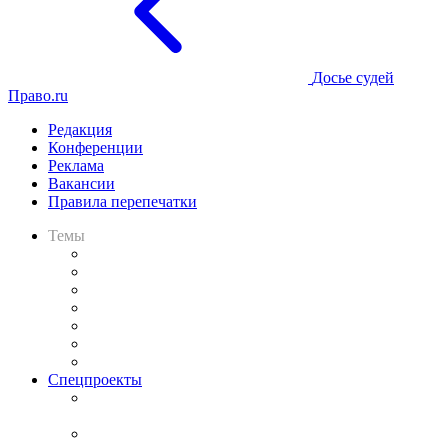
Досье судей
Право.ru
Редакция
Конференции
Реклама
Вакансии
Правила перепечатки
Темы
Практика
Законодательство
Процесс
Исследования
Рынок юридических услуг
Юридическое сообщество
Важнейшие правовые темы в прессе
Спецпроекты
Подкаст «В здравом уме
и твёрдой памяти»
Legal Design