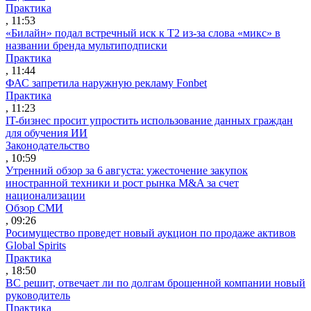
Практика
, 11:53
«Билайн» подал встречный иск к Т2 из-за слова «микс» в
названии бренда мультиподписки
Практика
, 11:44
ФАС запретила наружную рекламу Fonbet
Практика
, 11:23
IT-бизнес просит упростить использование данных граждан
для обучения ИИ
Законодательство
, 10:59
Утренний обзор за 6 августа: ужесточение закупок
иностранной техники и рост рынка M&A за счет
национализации
Обзор СМИ
, 09:26
Росимущество проведет новый аукцион по продаже активов
Global Spirits
Практика
, 18:50
ВС решит, отвечает ли по долгам брошенной компании новый
руководитель
Практика