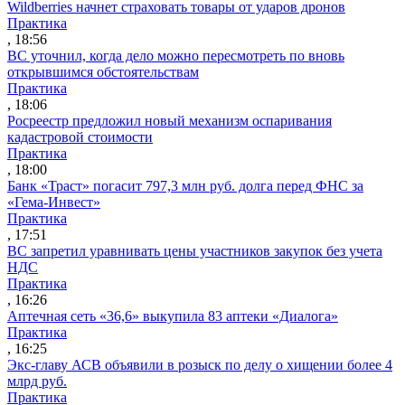
Wildberries начнет страховать товары от ударов дронов
Практика
, 18:56
ВС уточнил, когда дело можно пересмотреть по вновь
открывшимся обстоятельствам
Практика
, 18:06
Росреестр предложил новый механизм оспаривания
кадастровой стоимости
Практика
, 18:00
Банк «Траст» погасит 797,3 млн руб. долга перед ФНС за
«Гема-Инвест»
Практика
, 17:51
ВС запретил уравнивать цены участников закупок без учета
НДС
Практика
, 16:26
Аптечная сеть «36,6» выкупила 83 аптеки «Диалога»
Практика
, 16:25
Экс-главу АСВ объявили в розыск по делу о хищении более 4
млрд руб.
Практика