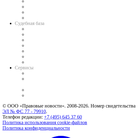
Банкротная панорама
Советы для литигаторов
Сговоры на торгах
Авто
Судебная база
Картотека арбитражных дел
Решения арбитражных судов
Календарь рассмотрения арбитражных дел
Досье судей
Информация о судах
RSS лента новостей
Вакансии для юристов
Сервисы
Справочно-правовая система
Casebook: мониторинг дел
и компаний
Caselook: поиск и анализ практики
CASE.ONE: управление юридической службой
© ООО «Правовые новости». 2008-2026.
Номер свидетельства
ЭЛ № ФС 77 - 79910
.
Телефон редакции:
+7 (495) 645 37 60
Политика использования cookie-файлов
Политика конфиденциальности