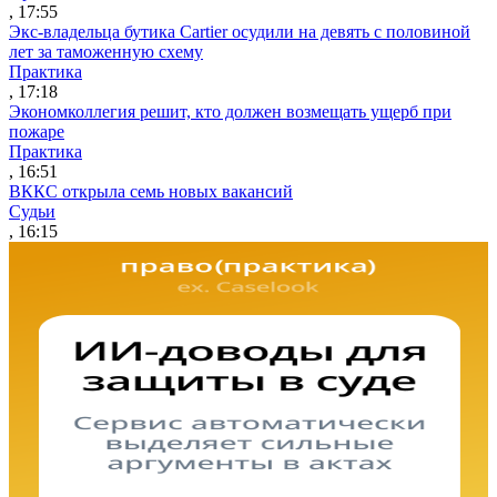
, 17:55
Экс-владельца бутика Cartier осудили на девять с половиной
лет за таможенную схему
Практика
, 17:18
Экономколлегия решит, кто должен возмещать ущерб при
пожаре
Практика
, 16:51
ВККС открыла семь новых вакансий
Судьи
, 16:15