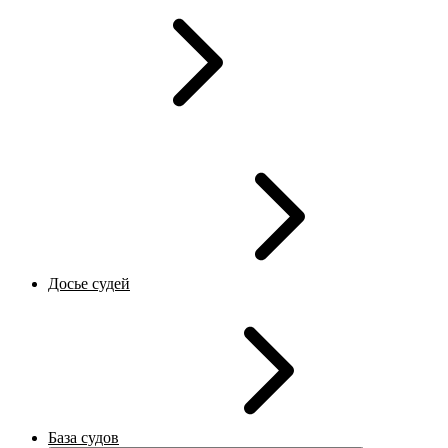
Досье судей
База судов