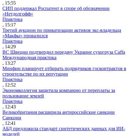
, 15:55
СИП поддержал Роспатент в споре об обозначении
«Нетдолгофф»
Практика
, 15:17
Третий аукцион по приватизации активов экс-владельца
«Макфы» провалился
Практика
, 14:29
ВС Швеции подтвердил передачу Украине сухогруза Caffa
Международная практика
, 13:27
Минфин планирует отбирать подрядчиков госконтрактов в
строительстве по их репутации
Практика
, 12:52
Экономколлегия защитила компанию от переплаты за
пользование землей
Практика
, 12:43
Великобритания расширила антироссийские санкции
Санкции
, 12:41
АБД предложила стандарт синтетических данных для ИИ-
моделей