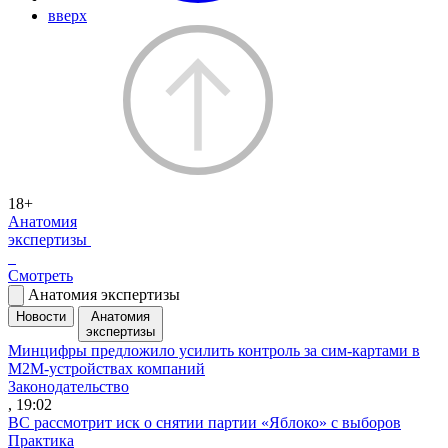
вверх
18+
Анатомия
экспертизы
Смотреть
Анатомия экспертизы
Новости
Анатомия
экспертизы
Минцифры предложило усилить контроль за сим-картами в
M2M-устройствах компаний
Законодательство
, 19:02
ВС рассмотрит иск о снятии партии «Яблоко» с выборов
Практика