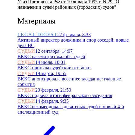
Указ Президента РФ от 10 января 1995 г. N 29 "О
назначении судей районных (городских) судов"
Материалы
LEGAL DIGEST
27 февраля, 8:33
Активный директор должника и спор соседей: новые
дела ВС
СУДЬИ
12 сентября, 14:07
ВККС рассмотрит жалобы судей
СУДЬИ
14 июля, 10:01
ВККС приняла судейские отставки
СУДЬИ
19 марта, 19:55
ВККС анонсировала весеннее заседание: главные
события
СУДЬИ
20 февраля, 21:50
ВККС подвела итоги февральского заседания
СУДЬИ
14 февраля, 9:35
ВККС рекомендовала девятерых судей в новый 4-й
апелляционный суд