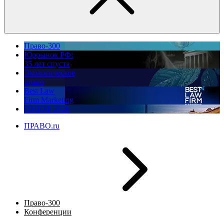
Право-300
Юррынок РФ:
35 лет спустя
Экологическое
право
Best Law
Firm Marketing
ПМЮФ 2026
ПРАВО.ru
Право-300
Конференции