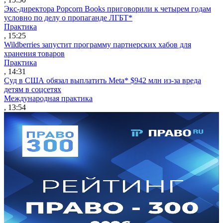
Экс-директора Popcorn Books приговорили к четырем годам
условно по делу о пропаганде ЛГБТ*
Практика
, 15:25
Wildberries запустит программу партнерских хабов для
хранения товаров
Практика
, 14:31
Суд в США обязал выплатить Meta* $942 млн из-за вреда
детям в соцсетях
Международная практика
, 13:54