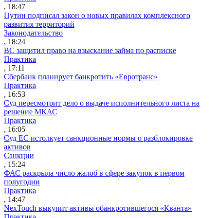
, 18:47
Путин подписал закон о новых правилах комплексного
развития территорий
Законодательство
, 18:24
ВС защитил право на взыскание займа по расписке
Практика
, 17:11
Сбербанк планирует банкротить «Евротранс»
Практика
, 16:53
Суд пересмотрит дело о выдаче исполнительного листа на
решение МКАС
Практика
, 16:05
Суд ЕС истолкует санкционные нормы о разблокировке
активов
Санкции
, 15:24
ФАС раскрыла число жалоб в сфере закупок в первом
полугодии
Практика
, 14:47
NexTouch выкупит активы обанкротившегося «Кванта»
Практика