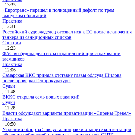
, 13:35
«Евротранс» перешел в полноценный дефолт по трем
выпускам облигаций
Практика
, 12:31
Российский судовладелец отозвал иск к ЕС после исключения
танкера из санкционных списков
Санкции
, 12:23
ФАС возбудила дело из-за ограничений при страховании
заемщиков
Практика
, 12:06
Самарская ККС приняла отставку главы облсуда Шилова
после проверки Генпрокуратуры
Судьи
, 11:48
ВККС открыла семь новых вакансий
Судьи
, 11:28
Власти обсуждают варианты приватизации «Сирены-Трэвел»
Практика
, 10:50
Утренний обзор за 5 августа: поправки о защите контента при
обучении нейросетей и правила «социальных» СЗПК