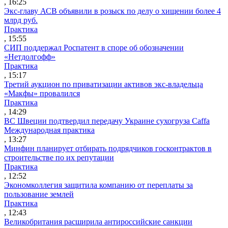
, 16:25
Экс-главу АСВ объявили в розыск по делу о хищении более 4
млрд руб.
Практика
, 15:55
СИП поддержал Роспатент в споре об обозначении
«Нетдолгофф»
Практика
, 15:17
Третий аукцион по приватизации активов экс-владельца
«Макфы» провалился
Практика
, 14:29
ВС Швеции подтвердил передачу Украине сухогруза Caffa
Международная практика
, 13:27
Минфин планирует отбирать подрядчиков госконтрактов в
строительстве по их репутации
Практика
, 12:52
Экономколлегия защитила компанию от переплаты за
пользование землей
Практика
, 12:43
Великобритания расширила антироссийские санкции