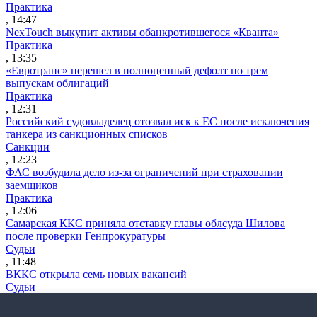
Практика
, 14:47
NexTouch выкупит активы обанкротившегося «Кванта»
Практика
, 13:35
«Евротранс» перешел в полноценный дефолт по трем
выпускам облигаций
Практика
, 12:31
Российский судовладелец отозвал иск к ЕС после исключения
танкера из санкционных списков
Санкции
, 12:23
ФАС возбудила дело из-за ограничений при страховании
заемщиков
Практика
, 12:06
Самарская ККС приняла отставку главы облсуда Шилова
после проверки Генпрокуратуры
Судьи
, 11:48
ВККС открыла семь новых вакансий
Судьи
, 11:28
Власти обсуждают варианты приватизации «Сирены-Трэвел»