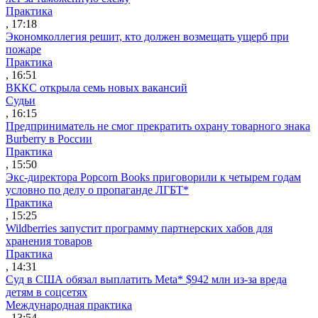
Практика
, 17:18
Экономколлегия решит, кто должен возмещать ущерб при
пожаре
Практика
, 16:51
ВККС открыла семь новых вакансий
Судьи
, 16:15
Предприниматель не смог прекратить охрану товарного знака
Burberry в России
Практика
, 15:50
Экс-директора Popcorn Books приговорили к четырем годам
условно по делу о пропаганде ЛГБТ*
Практика
, 15:25
Wildberries запустит программу партнерских хабов для
хранения товаров
Практика
, 14:31
Суд в США обязал выплатить Meta* $942 млн из-за вреда
детям в соцсетях
Международная практика
, 13:54