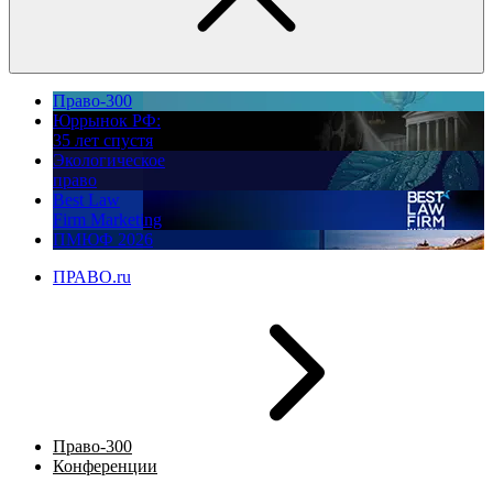
Право-300
Юррынок РФ:
35 лет спустя
Экологическое
право
Best Law
Firm Marketing
ПМЮФ 2026
ПРАВО.ru
Право-300
Конференции