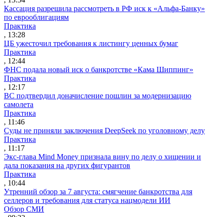
Кассация разрешила рассмотреть в РФ иск к «Альфа-Банку»
по еврооблигациям
Практика
, 13:28
ЦБ ужесточил требования к листингу ценных бумаг
Практика
, 12:44
ФНС подала новый иск о банкротстве «Кама Шиппинг»
Практика
, 12:17
ВС подтвердил доначисление пошлин за модернизацию
самолета
Практика
, 11:46
Суды не приняли заключения DeepSeek по уголовному делу
Практика
, 11:17
Экс-глава Mind Money признала вину по делу о хищении и
дала показания на других фигурантов
Практика
, 10:44
Утренний обзор за 7 августа: смягчение банкротства для
селлеров и требования для статуса нацмодели ИИ
Обзор СМИ