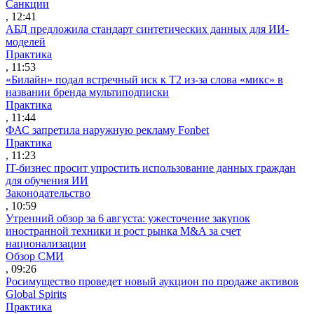
Санкции
, 12:41
АБД предложила стандарт синтетических данных для ИИ-
моделей
Практика
, 11:53
«Билайн» подал встречный иск к Т2 из-за слова «микс» в
названии бренда мультиподписки
Практика
, 11:44
ФАС запретила наружную рекламу Fonbet
Практика
, 11:23
IT-бизнес просит упростить использование данных граждан
для обучения ИИ
Законодательство
, 10:59
Утренний обзор за 6 августа: ужесточение закупок
иностранной техники и рост рынка M&A за счет
национализации
Обзор СМИ
, 09:26
Росимущество проведет новый аукцион по продаже активов
Global Spirits
Практика