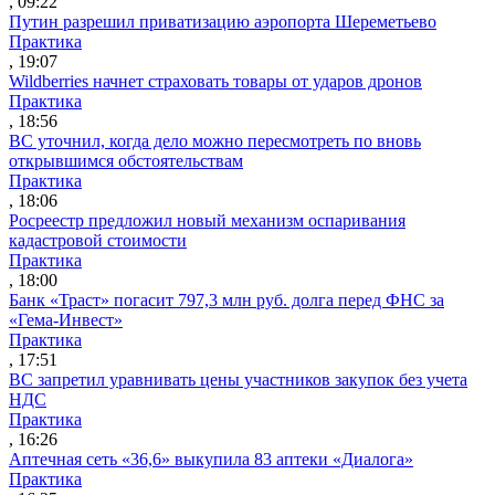
, 09:22
Путин разрешил приватизацию аэропорта Шереметьево
Практика
, 19:07
Wildberries начнет страховать товары от ударов дронов
Практика
, 18:56
ВС уточнил, когда дело можно пересмотреть по вновь
открывшимся обстоятельствам
Практика
, 18:06
Росреестр предложил новый механизм оспаривания
кадастровой стоимости
Практика
, 18:00
Банк «Траст» погасит 797,3 млн руб. долга перед ФНС за
«Гема-Инвест»
Практика
, 17:51
ВС запретил уравнивать цены участников закупок без учета
НДС
Практика
, 16:26
Аптечная сеть «36,6» выкупила 83 аптеки «Диалога»
Практика