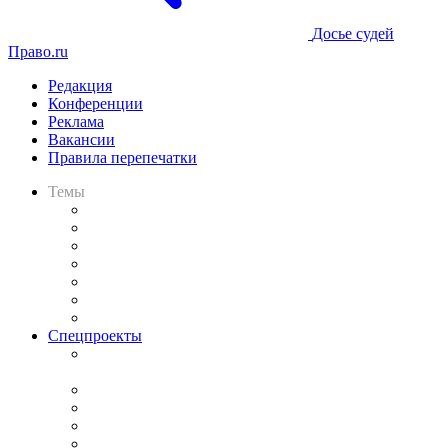
Досье судей
Право.ru
Редакция
Конференции
Реклама
Вакансии
Правила перепечатки
Темы
Практика
Законодательство
Процесс
Исследования
Рынок юридических услуг
Юридическое сообщество
Важнейшие правовые темы в прессе
Спецпроекты
Подкаст «В здравом уме
и твёрдой памяти»
Legal Design
Банкротная панорама
Советы для литигаторов
Сговоры на торгах