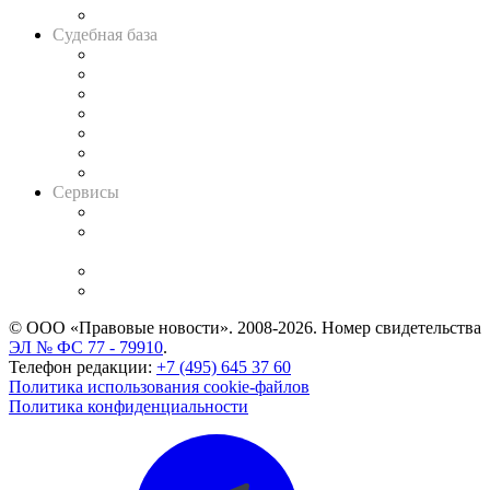
Авто
Судебная база
Картотека арбитражных дел
Решения арбитражных судов
Календарь рассмотрения арбитражных дел
Досье судей
Информация о судах
RSS лента новостей
Вакансии для юристов
Сервисы
Справочно-правовая система
Casebook: мониторинг дел
и компаний
Caselook: поиск и анализ практики
CASE.ONE: управление юридической службой
© ООО «Правовые новости». 2008-2026.
Номер свидетельства
ЭЛ № ФС 77 - 79910
.
Телефон редакции:
+7 (495) 645 37 60
Политика использования cookie-файлов
Политика конфиденциальности