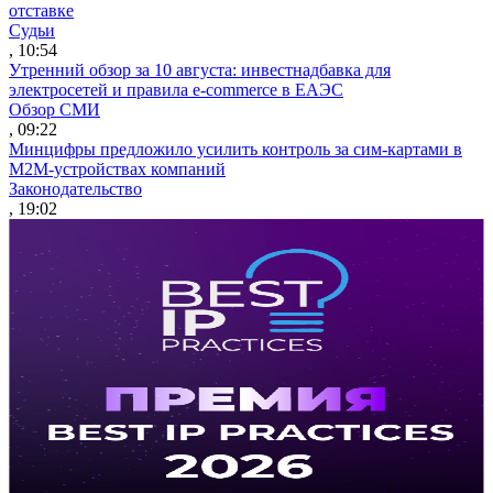
отставке
Судьи
, 10:54
Утренний обзор за 10 августа: инвестнадбавка для
электросетей и правила e-commerce в ЕАЭС
Обзор СМИ
, 09:22
Минцифры предложило усилить контроль за сим-картами в
M2M-устройствах компаний
Законодательство
, 19:02