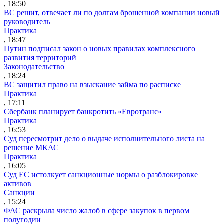
, 18:50
ВС решит, отвечает ли по долгам брошенной компании новый
руководитель
Практика
, 18:47
Путин подписал закон о новых правилах комплексного
развития территорий
Законодательство
, 18:24
ВС защитил право на взыскание займа по расписке
Практика
, 17:11
Сбербанк планирует банкротить «Евротранс»
Практика
, 16:53
Суд пересмотрит дело о выдаче исполнительного листа на
решение МКАС
Практика
, 16:05
Суд ЕС истолкует санкционные нормы о разблокировке
активов
Санкции
, 15:24
ФАС раскрыла число жалоб в сфере закупок в первом
полугодии