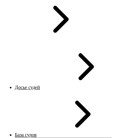
Досье судей
База судов