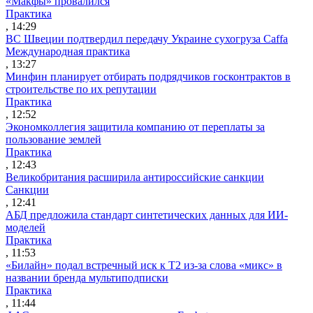
«Макфы» провалился
Практика
, 14:29
ВС Швеции подтвердил передачу Украине сухогруза Caffa
Международная практика
, 13:27
Минфин планирует отбирать подрядчиков госконтрактов в
строительстве по их репутации
Практика
, 12:52
Экономколлегия защитила компанию от переплаты за
пользование землей
Практика
, 12:43
Великобритания расширила антироссийские санкции
Санкции
, 12:41
АБД предложила стандарт синтетических данных для ИИ-
моделей
Практика
, 11:53
«Билайн» подал встречный иск к Т2 из-за слова «микс» в
названии бренда мультиподписки
Практика
, 11:44