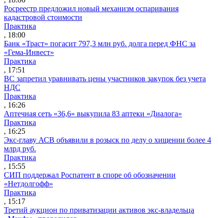
Росреестр предложил новый механизм оспаривания
кадастровой стоимости
Практика
, 18:00
Банк «Траст» погасит 797,3 млн руб. долга перед ФНС за
«Гема-Инвест»
Практика
, 17:51
ВС запретил уравнивать цены участников закупок без учета
НДС
Практика
, 16:26
Аптечная сеть «36,6» выкупила 83 аптеки «Диалога»
Практика
, 16:25
Экс-главу АСВ объявили в розыск по делу о хищении более 4
млрд руб.
Практика
, 15:55
СИП поддержал Роспатент в споре об обозначении
«Нетдолгофф»
Практика
, 15:17
Третий аукцион по приватизации активов экс-владельца