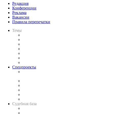
Редакция
Конференции
Реклама
Вакансии
Правила перепечатки
Темы
Практика
Законодательство
Процесс
Исследования
Рынок юридических услуг
Юридическое сообщество
Важнейшие правовые темы в прессе
Спецпроекты
Подкаст «В здравом уме
и твёрдой памяти»
Legal Design
Банкротная панорама
Советы для литигаторов
Сговоры на торгах
Авто
Судебная база
Картотека арбитражных дел
Решения арбитражных судов