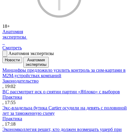
18+
Анатомия
экспертизы
Смотреть
Анатомия экспертизы
Новости
Анатомия
экспертизы
Минцифры предложило усилить контроль за сим-картами в
M2M-устройствах компаний
Законодательство
, 19:02
ВС рассмотрит иск о снятии партии «Яблоко» с выборов
Практика
, 17:55
Экс-владельца бутика Cartier осудили на девять с половиной
лет за таможенную схему
Практика
, 17:18
Экономколлегия решит, кто должен возмещать ущерб при