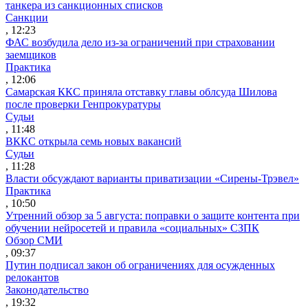
танкера из санкционных списков
Санкции
, 12:23
ФАС возбудила дело из-за ограничений при страховании
заемщиков
Практика
, 12:06
Самарская ККС приняла отставку главы облсуда Шилова
после проверки Генпрокуратуры
Судьи
, 11:48
ВККС открыла семь новых вакансий
Судьи
, 11:28
Власти обсуждают варианты приватизации «Сирены-Трэвел»
Практика
, 10:50
Утренний обзор за 5 августа: поправки о защите контента при
обучении нейросетей и правила «социальных» СЗПК
Обзор СМИ
, 09:37
Путин подписал закон об ограничениях для осужденных
релокантов
Законодательство
, 19:32