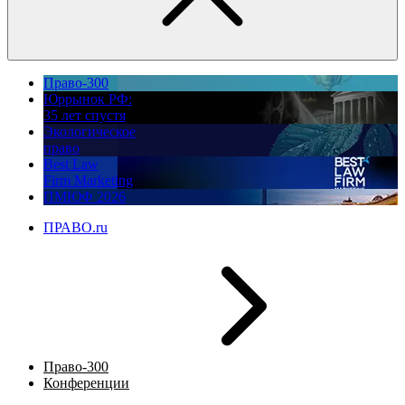
Право-300
Юррынок РФ:
35 лет спустя
Экологическое
право
Best Law
Firm Marketing
ПМЮФ 2026
ПРАВО.ru
Право-300
Конференции