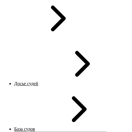
Досье судей
База судов