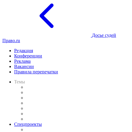
Досье судей
Право.ru
Редакция
Конференции
Реклама
Вакансии
Правила перепечатки
Темы
Практика
Законодательство
Процесс
Исследования
Рынок юридических услуг
Юридическое сообщество
Важнейшие правовые темы в прессе
Спецпроекты
Подкаст «В здравом уме