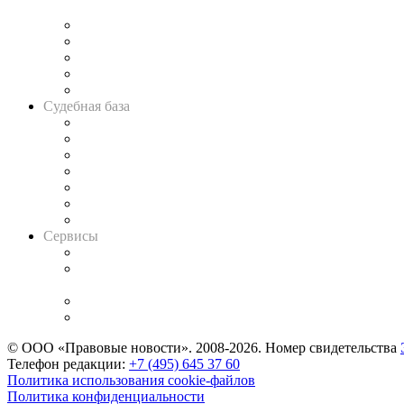
и твёрдой памяти»
Legal Design
Банкротная панорама
Советы для литигаторов
Сговоры на торгах
Авто
Судебная база
Картотека арбитражных дел
Решения арбитражных судов
Календарь рассмотрения арбитражных дел
Досье судей
Информация о судах
RSS лента новостей
Вакансии для юристов
Сервисы
Справочно-правовая система
Casebook: мониторинг дел
и компаний
Caselook: поиск и анализ практики
CASE.ONE: управление юридической службой
© ООО «Правовые новости». 2008-2026.
Номер свидетельства
Телефон редакции:
+7 (495) 645 37 60
Политика использования cookie-файлов
Политика конфиденциальности