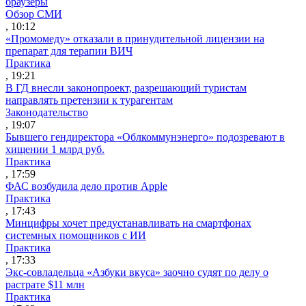
браузеры
Обзор СМИ
, 10:12
«Промомеду» отказали в принудительной лицензии на
препарат для терапии ВИЧ
Практика
, 19:21
В ГД внесли законопроект, разрешающий туристам
направлять претензии к турагентам
Законодательство
, 19:07
Бывшего гендиректора «Облкоммунэнерго» подозревают в
хищении 1 млрд руб.
Практика
, 17:59
ФАС возбудила дело против Apple
Практика
, 17:43
Минцифры хочет предустанавливать на смартфонах
системных помощников с ИИ
Практика
, 17:33
Экс-совладельца «Азбуки вкуса» заочно судят по делу о
растрате $11 млн
Практика