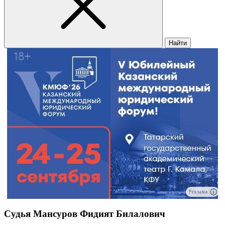
Найти
Реклама
Судья Мансуров Фидият Билалович