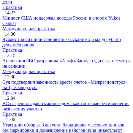
доли
Практика
, 14:23
Минюст США поддержал доводы России в споре с Yukos
Capital
Международная практика
, 14:06
Чубайс просит приостановить взыскание 5,5 млрд руб. по
делу «Роснано»
Практика
, 13:15
Апелляция БВО разрешила «Альфа-Банку» судиться, несмотря
на санкции
Международная практика
, 12:30
Суд подтвердил законность ареста счетов «Межрегионстроя»
на 1,18 млрд руб.
Практика
, 12:04
ВС разрешил сдавать жилые дома как гостевые без изменения
назначения участка
Практика
, 11:06
Утренний обзор за 3 августа: блокировка массовых звонков
без маркировки и доначисление налогов из-за инвестльгот