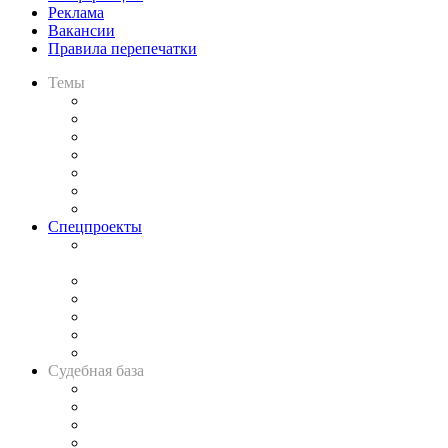
Реклама
Вакансии
Правила перепечатки
Темы
Практика
Законодательство
Процесс
Исследования
Рынок юридических услуг
Юридическое сообщество
Важнейшие правовые темы в прессе
Спецпроекты
Подкаст «В здравом уме
и твёрдой памяти»
Legal Design
Банкротная панорама
Советы для литигаторов
Сговоры на торгах
Авто
Судебная база
Картотека арбитражных дел
Решения арбитражных судов
Календарь рассмотрения арбитражных дел
Досье судей