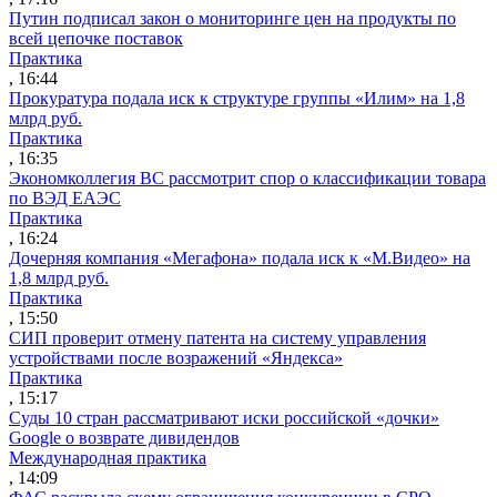
Путин подписал закон о мониторинге цен на продукты по
всей цепочке поставок
Практика
, 16:44
Прокуратура подала иск к структуре группы «Илим» на 1,8
млрд руб.
Практика
, 16:35
Экономколлегия ВС рассмотрит спор о классификации товара
по ВЭД ЕАЭС
Практика
, 16:24
Дочерняя компания «Мегафона» подала иск к «М.Видео» на
1,8 млрд руб.
Практика
, 15:50
СИП проверит отмену патента на систему управления
устройствами после возражений «Яндекса»
Практика
, 15:17
Суды 10 стран рассматривают иски российской «дочки»
Google о возврате дивидендов
Международная практика
, 14:09