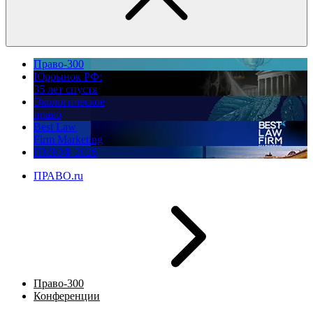
Право-300
Юррынок РФ:
35 лет спустя
Экологическое
право
Best Law
Firm Marketing
ПМЮФ 2026
ПРАВО.ru
Право-300
Конференции