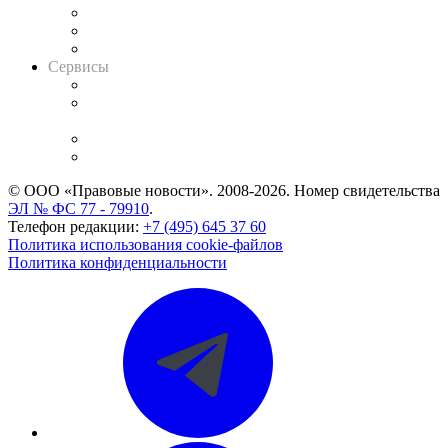
Информация о судах
RSS лента новостей
Вакансии для юристов
Сервисы
Справочно-правовая система
Casebook: мониторинг дел
и компаний
Caselook: поиск и анализ практики
CASE.ONE: управление юридической службой
© ООО «Правовые новости». 2008-2026.
Номер свидетельства
ЭЛ № ФС 77 - 79910
.
Телефон редакции:
+7 (495) 645 37 60
Политика использования cookie-файлов
Политика конфиденциальности