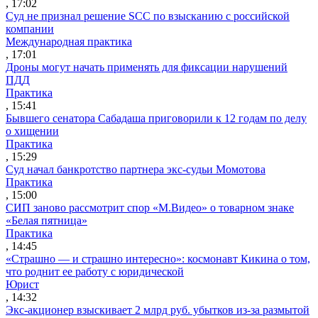
, 17:02
Суд не признал решение SCC по взысканию с российской
компании
Международная практика
, 17:01
Дроны могут начать применять для фиксации нарушений
ПДД
Практика
, 15:41
Бывшего сенатора Сабадаша приговорили к 12 годам по делу
о хищении
Практика
, 15:29
Суд начал банкротство партнера экс-судьи Момотова
Практика
, 15:00
СИП заново рассмотрит спор «М.Видео» о товарном знаке
«Белая пятница»
Практика
, 14:45
«Страшно — и страшно интересно»: космонавт Кикина о том,
что роднит ее работу с юридической
Юрист
, 14:32
Экс-акционер взыскивает 2 млрд руб. убытков из-за размытой