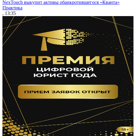
NexTouch выкупит активы обанкротившегося «Кванта»
Практика
, 13:35