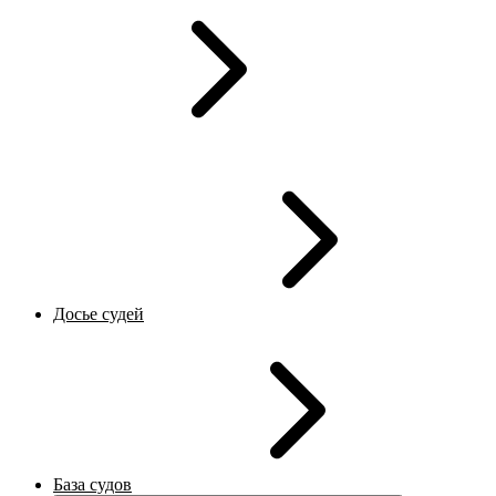
Досье судей
База судов