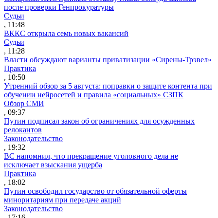
после проверки Генпрокуратуры
Судьи
, 11:48
ВККС открыла семь новых вакансий
Судьи
, 11:28
Власти обсуждают варианты приватизации «Сирены-Трэвел»
Практика
, 10:50
Утренний обзор за 5 августа: поправки о защите контента при
обучении нейросетей и правила «социальных» СЗПК
Обзор СМИ
, 09:37
Путин подписал закон об ограничениях для осужденных
релокантов
Законодательство
, 19:32
ВС напомнил, что прекращение уголовного дела не
исключает взыскания ущерба
Практика
, 18:02
Путин освободил государство от обязательной оферты
миноритариям при передаче акций
Законодательство
, 17:16