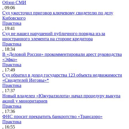
Обзор СМИ
, 09:06
Суд ужесточил приговор ключевому свидетелю по делу
Кибовского
Практика
, 19:41
Суд не нашел нарушений публичного порядка из-за
иностранного элемента на стороне кредитора
Практика
, 18:34
В «Деловой России» прокомментировали арест руководства
«Эфко»
Практика
, 17:49
Суд обратил в доход государства 123 объекта недвижимости
«Свидетелей Иеговы»*
Практика
, 17:37
Новый владелец «Южуралзолота» начал процедуру выкупа
акций у миноритариев
Практика
, 17:36
ФНС просит прекратить банкротство «Трансаэро»
Практика
, 16:55