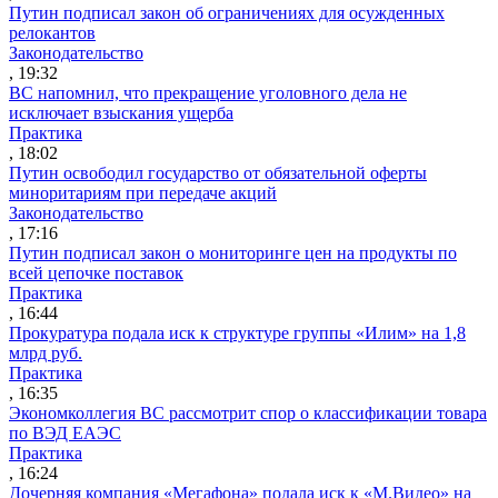
Путин подписал закон об ограничениях для осужденных
релокантов
Законодательство
, 19:32
ВС напомнил, что прекращение уголовного дела не
исключает взыскания ущерба
Практика
, 18:02
Путин освободил государство от обязательной оферты
миноритариям при передаче акций
Законодательство
, 17:16
Путин подписал закон о мониторинге цен на продукты по
всей цепочке поставок
Практика
, 16:44
Прокуратура подала иск к структуре группы «Илим» на 1,8
млрд руб.
Практика
, 16:35
Экономколлегия ВС рассмотрит спор о классификации товара
по ВЭД ЕАЭС
Практика
, 16:24
Дочерняя компания «Мегафона» подала иск к «М.Видео» на