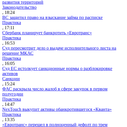
развития территорий
Законодательство
, 18:24
ВС защитил право на взыскание займа по расписке
Практика
, 17:11
Сбербанк планирует банкротить «Евротранс»
Практика
, 16:53
Суд пересмотрит дело о выдаче исполнительного листа на
решение МКАС
Практика
, 16:05
Суд ЕС истолкует санкционные нормы о разблокировке
активов
Санкции
, 15:24
ФАС раскрыла число жалоб в сфере закупок в первом
полугодии
Практика
, 14:47
NexTouch выкупит активы обанкротившегося «Кванта»
Практика
, 13:35
«Евротранс» перешел в полноценный дефолт по трем