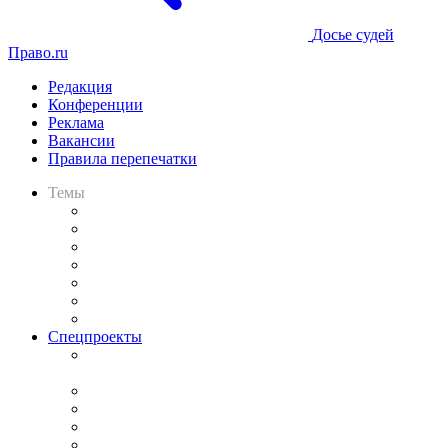
Досье судей
Право.ru
Редакция
Конференции
Реклама
Вакансии
Правила перепечатки
Темы
Практика
Законодательство
Процесс
Исследования
Рынок юридических услуг
Юридическое сообщество
Важнейшие правовые темы в прессе
Спецпроекты
Подкаст «В здравом уме
и твёрдой памяти»
Legal Design
Банкротная панорама
Советы для литигаторов
Сговоры на торгах