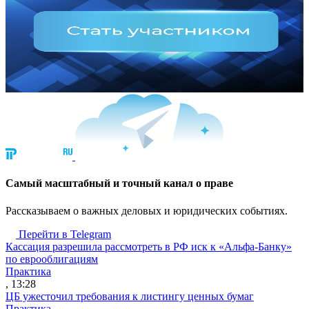
Cамый масштабный и точный канал о праве
Рассказываем о важных деловых и юридических событиях.
Перейти в Telegram
Кассация разрешила рассмотреть в РФ иск к «Альфа-Банку»
по еврооблигациям
Практика
, 13:28
ЦБ ужесточил требования к листингу ценных бумаг
Практика