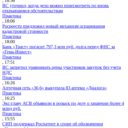
, 18:56
ВС уточнил, когда дело можно пересмотреть по вновь
открывшимся обстоятельствам
Практика
, 18:06
Росреестр предложил новый механизм оспаривания
кадастровой стоимости
Практика
, 18:00
Банк «Траст» погасит 797,3 млн руб. долга перед ФНС за
«Гема-Инвест»
Практика
, 17:51
ВС запретил уравнивать цены участников закупок без учета
НДС
Практика
, 16:26
Аптечная сеть «36,6» выкупила 83 аптеки «Диалога»
Практика
, 16:25
Экс-главу АСВ объявили в розыск по делу о хищении более 4
млрд руб.
Практика
, 15:55
СИП поддержал Роспатент в споре об обозначении