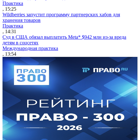
Практика
, 15:25
Wildberries запустит программу партнерских хабов для
хранения товаров
Практика
, 14:31
Суд в США обязал выплатить Meta* $942 млн из-за вреда
детям в соцсетях
Международная практика
, 13:54