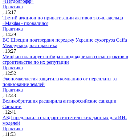
«Нетдолгофф»
Практика
, 15:17
Третий аукцион по приватизации активов экс-владельца
«Макфы» провалился
Практика
, 14:29
ВС Швеции подтвердил передачу Украине сухогруза Caffa
Международная практика
, 13:27
Минфин планирует отбирать подрядчиков госконтрактов в
строительстве по их репутации
Практика
, 12:52
Экономколлегия защитила компанию от переплаты за
пользование землей
Практика
, 12:43
Великобритания расширила антироссийские санкции
Санкции
, 12:41
АБД предложила стандарт синтетических данных для ИИ-
моделей
Практика
, 11:53