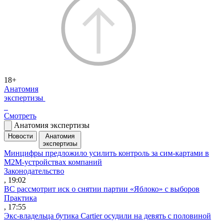
18+
Анатомия
экспертизы
Смотреть
Анатомия экспертизы
Новости
Анатомия
экспертизы
Минцифры предложило усилить контроль за сим-картами в
M2M-устройствах компаний
Законодательство
, 19:02
ВС рассмотрит иск о снятии партии «Яблоко» с выборов
Практика
, 17:55
Экс-владельца бутика Cartier осудили на девять с половиной