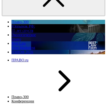
Право-300
Юррынок РФ:
35 лет спустя
Экологическое
право
Best Law
Firm Marketing
ПМЮФ 2026
ПРАВО.ru
Право-300
Конференции