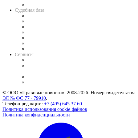
Авто
Судебная база
Картотека арбитражных дел
Решения арбитражных судов
Календарь рассмотрения арбитражных дел
Досье судей
Информация о судах
RSS лента новостей
Вакансии для юристов
Сервисы
Справочно-правовая система
Casebook: мониторинг дел
и компаний
Caselook: поиск и анализ практики
CASE.ONE: управление юридической службой
© ООО «Правовые новости». 2008-2026.
Номер свидетельства
ЭЛ № ФС 77 - 79910
.
Телефон редакции:
+7 (495) 645 37 60
Политика использования cookie-файлов
Политика конфиденциальности