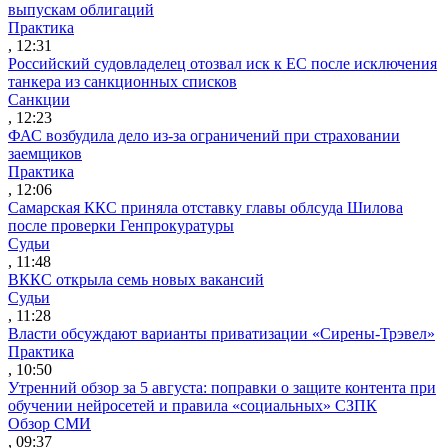
выпускам облигаций
Практика
, 12:31
Российский судовладелец отозвал иск к ЕС после исключения
танкера из санкционных списков
Санкции
, 12:23
ФАС возбудила дело из-за ограничений при страховании
заемщиков
Практика
, 12:06
Самарская ККС приняла отставку главы облсуда Шилова
после проверки Генпрокуратуры
Судьи
, 11:48
ВККС открыла семь новых вакансий
Судьи
, 11:28
Власти обсуждают варианты приватизации «Сирены-Трэвел»
Практика
, 10:50
Утренний обзор за 5 августа: поправки о защите контента при
обучении нейросетей и правила «социальных» СЗПК
Обзор СМИ
, 09:37