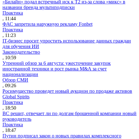
«Билайн» подал встречный иск к Т2 из-за слова «микс» в
названии бренда мультиподписки
Практика
, 11:44
ФАС запретила наружную рекламу Fonbet
Практика
, 11:23
IT-бизнес просит упростить использование данных граждан
для обучения ИИ
Законодательство
, 10:59
Утренний обзор за 6 августа: ужесточение закупок
иностранной техники и рост рынка M&A за счет
национализации
Обзор СМИ
, 09:26
Росимущество проведет новый аукцион по продаже активов
Global Spirits
Практика
, 18:50
ВС решит, отвечает ли по долгам брошенной компании новый
руководитель
Практика
, 18:47
Путин подписал закон о новых правилах комплексного