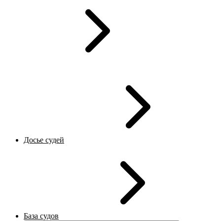
Досье судей
База судов