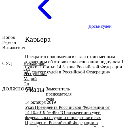
Досье судей
Попов
Карьера
Герман
Витальевич
Прекратил полномочия в связи с письменным
заявлением об отставке на основании подпункта 1
СУД
Верховный
пункта 1 статьи 14 Закона Российской Федерации
суд
«О статусе судей в Российской Федерации»
Республики
Марий
Эл
Указы
ДОЛЖНОСТЬ
Заместитель
председателя
суда
14 октября 2019
Указ Президента Российской Федерации от
14.10.2019 № 496 "О назначении судей
федеральных судов и о представителях
Президента Российской Федерации в