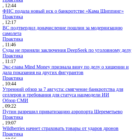
, 12:44
ФНС подала новый иск о банкротстве «Кама Шиппинг»
Практика
, 12:17
ВС подтвердил доначисление пошлин за модернизацию
самолета
Практика
, 11:46
Суды не приняли заключения DeepSeek по уголовному делу
Практика
, 11:17
Экс-глава Mind Money признала вину по делу о хищении и
дала показания на других фигурантов
Практика
, 10:44
Утренний обзор за 7 августа: смягчение банкротства для
селлеров и требования для статуса нацмодели ИИ
Обзор СМИ
, 09:22
Путин разрешил приватизацию аэропорта Шереметьево
Практика
, 19:07
Wildberries начнет страховать товары от ударов дронов
Практика