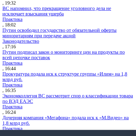
, 19:32
ВС напомнил, что прекращение уголовного дела не
исключает взыскания ущерба
Практика
, 18:02
Путин освободил государство от обязательной оферты
миноритариям при передаче акций
Законодательство
, 17:16
Путин подписал закон о мониторинге цен на продукты по
всей цепочке поставок
Практика
, 16:44
Прокуратура подала иск к структуре группы «Илим» на 1,8
млрд руб.
Практика
, 16:35
Экономколлегия ВС рассмотрит спор о классификации товара
по ВЭД ЕАЭС
Практика
, 16:24
Дочерняя компания «Мегафона» подала иск к «М.Видео» на
1,8 млрд руб.
Практика
, 15:50