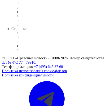
Решения арбитражных судов
Календарь рассмотрения арбитражных дел
Досье судей
Информация о судах
RSS лента новостей
Вакансии для юристов
Сервисы
Справочно-правовая система
Casebook: мониторинг дел
и компаний
Caselook: поиск и анализ практики
CASE.ONE: управление юридической службой
© ООО «Правовые новости». 2008-2026.
Номер свидетельства
ЭЛ № ФС 77 - 79910
.
Телефон редакции:
+7 (495) 645 37 60
Политика использования cookie-файлов
Политика конфиденциальности