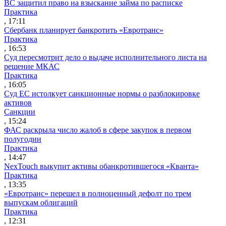
ВС защитил право на взыскание займа по расписке
Практика
, 17:11
Сбербанк планирует банкротить «Евротранс»
Практика
, 16:53
Суд пересмотрит дело о выдаче исполнительного листа на
решение МКАС
Практика
, 16:05
Суд ЕС истолкует санкционные нормы о разблокировке
активов
Санкции
, 15:24
ФАС раскрыла число жалоб в сфере закупок в первом
полугодии
Практика
, 14:47
NexTouch выкупит активы обанкротившегося «Кванта»
Практика
, 13:35
«Евротранс» перешел в полноценный дефолт по трем
выпускам облигаций
Практика
, 12:31