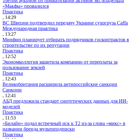
Третий аукцион по приватизации активов экс-владельца
«Макфы» провалился
Практика
, 14:29
ВС Швеции подтвердил передачу Украине сухогруза Caffa
Международная практика
, 13:27
Минфин планирует отбирать подрядчиков госконтрактов в
строительстве по их репутации
Практика
, 12:52
Экономколлегия защитила компанию от переплаты за
пользование землей
Практика
, 12:43
Великобритания расширила антироссийские санкции
Санкции
, 12:41
АБД предложила стандарт синтетических данных для ИИ-
моделей
Практика
, 11:53
«Билайн» подал встречный иск к Т2 из-за слова «микс» в
названии бренда мультиподписки
Практика