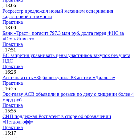
, 18:06
Росреестр предложил новый механизм оспаривания
кадастровой стоимости
Практика
, 18:00
Банк «Траст» погасит 797,3 млн руб. долга перед ФНС за
«Гема-Инвест»
Практика
, 17:51
ВС запретил уравнивать цены участников закупок без учета
НДС
Практика
, 16:26
Аптечная сеть «36,6» выкупила 83 аптеки «Диалога»
Практика
, 16:25
Экс-главу АСВ объявили в розыск по делу о хищении более 4
млрд руб.
Практика
, 15:55
СИП поддержал Роспатент в споре об обозначении
«Нетдолгофф»
Практика
, 15:17