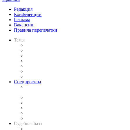
Редакция
Конференции
Реклама
Вакансии
Правила перепечатки
Темы
Практика
Законодательство
Процесс
Исследования
Рынок юридических услуг
Юридическое сообщество
Важнейшие правовые темы в прессе
Спецпроекты
Подкаст «В здравом уме
и твёрдой памяти»
Legal Design
Банкротная панорама
Советы для литигаторов
Сговоры на торгах
Авто
Судебная база
Картотека арбитражных дел