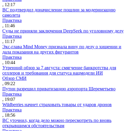
, 12:17
ВС подтвердил доначисление пошлин за модернизацию
самолета
Практика
, 11:46
Суды не приняли заключения DeepSeek по уголовному делу
Практика
, 11:17
Экс-глава Mind Money признала вину по делу о хищении и
дала показания на других фигурантов
Практика
, 10:44
Утренний обзор за 7 августа: смягчение банкротства для
селлеров и требования для статуса нацмодели ИИ
Обзор СМИ
, 09:22
Путин разрешил приватизацию аэропорта Шереметьево
Практика
, 19:07
Wildberries начнет страховать товары от ударов дронов
Практика
, 18:56
ВС уточнил, когда дело можно пересмотреть по вновь
открывшимся обстоятельствам
Практика