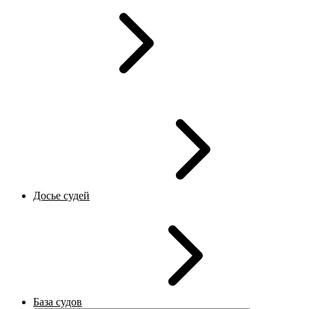
Досье судей
База судов