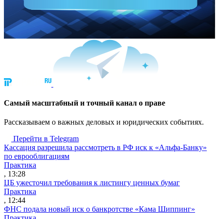
Cамый масштабный и точный канал о праве
Рассказываем о важных деловых и юридических событиях.
Перейти в Telegram
Кассация разрешила рассмотреть в РФ иск к «Альфа-Банку»
по еврооблигациям
Практика
, 13:28
ЦБ ужесточил требования к листингу ценных бумаг
Практика
, 12:44
ФНС подала новый иск о банкротстве «Кама Шиппинг»
Практика