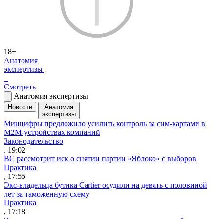
18+
Анатомия
экспертизы
Смотреть
Анатомия экспертизы
Новости
Анатомия
экспертизы
Минцифры предложило усилить контроль за сим-картами в
M2M-устройствах компаний
Законодательство
, 19:02
ВС рассмотрит иск о снятии партии «Яблоко» с выборов
Практика
, 17:55
Экс-владельца бутика Cartier осудили на девять с половиной
лет за таможенную схему
Практика
, 17:18