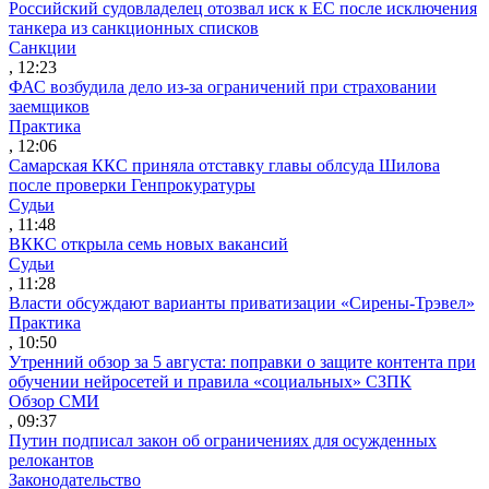
Российский судовладелец отозвал иск к ЕС после исключения
танкера из санкционных списков
Санкции
, 12:23
ФАС возбудила дело из-за ограничений при страховании
заемщиков
Практика
, 12:06
Самарская ККС приняла отставку главы облсуда Шилова
после проверки Генпрокуратуры
Судьи
, 11:48
ВККС открыла семь новых вакансий
Судьи
, 11:28
Власти обсуждают варианты приватизации «Сирены-Трэвел»
Практика
, 10:50
Утренний обзор за 5 августа: поправки о защите контента при
обучении нейросетей и правила «социальных» СЗПК
Обзор СМИ
, 09:37
Путин подписал закон об ограничениях для осужденных
релокантов
Законодательство