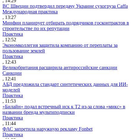
, 14:29
ВС Швеции подтвердил передачу Украине сухогруза Caffa
Международная практика
, 13:27
Минфин планирует отбирать подрядчиков госконтрактов в
строительстве по их репутации
Практика
, 12:52
Экономколлегия защитила компанию от переплаты за
пользование землей
Практика
, 12:43
Великобритания расширила антироссийские санкции
Санкции
, 12:41
АБД предложила стандарт синтетических данных для ИИ-
моделей
Практика
, 11:53
«Билайн» подал встречный иск к Т2 из-за слова «микс» в
названии бренда мультиподписки
Практика
, 11:44
ФАС запретила наружную рекламу Fonbet
Практика