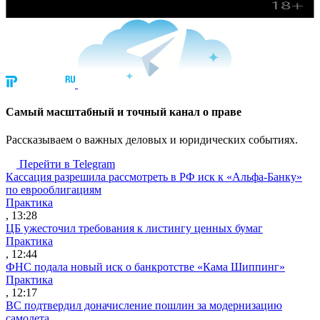
Cамый масштабный и точный канал о праве
Рассказываем о важных деловых и юридических событиях.
Перейти в Telegram
Кассация разрешила рассмотреть в РФ иск к «Альфа-Банку»
по еврооблигациям
Практика
, 13:28
ЦБ ужесточил требования к листингу ценных бумаг
Практика
, 12:44
ФНС подала новый иск о банкротстве «Кама Шиппинг»
Практика
, 12:17
ВС подтвердил доначисление пошлин за модернизацию
самолета