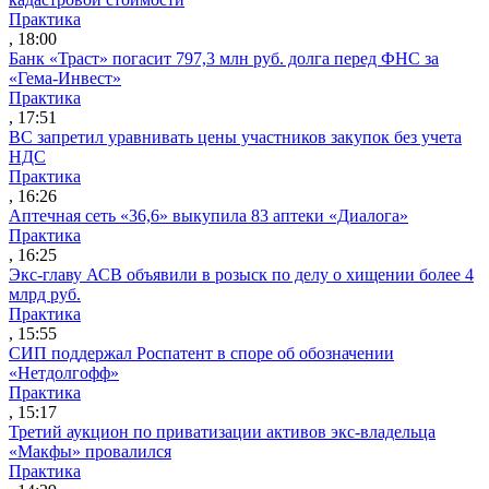
Практика
, 18:00
Банк «Траст» погасит 797,3 млн руб. долга перед ФНС за
«Гема-Инвест»
Практика
, 17:51
ВС запретил уравнивать цены участников закупок без учета
НДС
Практика
, 16:26
Аптечная сеть «36,6» выкупила 83 аптеки «Диалога»
Практика
, 16:25
Экс-главу АСВ объявили в розыск по делу о хищении более 4
млрд руб.
Практика
, 15:55
СИП поддержал Роспатент в споре об обозначении
«Нетдолгофф»
Практика
, 15:17
Третий аукцион по приватизации активов экс-владельца
«Макфы» провалился
Практика