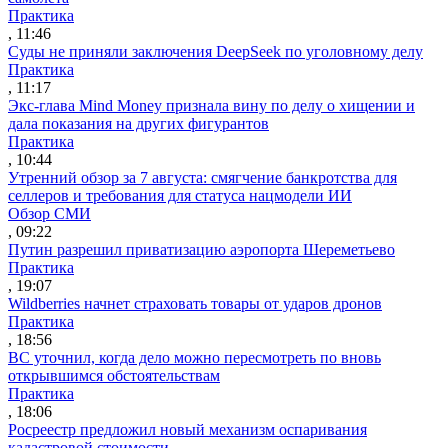
Практика
, 11:46
Суды не приняли заключения DeepSeek по уголовному делу
Практика
, 11:17
Экс-глава Mind Money признала вину по делу о хищении и
дала показания на других фигурантов
Практика
, 10:44
Утренний обзор за 7 августа: смягчение банкротства для
селлеров и требования для статуса нацмодели ИИ
Обзор СМИ
, 09:22
Путин разрешил приватизацию аэропорта Шереметьево
Практика
, 19:07
Wildberries начнет страховать товары от ударов дронов
Практика
, 18:56
ВС уточнил, когда дело можно пересмотреть по вновь
открывшимся обстоятельствам
Практика
, 18:06
Росреестр предложил новый механизм оспаривания
кадастровой стоимости