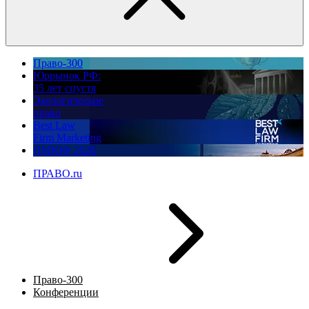
Право-300
Юррынок РФ:
35 лет спустя
Экологическое
право
Best Law
Firm Marketing
ПМЮФ 2026
ПРАВО.ru
Право-300
Конференции