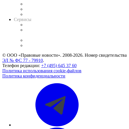
Информация о судах
RSS лента новостей
Вакансии для юристов
Сервисы
Справочно-правовая система
Casebook: мониторинг дел
и компаний
Caselook: поиск и анализ практики
CASE.ONE: управление юридической службой
© ООО «Правовые новости». 2008-2026.
Номер свидетельства
ЭЛ № ФС 77 - 79910
.
Телефон редакции:
+7 (495) 645 37 60
Политика использования cookie-файлов
Политика конфиденциальности