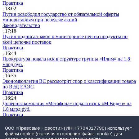
Практика
, 18:02
Путин освободил государство от обязательной оферты
миноритариям при передаче акций
Законодательство
, 17:16
Путин подписал закон о мониторинге цен на продукты по
всей цепочке поставок
Практика
, 16:44
Прокуратура подала иск к структуре группы «Илим» на 1,8
млрд руб.
Практика
, 16:35
Экономколлегия ВС рассмотрит спор о классификации товара
по ВЭД ЕАЭС
Практика
, 16:24
Дочерняя компания «Мегафона» подала иск к «М.Видео» на
1,8 млрд руб.
Практика
, 15:50
СИП проверит отмену патента на систему управления
ООО «Правовые Новости» (ИНН 7704317790) использует
устройствами после возражений «Яндекса»
файлы cookie (включая сторонние файлы cookie) для
Практика