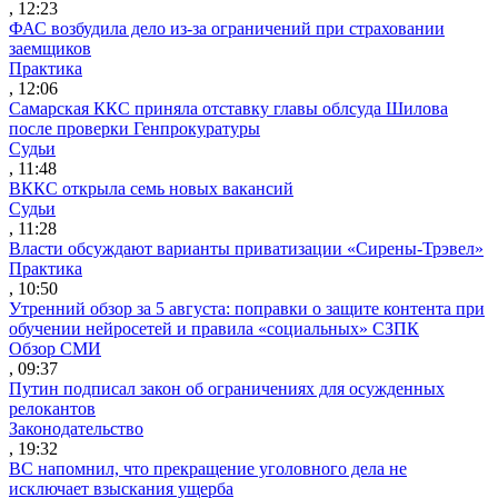
, 12:23
ФАС возбудила дело из-за ограничений при страховании
заемщиков
Практика
, 12:06
Самарская ККС приняла отставку главы облсуда Шилова
после проверки Генпрокуратуры
Судьи
, 11:48
ВККС открыла семь новых вакансий
Судьи
, 11:28
Власти обсуждают варианты приватизации «Сирены-Трэвел»
Практика
, 10:50
Утренний обзор за 5 августа: поправки о защите контента при
обучении нейросетей и правила «социальных» СЗПК
Обзор СМИ
, 09:37
Путин подписал закон об ограничениях для осужденных
релокантов
Законодательство
, 19:32
ВС напомнил, что прекращение уголовного дела не
исключает взыскания ущерба