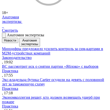
18+
Анатомия
экспертизы
Смотреть
Анатомия экспертизы
Новости
Анатомия
экспертизы
Минцифры предложило усилить контроль за сим-картами в
M2M-устройствах компаний
Законодательство
, 19:02
ВС рассмотрит иск о снятии партии «Яблоко» с выборов
Практика
, 17:55
Экс-владельца бутика Cartier осудили на девять с половиной
лет за таможенную схему
Практика
, 17:18
Экономколлегия решит, кто должен возмещать ущерб при
пожаре
Практика