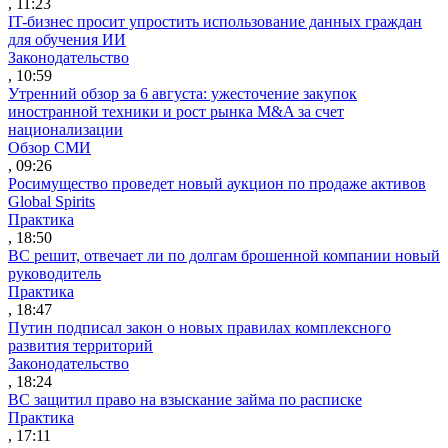
, 11:23
IT-бизнес просит упростить использование данных граждан
для обучения ИИ
Законодательство
, 10:59
Утренний обзор за 6 августа: ужесточение закупок
иностранной техники и рост рынка M&A за счет
национализации
Обзор СМИ
, 09:26
Росимущество проведет новый аукцион по продаже активов
Global Spirits
Практика
, 18:50
ВС решит, отвечает ли по долгам брошенной компании новый
руководитель
Практика
, 18:47
Путин подписал закон о новых правилах комплексного
развития территорий
Законодательство
, 18:24
ВС защитил право на взыскание займа по расписке
Практика
, 17:11