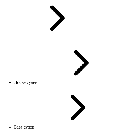
Досье судей
База судов