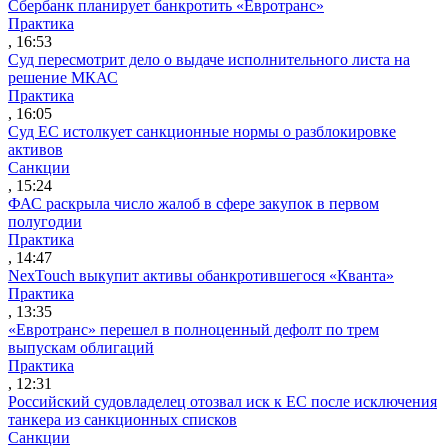
Сбербанк планирует банкротить «Евротранс»
Практика
, 16:53
Суд пересмотрит дело о выдаче исполнительного листа на
решение МКАС
Практика
, 16:05
Суд ЕС истолкует санкционные нормы о разблокировке
активов
Санкции
, 15:24
ФАС раскрыла число жалоб в сфере закупок в первом
полугодии
Практика
, 14:47
NexTouch выкупит активы обанкротившегося «Кванта»
Практика
, 13:35
«Евротранс» перешел в полноценный дефолт по трем
выпускам облигаций
Практика
, 12:31
Российский судовладелец отозвал иск к ЕС после исключения
танкера из санкционных списков
Санкции