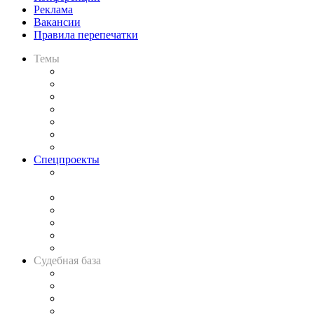
Реклама
Вакансии
Правила перепечатки
Темы
Практика
Законодательство
Процесс
Исследования
Рынок юридических услуг
Юридическое сообщество
Важнейшие правовые темы в прессе
Спецпроекты
Подкаст «В здравом уме
и твёрдой памяти»
Legal Design
Банкротная панорама
Советы для литигаторов
Сговоры на торгах
Авто
Судебная база
Картотека арбитражных дел
Решения арбитражных судов
Календарь рассмотрения арбитражных дел
Досье судей