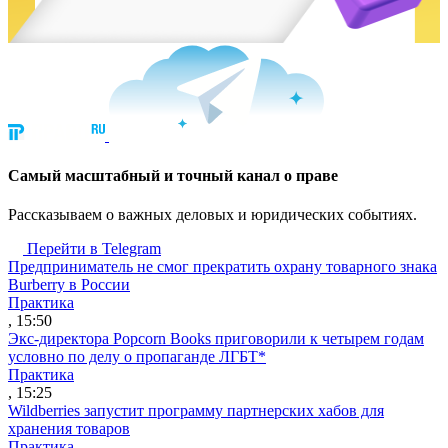
Cамый масштабный и точный канал о праве
Рассказываем о важных деловых и юридических событиях.
Перейти в Telegram
Предприниматель не смог прекратить охрану товарного знака
Burberry в России
Практика
, 15:50
Экс-директора Popcorn Books приговорили к четырем годам
условно по делу о пропаганде ЛГБТ*
Практика
, 15:25
Wildberries запустит программу партнерских хабов для
хранения товаров
Практика