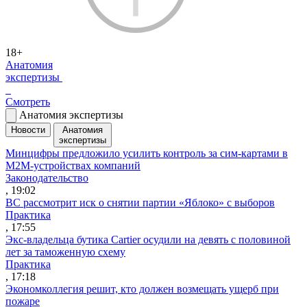
18+
Анатомия
экспертизы
Смотреть
Анатомия экспертизы
Новости
Анатомия
экспертизы
Минцифры предложило усилить контроль за сим-картами в
M2M-устройствах компаний
Законодательство
, 19:02
ВС рассмотрит иск о снятии партии «Яблоко» с выборов
Практика
, 17:55
Экс-владельца бутика Cartier осудили на девять с половиной
лет за таможенную схему
Практика
, 17:18
Экономколлегия решит, кто должен возмещать ущерб при
пожаре