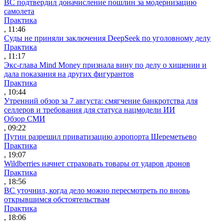
ВС подтвердил доначисление пошлин за модернизацию
самолета
Практика
, 11:46
Суды не приняли заключения DeepSeek по уголовному делу
Практика
, 11:17
Экс-глава Mind Money признала вину по делу о хищении и
дала показания на других фигурантов
Практика
, 10:44
Утренний обзор за 7 августа: смягчение банкротства для
селлеров и требования для статуса нацмодели ИИ
Обзор СМИ
, 09:22
Путин разрешил приватизацию аэропорта Шереметьево
Практика
, 19:07
Wildberries начнет страховать товары от ударов дронов
Практика
, 18:56
ВС уточнил, когда дело можно пересмотреть по вновь
открывшимся обстоятельствам
Практика
, 18:06