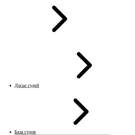
Досье судей
База судов