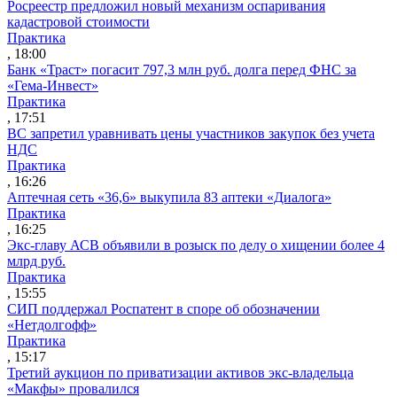
Росреестр предложил новый механизм оспаривания
кадастровой стоимости
Практика
, 18:00
Банк «Траст» погасит 797,3 млн руб. долга перед ФНС за
«Гема-Инвест»
Практика
, 17:51
ВС запретил уравнивать цены участников закупок без учета
НДС
Практика
, 16:26
Аптечная сеть «36,6» выкупила 83 аптеки «Диалога»
Практика
, 16:25
Экс-главу АСВ объявили в розыск по делу о хищении более 4
млрд руб.
Практика
, 15:55
СИП поддержал Роспатент в споре об обозначении
«Нетдолгофф»
Практика
, 15:17
Третий аукцион по приватизации активов экс-владельца
«Макфы» провалился