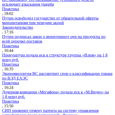
исключает взыскания ущерба
Практика
, 18:02
Путин освободил государство от обязательной оферты
миноритариям при передаче акций
Законодательство
, 17:16
Путин подписал закон о мониторинге цен на продукты по
всей цепочке поставок
Практика
, 16:44
Прокуратура подала иск к структуре группы «Илим» на 1,8
млрд руб.
Практика
, 16:35
Экономколлегия ВС рассмотрит спор о классификации товара
по ВЭД ЕАЭС
Практика
, 16:24
Дочерняя компания «Мегафона» подала иск к «М.Видео» на
1,8 млрд руб.
Практика
, 15:50
СИП проверит отмену патента на систему управления