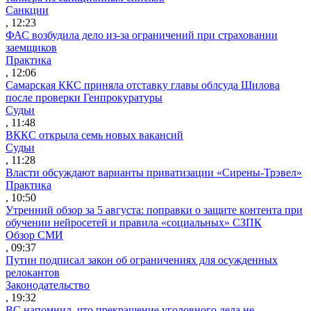
Санкции
, 12:23
ФАС возбудила дело из-за ограничений при страховании
заемщиков
Практика
, 12:06
Самарская ККС приняла отставку главы облсуда Шилова
после проверки Генпрокуратуры
Судьи
, 11:48
ВККС открыла семь новых вакансий
Судьи
, 11:28
Власти обсуждают варианты приватизации «Сирены-Трэвел»
Практика
, 10:50
Утренний обзор за 5 августа: поправки о защите контента при
обучении нейросетей и правила «социальных» СЗПК
Обзор СМИ
, 09:37
Путин подписал закон об ограничениях для осужденных
релокантов
Законодательство
, 19:32
ВС напомнил, что прекращение уголовного дела не