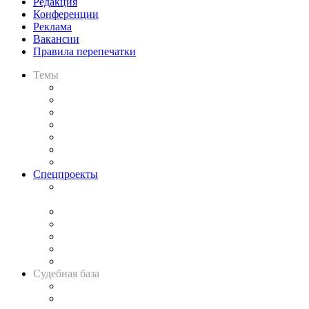
Редакция
Конференции
Реклама
Вакансии
Правила перепечатки
Темы
Практика
Законодательство
Процесс
Исследования
Рынок юридических услуг
Юридическое сообщество
Важнейшие правовые темы в прессе
Спецпроекты
Подкаст «В здравом уме
и твёрдой памяти»
Legal Design
Банкротная панорама
Советы для литигаторов
Сговоры на торгах
Авто
Судебная база
Картотека арбитражных дел
Решения арбитражных судов