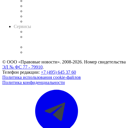
Календарь рассмотрения арбитражных дел
Досье судей
Информация о судах
RSS лента новостей
Вакансии для юристов
Сервисы
Справочно-правовая система
Casebook: мониторинг дел
и компаний
Caselook: поиск и анализ практики
CASE.ONE: управление юридической службой
© ООО «Правовые новости». 2008-2026.
Номер свидетельства
ЭЛ № ФС 77 - 79910
.
Телефон редакции:
+7 (495) 645 37 60
Политика использования cookie-файлов
Политика конфиденциальности