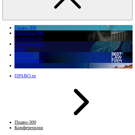
Право-300
Юррынок РФ:
35 лет спустя
Экологическое
право
Best Law
Firm Marketing
ПМЮФ 2026
ПРАВО.ru
Право-300
Конференции