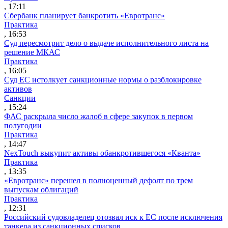
, 17:11
Сбербанк планирует банкротить «Евротранс»
Практика
, 16:53
Суд пересмотрит дело о выдаче исполнительного листа на
решение МКАС
Практика
, 16:05
Суд ЕС истолкует санкционные нормы о разблокировке
активов
Санкции
, 15:24
ФАС раскрыла число жалоб в сфере закупок в первом
полугодии
Практика
, 14:47
NexTouch выкупит активы обанкротившегося «Кванта»
Практика
, 13:35
«Евротранс» перешел в полноценный дефолт по трем
выпускам облигаций
Практика
, 12:31
Российский судовладелец отозвал иск к ЕС после исключения
танкера из санкционных списков