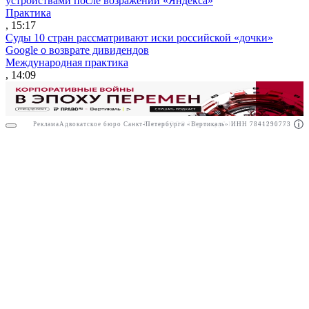
устройствами после возражений «Яндекса»
Практика
, 15:17
Суды 10 стран рассматривают иски российской «дочки»
Google о возврате дивидендов
Международная практика
, 14:09
Реклама
Адвокатское бюро Санкт-Петербурга «Вертикаль» ИНН 7841290773
Реклама
ООО "Право.ру" ИНН: 7704835288