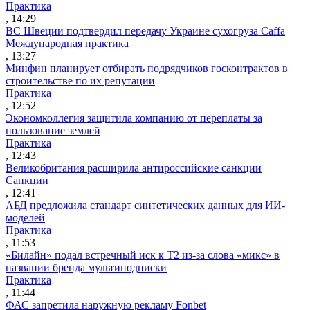
Практика
, 14:29
ВС Швеции подтвердил передачу Украине сухогруза Caffa
Международная практика
, 13:27
Минфин планирует отбирать подрядчиков госконтрактов в
строительстве по их репутации
Практика
, 12:52
Экономколлегия защитила компанию от переплаты за
пользование землей
Практика
, 12:43
Великобритания расширила антироссийские санкции
Санкции
, 12:41
АБД предложила стандарт синтетических данных для ИИ-
моделей
Практика
, 11:53
«Билайн» подал встречный иск к Т2 из-за слова «микс» в
названии бренда мультиподписки
Практика
, 11:44
ФАС запретила наружную рекламу Fonbet