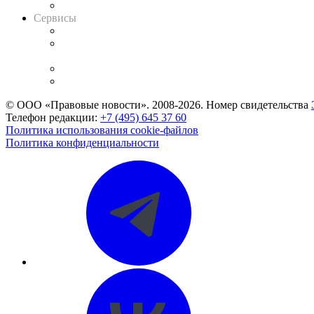
Вакансии для юристов
Сервисы
Справочно-правовая система
Casebook: мониторинг дел
и компаний
Caselook: поиск и анализ практики
CASE.ONE: управление юридической службой
© ООО «Правовые новости». 2008-2026.
Номер свидетельства
Телефон редакции:
+7 (495) 645 37 60
Политика использования cookie-файлов
Политика конфиденциальности