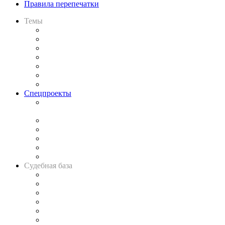
Правила перепечатки
Темы
Практика
Законодательство
Процесс
Исследования
Рынок юридических услуг
Юридическое сообщество
Важнейшие правовые темы в прессе
Спецпроекты
Подкаст «В здравом уме
и твёрдой памяти»
Legal Design
Банкротная панорама
Советы для литигаторов
Сговоры на торгах
Авто
Судебная база
Картотека арбитражных дел
Решения арбитражных судов
Календарь рассмотрения арбитражных дел
Досье судей
Информация о судах
RSS лента новостей