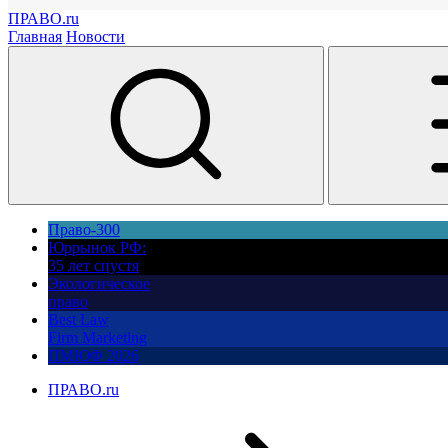
ПРАВО.ru
Главная
Новости
Право-300
Юррынок РФ:
35 лет спустя
Экологическое
право
Best Law
Firm Marketing
ПМЮФ 2026
ПРАВО.ru