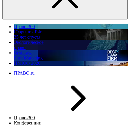
Право-300
Юррынок РФ:
35 лет спустя
Экологическое
право
Best Law
Firm Marketing
ПМЮФ 2026
ПРАВО.ru
Право-300
Конференции