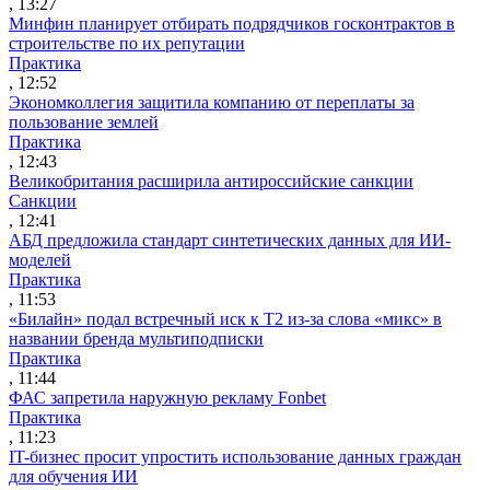
, 13:27
Минфин планирует отбирать подрядчиков госконтрактов в
строительстве по их репутации
Практика
, 12:52
Экономколлегия защитила компанию от переплаты за
пользование землей
Практика
, 12:43
Великобритания расширила антироссийские санкции
Санкции
, 12:41
АБД предложила стандарт синтетических данных для ИИ-
моделей
Практика
, 11:53
«Билайн» подал встречный иск к Т2 из-за слова «микс» в
названии бренда мультиподписки
Практика
, 11:44
ФАС запретила наружную рекламу Fonbet
Практика
, 11:23
IT-бизнес просит упростить использование данных граждан
для обучения ИИ