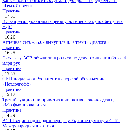
Банк «Траст» погасит 797,3 млн руб. долга перед ФНС за
«Гема-Инвест»
Практика
, 17:51
ВС запретил уравнивать цены участников закупок без учета
НДС
Практика
, 16:26
Аптечная сеть «36,6» выкупила 83 аптеки «Диалога»
Практика
, 16:25
Экс-главу АСВ объявили в розыск по делу о хищении более 4
млрд руб.
Практика
, 15:55
СИП поддержал Роспатент в споре об обозначении
«Нетдолгофф»
Практика
, 15:17
Третий аукцион по приватизации активов экс-владельца
«Макфы» провалился
Практика
, 14:29
ВС Швеции подтвердил передачу Украине сухогруза Caffa
Международная практика