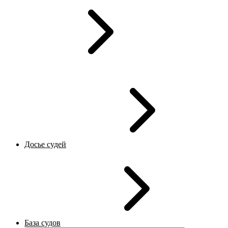
Досье судей
База судов