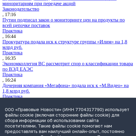
миноритариям при передаче акций
Законодательство
, 17:16
Путин подписал закон о мониторинге цен на продукты по
всей цепочке поставок
Практика
, 16:44
Прокуратура подала иск к структуре группы «Илим» на 1,8
млрд руб.
Практика
, 16:35
Экономколлегия ВС рассмотрит спор о классификации товара
по ВЭД ЕАЭС
Практика
, 16:24
Дочерняя компания «Мегафона» подала иск к «М.Видео» на
1,8 млрд руб.
Практика
, 15:50
СИП проверит отмену патента на систему управления
ООО «Правовые Новости» (ИНН 7704317790) использует
устройствами после возражений «Яндекса»
файлы cookie (включая сторонние файлы cookie) для
Практика
сбора информации об использовании сайта
, 15:17
посетителями. Такие файлы cookie помогают нам
Суды 10 стран рассматривают иски российской «дочки»
предоставлять вам наилучший онлайн-опыт, постоянно
Google о возврате дивидендов