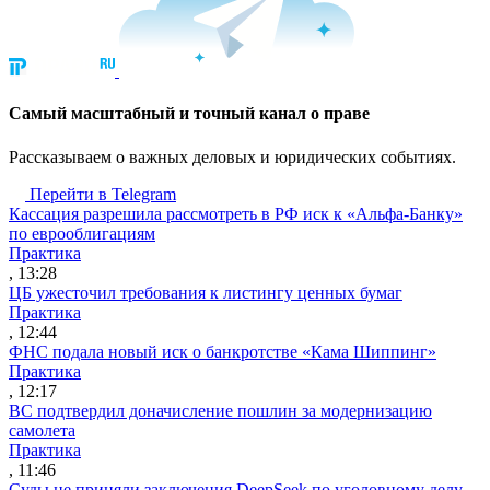
Cамый масштабный и точный канал о праве
Рассказываем о важных деловых и юридических событиях.
Перейти в Telegram
Кассация разрешила рассмотреть в РФ иск к «Альфа-Банку»
по еврооблигациям
Практика
, 13:28
ЦБ ужесточил требования к листингу ценных бумаг
Практика
, 12:44
ФНС подала новый иск о банкротстве «Кама Шиппинг»
Практика
, 12:17
ВС подтвердил доначисление пошлин за модернизацию
самолета
Практика
, 11:46
Суды не приняли заключения DeepSeek по уголовному делу