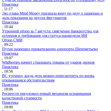
Практика
, 11:17
Экс-глава Mind Money признала вину по делу о хищении и
дала показания на других фигурантов
Практика
, 10:44
Утренний обзор за 7 августа: смягчение банкротства для
селлеров и требования для статуса нацмодели ИИ
Обзор СМИ
, 09:22
Путин разрешил приватизацию аэропорта Шереметьево
Практика
, 19:07
Wildberries начнет страховать товары от ударов дронов
Практика
, 18:56
ВС уточнил, когда дело можно пересмотреть по вновь
открывшимся обстоятельствам
Практика
, 18:06
Росреестр предложил новый механизм оспаривания
кадастровой стоимости
Практика
, 18:00