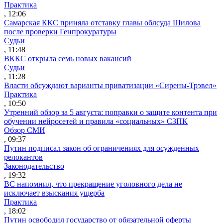
Практика
, 12:06
Самарская ККС приняла отставку главы облсуда Шилова
после проверки Генпрокуратуры
Судьи
, 11:48
ВККС открыла семь новых вакансий
Судьи
, 11:28
Власти обсуждают варианты приватизации «Сирены-Трэвел»
Практика
, 10:50
Утренний обзор за 5 августа: поправки о защите контента при
обучении нейросетей и правила «социальных» СЗПК
Обзор СМИ
, 09:37
Путин подписал закон об ограничениях для осужденных
релокантов
Законодательство
, 19:32
ВС напомнил, что прекращение уголовного дела не
исключает взыскания ущерба
Практика
, 18:02
Путин освободил государство от обязательной оферты