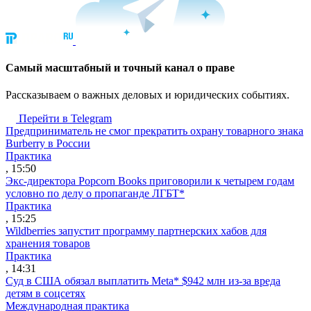
Cамый масштабный и точный канал о праве
Рассказываем о важных деловых и юридических событиях.
Перейти в Telegram
Предприниматель не смог прекратить охрану товарного знака
Burberry в России
Практика
, 15:50
Экс-директора Popcorn Books приговорили к четырем годам
условно по делу о пропаганде ЛГБТ*
Практика
, 15:25
Wildberries запустит программу партнерских хабов для
хранения товаров
Практика
, 14:31
Суд в США обязал выплатить Meta* $942 млн из-за вреда
детям в соцсетях
Международная практика