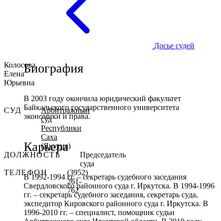
Досье судей
Колосова
Биография
Елена
Юрьевна
В 2003 году окончила юридический факультет
Байкальского государственного университета
СУД
Арбитражный
экономики и права.
суд
Республики
Саха
Карьера
(Якутия)
ДОЛЖНОСТЬ
Председатель
суда
ТЕЛЕФОН
(3952)
В 1992-1994 гг. – секретарь судебного заседания
261-
Свердловского районного суда г. Иркутска. В 1994-1996
762
гг. – секретарь судебного заседания, секретарь суда,
экспедитор Кировского районного суда г. Иркутска. В
1996-2010 гг. – специалист, помощник судьи