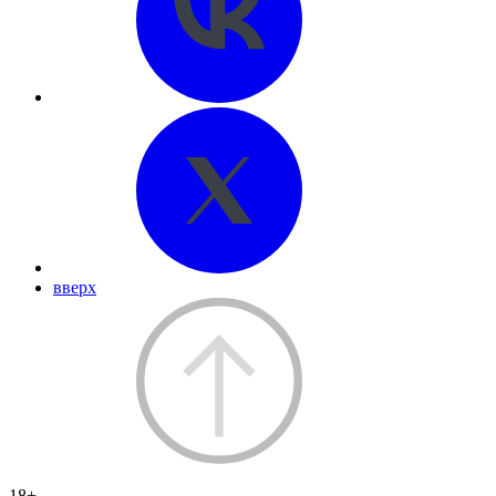
вверх
18+