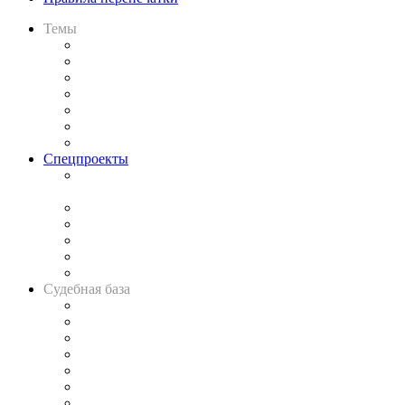
Темы
Практика
Законодательство
Процесс
Исследования
Рынок юридических услуг
Юридическое сообщество
Важнейшие правовые темы в прессе
Спецпроекты
Подкаст «В здравом уме
и твёрдой памяти»
Legal Design
Банкротная панорама
Советы для литигаторов
Сговоры на торгах
Авто
Судебная база
Картотека арбитражных дел
Решения арбитражных судов
Календарь рассмотрения арбитражных дел
Досье судей
Информация о судах
RSS лента новостей
Вакансии для юристов