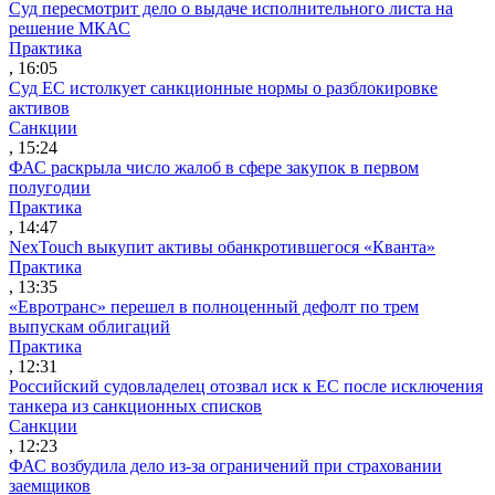
Суд пересмотрит дело о выдаче исполнительного листа на
решение МКАС
Практика
, 16:05
Суд ЕС истолкует санкционные нормы о разблокировке
активов
Санкции
, 15:24
ФАС раскрыла число жалоб в сфере закупок в первом
полугодии
Практика
, 14:47
NexTouch выкупит активы обанкротившегося «Кванта»
Практика
, 13:35
«Евротранс» перешел в полноценный дефолт по трем
выпускам облигаций
Практика
, 12:31
Российский судовладелец отозвал иск к ЕС после исключения
танкера из санкционных списков
Санкции
, 12:23
ФАС возбудила дело из-за ограничений при страховании
заемщиков