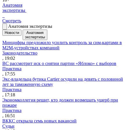
Анатомия
экспертизы
Смотреть
Анатомия экспертизы
Новости
Анатомия
экспертизы
Минцифры предложило усилить контроль за сим-картами в
M2M-устройствах компаний
Законодательство
, 19:02
ВС рассмотрит иск о снятии партии «Яблоко» с выборов
Практика
, 17:55
Экс-владельца бутика Cartier осудили на девять с половиной
лет за таможенную схему
Практика
, 17:18
Экономколлегия решит, кто должен возмещать ущерб при
пожаре
Практика
, 16:51
ВККС открыла семь новых вакансий
Судьи