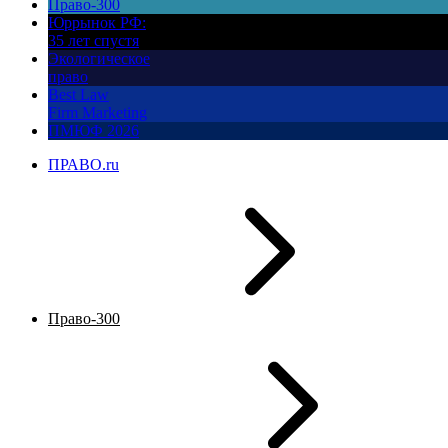
Право-300
Юррынок РФ:
35 лет спустя
Экологическое
право
Best Law
Firm Marketing
ПМЮФ 2026
ПРАВО.ru
Право-300