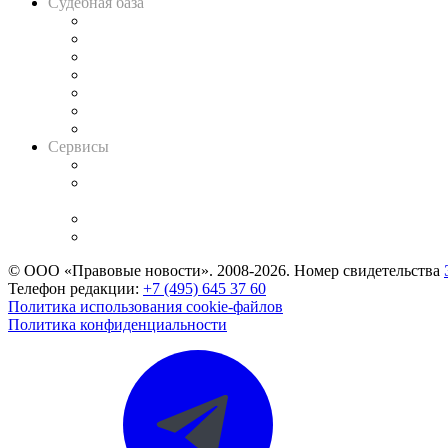
Судебная база
Картотека арбитражных дел
Решения арбитражных судов
Календарь рассмотрения арбитражных дел
Досье судей
Информация о судах
RSS лента новостей
Вакансии для юристов
Сервисы
Справочно-правовая система
Casebook: мониторинг дел
и компаний
Caselook: поиск и анализ практики
CASE.ONE: управление юридической службой
© ООО «Правовые новости». 2008-2026.
Номер свидетельства
Телефон редакции:
+7 (495) 645 37 60
Политика использования cookie-файлов
Политика конфиденциальности