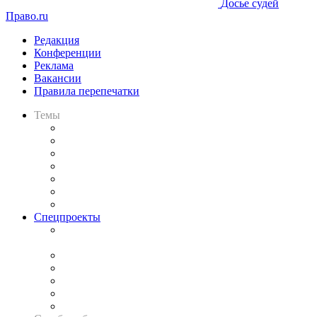
Досье судей
Право.ru
Редакция
Конференции
Реклама
Вакансии
Правила перепечатки
Темы
Практика
Законодательство
Процесс
Исследования
Рынок юридических услуг
Юридическое сообщество
Важнейшие правовые темы в прессе
Спецпроекты
Подкаст «В здравом уме
и твёрдой памяти»
Legal Design
Банкротная панорама
Советы для литигаторов
Сговоры на торгах
Авто