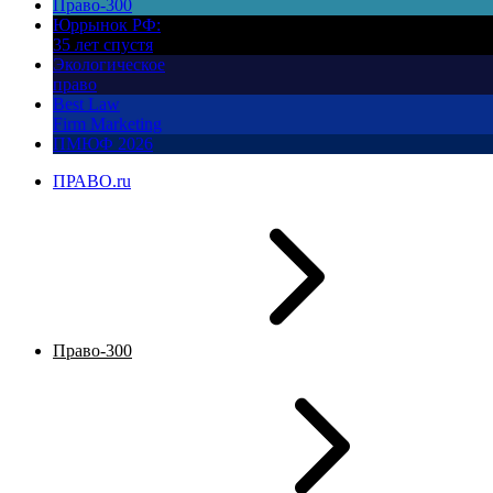
Право-300
Юррынок РФ:
35 лет спустя
Экологическое
право
Best Law
Firm Marketing
ПМЮФ 2026
ПРАВО.ru
Право-300