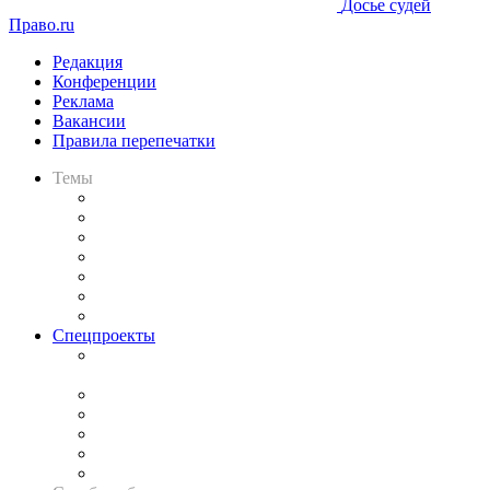
Досье судей
Право.ru
Редакция
Конференции
Реклама
Вакансии
Правила перепечатки
Темы
Практика
Законодательство
Процесс
Исследования
Рынок юридических услуг
Юридическое сообщество
Важнейшие правовые темы в прессе
Спецпроекты
Подкаст «В здравом уме
и твёрдой памяти»
Legal Design
Банкротная панорама
Советы для литигаторов
Сговоры на торгах
Авто