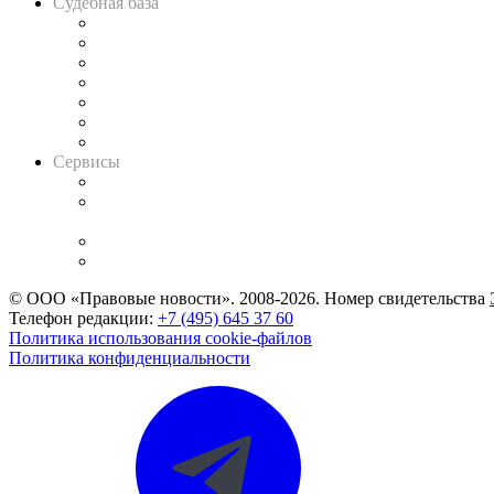
Судебная база
Картотека арбитражных дел
Решения арбитражных судов
Календарь рассмотрения арбитражных дел
Досье судей
Информация о судах
RSS лента новостей
Вакансии для юристов
Сервисы
Справочно-правовая система
Casebook: мониторинг дел
и компаний
Caselook: поиск и анализ практики
CASE.ONE: управление юридической службой
© ООО «Правовые новости». 2008-2026.
Номер свидетельства
Телефон редакции:
+7 (495) 645 37 60
Политика использования cookie-файлов
Политика конфиденциальности