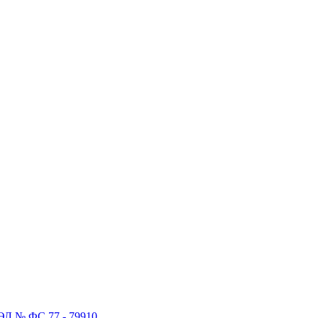
ЭЛ № ФС 77 - 79910
.