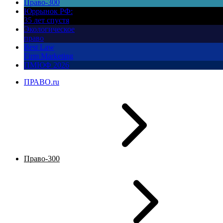
Право-300
Юррынок РФ:
35 лет спустя
Экологическое
право
Best Law
Firm Marketing
ПМЮФ 2026
ПРАВО.ru
Право-300