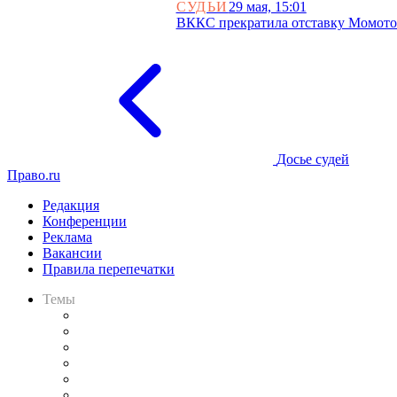
СУДЬИ
29 мая, 15:01
ВККС прекратила отставку Момотов
Досье судей
Право.ru
Редакция
Конференции
Реклама
Вакансии
Правила перепечатки
Темы
Практика
Законодательство
Процесс
Исследования
Рынок юридических услуг
Юридическое сообщество