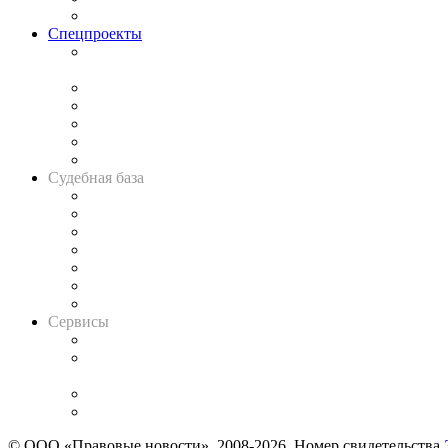
Важнейшие правовые темы в прессе
Спецпроекты
Подкаст «В здравом уме
и твёрдой памяти»
Legal Design
Банкротная панорама
Советы для литигаторов
Сговоры на торгах
Авто
Судебная база
Картотека арбитражных дел
Решения арбитражных судов
Календарь рассмотрения арбитражных дел
Досье судей
Информация о судах
RSS лента новостей
Вакансии для юристов
Сервисы
Справочно-правовая система
Casebook: мониторинг дел
и компаний
Caselook: поиск и анализ практики
CASE.ONE: управление юридической службой
© ООО «Правовые новости». 2008-2026.
Номер свидетельства