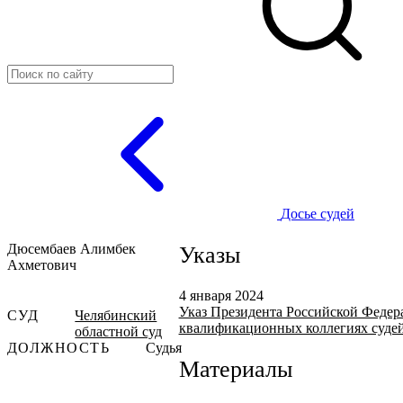
Досье судей
Дюсембаев Алимбек
Указы
Ахметович
4 января 2024
Указ Президента Российской Федера
СУД
Челябинский
квалификационных коллегиях судей
областной суд
ДОЛЖНОСТЬ
Судья
Материалы