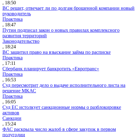
, 18:50
ВС решит, отвечает ли по долгам брошенной компании новый
руководитель
Практика
, 18:47
Путин подписал закон о новых правилах комплексного
развития территорий
Законодательство
, 18:24
ВС защитил право на взыскание займа по расписке
Практика
, 17:11
Сбербанк планирует банкротить «Евротранс»
Практика
, 16:53
Суд пересмотрит дело о выдаче исполнительного листа на
решение МКАС
Практика
, 16:05
Суд ЕС истолкует санкционные нормы о разблокировке
активов
Санкции
, 15:24
ФАС раскрыла число жалоб в сфере закупок в первом
полугодии