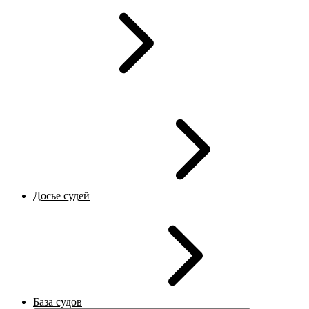
Досье судей
База судов