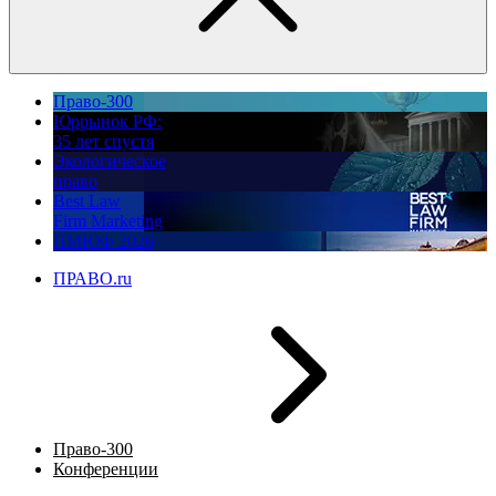
Право-300
Юррынок РФ:
35 лет спустя
Экологическое
право
Best Law
Firm Marketing
ПМЮФ 2026
ПРАВО.ru
Право-300
Конференции