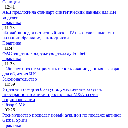
Санкции
, 12:41
АБД предложила стандарт синтетических данных для ИИ-
моделей
Практика
, 11:53
«Билайн» подал встречный иск к Т2 из-за слова «микс» в
названии бренда мультиподписки
Практика
, 11:44
ФАС запретила наружную рекламу Fonbet
Практика
, 11:23
IT-бизнес просит упростить использование данных граждан
для обучения ИИ
Законодательство
, 10:59
Утренний обзор за 6 августа: ужесточение закупок
иностранной техники и рост рынка M&A за счет
национализации
Обзор СМИ
, 09:26
Росимущество проведет новый аукцион по продаже активов
Global Spirits
Практика