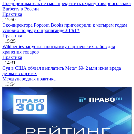
Предприниматель не смог прекратить охрану товарного знака
Burberry в России
Практика
, 15:50
Экс-директора Popcorn Books приговорили к четырем годам
условно по делу о пропаганде ЛГБТ*
Практика
, 15:25
Wildberries запустит программу партнерских хабов для
хранения товаров
Практика
, 14:31
Суд в США обязал выплатить Meta* $942 млн из-за вреда
детям в соцсетях
Международная практика
, 13:54