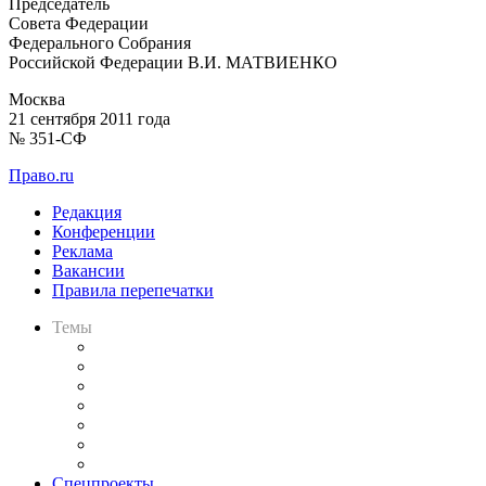
Председатель
Совета Федерации
Федерального Собрания
Российской Федерации В.И. МАТВИЕНКО
Москва
21 сентября 2011 года
№ 351-СФ
Право.ru
Редакция
Конференции
Реклама
Вакансии
Правила перепечатки
Темы
Практика
Законодательство
Процесс
Исследования
Рынок юридических услуг
Юридическое сообщество
Важнейшие правовые темы в прессе
Спецпроекты