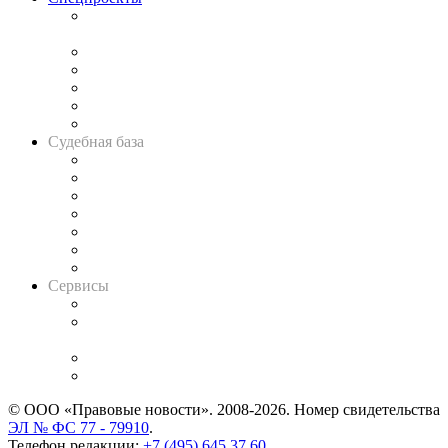
Подкаст «В здравом уме
и твёрдой памяти»
Legal Design
Банкротная панорама
Советы для литигаторов
Сговоры на торгах
Авто
Судебная база
Картотека арбитражных дел
Решения арбитражных судов
Календарь рассмотрения арбитражных дел
Досье судей
Информация о судах
RSS лента новостей
Вакансии для юристов
Сервисы
Справочно-правовая система
Casebook: мониторинг дел
и компаний
Caselook: поиск и анализ практики
CASE.ONE: управление юридической службой
© ООО «Правовые новости». 2008-2026.
Номер свидетельства
ЭЛ № ФС 77 - 79910
.
Телефон редакции:
+7 (495) 645 37 60