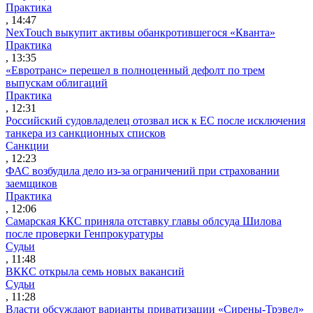
Практика
, 14:47
NexTouch выкупит активы обанкротившегося «Кванта»
Практика
, 13:35
«Евротранс» перешел в полноценный дефолт по трем
выпускам облигаций
Практика
, 12:31
Российский судовладелец отозвал иск к ЕС после исключения
танкера из санкционных списков
Санкции
, 12:23
ФАС возбудила дело из-за ограничений при страховании
заемщиков
Практика
, 12:06
Самарская ККС приняла отставку главы облсуда Шилова
после проверки Генпрокуратуры
Судьи
, 11:48
ВККС открыла семь новых вакансий
Судьи
, 11:28
Власти обсуждают варианты приватизации «Сирены-Трэвел»