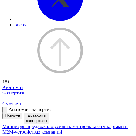
вверх
18+
Анатомия
экспертизы
Смотреть
Анатомия экспертизы
Новости
Анатомия
экспертизы
Минцифры предложило усилить контроль за сим-картами в
M2M-устройствах компаний