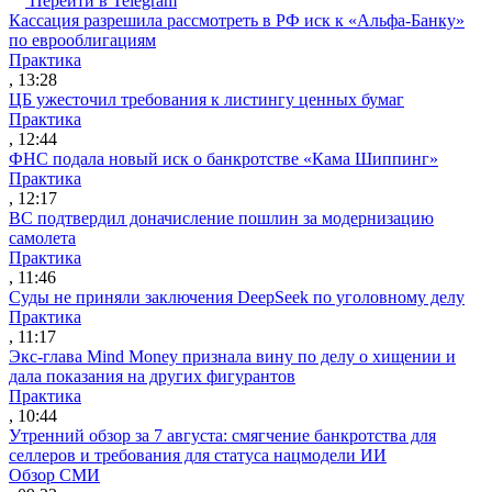
Перейти в Telegram
Кассация разрешила рассмотреть в РФ иск к «Альфа-Банку»
по еврооблигациям
Практика
, 13:28
ЦБ ужесточил требования к листингу ценных бумаг
Практика
, 12:44
ФНС подала новый иск о банкротстве «Кама Шиппинг»
Практика
, 12:17
ВС подтвердил доначисление пошлин за модернизацию
самолета
Практика
, 11:46
Суды не приняли заключения DeepSeek по уголовному делу
Практика
, 11:17
Экс-глава Mind Money признала вину по делу о хищении и
дала показания на других фигурантов
Практика
, 10:44
Утренний обзор за 7 августа: смягчение банкротства для
селлеров и требования для статуса нацмодели ИИ
Обзор СМИ