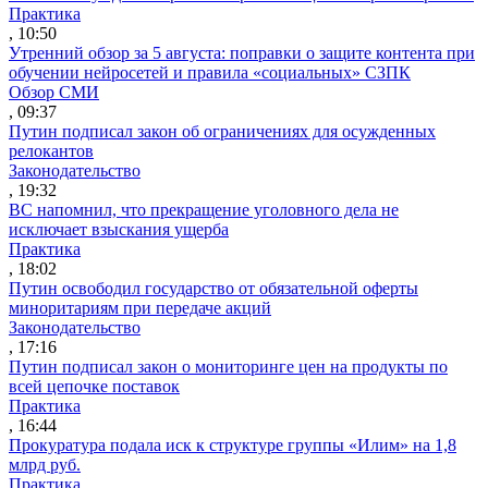
Практика
, 10:50
Утренний обзор за 5 августа: поправки о защите контента при
обучении нейросетей и правила «социальных» СЗПК
Обзор СМИ
, 09:37
Путин подписал закон об ограничениях для осужденных
релокантов
Законодательство
, 19:32
ВС напомнил, что прекращение уголовного дела не
исключает взыскания ущерба
Практика
, 18:02
Путин освободил государство от обязательной оферты
миноритариям при передаче акций
Законодательство
, 17:16
Путин подписал закон о мониторинге цен на продукты по
всей цепочке поставок
Практика
, 16:44
Прокуратура подала иск к структуре группы «Илим» на 1,8
млрд руб.
Практика