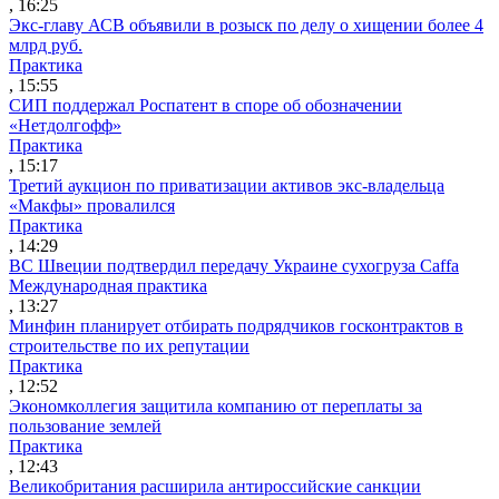
, 16:25
Экс-главу АСВ объявили в розыск по делу о хищении более 4
млрд руб.
Практика
, 15:55
СИП поддержал Роспатент в споре об обозначении
«Нетдолгофф»
Практика
, 15:17
Третий аукцион по приватизации активов экс-владельца
«Макфы» провалился
Практика
, 14:29
ВС Швеции подтвердил передачу Украине сухогруза Caffa
Международная практика
, 13:27
Минфин планирует отбирать подрядчиков госконтрактов в
строительстве по их репутации
Практика
, 12:52
Экономколлегия защитила компанию от переплаты за
пользование землей
Практика
, 12:43
Великобритания расширила антироссийские санкции