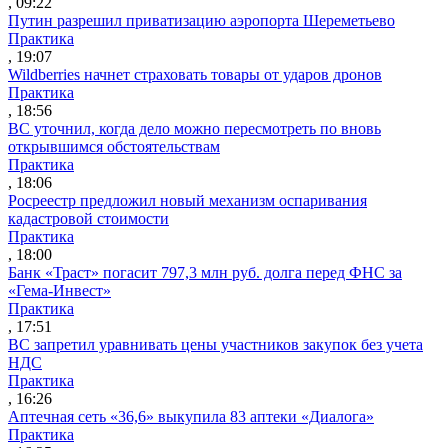
, 09:22
Путин разрешил приватизацию аэропорта Шереметьево
Практика
, 19:07
Wildberries начнет страховать товары от ударов дронов
Практика
, 18:56
ВС уточнил, когда дело можно пересмотреть по вновь
открывшимся обстоятельствам
Практика
, 18:06
Росреестр предложил новый механизм оспаривания
кадастровой стоимости
Практика
, 18:00
Банк «Траст» погасит 797,3 млн руб. долга перед ФНС за
«Гема-Инвест»
Практика
, 17:51
ВС запретил уравнивать цены участников закупок без учета
НДС
Практика
, 16:26
Аптечная сеть «36,6» выкупила 83 аптеки «Диалога»
Практика