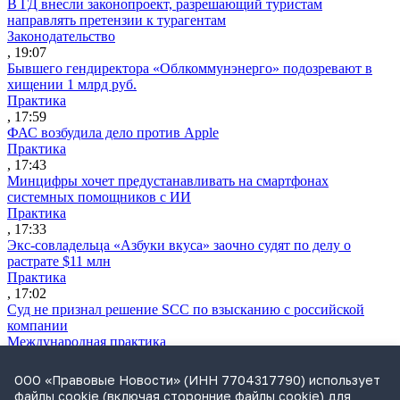
В ГД внесли законопроект, разрешающий туристам
направлять претензии к турагентам
Законодательство
, 19:07
Бывшего гендиректора «Облкоммунэнерго» подозревают в
хищении 1 млрд руб.
Практика
, 17:59
ФАС возбудила дело против Apple
Практика
, 17:43
Минцифры хочет предустанавливать на смартфонах
системных помощников с ИИ
Практика
, 17:33
Экс-совладельца «Азбуки вкуса» заочно судят по делу о
растрате $11 млн
Практика
, 17:02
Суд не признал решение SCC по взысканию с российской
компании
Международная практика
, 17:01
Дроны могут начать применять для фиксации нарушений
ООО «Правовые Новости» (ИНН 7704317790) использует
ПДД
файлы cookie (включая сторонние файлы cookie) для