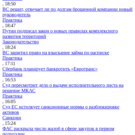
, 18:50
ВС решит, отвечает ли по долгам брошенной компании новый
руководитель
Практика
, 18:47
Путин подписал закон о новых правилах комплексного
развития территорий
Законодательство
, 18:24
ВС защитил право на взыскание займа по расписке
Практика
, 17:11
Сбербанк планирует банкротить «Евротранс»
Практика
, 16:53
Суд пересмотрит дело о выдаче исполнительного листа на
решение МКАС
Практика
, 16:05
Суд ЕС истолкует санкционные нормы о разблокировке
активов
Санкции
, 15:24
ФАС раскрыла число жалоб в сфере закупок в первом
полугодии