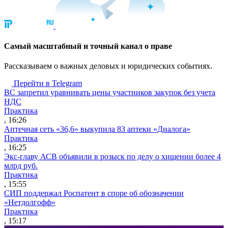
Cамый масштабный и точный канал о праве
Рассказываем о важных деловых и юридических событиях.
Перейти в Telegram
ВС запретил уравнивать цены участников закупок без учета
НДС
Практика
, 16:26
Аптечная сеть «36,6» выкупила 83 аптеки «Диалога»
Практика
, 16:25
Экс-главу АСВ объявили в розыск по делу о хищении более 4
млрд руб.
Практика
, 15:55
СИП поддержал Роспатент в споре об обозначении
«Нетдолгофф»
Практика
, 15:17