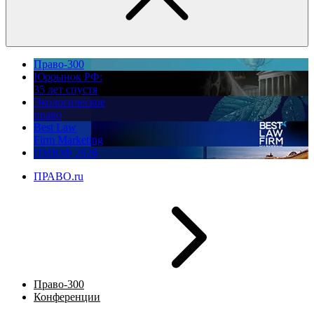
Право-300
Юррынок РФ:
35 лет спустя
Экологическое
право
Best Law
Firm Marketing
ПМЮФ 2026
ПРАВО.ru
Право-300
Конференции