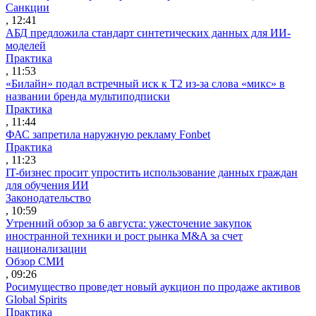
Санкции
, 12:41
АБД предложила стандарт синтетических данных для ИИ-
моделей
Практика
, 11:53
«Билайн» подал встречный иск к Т2 из-за слова «микс» в
названии бренда мультиподписки
Практика
, 11:44
ФАС запретила наружную рекламу Fonbet
Практика
, 11:23
IT-бизнес просит упростить использование данных граждан
для обучения ИИ
Законодательство
, 10:59
Утренний обзор за 6 августа: ужесточение закупок
иностранной техники и рост рынка M&A за счет
национализации
Обзор СМИ
, 09:26
Росимущество проведет новый аукцион по продаже активов
Global Spirits
Практика