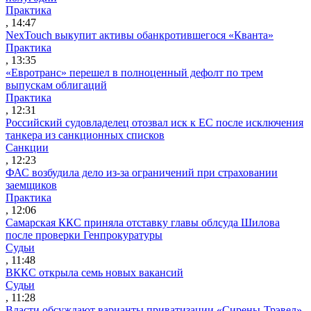
Практика
, 14:47
NexTouch выкупит активы обанкротившегося «Кванта»
Практика
, 13:35
«Евротранс» перешел в полноценный дефолт по трем
выпускам облигаций
Практика
, 12:31
Российский судовладелец отозвал иск к ЕС после исключения
танкера из санкционных списков
Санкции
, 12:23
ФАС возбудила дело из-за ограничений при страховании
заемщиков
Практика
, 12:06
Самарская ККС приняла отставку главы облсуда Шилова
после проверки Генпрокуратуры
Судьи
, 11:48
ВККС открыла семь новых вакансий
Судьи
, 11:28
Власти обсуждают варианты приватизации «Сирены-Трэвел»