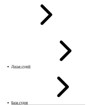
Досье судей
База судов