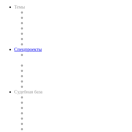
Темы
Практика
Законодательство
Процесс
Исследования
Рынок юридических услуг
Юридическое сообщество
Важнейшие правовые темы в прессе
Спецпроекты
Подкаст «В здравом уме
и твёрдой памяти»
Legal Design
Банкротная панорама
Советы для литигаторов
Сговоры на торгах
Авто
Судебная база
Картотека арбитражных дел
Решения арбитражных судов
Календарь рассмотрения арбитражных дел
Досье судей
Информация о судах
RSS лента новостей
Вакансии для юристов