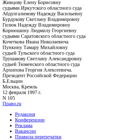
Живцову Елену Борисовну
судьями Иркутского областного суда
Абдулгалимову Надежду Васильевну
Бурдукову Светлану Владимировну
Гилюк Надежду Владимировну
Корнюшину Людмилу Георгиевну
судьями Саратовского областного суда
Кочеткова Ивана Николаевича
Пункину Тамару Михайловну
судьей Тульского областного суда
Трушакову Светлану Александровну
судьей Тюменского областного суда
Архипова Георгия Алексеевича.
Президент Российской Федерации
Б.Ельцин
Москва, Кремль
12 февраля 1997 г.
N 105
Право.ru
Редакция
Конференции
Реклама
Вакансии
Правила перепечатки