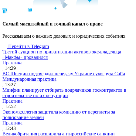
Cамый масштабный и точный канал о праве
Рассказываем о важных деловых и юридических событиях.
Перейти в Telegram
Третий аукцион по приватизации активов экс-владельца
«Макфы» провалился
Практика
, 14:29
ВС Швеции подтвердил передачу Украине сухогруза Caffa
Международная практика
, 13:27
Минфин планирует отбирать подрядчиков госконтрактов в
строительстве по их репутации
Практика
, 12:52
Экономколлегия защитила компанию от переплаты за
пользование землей
Практика
, 12:43
Великобритания расширила антироссийские санкции