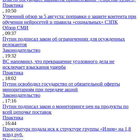
Практика
, 10:50
Утренний обзор за 5 августа: поправки о защите контента при
обучении нейросетей и правила «социальных» СЗПК
Обзор СМИ
, 09:37
Путин подписал закон об ограничениях для осужденных
релокантов
Законодательство
, 19:32
ВС напомнил, что прекращение уголовного дела не
исключает взыскания ущерба
Практика
, 18:02
Путин освободил государство от обязательной оферты
миноритариям при передаче акций
Законодательство
, 17:16
Путин подписал закон о мониторинге цен на продукты по
всей цепочке поставок
Практика
, 16:44
Прокуратура подала иск к структуре группы «Илим» на 1,8
млрд руб.