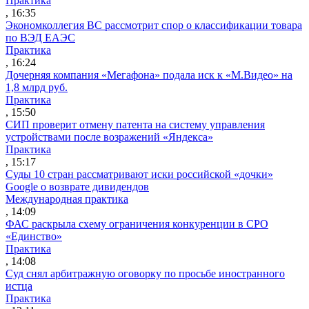
Практика
, 16:35
Экономколлегия ВС рассмотрит спор о классификации товара
по ВЭД ЕАЭС
Практика
, 16:24
Дочерняя компания «Мегафона» подала иск к «М.Видео» на
1,8 млрд руб.
Практика
, 15:50
СИП проверит отмену патента на систему управления
устройствами после возражений «Яндекса»
Практика
, 15:17
Суды 10 стран рассматривают иски российской «дочки»
Google о возврате дивидендов
Международная практика
, 14:09
ФАС раскрыла схему ограничения конкуренции в СРО
«Единство»
Практика
, 14:08
Суд снял арбитражную оговорку по просьбе иностранного
истца
Практика