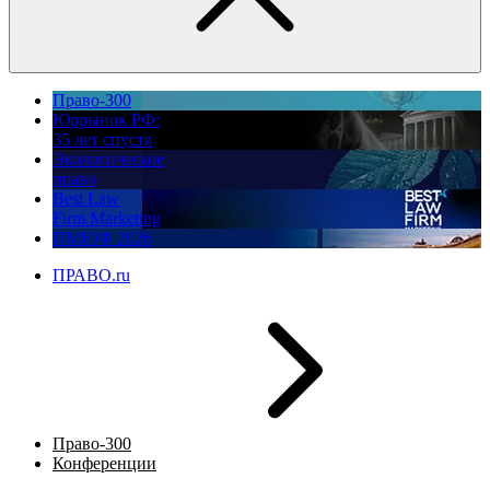
Право-300
Юррынок РФ:
35 лет спустя
Экологическое
право
Best Law
Firm Marketing
ПМЮФ 2026
ПРАВО.ru
Право-300
Конференции