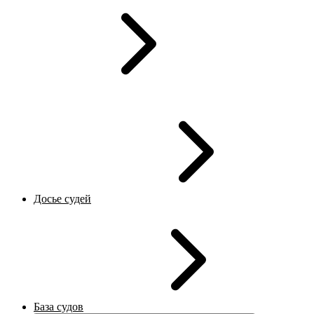
Досье судей
База судов