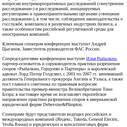
вопросам внутрикорпоративных расследований («
внутренние
расследования
») и расследований, инициируемых
регуляторами и правоохранительными органами («
внешние
расследования
»), в том числе, соблюдения законодательства о
госслужбе, комплаенса в различных индустриях бизнеса, а
также особенностям российской регулятивной среды для
иностранных компаний.
Ключевым спикером конференции выступит Андрей
Цыганов, Заместитель руководителя ФАС России.
Сопредседателями конференции выступят
Илья Рыбалкин
,
партнер-основатель и соруководитель практики разрешения
споров «Рыбалкин, Горцунян и Партнеры» и королевский
адвокат Лорд Питер Голдсмит, с 2001 по 2007 гг. занимавший
должность Генерального прокурора Англии и Уэльса, а также
пост главного советника по правовым вопросам
правительства премьер-министра Великобритании Тони
Блэра; в настоящее время он возглавляет европейское
направление практики разрешения споров в американской
юридической фирме Debevoise&Plimpton.
Спикерами будут представители ведущих российских и
международных компаний (Яндекс, Takeda, General Electric,
Veolia Russia) и юридических и консалтинговых фирм.