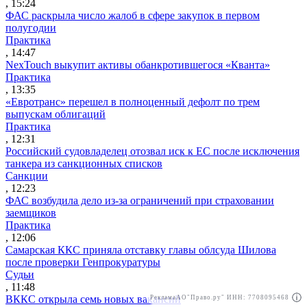
, 15:24
ФАС раскрыла число жалоб в сфере закупок в первом
полугодии
Практика
, 14:47
NexTouch выкупит активы обанкротившегося «Кванта»
Практика
, 13:35
«Евротранс» перешел в полноценный дефолт по трем
выпускам облигаций
Практика
, 12:31
Российский судовладелец отозвал иск к ЕС после исключения
танкера из санкционных списков
Санкции
, 12:23
ФАС возбудила дело из-за ограничений при страховании
заемщиков
Практика
, 12:06
Самарская ККС приняла отставку главы облсуда Шилова
после проверки Генпрокуратуры
Судьи
, 11:48
ВККС открыла семь новых вакансий
Реклама
АО"Право.ру" ИНН: 7708095468