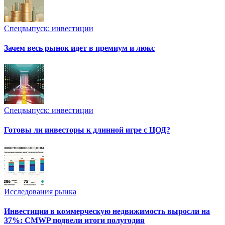
Спецвыпуск: инвестиции
Зачем весь рынок идет в премиум и люкс
Спецвыпуск: инвестиции
Готовы ли инвесторы к длинной игре с ЦОД?
Исследования рынка
Инвестиции в коммерческую недвижимость выросли на
37%: CMWP подвели итоги полугодия