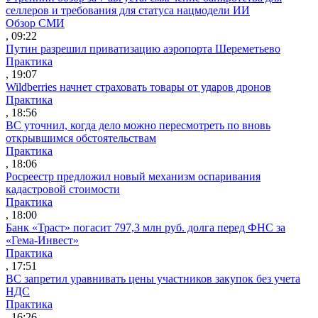
селлеров и требования для статуса нацмодели ИИ
Обзор СМИ
, 09:22
Путин разрешил приватизацию аэропорта Шереметьево
Практика
, 19:07
Wildberries начнет страховать товары от ударов дронов
Практика
, 18:56
ВС уточнил, когда дело можно пересмотреть по вновь
открывшимся обстоятельствам
Практика
, 18:06
Росреестр предложил новый механизм оспаривания
кадастровой стоимости
Практика
, 18:00
Банк «Траст» погасит 797,3 млн руб. долга перед ФНС за
«Гема-Инвест»
Практика
, 17:51
ВС запретил уравнивать цены участников закупок без учета
НДС
Практика
, 16:26