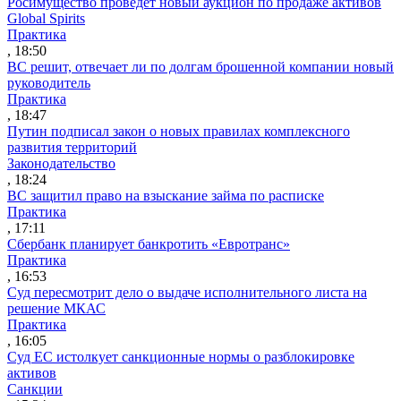
Росимущество проведет новый аукцион по продаже активов
Global Spirits
Практика
, 18:50
ВС решит, отвечает ли по долгам брошенной компании новый
руководитель
Практика
, 18:47
Путин подписал закон о новых правилах комплексного
развития территорий
Законодательство
, 18:24
ВС защитил право на взыскание займа по расписке
Практика
, 17:11
Сбербанк планирует банкротить «Евротранс»
Практика
, 16:53
Суд пересмотрит дело о выдаче исполнительного листа на
решение МКАС
Практика
, 16:05
Суд ЕС истолкует санкционные нормы о разблокировке
активов
Санкции