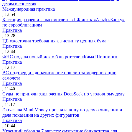
детям в соцсетях
Международная практика
, 13:54
Кассация разрешила рассмотреть в РФ иск к «Альфа-Банку»
по еврооблигациям
Практика
, 13:28
ЦБ ужесточил требования к листингу ценных бумаг
Практика
, 12:44
ФНС подала новый иск о банкротстве «Кама Шиппинг»
Практика
, 12:17
ВС подтвердил доначисление пошлин за модернизацию
самолета
Практика
, 11:46
Суды не приняли заключения DeepSeek по уголовному делу
Практика
, 11:17
Экс-глава Mind Money признала вину по делу о хищении и
дала показания на других фигурантов
Практика
, 10:44
Утренний обзор за 7 августа: смягчение банкротства для