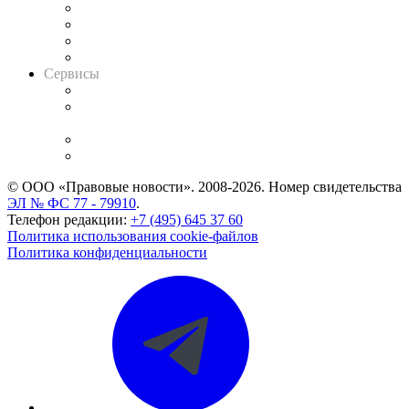
Досье судей
Информация о судах
RSS лента новостей
Вакансии для юристов
Сервисы
Справочно-правовая система
Casebook: мониторинг дел
и компаний
Caselook: поиск и анализ практики
CASE.ONE: управление юридической службой
© ООО «Правовые новости». 2008-2026.
Номер свидетельства
ЭЛ № ФС 77 - 79910
.
Телефон редакции:
+7 (495) 645 37 60
Политика использования cookie-файлов
Политика конфиденциальности