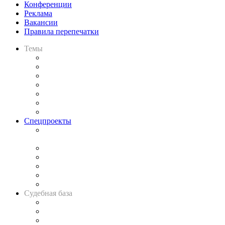
Конференции
Реклама
Вакансии
Правила перепечатки
Темы
Практика
Законодательство
Процесс
Исследования
Рынок юридических услуг
Юридическое сообщество
Важнейшие правовые темы в прессе
Спецпроекты
Подкаст «В здравом уме
и твёрдой памяти»
Legal Design
Банкротная панорама
Советы для литигаторов
Сговоры на торгах
Авто
Судебная база
Картотека арбитражных дел
Решения арбитражных судов
Календарь рассмотрения арбитражных дел