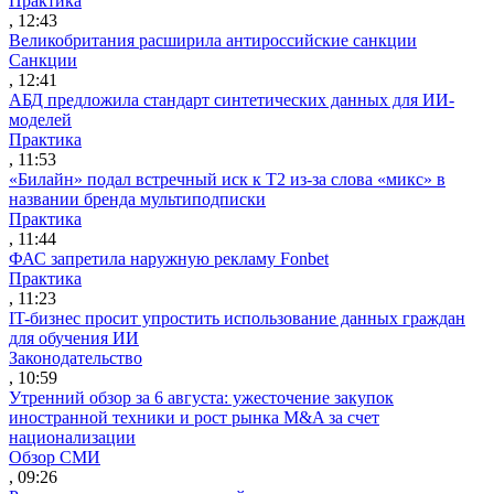
Практика
, 12:43
Великобритания расширила антироссийские санкции
Санкции
, 12:41
АБД предложила стандарт синтетических данных для ИИ-
моделей
Практика
, 11:53
«Билайн» подал встречный иск к Т2 из-за слова «микс» в
названии бренда мультиподписки
Практика
, 11:44
ФАС запретила наружную рекламу Fonbet
Практика
, 11:23
IT-бизнес просит упростить использование данных граждан
для обучения ИИ
Законодательство
, 10:59
Утренний обзор за 6 августа: ужесточение закупок
иностранной техники и рост рынка M&A за счет
национализации
Обзор СМИ
, 09:26