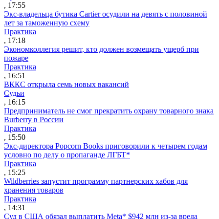
, 17:55
Экс-владельца бутика Cartier осудили на девять с половиной
лет за таможенную схему
Практика
, 17:18
Экономколлегия решит, кто должен возмещать ущерб при
пожаре
Практика
, 16:51
ВККС открыла семь новых вакансий
Судьи
, 16:15
Предприниматель не смог прекратить охрану товарного знака
Burberry в России
Практика
, 15:50
Экс-директора Popcorn Books приговорили к четырем годам
условно по делу о пропаганде ЛГБТ*
Практика
, 15:25
Wildberries запустит программу партнерских хабов для
хранения товаров
Практика
, 14:31
Суд в США обязал выплатить Meta* $942 млн из-за вреда