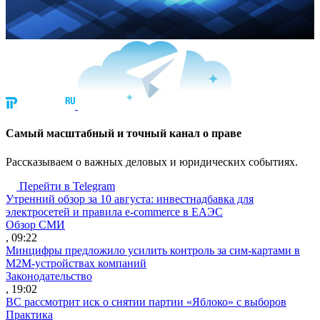
Cамый масштабный и точный канал о праве
Рассказываем о важных деловых и юридических событиях.
Перейти в Telegram
Утренний обзор за 10 августа: инвестнадбавка для
электросетей и правила e-commerce в ЕАЭС
Обзор СМИ
, 09:22
Минцифры предложило усилить контроль за сим-картами в
M2M-устройствах компаний
Законодательство
, 19:02
ВС рассмотрит иск о снятии партии «Яблоко» с выборов
Практика