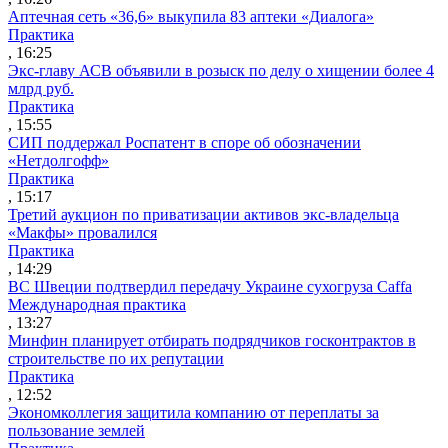
Аптечная сеть «36,6» выкупила 83 аптеки «Диалога»
Практика
, 16:25
Экс-главу АСВ объявили в розыск по делу о хищении более 4
млрд руб.
Практика
, 15:55
СИП поддержал Роспатент в споре об обозначении
«Нетдолгофф»
Практика
, 15:17
Третий аукцион по приватизации активов экс-владельца
«Макфы» провалился
Практика
, 14:29
ВС Швеции подтвердил передачу Украине сухогруза Caffa
Международная практика
, 13:27
Минфин планирует отбирать подрядчиков госконтрактов в
строительстве по их репутации
Практика
, 12:52
Экономколлегия защитила компанию от переплаты за
пользование землей