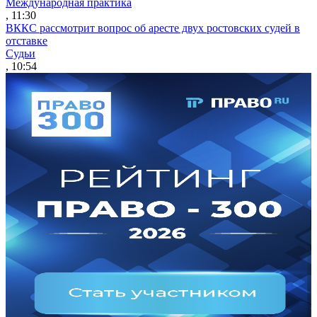
Международная практика
, 11:30
ВККС рассмотрит вопрос об аресте двух ростовских судей в
отставке
Судьи
, 10:54