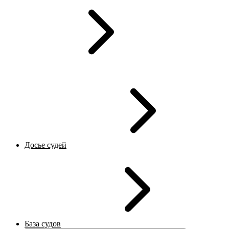
Досье судей
База судов