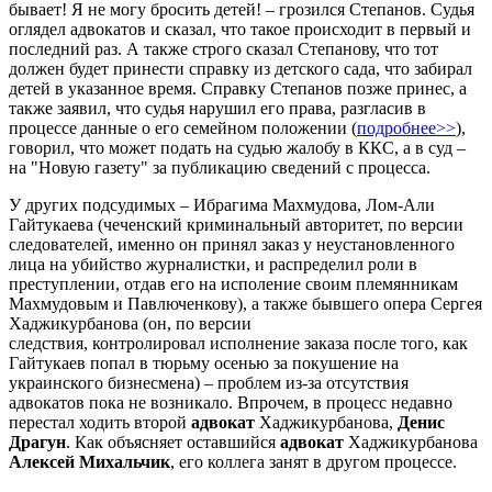
бывает! Я не могу бросить детей! – грозился Степанов. Судья
оглядел адвокатов и сказал, что такое происходит в первый и
последний раз. А также строго сказал Степанову, что тот
должен будет принести справку из детского сада, что забирал
детей в указанное время. Справку Степанов позже принес, а
также заявил, что судья нарушил его права, разгласив в
процессе данные о его семейном положении (
подробнее>>
),
говорил, что может подать на судью жалобу в ККС, а в суд –
на "Новую газету" за публикацию сведений с процесса.
У других подсудимых – Ибрагима Махмудова, Лом-Али
Гайтукаева (чеченский криминальный авторитет, по версии
следователей, именно он принял заказ у неустановленного
лица на убийство журналистки, и распределил роли в
преступлении, отдав его на исполение своим племянникам
Махмудовым и Павлюченкову), а также бывшего опера Сергея
Хаджикурбанова (он, по версии
следствия, контролировал исполнение заказа после того, как
Гайтукаев попал в тюрьму осенью за покушение на
украинского бизнесмена) – проблем из-за отсутствия
адвокатов пока не возникало. Впрочем, в процесс недавно
перестал ходить второй
адвокат
Хаджикурбанова,
Денис
Драгун
. Как объясняет оставшийся
адвокат
Хаджикурбанова
Алексей Михальчик
, его коллега занят в другом процессе.