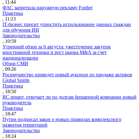
, 11:44
ФАС запретила наружную рекламу Fonbet
Практика
, 11:23
IT-бизнес просит упростить использование данных граждан
для обучения ИИ
Законодательство
, 10:59
Утренний обзор за 6 августа: ужесточение закупок
иностранной техники и рост рынка M&A за счет
национализации
Обзор СМИ
, 09:26
Росимущество проведет новый аукцион по продаже активов
Global Spirits
Практика
, 18:50
ВС решит, отвечает ли по долгам брошенной компании новый
руководитель
Практика
, 18:47
Путин подписал закон о новых правилах комплексного
развития территорий
Законодательство
, 18:24