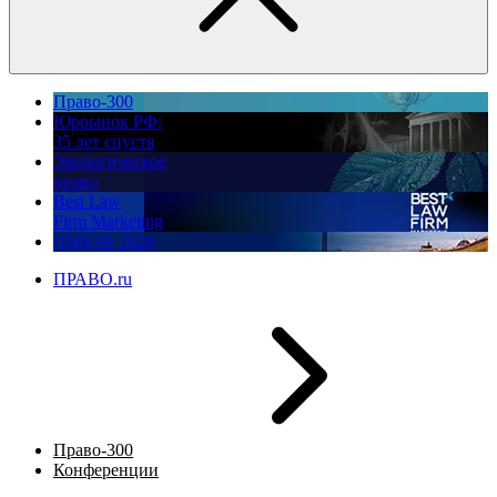
Право-300
Юррынок РФ:
35 лет спустя
Экологическое
право
Best Law
Firm Marketing
ПМЮФ 2026
ПРАВО.ru
Право-300
Конференции