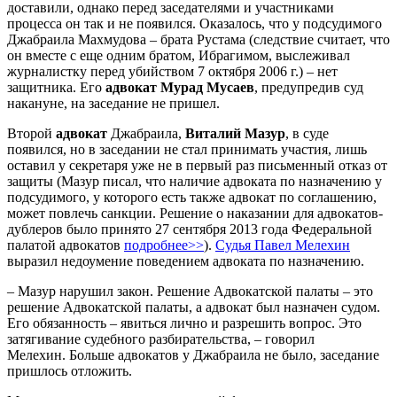
доставили, однако перед заседателями и участниками
процесса он так и не появился. Оказалось, что у подсудимого
Джабраила Махмудова – брата Рустама (следствие считает, что
он вместе с еще одним братом, Ибрагимом, выслеживал
журналистку перед убийством 7 октября 2006 г.) – нет
защитника. Его
адвокат Мурад Мусаев
, предупредив суд
накануне, на заседание не пришел.
Второй
адвокат
Джабраила,
Виталий Мазур
, в суде
появился, но в заседании не стал принимать участия, лишь
оставил у секретаря уже не в первый раз письменный отказ от
защиты (Мазур писал, что наличие адвоката по назначению у
подсудимого, у которого есть также адвокат по соглашению,
может повлечь санкции. Решение о наказании для адвокатов-
дублеров было принято 27 сентября 2013 года Федеральной
палатой адвокатов
подробнее>>
).
Судья Павел Мелехин
выразил недоумение поведением адвоката по назначению.
– Мазур нарушил закон. Решение Адвокатской палаты – это
решение Адвокатской палаты, а адвокат был назначен судом.
Его обязанность – явиться лично и разрешить вопрос. Это
затягивание судебного разбирательства, – говорил
Мелехин. Больше адвокатов у Джабраила не было, заседание
пришлось отложить.