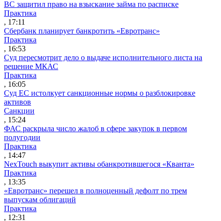
ВС защитил право на взыскание займа по расписке
Практика
, 17:11
Сбербанк планирует банкротить «Евротранс»
Практика
, 16:53
Суд пересмотрит дело о выдаче исполнительного листа на
решение МКАС
Практика
, 16:05
Суд ЕС истолкует санкционные нормы о разблокировке
активов
Санкции
, 15:24
ФАС раскрыла число жалоб в сфере закупок в первом
полугодии
Практика
, 14:47
NexTouch выкупит активы обанкротившегося «Кванта»
Практика
, 13:35
«Евротранс» перешел в полноценный дефолт по трем
выпускам облигаций
Практика
, 12:31