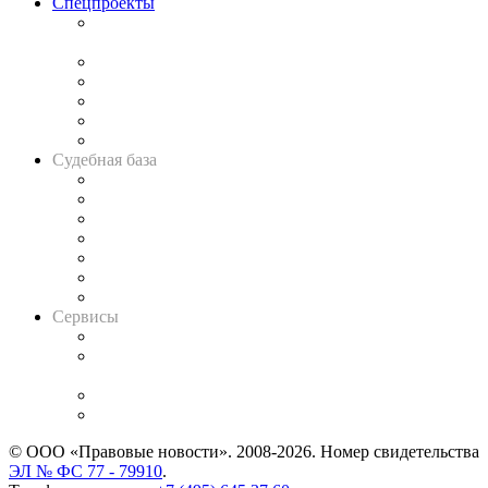
Спецпроекты
Подкаст «В здравом уме
и твёрдой памяти»
Legal Design
Банкротная панорама
Советы для литигаторов
Сговоры на торгах
Авто
Судебная база
Картотека арбитражных дел
Решения арбитражных судов
Календарь рассмотрения арбитражных дел
Досье судей
Информация о судах
RSS лента новостей
Вакансии для юристов
Сервисы
Справочно-правовая система
Casebook: мониторинг дел
и компаний
Caselook: поиск и анализ практики
CASE.ONE: управление юридической службой
© ООО «Правовые новости». 2008-2026.
Номер свидетельства
ЭЛ № ФС 77 - 79910
.