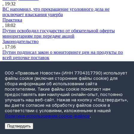
, 19:32
ВС напомнил, что прекращение уголовного дела не
исключает взыскания ущерба
Практика
, 18:02
Путин освободил государство от обязательной оферты
миноритариям при передаче акций
Законодательство
, 17:16
Путин подписал закон о мониторинге цен на продукты по
всей цепочке поставок
Практика
, 16:44
ООО «Правовые Новости» (ИНН 7704317790) использует
Прокуратура подала иск к структуре группы «Илим» на 1,8
файлы cookie (включая сторонние файлы cookie) для
млрд руб.
сбора информации об использовании сайта
Практика
посетителями. Такие файлы cookie помогают нам
, 16:35
предоставлять вам наилучший онлайн-опыт, постоянно
Экономколлегия ВС рассмотрит спор о классификации товара
улучшать наш веб-сайт. Нажав на кнопку «Подтвердить»,
по ВЭД ЕАЭС
вы даете согласие на обработку файлов cookie в
Практика
соответствии с условиями, изложенными в нашей
, 16:24
Политике использования cookie-файлов
.
Дочерняя компания «Мегафона» подала иск к «М.Видео» на
1,8 млрд руб.
Подтвердить
Практика
Реклама
Адвокатское бюро Санкт-Петербурга «Вертикаль» ИНН 7841290773
Реклама
АО"ПРАВО.РУ" ИНН: 7708095468
, 15:50