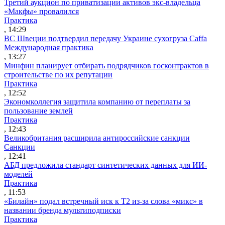
Третий аукцион по приватизации активов экс-владельца
«Макфы» провалился
Практика
, 14:29
ВС Швеции подтвердил передачу Украине сухогруза Caffa
Международная практика
, 13:27
Минфин планирует отбирать подрядчиков госконтрактов в
строительстве по их репутации
Практика
, 12:52
Экономколлегия защитила компанию от переплаты за
пользование землей
Практика
, 12:43
Великобритания расширила антироссийские санкции
Санкции
, 12:41
АБД предложила стандарт синтетических данных для ИИ-
моделей
Практика
, 11:53
«Билайн» подал встречный иск к Т2 из-за слова «микс» в
названии бренда мультиподписки
Практика