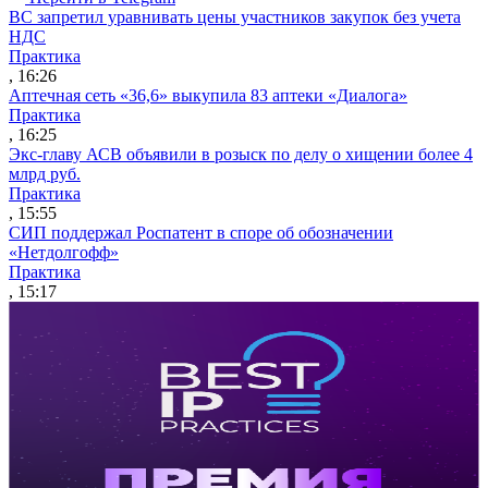
ВС запретил уравнивать цены участников закупок без учета
НДС
Практика
, 16:26
Аптечная сеть «36,6» выкупила 83 аптеки «Диалога»
Практика
, 16:25
Экс-главу АСВ объявили в розыск по делу о хищении более 4
млрд руб.
Практика
, 15:55
СИП поддержал Роспатент в споре об обозначении
«Нетдолгофф»
Практика
, 15:17