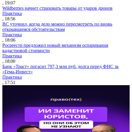
, 19:07
Wildberries начнет страховать товары от ударов дронов
Практика
, 18:56
ВС уточнил, когда дело можно пересмотреть по вновь
открывшимся обстоятельствам
Практика
, 18:06
Росреестр предложил новый механизм оспаривания
кадастровой стоимости
Практика
, 18:00
Банк «Траст» погасит 797,3 млн руб. долга перед ФНС за
«Гема-Инвест»
Практика
, 17:51