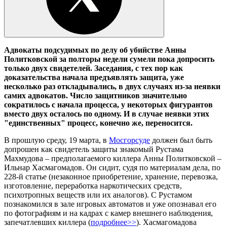
Адвокаты подсудимых по делу об убийстве Анны
Политковской за полторы недели сумели пока допросить
только двух свидетелей. Заседания, с тех пор как
доказательства начала предъявлять защита, уже
несколько раз откладывались, в двух случаях из-за неявки
самих адвокатов. Число защитников значительно
сократилось с начала процесса, у некоторых фигурантов
вместо двух осталось по одному. И в случае неявки этих
"единственных" процесс, конечно же, переносится.
В прошлую среду, 19 марта, в
Мосгорсуде
должен был быть
допрошен как свидетель защиты знакомый Рустама
Махмудова – предполагаемого киллера Анны Политковской –
Ильнар Хасмагомадов. Он сидит, судя по материалам дела, по
228-й статье (незаконное приобретение, хранение, перевозка,
изготовление, переработка наркотических средств,
психотропных веществ или их аналогов). С Рустамом
познакомился в зале игровых автоматов и уже опознавал его
по фотографиям и на кадрах с камер внешнего наблюдения,
запечатлевших киллера (
подробнее>>
). Хасмагомадова