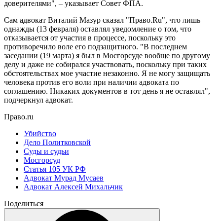
доверителями", – указывает Совет ФПА.
Сам адвокат Виталий Мазур сказал "Право.Ru", что лишь
однажды (13 февраля) оставлял уведомление о том, что
отказывается от участия в процессе, поскольку это
противоречило воле его подзащитного. "В последнем
заседании (19 марта) я был в Мосгорсуде вообще по другому
делу и даже не собирался участвовать, поскольку при таких
обстоятельствах мое участие незаконно. Я не могу защищать
человека против его воли при наличии адвоката по
соглашению. Никаких документов в тот день я не оставлял", –
подчеркнул адвокат.
Право.ru
Убийство
Дело Политковской
Суды и судьи
Мосгорсуд
Статья 105 УК РФ
Адвокат Мурад Мусаев
Адвокат Алексей Михальчик
Поделиться