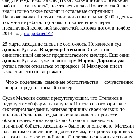
следствием), помогал следить за людьми помимо основной
работы – "халтурить", но что речь шла о Политковской "не
знал" (точно также говорят и остальные сотрудники
Павлюченкова). Получал свои дополнительные $100 в день –
так многие работали (он был опрошен еще и перед
предыдущей коллегией заседателей, которая потом в ноябре
2013 года
подробнее>>
).
25 марта заседание снова не состоялось. Не явился в суд
адвокат
Рустама
Владимир Степанов
. Сейчас он
единственный адвокат предполагаемого киллера. Еще один
адвокат
Рустама, уже по договору,
Марина Дарьина
уже
успела также отказаться от процесса. И Махмудов писал
заявление, что не возражает.
– Что ж поделаешь, семейные обстоятельства, – сочувственно
говорил предполагаемый киллер.
Судья Мелехин сказал присутствующим, что Степанов в
недопустимой форме накануне в 11 вечера разговаривал с
секретарем заседания, называя причины своей неявки: по
мнению Степанова, судья не останавливал в процессе
обвинителей, когда надо было. Стало ли именно это
причиной бойкота заседания – было не вполне ясно. Мелехин
назвал такое поведение недопустимым, но процесс пришлось
отложить на следующий день. Он должен состояться сегодня.