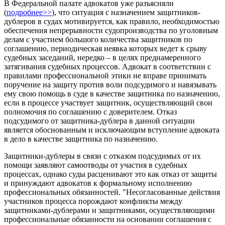
В Федеральной палате адвокатов уже разъясняли
(
подробнее>>
), что ситуация с назначением защитников-
дублеров в судах мотивируется, как правило, необходимостью
обеспечения непрерывности судопроизводства по уголовным
делам с участием большого количества защитников по
соглашению, периодическая неявка которых ведет к срыву
судебных заседаний, нередко – в целях преднамеренного
затягивания судебных процессов. Адвокат в соответствии с
правилами профессиональной этики не вправе принимать
поручение на защиту против воли подсудимого и навязывать
ему свою помощь в суде в качестве защитника по назначению,
если в процессе участвует защитник, осуществляющий свои
полномочия по соглашению с доверителем. Отказ
подсудимого от защитника-дублера в данной ситуации
является обоснованным и исключающим вступление адвоката
в дело в качестве защитника по назначению.
Защитники-дублеры в связи с отказом подсудимых от их
помощи заявляют самоотводы от участия в судебных
процессах, однако суды расценивают это как отказ от защиты
и принуждают адвокатов к формальному исполнению
профессиональных обязанностей. "Несогласованные действия
участников процесса порождают конфликты между
защитниками-дублерами и защитниками, осуществляющими
профессиональные обязанности на основании соглашения с