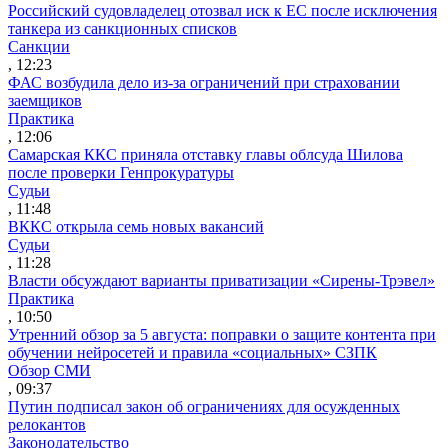
Российский судовладелец отозвал иск к ЕС после исключения
танкера из санкционных списков
Санкции
, 12:23
ФАС возбудила дело из-за ограничений при страховании
заемщиков
Практика
, 12:06
Самарская ККС приняла отставку главы облсуда Шилова
после проверки Генпрокуратуры
Судьи
, 11:48
ВККС открыла семь новых вакансий
Судьи
, 11:28
Власти обсуждают варианты приватизации «Сирены-Трэвел»
Практика
, 10:50
Утренний обзор за 5 августа: поправки о защите контента при
обучении нейросетей и правила «социальных» СЗПК
Обзор СМИ
, 09:37
Путин подписал закон об ограничениях для осужденных
релокантов
Законодательство