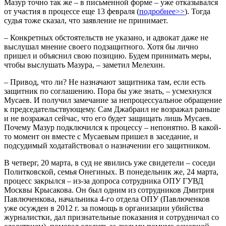
Мазур точно так же – в письменной форме – уже отказывался
от участия в процессе еще 13 февраля (
подробнее>>
). Тогда
судья тоже сказал, что заявление не принимает.
– Конкретных обстоятельств не указано, и адвокат даже не
выслушал мнение своего подзащитного. Хотя бы лично
пришел и объяснил свою позицию. Будем принимать меры,
чтобы выслушать Мазура, – заметил Мелехин.
– Привод, что ли? Не назначают защитника там, если есть
защитник по соглашению. Пора бы уже знать, – усмехнулся
Мусаев. И получил замечание за непроцессуальное обращение
к председательствующему. Сам Джабраил не возражал раньше
и не возражал сейчас, что его будет защищать лишь Мусаев.
Почему Мазур подключился к процессу – непонятно. В какой-
то момент он вместе с Мусаевым пришел в заседание, и
подсудимый ходатайствовал о назначении его защитником.
В четверг, 20 марта, в суд не явились уже свидетели – соседи
Политковской, семья Онегиных. В понедельник же, 24 марта,
процесс закрылся – из-за допроса сотрудника ОПУ ГУВД
Москвы Крысакова. Он был одним из сотрудников Дмитрия
Павлюченкова, начальника 4-го отдела ОПУ (Павлюченков
уже осужден в 2012 г. за помощь в организации убийства
журналистки, дал признательные показания и сотрудничал со