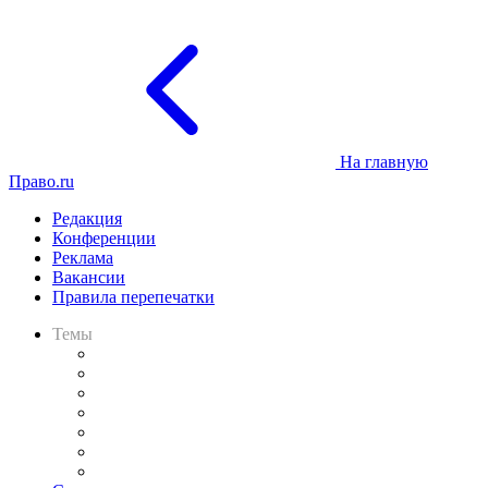
На главную
Право.ru
Редакция
Конференции
Реклама
Вакансии
Правила перепечатки
Темы
Практика
Законодательство
Процесс
Исследования
Рынок юридических услуг
Юридическое сообщество
Важнейшие правовые темы в прессе