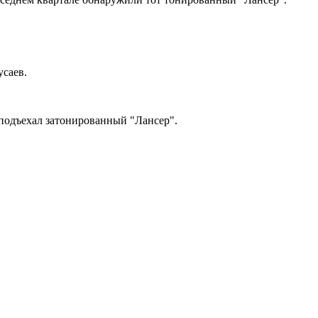
усаев.
 подъехал затонированный "Лансер".