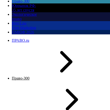
Право-300
Юррынок РФ:
35 лет спустя
Экологическое
право
Best Law
Firm Marketing
ПМЮФ 2026
ПРАВО.ru
Право-300