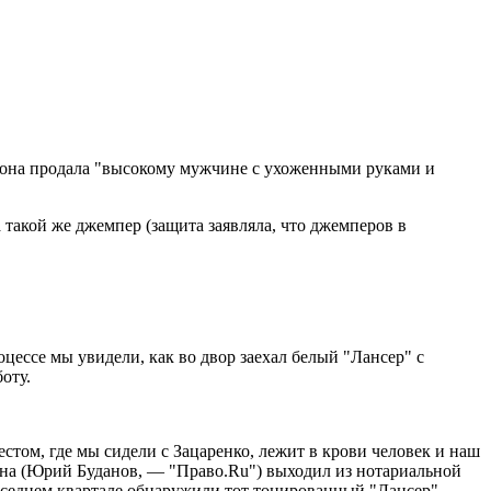
ый она продала "высокому мужчине с ухоженными руками и
 такой же джемпер (защита заявляла, что джемперов в
оцессе мы увидели, как во двор заехал белый "Лансер" с
оту.
естом, где мы сидели с Зацаренко, лежит в крови человек и наш
чина (Юрий Буданов, — "Право.Ru") выходил из нотариальной
соседнем квартале обнаружили тот тонированный "Лансер".