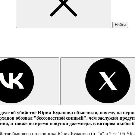
Найти
в деле об убийстве Юрия Буданова объясняли, почему на перв
рханов обозвал "бессовестной свиньей", чем заслужил предуп
ния, а также во время покупки джемпера, в котором якобы бы
йстве бывшего полковника Юрия Буданова (п. "л" ч.2 ст.105 У