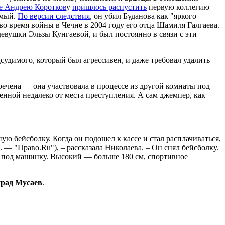
ье Андрею Коротков
у
пришлось распустить
первую коллегию –
емый.
По версии следствия
, он убил Буданова как "яркого
о время войны в Чечне в 2004 году его отца Шамиля Галгаева.
девушки Эльзы Кунгаевой, и был постоянно в связи с эти
судимого, который был агрессивен, и даже требовал удалить
ечена — она участвовала в процессе из другой комнаты под
енной недалеко от места преступления. А сам джемпер, как
ю бейсболку. Когда он подошел к кассе и стал расплачиваться,
 — "Право.Ru"), – рассказала Николаева. – Он снял бейсболку.
ая под машинку. Высокий — больше 180 см, спортивное
рад Мусаев
.