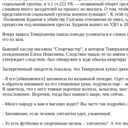
социальной группы, и ч.1 ст.222 УК — незаконный оборот оруж
слишком много заседателей на процесс не явились. О том, что
представителя социальной группы военнослужащих". К этой гр
Полковник Буданов к убийству Галгаева отношения не имел, од
процессом под вниманием прессы. Буданов вышел по УДО в 200
Вчера защита Темерханова нашла поводы усомниться в словах к
его из зала.
Бывший кассир магазина "Спортмастер", в котором Темерханов
псевдонимом Елена Николаева. Следствие нашло ее по имени на
утверждает следствие, был обнаружен в ходе обыска квартиры 
Засекреченный свидетель показала, что Темерханов купил джемп
- Я его [обвиняемого] запомнила по вальяжной походке. Одет 
я обратила внимание на его ухоженные руки, подумала еще – за
Я заметила, что у него темные короткие волосы, залысина, за
телосложение. Впрочем, тогда был намного шире, чем сейчас.
- Много народу к вам в магазин ходит? Вы часто так подробно
- Запоминаю, если человек элегантно одет, ухоженный.
- То есть футболки и спортивные штаны – элегантно? А что зн