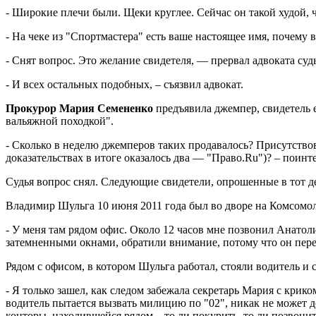
- Широкие плечи были. Щеки круглее. Сейчас он такой худой, 
- На чеке из "Спортмастера" есть ваше настоящее имя, почему 
- Снят вопрос. Это желание свидетеля, — прервал адвоката судь
- И всех остальных подобных, – съязвил адвокат.
Прокурор Мария Семененко
предъявила джемпер, свидетель 
вальяжной походкой".
- Сколько в неделю джемперов таких продавалось? Присутствова
доказательствах в итоге оказалось два — "Право.Ru")? – поинте
Судья вопрос снял. Следующие свидетели, опрошенные в тот д
Владимир Шульга 10 июня 2011 года был во дворе на Комсомол
- У меня там рядом офис. Около 12 часов мне позвонил Анатоли
затемненными окнами, обратили внимание, потому что он перего
Рядом с офисом, в котором Шульга работал, стояли водитель и 
- Я только зашел, как следом забежала секретарь Мария с крико
водитель пытается вызвать милицию по "02", никак не может д
конторы, находившейся рядом – то ли покурить, то ли позвони