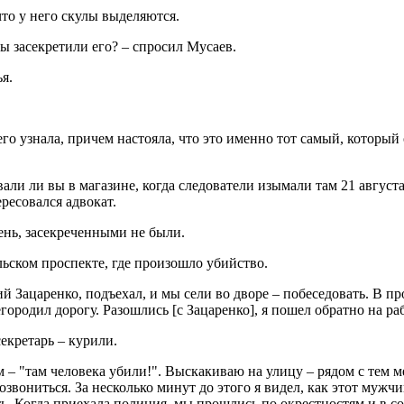
что у него скулы выделяются.
вы засекретили его? – спросил Мусаев.
я.
его узнала, причем настояла, что это именно тот самый, котор
ли ли вы в магазине, когда следователи изымали там 21 августа
ресовался адвокат.
ень, засекреченными не были.
ьском проспекте, где произошло убийство.
й Зацаренко, подъехал, и мы сели во дворе – побеседовать. В пр
родил дорогу. Разошлись [с Зацаренко], я пошел обратно на раб
секретарь – курили.
м – "там человека убили!". Выскакиваю на улицу – рядом с тем м
озвониться. За несколько минут до этого я видел, как этот муж
ть. Когда приехала полиция, мы прошлись по окрестностям и в 