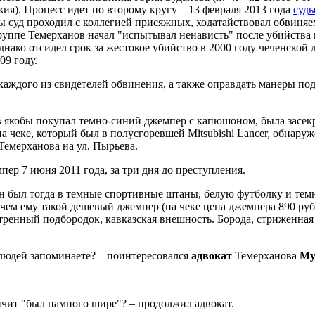
ия). Процесс идет по второму кругу – 13 февраля 2013 года
суд
бы суд проходил с коллегией присяжных, ходатайствовал обвиня
уппе Темерханов начал "испытывал ненависть" после убийства в
нако отсидел срок за жестокое убийство в 2000 году чеченской 
9 году.
аждого из свидетелей обвинения, а также оправдать манеры под
 якобы покупал темно-синий джемпер с капюшоном, была засекр
 чеке, который был в полусгоревшей Mitsubishi Lancer, обнаруж
Темерханова на ул. Пырьева.
ер 7 июня 2011 года, за три дня до преступления.
он был тогда в темные спортивные штаны, белую футболку и темну
чем ему такой дешевый джемпер (на чеке цена джемпера 890 руб.
остренный подбородок, кавказская внешность. Борода, стриженн
 людей запоминаете? – поинтересовался
адвокат
Темерханова
Му
ачит "был намного шире"? – продолжил адвокат.