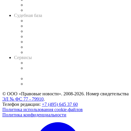
Сговоры на торгах
Авто
Судебная база
Картотека арбитражных дел
Решения арбитражных судов
Календарь рассмотрения арбитражных дел
Досье судей
Информация о судах
RSS лента новостей
Вакансии для юристов
Сервисы
Справочно-правовая система
Casebook: мониторинг дел
и компаний
Caselook: поиск и анализ практики
CASE.ONE: управление юридической службой
© ООО «Правовые новости». 2008-2026.
Номер свидетельства
ЭЛ № ФС 77 - 79910
.
Телефон редакции:
+7 (495) 645 37 60
Политика использования cookie-файлов
Политика конфиденциальности