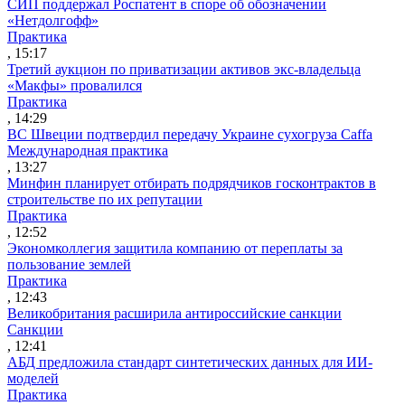
СИП поддержал Роспатент в споре об обозначении
«Нетдолгофф»
Практика
, 15:17
Третий аукцион по приватизации активов экс-владельца
«Макфы» провалился
Практика
, 14:29
ВС Швеции подтвердил передачу Украине сухогруза Caffa
Международная практика
, 13:27
Минфин планирует отбирать подрядчиков госконтрактов в
строительстве по их репутации
Практика
, 12:52
Экономколлегия защитила компанию от переплаты за
пользование землей
Практика
, 12:43
Великобритания расширила антироссийские санкции
Санкции
, 12:41
АБД предложила стандарт синтетических данных для ИИ-
моделей
Практика