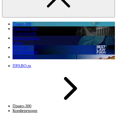
Право-300
Юррынок РФ:
35 лет спустя
Экологическое
право
Best Law
Firm Marketing
ПМЮФ 2026
ПРАВО.ru
Право-300
Конференции