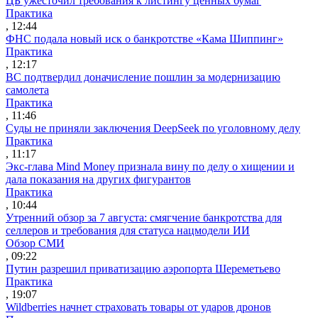
ЦБ ужесточил требования к листингу ценных бумаг
Практика
, 12:44
ФНС подала новый иск о банкротстве «Кама Шиппинг»
Практика
, 12:17
ВС подтвердил доначисление пошлин за модернизацию
самолета
Практика
, 11:46
Суды не приняли заключения DeepSeek по уголовному делу
Практика
, 11:17
Экс-глава Mind Money признала вину по делу о хищении и
дала показания на других фигурантов
Практика
, 10:44
Утренний обзор за 7 августа: смягчение банкротства для
селлеров и требования для статуса нацмодели ИИ
Обзор СМИ
, 09:22
Путин разрешил приватизацию аэропорта Шереметьево
Практика
, 19:07
Wildberries начнет страховать товары от ударов дронов