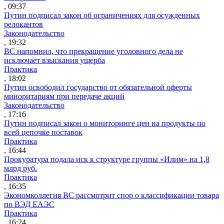
, 09:37
Путин подписал закон об ограничениях для осужденных
релокантов
Законодательство
, 19:32
ВС напомнил, что прекращение уголовного дела не
исключает взыскания ущерба
Практика
, 18:02
Путин освободил государство от обязательной оферты
миноритариям при передаче акций
Законодательство
, 17:16
Путин подписал закон о мониторинге цен на продукты по
всей цепочке поставок
Практика
, 16:44
Прокуратура подала иск к структуре группы «Илим» на 1,8
млрд руб.
Практика
, 16:35
Экономколлегия ВС рассмотрит спор о классификации товара
по ВЭД ЕАЭС
Практика
, 16:24