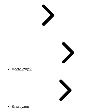
Досье судей
База судов