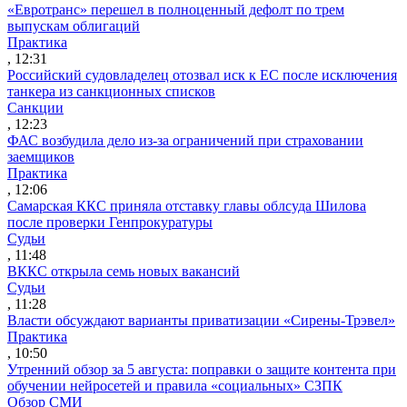
«Евротранс» перешел в полноценный дефолт по трем
выпускам облигаций
Практика
, 12:31
Российский судовладелец отозвал иск к ЕС после исключения
танкера из санкционных списков
Санкции
, 12:23
ФАС возбудила дело из-за ограничений при страховании
заемщиков
Практика
, 12:06
Самарская ККС приняла отставку главы облсуда Шилова
после проверки Генпрокуратуры
Судьи
, 11:48
ВККС открыла семь новых вакансий
Судьи
, 11:28
Власти обсуждают варианты приватизации «Сирены-Трэвел»
Практика
, 10:50
Утренний обзор за 5 августа: поправки о защите контента при
обучении нейросетей и правила «социальных» СЗПК
Обзор СМИ