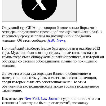
Окружной суд США приговорил бывшего нью-йоркского
офицера, получившего прозвище "полицейский-каннибал", к
условному сроку за планы по похищению и поеданию
женщин. Об этом сообщает
ABC News
.
Полицейский Гилберто Валле был арестован в октябре 2012
года. Мужчина был взят под стражу после того, как на его
компьютере была обнаружена онлайн-переписка, в которой он
обсуждал со своими собеседниками планы по похищению
женщин.
Летом этого года суд оправдал Валле по обвинениям в
намерении похитить, убить и съесть около сотни женщин,
среди которых была его собственная жена. По этим
обвинениям экс-полицейскому могло грозить пожизненное
заключение.
Как отмечает
New York Law Journal
, суд постановил, что эти
женщины "никогда не были в опасности", поскольку