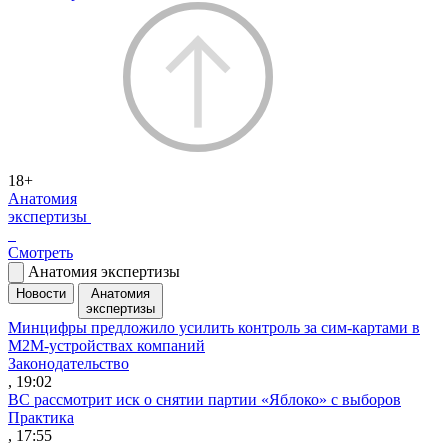
18+
Анатомия
экспертизы
Смотреть
Анатомия экспертизы
Новости
Анатомия
экспертизы
Минцифры предложило усилить контроль за сим-картами в
M2M-устройствах компаний
Законодательство
, 19:02
ВС рассмотрит иск о снятии партии «Яблоко» с выборов
Практика
, 17:55