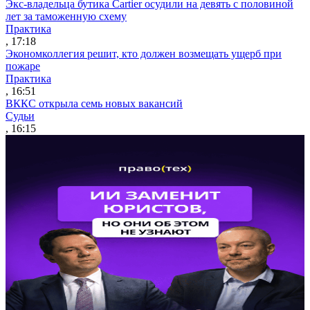
Экс-владельца бутика Cartier осудили на девять с половиной
лет за таможенную схему
Практика
, 17:18
Экономколлегия решит, кто должен возмещать ущерб при
пожаре
Практика
, 16:51
ВККС открыла семь новых вакансий
Судьи
, 16:15