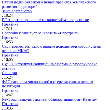
Путин подписал закон о новых правилах комплексного
развития территорий
Законодательство
, 18:24
ВС защитил право на взыскание займа по расписке
Практика
, 17:11
Сбербанк планирует банкротить «Евротранс»
Практика
, 16:53
Суд пересмотрит дело о выдаче исполнительного листа на
решение МКАС
Практика
, 16:05
Суд ЕС истолкует санкционные нормы о разблокировке
активов
Санкции
, 15:24
ФАС раскрыла число жалоб в сфере закупок в первом
полугодии
Практика
, 14:47
NexTouch выкупит активы обанкротившегося «Кванта»
Практика
, 13:35