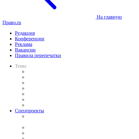
На главную
Право.ru
Редакция
Конференции
Реклама
Вакансии
Правила перепечатки
Темы
Практика
Законодательство
Процесс
Исследования
Рынок юридических услуг
Юридическое сообщество
Важнейшие правовые темы в прессе
Спецпроекты
Подкаст «В здравом уме
и твёрдой памяти»
Legal Design
Банкротная панорама
Советы для литигаторов