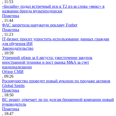
, 11:53
«Билайн» подал встречный иск к Т2 из-за слова «микс» в
названии бренда мультиподписки
Практика
, 11:44
ФАС запретила наружную рекламу Fonbet
Практика
, 11:23
IT-бизнес просит упростить использование данных граждан
для обучения ИИ
Законодательство
, 10:59
Утренний обзор за 6 августа: ужесточение закупок
иностранной техники и рост рынка M&A за счет
национализации
Обзор СМИ
, 09:26
Росимущество проведет новый аукцион по продаже активов
Global Spirits
Практика
, 18:50
ВС решит, отвечает ли по долгам брошенной компании новый
руководитель
Практика
, 18:47