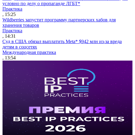
условно по делу о пропаганде ЛГБТ*
Практика
, 15:25
Wildberries запустит программу партнерских хабов для
хранения товаров
Практика
, 14:31
Суд в США обязал выплатить Meta* $942 млн из-за вреда
детям в соцсетях
Международная практика
, 13:54