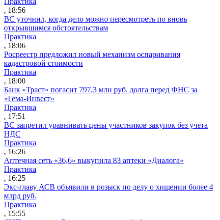
Практика
, 18:56
ВС уточнил, когда дело можно пересмотреть по вновь
открывшимся обстоятельствам
Практика
, 18:06
Росреестр предложил новый механизм оспаривания
кадастровой стоимости
Практика
, 18:00
Банк «Траст» погасит 797,3 млн руб. долга перед ФНС за
«Гема-Инвест»
Практика
, 17:51
ВС запретил уравнивать цены участников закупок без учета
НДС
Практика
, 16:26
Аптечная сеть «36,6» выкупила 83 аптеки «Диалога»
Практика
, 16:25
Экс-главу АСВ объявили в розыск по делу о хищении более 4
млрд руб.
Практика
, 15:55