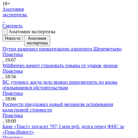
18+
Анатомия
экспертизы
Смотреть
Анатомия экспертизы
Новости
Анатомия
экспертизы
Путин разрешил приватизацию аэропорта Шереметьево
Практика
, 19:07
Wildberries начнет страховать товары от ударов дронов
Практика
, 18:56
ВС уточнил, когда дело можно пересмотреть по вновь
открывшимся обстоятельствам
Практика
, 18:06
Росреестр предложил новый механизм оспаривания
кадастровой стоимости
Практика
, 18:00
Банк «Траст» погасит 797,3 млн руб. долга перед ФНС за
«Гема-Инвест»
Практика