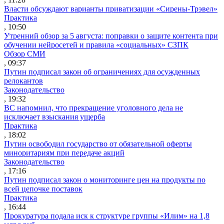
Власти обсуждают варианты приватизации «Сирены-Трэвел»
Практика
, 10:50
Утренний обзор за 5 августа: поправки о защите контента при
обучении нейросетей и правила «социальных» СЗПК
Обзор СМИ
, 09:37
Путин подписал закон об ограничениях для осужденных
релокантов
Законодательство
, 19:32
ВС напомнил, что прекращение уголовного дела не
исключает взыскания ущерба
Практика
, 18:02
Путин освободил государство от обязательной оферты
миноритариям при передаче акций
Законодательство
, 17:16
Путин подписал закон о мониторинге цен на продукты по
всей цепочке поставок
Практика
, 16:44
Прокуратура подала иск к структуре группы «Илим» на 1,8