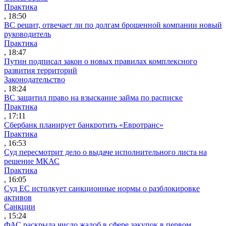
Практика
, 18:50
ВС решит, отвечает ли по долгам брошенной компании новый
руководитель
Практика
, 18:47
Путин подписал закон о новых правилах комплексного
развития территорий
Законодательство
, 18:24
ВС защитил право на взыскание займа по расписке
Практика
, 17:11
Сбербанк планирует банкротить «Евротранс»
Практика
, 16:53
Суд пересмотрит дело о выдаче исполнительного листа на
решение МКАС
Практика
, 16:05
Суд ЕС истолкует санкционные нормы о разблокировке
активов
Санкции
, 15:24
ФАС раскрыла число жалоб в сфере закупок в первом