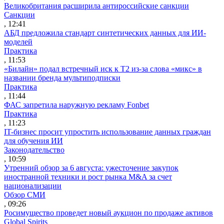
Великобритания расширила антироссийские санкции
Санкции
, 12:41
АБД предложила стандарт синтетических данных для ИИ-
моделей
Практика
, 11:53
«Билайн» подал встречный иск к Т2 из-за слова «микс» в
названии бренда мультиподписки
Практика
, 11:44
ФАС запретила наружную рекламу Fonbet
Практика
, 11:23
IT-бизнес просит упростить использование данных граждан
для обучения ИИ
Законодательство
, 10:59
Утренний обзор за 6 августа: ужесточение закупок
иностранной техники и рост рынка M&A за счет
национализации
Обзор СМИ
, 09:26
Росимущество проведет новый аукцион по продаже активов
Global Spirits