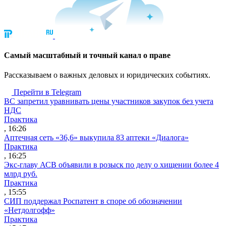
Cамый масштабный и точный канал о праве
Рассказываем о важных деловых и юридических событиях.
Перейти в Telegram
ВС запретил уравнивать цены участников закупок без учета
НДС
Практика
, 16:26
Аптечная сеть «36,6» выкупила 83 аптеки «Диалога»
Практика
, 16:25
Экс-главу АСВ объявили в розыск по делу о хищении более 4
млрд руб.
Практика
, 15:55
СИП поддержал Роспатент в споре об обозначении
«Нетдолгофф»
Практика