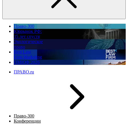
Право-300
Юррынок РФ:
35 лет спустя
Экологическое
право
Best Law
Firm Marketing
ПМЮФ 2026
ПРАВО.ru
Право-300
Конференции