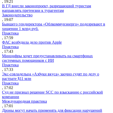
, 19:21
В ГД внесли законопроект, разрешающий туристам
направлять претензии к турагентам
Законодательство
, 19:07
Бывшего гендиректора «Облкоммунэнерго» подозревают в
хищении 1 млрд руб.
Практика
, 17:59
ФАС возбудила дело против Apple
Практика
, 17:43
Минцифры хочет предустанавливать на смартфонах
системных помощников с ИИ
Практика
, 17:33
Экс-совладельца «Азбуки вкуса» заочно судят по делу о
растрате $11 млн
Практика
, 17:02
Суд не признал решение SCC по взысканию с российской
компании
Международная практика
, 17:01
Дроны могут начать применять для фиксации нарушений