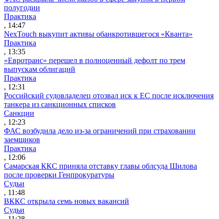
полугодии
Практика
, 14:47
NexTouch выкупит активы обанкротившегося «Кванта»
Практика
, 13:35
«Евротранс» перешел в полноценный дефолт по трем
выпускам облигаций
Практика
, 12:31
Российский судовладелец отозвал иск к ЕС после исключения
танкера из санкционных списков
Санкции
, 12:23
ФАС возбудила дело из-за ограничений при страховании
заемщиков
Практика
, 12:06
Самарская ККС приняла отставку главы облсуда Шилова
после проверки Генпрокуратуры
Судьи
, 11:48
ВККС открыла семь новых вакансий
Судьи
, 11:28