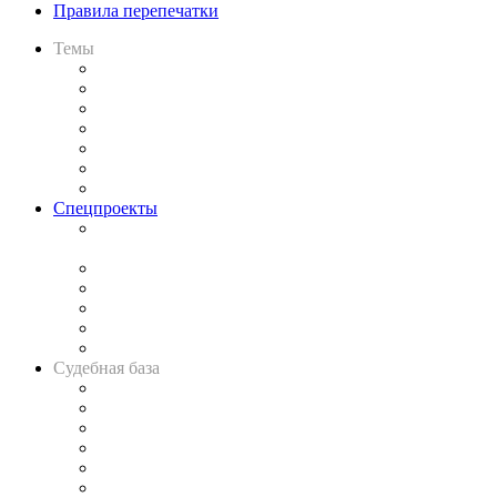
Правила перепечатки
Темы
Практика
Законодательство
Процесс
Исследования
Рынок юридических услуг
Юридическое сообщество
Важнейшие правовые темы в прессе
Спецпроекты
Подкаст «В здравом уме
и твёрдой памяти»
Legal Design
Банкротная панорама
Советы для литигаторов
Сговоры на торгах
Авто
Судебная база
Картотека арбитражных дел
Решения арбитражных судов
Календарь рассмотрения арбитражных дел
Досье судей
Информация о судах
RSS лента новостей