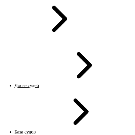
Досье судей
База судов