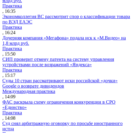
млрд руб.
Практика
, 16:35
Экономколлегия ВС рассмотрит спор о классификации товара
по ВЭД ЕАЭС
Практика
, 16:24
Дочерняя компания «Мегафона» подала иск к «М.Видео» на
1,8 млрд руб.
Практика
, 15:50
СИП проверит отмену патента на систему управления
устройствами после возражений «Яндекса»
Практика
, 15:17
Суды 10 стран рассматривают иски российской «дочки»
Google о возврате дивидендов
Международная практика
, 14:09
ФАС раскрыла схему ограничения конкуренции в СРО
«Единство»
Практика
, 14:08
Суд снял арбитражную оговорку по просьбе иностранного
истца