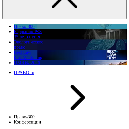
Право-300
Юррынок РФ:
35 лет спустя
Экологическое
право
Best Law
Firm Marketing
ПМЮФ 2026
ПРАВО.ru
Право-300
Конференции