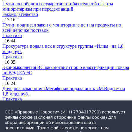
Путин освободил государство от обязательной оферты
миноритариям при передаче акций
Законодательство
, 17:16
Путин подписал закон о мониторинге цен на продукты по
всей цепочке поставок
Практика
, 16:44
Прокуратура подала иск к структуре группы «Илим» на 1,8
млрд руб.
Практика
, 16:35
Экономколлегия ВС рассмотрит спор о классификации товара
по ВЭД ЕАЭС
Практика
, 16:24
Дочерняя компания «Мегафона» подала иск к «М.Видео» на
1,8 млрд руб.
Практика
, 15:50
СИП проверит отмену патента на систему управления
ООО «Правовые Новости» (ИНН 7704317790) использует
устройствами после возражений «Яндекса»
файлы cookie (включая сторонние файлы cookie) для
Практика
сбора информации об использовании сайта
, 15:17
посетителями. Такие файлы cookie помогают нам
Суды 10 стран рассматривают иски российской «дочки»