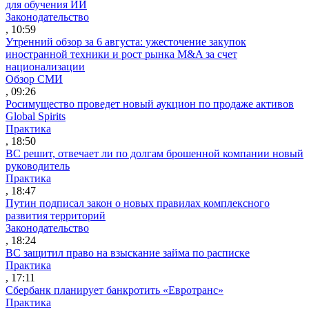
для обучения ИИ
Законодательство
, 10:59
Утренний обзор за 6 августа: ужесточение закупок
иностранной техники и рост рынка M&A за счет
национализации
Обзор СМИ
, 09:26
Росимущество проведет новый аукцион по продаже активов
Global Spirits
Практика
, 18:50
ВС решит, отвечает ли по долгам брошенной компании новый
руководитель
Практика
, 18:47
Путин подписал закон о новых правилах комплексного
развития территорий
Законодательство
, 18:24
ВС защитил право на взыскание займа по расписке
Практика
, 17:11
Сбербанк планирует банкротить «Евротранс»
Практика