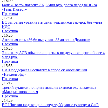
, 18:00
Банк «Траст» погасит 797,3 млн руб. долга перед ФНС за
«Гема-Инвест»
Практика
, 17:51
ВС запретил уравнивать цены участников закупок без учета
НДС
Практика
, 16:26
Аптечная сеть «36,6» выкупила 83 аптеки «Диалога»
Практика
, 16:25
Экс-главу АСВ объявили в розыск по делу о хищении более 4
млрд руб.
Практика
, 15:55
СИП поддержал Роспатент в споре об обозначении
«Нетдолгофф»
Практика
, 15:17
Третий аукцион по приватизации активов экс-владельца
«Макфы» провалился
Практика
, 14:29
ВС Швеции подтвердил передачу Украине сухогруза Caffa