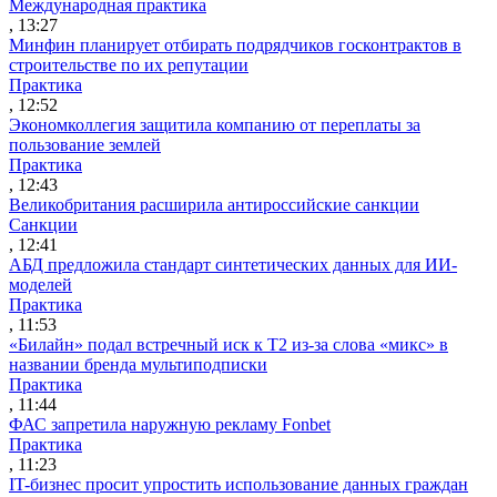
Международная практика
, 13:27
Минфин планирует отбирать подрядчиков госконтрактов в
строительстве по их репутации
Практика
, 12:52
Экономколлегия защитила компанию от переплаты за
пользование землей
Практика
, 12:43
Великобритания расширила антироссийские санкции
Санкции
, 12:41
АБД предложила стандарт синтетических данных для ИИ-
моделей
Практика
, 11:53
«Билайн» подал встречный иск к Т2 из-за слова «микс» в
названии бренда мультиподписки
Практика
, 11:44
ФАС запретила наружную рекламу Fonbet
Практика
, 11:23
IT-бизнес просит упростить использование данных граждан