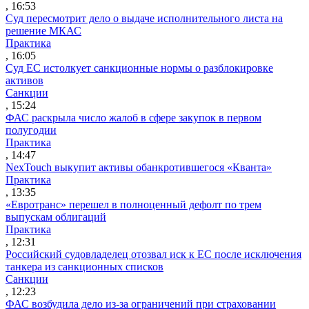
, 16:53
Суд пересмотрит дело о выдаче исполнительного листа на
решение МКАС
Практика
, 16:05
Суд ЕС истолкует санкционные нормы о разблокировке
активов
Санкции
, 15:24
ФАС раскрыла число жалоб в сфере закупок в первом
полугодии
Практика
, 14:47
NexTouch выкупит активы обанкротившегося «Кванта»
Практика
, 13:35
«Евротранс» перешел в полноценный дефолт по трем
выпускам облигаций
Практика
, 12:31
Российский судовладелец отозвал иск к ЕС после исключения
танкера из санкционных списков
Санкции
, 12:23
ФАС возбудила дело из-за ограничений при страховании