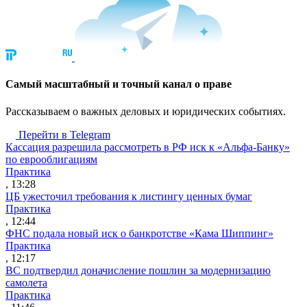
Cамый масштабный и точный канал о праве
Рассказываем о важных деловых и юридических событиях.
Перейти в Telegram
Кассация разрешила рассмотреть в РФ иск к «Альфа-Банку»
по еврооблигациям
Практика
, 13:28
ЦБ ужесточил требования к листингу ценных бумаг
Практика
, 12:44
ФНС подала новый иск о банкротстве «Кама Шиппинг»
Практика
, 12:17
ВС подтвердил доначисление пошлин за модернизацию
самолета
Практика