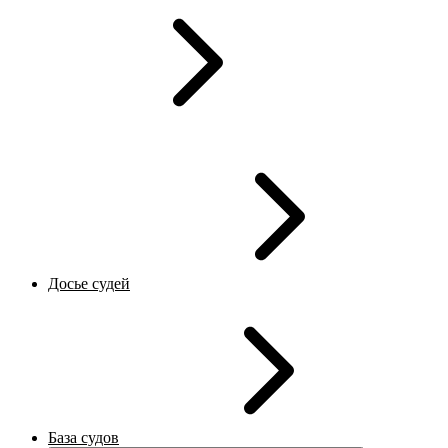
Досье судей
База судов