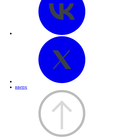
вверх