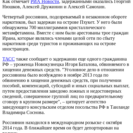
Как отмечает
РИА Новости
, задержанными оказались Георгий
Нюшков, Алексей Дружинин и Алексей Самохин.
Четвертый россиянин, подозреваемый в незаконном обороте
наркотиков, был задержан на острове Пхукет. У него были
обнаружены 700 миллиграммов кристаллического
метамфетамина. Вместе с ним были арестованы трое граждан
Ирана, которые являлись членами целой сети по сбыту
наркотиков среди туристов и проживающих на острове
иностранцев.
ТАСС
также сообщает о задержании еще одного гражданина
РФ – уроженца Новокузнецка Игоря Баталова, обвиняемого в
хищении денежных средств. "Уголовное дело в отношении
россиянина было возбуждено в ноябре 2013 года по
обвинению в хищении денежных средств, при получении
пособий, компенсаций, субсидий и иных социальных выплат,
путем предоставления заведомо ложных и недостоверных
сведений, совершенное группой лиц по предварительному
сговору в крупном размере", – цитирует агентство
заведующего консульским отделом посольства РФ в Таиланде
Владимира Соснова.
Россиянин находился в международном розыске с октября
2014 года. В ближайшее время он будет депортирован на