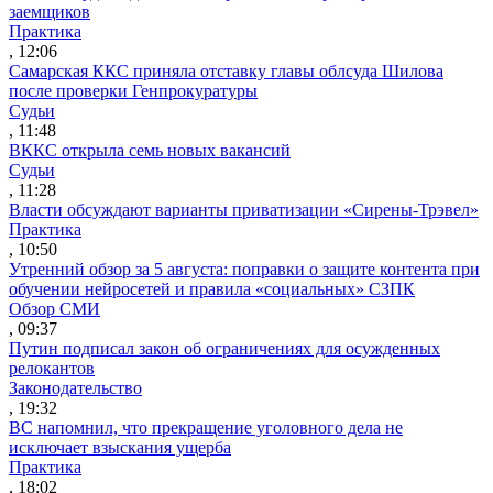
заемщиков
Практика
, 12:06
Самарская ККС приняла отставку главы облсуда Шилова
после проверки Генпрокуратуры
Судьи
, 11:48
ВККС открыла семь новых вакансий
Судьи
, 11:28
Власти обсуждают варианты приватизации «Сирены-Трэвел»
Практика
, 10:50
Утренний обзор за 5 августа: поправки о защите контента при
обучении нейросетей и правила «социальных» СЗПК
Обзор СМИ
, 09:37
Путин подписал закон об ограничениях для осужденных
релокантов
Законодательство
, 19:32
ВС напомнил, что прекращение уголовного дела не
исключает взыскания ущерба
Практика
, 18:02