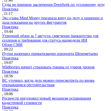
, 11:46
Суды не приняли заключения DeepSeek по уголовному делу
Практика
, 11:17
Экс-глава Mind Money признала вину по делу о хищении и
дала показания на других фигурантов
Практика
, 10:44
Утренний обзор за 7 августа: смягчение банкротства для
селлеров и требования для статуса нацмодели ИИ
Обзор СМИ
, 09:22
Путин разрешил приватизацию аэропорта Шереметьево
Практика
, 19:07
Wildberries начнет страховать товары от ударов дронов
Практика
, 18:56
ВС уточнил, когда дело можно пересмотреть по вновь
открывшимся обстоятельствам
Практика
, 18:06
Росреестр предложил новый механизм оспаривания
кадастровой стоимости
Практика