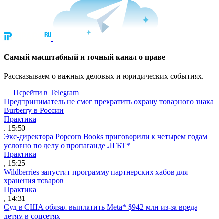
Cамый масштабный и точный канал о праве
Рассказываем о важных деловых и юридических событиях.
Перейти в Telegram
Предприниматель не смог прекратить охрану товарного знака
Burberry в России
Практика
, 15:50
Экс-директора Popcorn Books приговорили к четырем годам
условно по делу о пропаганде ЛГБТ*
Практика
, 15:25
Wildberries запустит программу партнерских хабов для
хранения товаров
Практика
, 14:31
Суд в США обязал выплатить Meta* $942 млн из-за вреда
детям в соцсетях