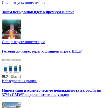
Спецвыпуск: инвестиции
Зачем весь рынок идет в премиум и люкс
Спецвыпуск: инвестиции
Готовы ли инвесторы к длинной игре с ЦОД?
Исследования рынка
Инвестиции в коммерческую недвижимость выросли на
37%: CMWP подвели итоги полугодия