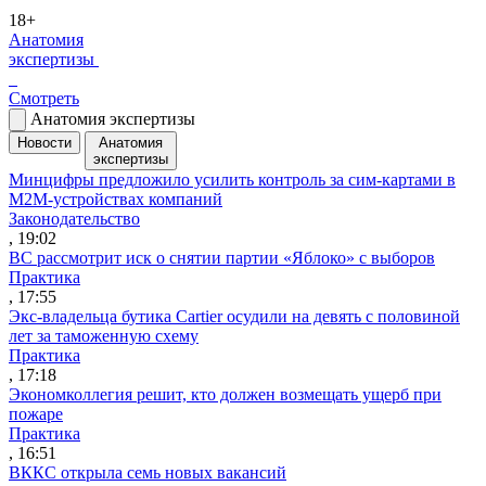
18+
Анатомия
экспертизы
Смотреть
Анатомия экспертизы
Новости
Анатомия
экспертизы
Минцифры предложило усилить контроль за сим-картами в
M2M-устройствах компаний
Законодательство
, 19:02
ВС рассмотрит иск о снятии партии «Яблоко» с выборов
Практика
, 17:55
Экс-владельца бутика Cartier осудили на девять с половиной
лет за таможенную схему
Практика
, 17:18
Экономколлегия решит, кто должен возмещать ущерб при
пожаре
Практика
, 16:51
ВККС открыла семь новых вакансий