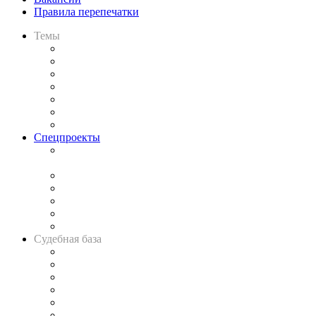
Правила перепечатки
Темы
Практика
Законодательство
Процесс
Исследования
Рынок юридических услуг
Юридическое сообщество
Важнейшие правовые темы в прессе
Спецпроекты
Подкаст «В здравом уме
и твёрдой памяти»
Legal Design
Банкротная панорама
Советы для литигаторов
Сговоры на торгах
Авто
Судебная база
Картотека арбитражных дел
Решения арбитражных судов
Календарь рассмотрения арбитражных дел
Досье судей
Информация о судах
RSS лента новостей