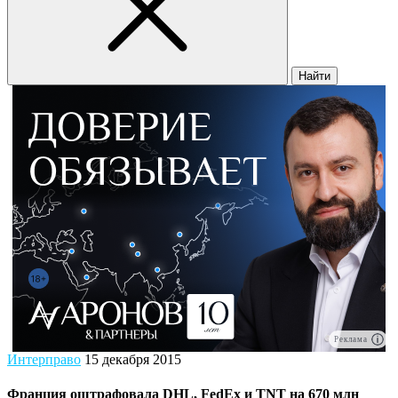
Найти
Реклама
Интерправо
15 декабря 2015
Франция оштрафовала DHL, FedEx и TNT на 670 млн