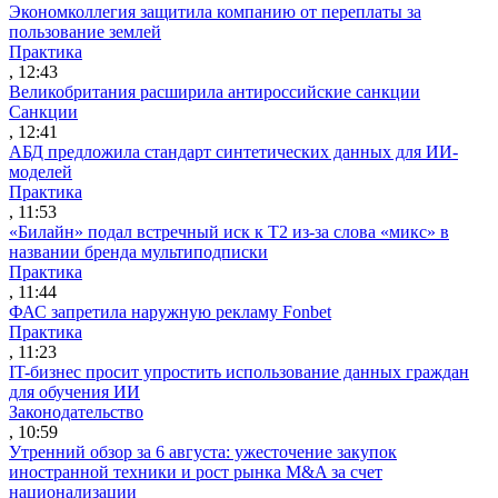
Экономколлегия защитила компанию от переплаты за
пользование землей
Практика
, 12:43
Великобритания расширила антироссийские санкции
Санкции
, 12:41
АБД предложила стандарт синтетических данных для ИИ-
моделей
Практика
, 11:53
«Билайн» подал встречный иск к Т2 из-за слова «микс» в
названии бренда мультиподписки
Практика
, 11:44
ФАС запретила наружную рекламу Fonbet
Практика
, 11:23
IT-бизнес просит упростить использование данных граждан
для обучения ИИ
Законодательство
, 10:59
Утренний обзор за 6 августа: ужесточение закупок
иностранной техники и рост рынка M&A за счет
национализации