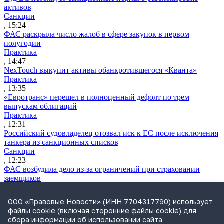
активов
Санкции
, 15:24
ФАС раскрыла число жалоб в сфере закупок в первом
полугодии
Практика
, 14:47
NexTouch выкупит активы обанкротившегося «Кванта»
Практика
, 13:35
«Евротранс» перешел в полноценный дефолт по трем
выпускам облигаций
Практика
, 12:31
Российский судовладелец отозвал иск к ЕС после исключения
танкера из санкционных списков
Санкции
, 12:23
ФАС возбудила дело из-за ограничений при страховании
заемщиков
Практика
, 12:06
ООО «Правовые Новости» (ИНН 7704317790) использует
Самарская ККС приняла отставку главы облсуда Шилова
файлы cookie (включая сторонние файлы cookie) для
после проверки Генпрокуратуры
сбора информации об использовании сайта
Судьи