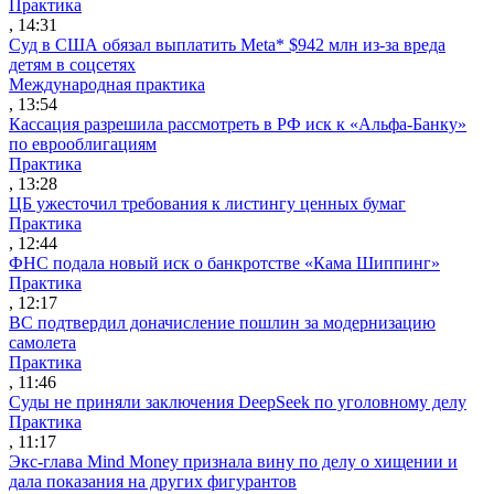
Практика
, 14:31
Суд в США обязал выплатить Meta* $942 млн из-за вреда
детям в соцсетях
Международная практика
, 13:54
Кассация разрешила рассмотреть в РФ иск к «Альфа-Банку»
по еврооблигациям
Практика
, 13:28
ЦБ ужесточил требования к листингу ценных бумаг
Практика
, 12:44
ФНС подала новый иск о банкротстве «Кама Шиппинг»
Практика
, 12:17
ВС подтвердил доначисление пошлин за модернизацию
самолета
Практика
, 11:46
Суды не приняли заключения DeepSeek по уголовному делу
Практика
, 11:17
Экс-глава Mind Money признала вину по делу о хищении и
дала показания на других фигурантов