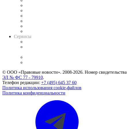
Картотека арбитражных дел
Решения арбитражных судов
Календарь рассмотрения арбитражных дел
Досье судей
Информация о судах
RSS лента новостей
Вакансии для юристов
Сервисы
Справочно-правовая система
Casebook: мониторинг дел
и компаний
Caselook: поиск и анализ практики
CASE.ONE: управление юридической службой
© ООО «Правовые новости». 2008-2026.
Номер свидетельства
ЭЛ № ФС 77 - 79910
.
Телефон редакции:
+7 (495) 645 37 60
Политика использования cookie-файлов
Политика конфиденциальности