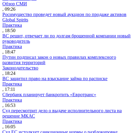
Обзор СМИ
, 09:26
Росимущество проведет новый аукцион по продаже активов
Global Spirits
Практика
, 18:50
ВС решит, отвечает ли по долгам брошенной компании новый
руководитель
Практика
, 18:47
Путин подписал закон о новых правилах комплексного
развития территорий
Законодательство
, 18:24
ВС защитил право на взыскание займа по расписке
Практика
, 17:11
Сбербанк планирует банкротить «Евротранс»
Практика
, 16:53
Суд пересмотрит дело о выдаче исполнительного листа на
решение МКАС
Практика
, 16:05
Суд ЕС истолкует санкционные нормы о разблокировке