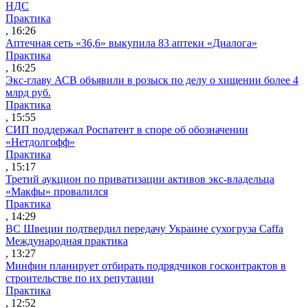
НДС
Практика
, 16:26
Аптечная сеть «36,6» выкупила 83 аптеки «Диалога»
Практика
, 16:25
Экс-главу АСВ объявили в розыск по делу о хищении более 4
млрд руб.
Практика
, 15:55
СИП поддержал Роспатент в споре об обозначении
«Нетдолгофф»
Практика
, 15:17
Третий аукцион по приватизации активов экс-владельца
«Макфы» провалился
Практика
, 14:29
ВС Швеции подтвердил передачу Украине сухогруза Caffa
Международная практика
, 13:27
Минфин планирует отбирать подрядчиков госконтрактов в
строительстве по их репутации
Практика
, 12:52