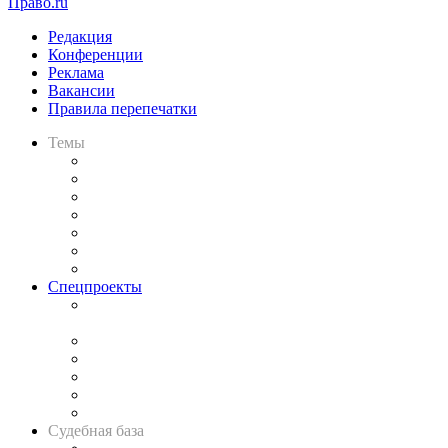
Право.ru
Редакция
Конференции
Реклама
Вакансии
Правила перепечатки
Темы
Практика
Законодательство
Процесс
Исследования
Рынок юридических услуг
Юридическое сообщество
Важнейшие правовые темы в прессе
Спецпроекты
Подкаст «В здравом уме
и твёрдой памяти»
Legal Design
Банкротная панорама
Советы для литигаторов
Сговоры на торгах
Авто
Судебная база