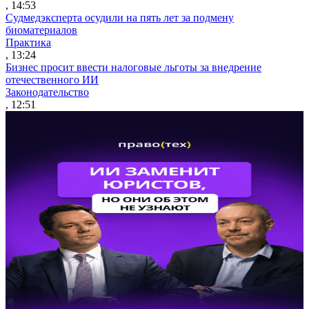
, 14:53
Судмедэксперта осудили на пять лет за подмену
биоматериалов
Практика
, 13:24
Бизнес просит ввести налоговые льготы за внедрение
отечественного ИИ
Законодательство
, 12:51