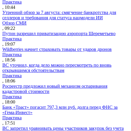
Практика
, 10:44
Утренний обзор за 7 августа: смягчение банкротства для
селлеров и требования для статуса нацмодели ИИ
Обзор СМИ
, 09:22
Путин разрешил приватизацию аэропорта Шереметьево
Практика
, 19:07
Wildberries начнет страховать товары от ударов дронов
Практика
, 18:56
ВС уточнил, когда дело можно пересмотреть по вновь
открывшимся обстоятельствам
Практика
, 18:06
Росреестр предложил новый механизм оспаривания
кадастровой стоимости
Практика
, 18:00
Банк «Траст» погасит 797,3 млн руб. долга перед ФНС за
«Гема-Инвест»
Практика
, 17:51
ВС запретил уравнивать цены участников закупок без учета