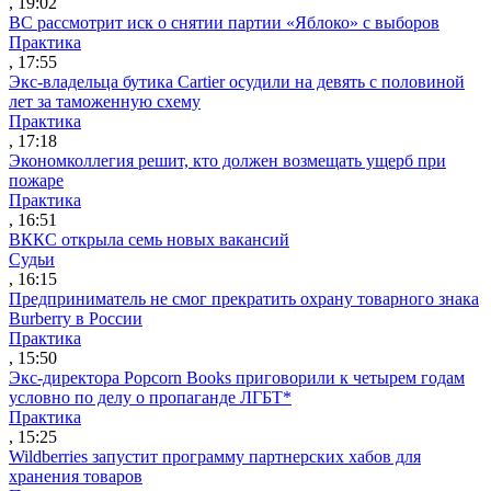
, 19:02
ВС рассмотрит иск о снятии партии «Яблоко» с выборов
Практика
, 17:55
Экс-владельца бутика Cartier осудили на девять с половиной
лет за таможенную схему
Практика
, 17:18
Экономколлегия решит, кто должен возмещать ущерб при
пожаре
Практика
, 16:51
ВККС открыла семь новых вакансий
Судьи
, 16:15
Предприниматель не смог прекратить охрану товарного знака
Burberry в России
Практика
, 15:50
Экс-директора Popcorn Books приговорили к четырем годам
условно по делу о пропаганде ЛГБТ*
Практика
, 15:25
Wildberries запустит программу партнерских хабов для
хранения товаров