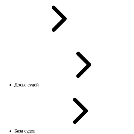
Досье судей
База судов