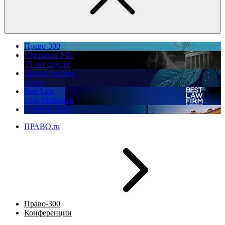
Право-300
Юррынок РФ:
35 лет спустя
Экологическое
право
Best Law
Firm Marketing
ПМЮФ 2026
ПРАВО.ru
Право-300
Конференции