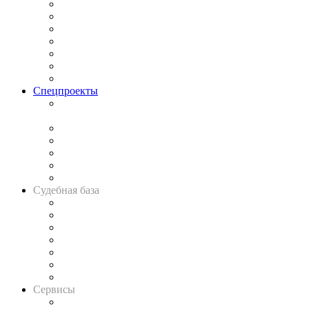
Практика
Законодательство
Процесс
Исследования
Рынок юридических услуг
Юридическое сообщество
Важнейшие правовые темы в прессе
Спецпроекты
Подкаст «В здравом уме
и твёрдой памяти»
Legal Design
Банкротная панорама
Советы для литигаторов
Сговоры на торгах
Авто
Судебная база
Картотека арбитражных дел
Решения арбитражных судов
Календарь рассмотрения арбитражных дел
Досье судей
Информация о судах
RSS лента новостей
Вакансии для юристов
Сервисы
Справочно-правовая система