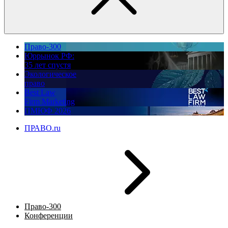
Право-300
Юррынок РФ:
35 лет спустя
Экологическое
право
Best Law
Firm Marketing
ПМЮФ 2026
ПРАВО.ru
Право-300
Конференции