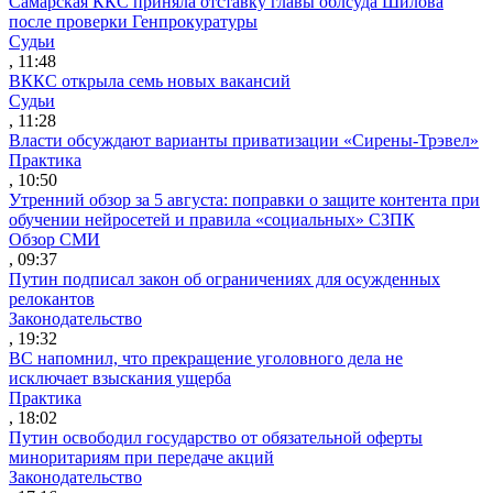
Самарская ККС приняла отставку главы облсуда Шилова
после проверки Генпрокуратуры
Судьи
, 11:48
ВККС открыла семь новых вакансий
Судьи
, 11:28
Власти обсуждают варианты приватизации «Сирены-Трэвел»
Практика
, 10:50
Утренний обзор за 5 августа: поправки о защите контента при
обучении нейросетей и правила «социальных» СЗПК
Обзор СМИ
, 09:37
Путин подписал закон об ограничениях для осужденных
релокантов
Законодательство
, 19:32
ВС напомнил, что прекращение уголовного дела не
исключает взыскания ущерба
Практика
, 18:02
Путин освободил государство от обязательной оферты
миноритариям при передаче акций
Законодательство