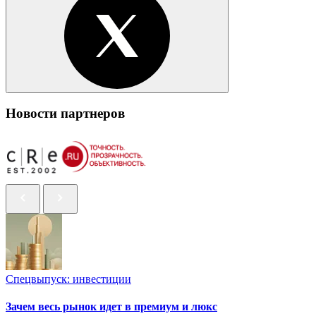
Новости партнеров
Спецвыпуск: инвестиции
Зачем весь рынок идет в премиум и люкс