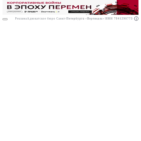
Реклама
Адвокатское бюро Санкт-Петербурга «Вертикаль» ИНН 7841290773
Реклама
ООО "Право.ру" ИНН: 7704835288