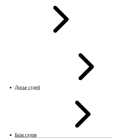
Досье судей
База судов