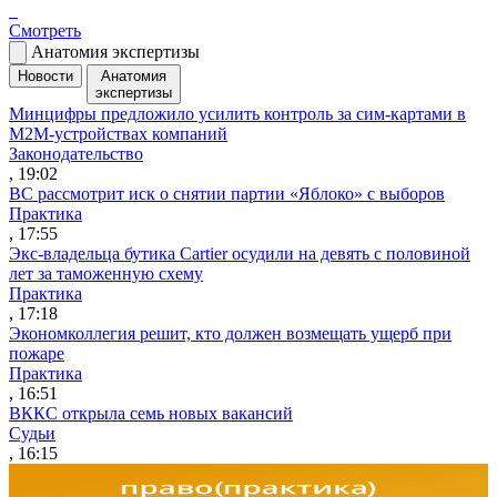
Смотреть
Анатомия экспертизы
Новости
Анатомия
экспертизы
Минцифры предложило усилить контроль за сим-картами в
M2M-устройствах компаний
Законодательство
, 19:02
ВС рассмотрит иск о снятии партии «Яблоко» с выборов
Практика
, 17:55
Экс-владельца бутика Cartier осудили на девять с половиной
лет за таможенную схему
Практика
, 17:18
Экономколлегия решит, кто должен возмещать ущерб при
пожаре
Практика
, 16:51
ВККС открыла семь новых вакансий
Судьи
, 16:15