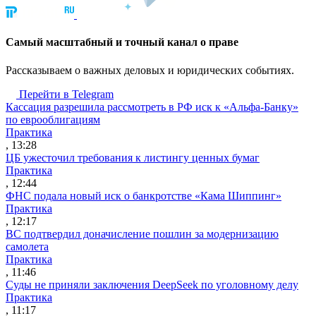
Cамый масштабный и точный канал о праве
Рассказываем о важных деловых и юридических событиях.
Перейти в Telegram
Кассация разрешила рассмотреть в РФ иск к «Альфа-Банку»
по еврооблигациям
Практика
, 13:28
ЦБ ужесточил требования к листингу ценных бумаг
Практика
, 12:44
ФНС подала новый иск о банкротстве «Кама Шиппинг»
Практика
, 12:17
ВС подтвердил доначисление пошлин за модернизацию
самолета
Практика
, 11:46
Суды не приняли заключения DeepSeek по уголовному делу
Практика
, 11:17