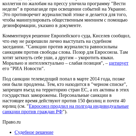
коллегия по жалобам на прессу уличила программу "Вести
недели" в пропаганде при освещении событий на Украине.
Это противоречит журналисткой этике и делается для того,
чтобы манипулировать общественным мнением с помощью
дезинформации, указано в документе.
Комментируя решение Европейского суда, Киселев сообщил,
что ему не разрешили лично выступать на судебном
заседании. "Санкции против журналиста равносильны
санкциям против свободы слова. Позор для Евросоюза. Там
хотят заткнуть себе уши, а другим – укоротить языки.
Морально и интеллектуально – слабая позиция", –
цитирует
его "РИА Новости".
Под санкции телеведущий попал в марте 2014 года, позже
они были продлены. Тем, кто находится в "черном списке",
запрещен въезд на территорию стран ЕС, а их активы в этих
государствах заморожены. Персональные санкции в
настоящее время действуют против 150 физлиц и почти 40
юрлиц (см. "
Евросоюз продлил на полгода индивидуальные
санкции против граждан РФ
").
Право.ru
Судебное решение