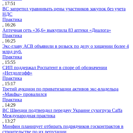
, 17:51
ВС запретил уравнивать цены участников закупок без учета
НДС
Практика
, 16:26
Аптечная сеть «36,6» выкупила 83 аптеки «Диалога»
Практика
, 16:25
Экс-главу АСВ объявили в розыск по делу о хищении более 4
млрд руб.
Практика
, 15:55
СИП поддержал Роспатент в споре об обозначении
«Нетдолгофф»
Практика
, 15:17
Третий аукцион по приватизации активов экс-владельца
«Макфы» провалился
Практика
, 14:29
ВС Швеции подтвердил передачу Украине сухогруза Caffa
Международная практика
, 13:27
Минфин планирует отбирать подрядчиков госконтрактов в
строительстве по их репутации