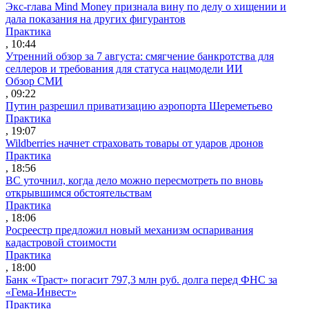
Экс-глава Mind Money признала вину по делу о хищении и
дала показания на других фигурантов
Практика
, 10:44
Утренний обзор за 7 августа: смягчение банкротства для
селлеров и требования для статуса нацмодели ИИ
Обзор СМИ
, 09:22
Путин разрешил приватизацию аэропорта Шереметьево
Практика
, 19:07
Wildberries начнет страховать товары от ударов дронов
Практика
, 18:56
ВС уточнил, когда дело можно пересмотреть по вновь
открывшимся обстоятельствам
Практика
, 18:06
Росреестр предложил новый механизм оспаривания
кадастровой стоимости
Практика
, 18:00
Банк «Траст» погасит 797,3 млн руб. долга перед ФНС за
«Гема-Инвест»
Практика