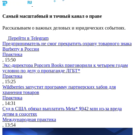
Cамый масштабный и точный канал о праве
Рассказываем о важных деловых и юридических событиях.
Перейти в Telegram
Предприниматель не смог прекратить охрану товарного знака
Burberry в России
Практика
, 15:50
Экс-директора Popcorn Books приговорили к четырем годам
условно по делу о пропаганде ЛГБТ*
Практика
, 15:25
Wildberries запустит программу партнерских хабов для
хранения товаров
Практика
, 14:31
Суд в США обязал выплатить Meta* $942 млн из-за вреда
детям в соцсетях
Международная практика
, 13:54