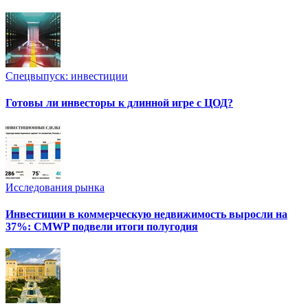
Спецвыпуск: инвестиции
Готовы ли инвесторы к длинной игре с ЦОД?
Исследования рынка
Инвестиции в коммерческую недвижимость выросли на
37%: CMWP подвели итоги полугодия