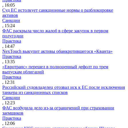
, 16:05
Суд ЕС истолкует санкционные нормы о разблокировке
активов
Санкции
, 15:24
ФАС раскрыла число жалоб в сфере закупок в первом
полугодии
Практика
, 14:47
NexTouch выкупит активы обанкротившегося «Кванта»
Практика
, 13:35
«Евротранс» перешел в полноценный дефолт по трем
выпускам облигаций
Практика
, 12:31
Российский судовладелец отозвал иск к ЕС после исключения
танкера из санкционных списков
Санкции
, 12:23
ФАС возбудила дело из-за ограничений при страховании
заемщиков
Практика
, 12:06