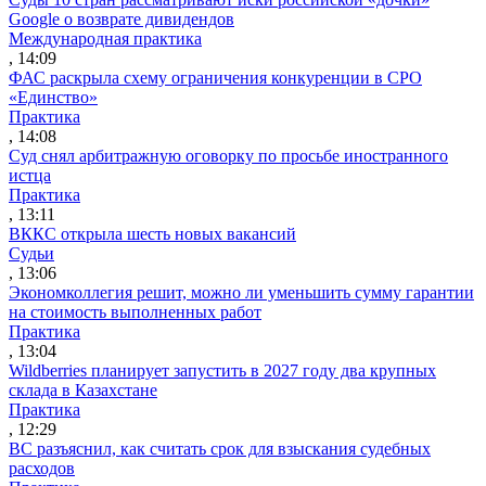
Google о возврате дивидендов
Международная практика
, 14:09
ФАС раскрыла схему ограничения конкуренции в СРО
«Единство»
Практика
, 14:08
Суд снял арбитражную оговорку по просьбе иностранного
истца
Практика
, 13:11
ВККС открыла шесть новых вакансий
Судьи
, 13:06
Экономколлегия решит, можно ли уменьшить сумму гарантии
на стоимость выполненных работ
Практика
, 13:04
Wildberries планирует запустить в 2027 году два крупных
склада в Казахстане
Практика
, 12:29
ВС разъяснил, как считать срок для взыскания судебных
расходов