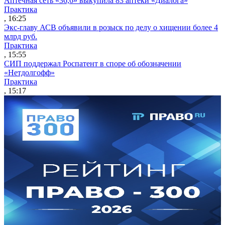
Аптечная сеть «36,6» выкупила 83 аптеки «Диалога»
Практика
, 16:25
Экс-главу АСВ объявили в розыск по делу о хищении более 4
млрд руб.
Практика
, 15:55
СИП поддержал Роспатент в споре об обозначении
«Нетдолгофф»
Практика
, 15:17