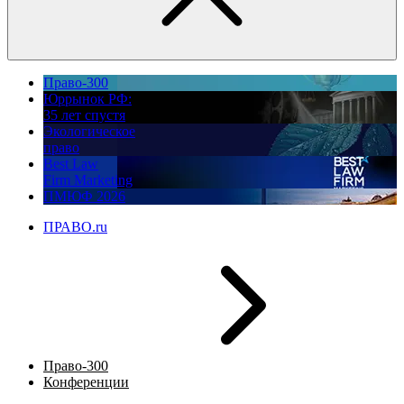
Право-300
Юррынок РФ:
35 лет спустя
Экологическое
право
Best Law
Firm Marketing
ПМЮФ 2026
ПРАВО.ru
Право-300
Конференции