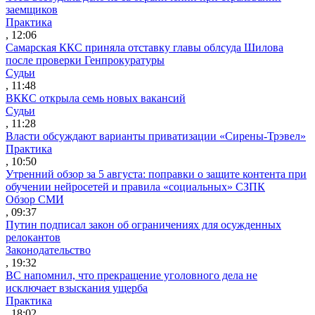
заемщиков
Практика
, 12:06
Самарская ККС приняла отставку главы облсуда Шилова
после проверки Генпрокуратуры
Судьи
, 11:48
ВККС открыла семь новых вакансий
Судьи
, 11:28
Власти обсуждают варианты приватизации «Сирены-Трэвел»
Практика
, 10:50
Утренний обзор за 5 августа: поправки о защите контента при
обучении нейросетей и правила «социальных» СЗПК
Обзор СМИ
, 09:37
Путин подписал закон об ограничениях для осужденных
релокантов
Законодательство
, 19:32
ВС напомнил, что прекращение уголовного дела не
исключает взыскания ущерба
Практика
, 18:02