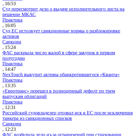
, 16:53
Суд пересмотрит дело о выдаче исполнительного листа на
решение МКАС
Практика
, 16:05
Суд ЕС истолкует санкционные нормы о разблокировке
активов
Санкции
, 15:24
ФАС раскрыла число жалоб в сфере закупок в первом
полугодии
Практика
, 14:47
NexTouch выкупит активы обанкротившегося «Кванта»
Практика
, 13:35
«Евротранс» перешел в полноценный дефолт по трем
выпускам облигаций
Практика
, 12:31
Российский судовладелец отозвал иск к ЕС после исключения
танкера из санкционных списков
Санкции
, 12:23
ФАС возбудила дело из-за ограничений при страховании