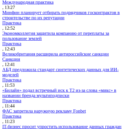
Международная практика
, 13:27
Минфин планирует отбирать подрядчиков госконтрактов в
строительстве по их репутации
Практика
, 12:52
Экономколлегия защитила компанию от переплаты за
пользование землей
Практика
, 12:43
Великобритания расширила антироссийские санкции
Санкции
, 12:41
АБД предложила стандарт синтетических данных для ИИ-
моделей
Практика
, 11:53
«Билайн» подал встречный иск к Т2 из-за слова «микс» в
названии бренда мультиподписки
Практика
, 11:44
ФАС запретила наружную рекламу Fonbet
Практика
, 11:23
IT-бизнес просит упростить использование данных граждан