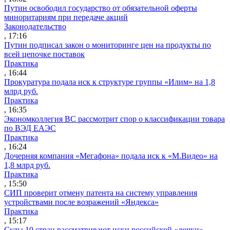
Путин освободил государство от обязательной оферты
миноритариям при передаче акций
Законодательство
, 17:16
Путин подписал закон о мониторинге цен на продукты по
всей цепочке поставок
Практика
, 16:44
Прокуратура подала иск к структуре группы «Илим» на 1,8
млрд руб.
Практика
, 16:35
Экономколлегия ВС рассмотрит спор о классификации товара
по ВЭД ЕАЭС
Практика
, 16:24
Дочерняя компания «Мегафона» подала иск к «М.Видео» на
1,8 млрд руб.
Практика
, 15:50
СИП проверит отмену патента на систему управления
устройствами после возражений «Яндекса»
Практика
, 15:17
Суды 10 стран рассматривают иски российской «дочки»