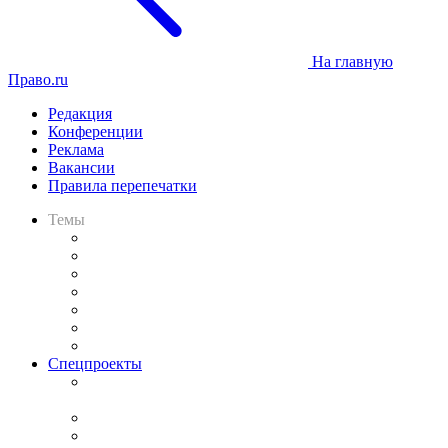
На главную
Право.ru
Редакция
Конференции
Реклама
Вакансии
Правила перепечатки
Темы
Практика
Законодательство
Процесс
Исследования
Рынок юридических услуг
Юридическое сообщество
Важнейшие правовые темы в прессе
Спецпроекты
Подкаст «В здравом уме
и твёрдой памяти»
Legal Design
Банкротная панорама