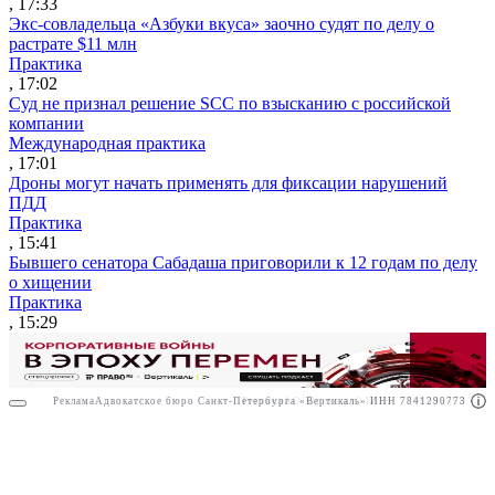
, 17:33
Экс-совладельца «Азбуки вкуса» заочно судят по делу о
растрате $11 млн
Практика
, 17:02
Суд не признал решение SCC по взысканию с российской
компании
Международная практика
, 17:01
Дроны могут начать применять для фиксации нарушений
ПДД
Практика
, 15:41
Бывшего сенатора Сабадаша приговорили к 12 годам по делу
о хищении
Практика
, 15:29
Реклама
Адвокатское бюро Санкт-Петербурга «Вертикаль» ИНН 7841290773
Реклама
АО"Право.ру" ИНН: 7708095468