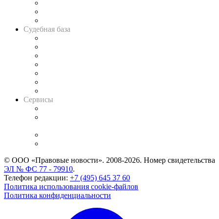
Советы для литигаторов
Сговоры на торгах
Авто
Судебная база
Картотека арбитражных дел
Решения арбитражных судов
Календарь рассмотрения арбитражных дел
Досье судей
Информация о судах
RSS лента новостей
Вакансии для юристов
Сервисы
Справочно-правовая система
Casebook: мониторинг дел
и компаний
Caselook: поиск и анализ практики
CASE.ONE: управление юридической службой
© ООО «Правовые новости». 2008-2026.
Номер свидетельства
ЭЛ № ФС 77 - 79910
.
Телефон редакции:
+7 (495) 645 37 60
Политика использования cookie-файлов
Политика конфиденциальности