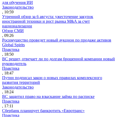
для обучения ИИ
Законодательство
, 10:59
Утренний обзор за 6 августа: ужесточение закупок
иностранной техники и рост рынка M&A за счет
национализации
Обзор СМИ
, 09:26
Росимущество проведет новый аукцион по продаже активов
Global Spirits
Практика
, 18:50
ВС решит, отвечает ли по долгам брошенной компании новый
руководитель
Практика
, 18:47
Путин подписал закон о новых правилах комплексного
развития территорий
Законодательство
, 18:24
ВС защитил право на взыскание займа по расписке
Практика
, 17:11
Сбербанк планирует банкротить «Евротранс»
Практика