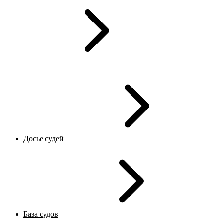
Досье судей
База судов