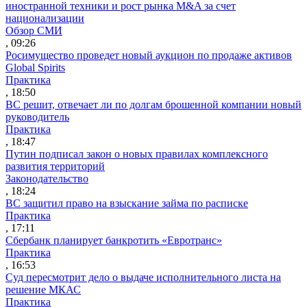
иностранной техники и рост рынка M&A за счет
национализации
Обзор СМИ
, 09:26
Росимущество проведет новый аукцион по продаже активов
Global Spirits
Практика
, 18:50
ВС решит, отвечает ли по долгам брошенной компании новый
руководитель
Практика
, 18:47
Путин подписал закон о новых правилах комплексного
развития территорий
Законодательство
, 18:24
ВС защитил право на взыскание займа по расписке
Практика
, 17:11
Сбербанк планирует банкротить «Евротранс»
Практика
, 16:53
Суд пересмотрит дело о выдаче исполнительного листа на
решение МКАС
Практика