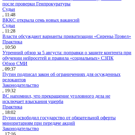
после проверки Генпрокуратуры
Судьи
, 11:48
ВККС открыла семь новых вакансий
Судьи
, 11:28
Власти обсуждают варианты приватизации «Сирены-Трэвел»
Практика
, 10:50
Утренний обзор за 5 августа: поправки о защите контента при
обучении нейросетей и правила «социальных» СЗПК
Обзор СМИ
, 09:37
Путин подписал закон об ограничениях для осужденных
релокантов
Законодательство
, 19:32
ВС напомнил, что прекращение уголовного дела не
исключает взыскания ущерба
Практика
, 18:02
Путин освободил государство от обязательной оферты
миноритариям при передаче акций
Законодательство
, 17:16