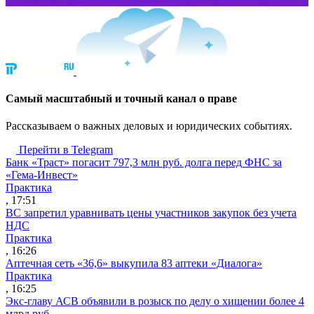
Cамый масштабный и точный канал о праве
Рассказываем о важных деловых и юридических событиях.
Перейти в Telegram
Банк «Траст» погасит 797,3 млн руб. долга перед ФНС за
«Гема-Инвест»
Практика
, 17:51
ВС запретил уравнивать цены участников закупок без учета
НДС
Практика
, 16:26
Аптечная сеть «36,6» выкупила 83 аптеки «Диалога»
Практика
, 16:25
Экс-главу АСВ объявили в розыск по делу о хищении более 4
млрд руб.