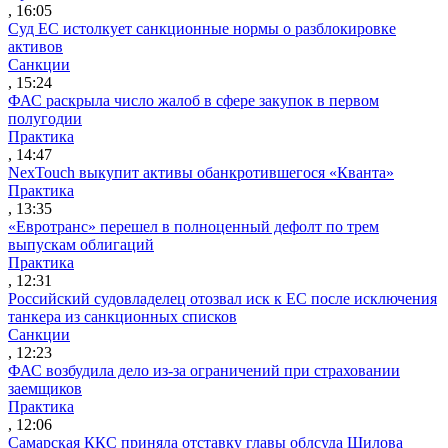
, 16:05
Суд ЕС истолкует санкционные нормы о разблокировке
активов
Санкции
, 15:24
ФАС раскрыла число жалоб в сфере закупок в первом
полугодии
Практика
, 14:47
NexTouch выкупит активы обанкротившегося «Кванта»
Практика
, 13:35
«Евротранс» перешел в полноценный дефолт по трем
выпускам облигаций
Практика
, 12:31
Российский судовладелец отозвал иск к ЕС после исключения
танкера из санкционных списков
Санкции
, 12:23
ФАС возбудила дело из-за ограничений при страховании
заемщиков
Практика
, 12:06
Самарская ККС приняла отставку главы облсуда Шилова