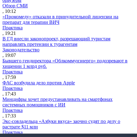
браузеры
Обзор СМИ
, 10:12
«Промомеду» отказали в принудительной лицензии на
препарат для терапии ВИЧ
Практика
, 19:21
В ГД внесли законопроект, разрешающий туристам
направлять претензии к турагентам
Законодательство
, 19:07
Бывшего гендиректора «Облкоммунэнерго» подозревают в
хищении 1 млрд руб.
Практика
, 17:59
ФАС возбудила дело против Apple
Практика
, 17:43
Минцифры хочет предустанавливать на смартфонах
системных помощников с ИИ
Практика
, 17:33
Экс-совладельца «Азбуки вкуса» заочно судят по делу о
растрате $11 млн
Практика