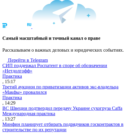
Cамый масштабный и точный канал о праве
Рассказываем о важных деловых и юридических событиях.
Перейти в Telegram
СИП поддержал Роспатент в споре об обозначении
«Нетдолгофф»
Практика
, 15:17
Третий аукцион по приватизации активов экс-владельца
«Макфы» провалился
Практика
, 14:29
ВС Швеции подтвердил передачу Украине сухогруза Caffa
Международная практика
, 13:27
Минфин планирует отбирать подрядчиков госконтрактов в
строительстве по их репутации