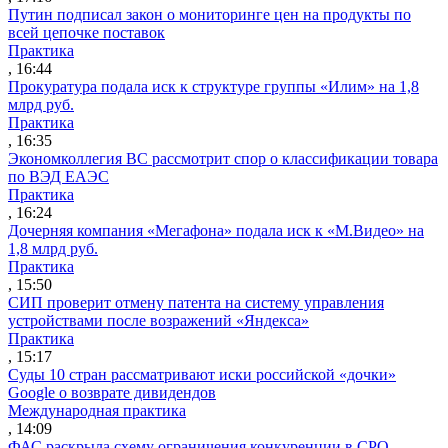
Путин подписал закон о мониторинге цен на продукты по
всей цепочке поставок
Практика
, 16:44
Прокуратура подала иск к структуре группы «Илим» на 1,8
млрд руб.
Практика
, 16:35
Экономколлегия ВС рассмотрит спор о классификации товара
по ВЭД ЕАЭС
Практика
, 16:24
Дочерняя компания «Мегафона» подала иск к «М.Видео» на
1,8 млрд руб.
Практика
, 15:50
СИП проверит отмену патента на систему управления
устройствами после возражений «Яндекса»
Практика
, 15:17
Суды 10 стран рассматривают иски российской «дочки»
Google о возврате дивидендов
Международная практика
, 14:09
ФАС раскрыла схему ограничения конкуренции в СРО