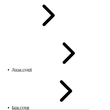
Досье судей
База судов