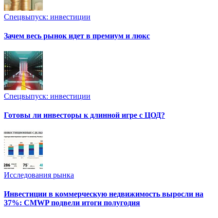
Спецвыпуск: инвестиции
Зачем весь рынок идет в премиум и люкс
Спецвыпуск: инвестиции
Готовы ли инвесторы к длинной игре с ЦОД?
Исследования рынка
Инвестиции в коммерческую недвижимость выросли на
37%: CMWP подвели итоги полугодия