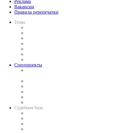
Реклама
Вакансии
Правила перепечатки
Темы
Практика
Законодательство
Процесс
Исследования
Рынок юридических услуг
Юридическое сообщество
Важнейшие правовые темы в прессе
Спецпроекты
Подкаст «В здравом уме
и твёрдой памяти»
Legal Design
Банкротная панорама
Советы для литигаторов
Сговоры на торгах
Авто
Судебная база
Картотека арбитражных дел
Решения арбитражных судов
Календарь рассмотрения арбитражных дел
Досье судей