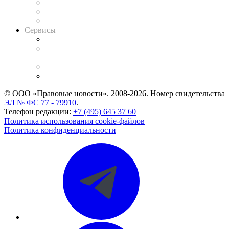
Информация о судах
RSS лента новостей
Вакансии для юристов
Сервисы
Справочно-правовая система
Casebook: мониторинг дел
и компаний
Caselook: поиск и анализ практики
CASE.ONE: управление юридической службой
© ООО «Правовые новости». 2008-2026.
Номер свидетельства
ЭЛ № ФС 77 - 79910
.
Телефон редакции:
+7 (495) 645 37 60
Политика использования cookie-файлов
Политика конфиденциальности