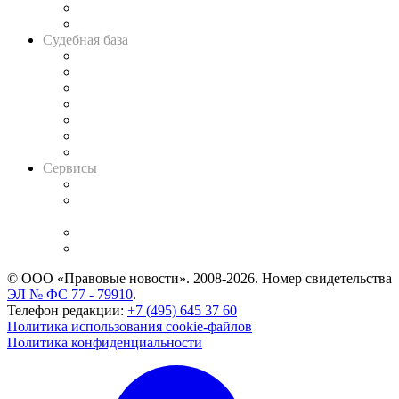
Сговоры на торгах
Авто
Судебная база
Картотека арбитражных дел
Решения арбитражных судов
Календарь рассмотрения арбитражных дел
Досье судей
Информация о судах
RSS лента новостей
Вакансии для юристов
Сервисы
Справочно-правовая система
Casebook: мониторинг дел
и компаний
Caselook: поиск и анализ практики
CASE.ONE: управление юридической службой
© ООО «Правовые новости». 2008-2026.
Номер свидетельства
ЭЛ № ФС 77 - 79910
.
Телефон редакции:
+7 (495) 645 37 60
Политика использования cookie-файлов
Политика конфиденциальности