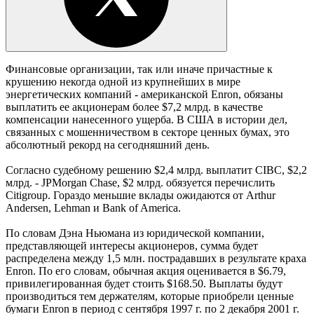
Финансовые организации, так или иначе причастные к
крушению некогда одной из крупнейших в мире
энергетических компаний - американской Enron, обязаны
выплатить ее акционерам более $7,2 млрд. в качестве
компенсации нанесенного ущерба. В США в истории дел,
связанных с мошенничеством в секторе ценных бумах, это
абсолютный рекорд на сегодняшний день.
Согласно судебному решению $2,4 млрд. выплатит CIBC, $2,2
млрд. - JPMorgan Chase, $2 млрд. обязуется перечислить
Citigroup. Гораздо меньшие вклады ожидаются от Arthur
Andersen, Lehman и Bank of America.
По словам Дэна Ньюмана из юридической компании,
представляющей интересы акционеров, сумма будет
распределена между 1,5 млн. пострадавших в результате краха
Enron. По его словам, обычная акция оценивается в $6.79,
привилегированная будет стоить $168.50. Выплаты будут
производиться тем держателям, которые приобрели ценные
бумаги Enron в период с сентября 1997 г. по 2 декабря 2001 г.