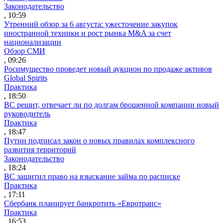
Законодательство
, 10:59
Утренний обзор за 6 августа: ужесточение закупок
иностранной техники и рост рынка M&A за счет
национализации
Обзор СМИ
, 09:26
Росимущество проведет новый аукцион по продаже активов
Global Spirits
Практика
, 18:50
ВС решит, отвечает ли по долгам брошенной компании новый
руководитель
Практика
, 18:47
Путин подписал закон о новых правилах комплексного
развития территорий
Законодательство
, 18:24
ВС защитил право на взыскание займа по расписке
Практика
, 17:11
Сбербанк планирует банкротить «Евротранс»
Практика
, 16:53