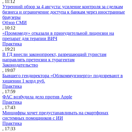
, 11:12
Утренний обзор за 4 августа: усиление контроля за сделкам
бизнеса и ограничение доступа к банкам через иностранные
браузеры
Обзор СМИ
, 10:12
«Промомеду» отказали в принудительной лицензии на
препарат для терапии ВИЧ
Практика
, 19:21
В ГД внесли законопроект, разрешающий туристам
направлять претензии к турагентам
Законодательство
, 19:07
Бывшего гендиректора «Облкоммунэнерго» подозревают в
хищении 1 млрд руб.
Практика
, 17:59
ФАС возбудила дело против Apple
Практика
, 17:43
Минцифры хочет предустанавливать на смартфонах
системных помощников с ИИ
Практика
, 17:33