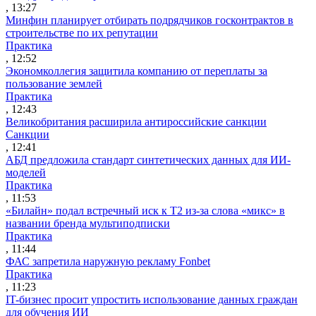
, 13:27
Минфин планирует отбирать подрядчиков госконтрактов в
строительстве по их репутации
Практика
, 12:52
Экономколлегия защитила компанию от переплаты за
пользование землей
Практика
, 12:43
Великобритания расширила антироссийские санкции
Санкции
, 12:41
АБД предложила стандарт синтетических данных для ИИ-
моделей
Практика
, 11:53
«Билайн» подал встречный иск к Т2 из-за слова «микс» в
названии бренда мультиподписки
Практика
, 11:44
ФАС запретила наружную рекламу Fonbet
Практика
, 11:23
IT-бизнес просит упростить использование данных граждан
для обучения ИИ