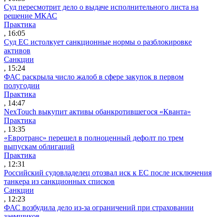
Суд пересмотрит дело о выдаче исполнительного листа на
решение МКАС
Практика
, 16:05
Суд ЕС истолкует санкционные нормы о разблокировке
активов
Санкции
, 15:24
ФАС раскрыла число жалоб в сфере закупок в первом
полугодии
Практика
, 14:47
NexTouch выкупит активы обанкротившегося «Кванта»
Практика
, 13:35
«Евротранс» перешел в полноценный дефолт по трем
выпускам облигаций
Практика
, 12:31
Российский судовладелец отозвал иск к ЕС после исключения
танкера из санкционных списков
Санкции
, 12:23
ФАС возбудила дело из-за ограничений при страховании
заемщиков