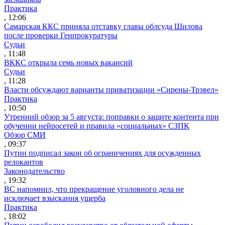
Практика
, 12:06
Самарская ККС приняла отставку главы облсуда Шилова
после проверки Генпрокуратуры
Судьи
, 11:48
ВККС открыла семь новых вакансий
Судьи
, 11:28
Власти обсуждают варианты приватизации «Сирены-Трэвел»
Практика
, 10:50
Утренний обзор за 5 августа: поправки о защите контента при
обучении нейросетей и правила «социальных» СЗПК
Обзор СМИ
, 09:37
Путин подписал закон об ограничениях для осужденных
релокантов
Законодательство
, 19:32
ВС напомнил, что прекращение уголовного дела не
исключает взыскания ущерба
Практика
, 18:02