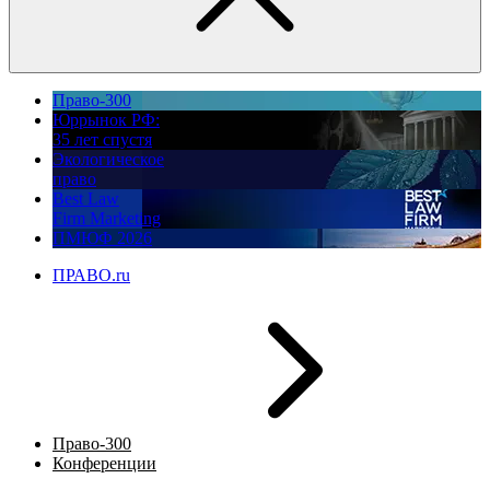
Право-300
Юррынок РФ:
35 лет спустя
Экологическое
право
Best Law
Firm Marketing
ПМЮФ 2026
ПРАВО.ru
Право-300
Конференции