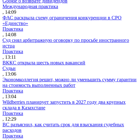
Google о возврате дивидендов
Международная практика
, 14:09
ФАС раскрыла схему ограничения конкуренции в СРО
«Единство»
Практика
, 14:08
Суд снял арбитражную оговорку по просьбе иностранного
истца
Практика
, 13:11
ВККС открыла шесть новых вакансий
Судьи
, 13:06
Экономколлегия решит, можно ли уменьшить сумму гарантии
на стоимость выполненных работ
Практика
, 13:04
Wildberries планирует запустить в 2027 году два крупных
склада в Казахстане
Практика
, 12:29
ВС разъяснил, как считать срок для взыскания судебных
расходов
Практика