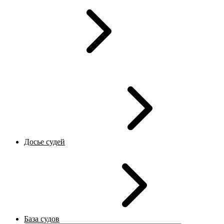
Досье судей
База судов