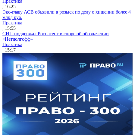
Практика
, 16:25
Экс-главу АСВ объявили в розыск по делу о хищении более 4
млрд руб.
Практика
, 15:55
СИП поддержал Роспатент в споре об обозначении
«Нетдолгофф»
Практика
, 15:17