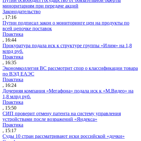
Путин освободил государство от обязательной оферты
миноритариям при передаче акций
Законодательство
, 17:16
Путин подписал закон о мониторинге цен на продукты по
всей цепочке поставок
Практика
, 16:44
Прокуратура подала иск к структуре группы «Илим» на 1,8
млрд руб.
Практика
, 16:35
Экономколлегия ВС рассмотрит спор о классификации товара
по ВЭД ЕАЭС
Практика
, 16:24
Дочерняя компания «Мегафона» подала иск к «М.Видео» на
1,8 млрд руб.
Практика
, 15:50
СИП проверит отмену патента на систему управления
устройствами после возражений «Яндекса»
Практика
, 15:17
Суды 10 стран рассматривают иски российской «дочки»