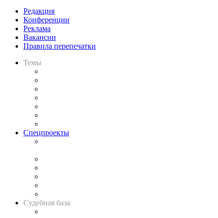
Редакция
Конференции
Реклама
Вакансии
Правила перепечатки
Темы
Практика
Законодательство
Процесс
Исследования
Рынок юридических услуг
Юридическое сообщество
Важнейшие правовые темы в прессе
Спецпроекты
Подкаст «В здравом уме
и твёрдой памяти»
Legal Design
Банкротная панорама
Советы для литигаторов
Сговоры на торгах
Авто
Судебная база
Картотека арбитражных дел