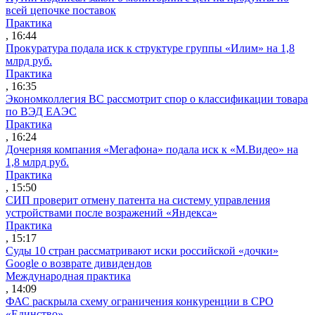
всей цепочке поставок
Практика
, 16:44
Прокуратура подала иск к структуре группы «Илим» на 1,8
млрд руб.
Практика
, 16:35
Экономколлегия ВС рассмотрит спор о классификации товара
по ВЭД ЕАЭС
Практика
, 16:24
Дочерняя компания «Мегафона» подала иск к «М.Видео» на
1,8 млрд руб.
Практика
, 15:50
СИП проверит отмену патента на систему управления
устройствами после возражений «Яндекса»
Практика
, 15:17
Суды 10 стран рассматривают иски российской «дочки»
Google о возврате дивидендов
Международная практика
, 14:09
ФАС раскрыла схему ограничения конкуренции в СРО
«Единство»