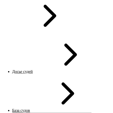
Досье судей
База судов