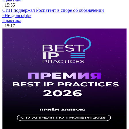
, 15:55
СИП поддержал Роспатент в споре об обозначении
«Нетдолгофф»
Практика
, 15:17