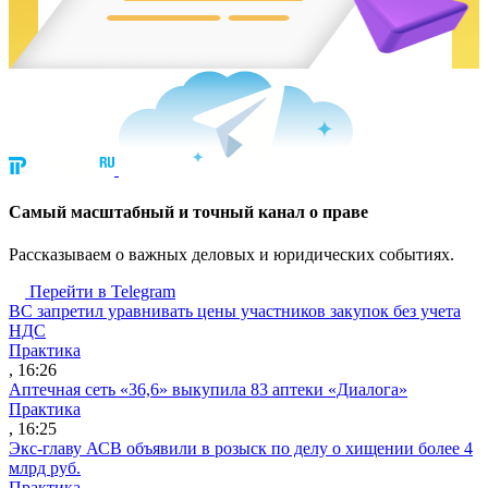
Cамый масштабный и точный канал о праве
Рассказываем о важных деловых и юридических событиях.
Перейти в Telegram
ВС запретил уравнивать цены участников закупок без учета
НДС
Практика
, 16:26
Аптечная сеть «36,6» выкупила 83 аптеки «Диалога»
Практика
, 16:25
Экс-главу АСВ объявили в розыск по делу о хищении более 4
млрд руб.
Практика