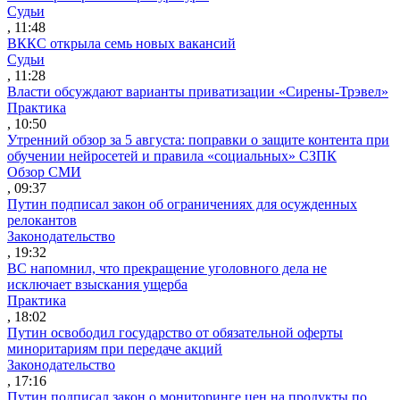
Судьи
, 11:48
ВККС открыла семь новых вакансий
Судьи
, 11:28
Власти обсуждают варианты приватизации «Сирены-Трэвел»
Практика
, 10:50
Утренний обзор за 5 августа: поправки о защите контента при
обучении нейросетей и правила «социальных» СЗПК
Обзор СМИ
, 09:37
Путин подписал закон об ограничениях для осужденных
релокантов
Законодательство
, 19:32
ВС напомнил, что прекращение уголовного дела не
исключает взыскания ущерба
Практика
, 18:02
Путин освободил государство от обязательной оферты
миноритариям при передаче акций
Законодательство
, 17:16
Путин подписал закон о мониторинге цен на продукты по