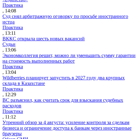
Практика
, 14:08
Суд снял арбитражную оговорку по просьбе иностранного
истца
Практика
, 13:11
ВККС открыла шесть новых вакансий
Судьи
, 13:06
Экономколлегия решит, можно ли уменьшить сумму гарантии
на стоимость выполненных работ
Практика
, 13:04
Wildberries планирует запустить в 2027 году два крупных
склада в Казахстане
Практика
, 12:29
ВС разъяснил, как считать срок для взыскания судебных
расходов
Практика
, 11:12
Утренний обзор за 4 августа: усиление контроля за сделкам
бизнеса и ограничение доступа к банкам через иностранные
браузеры