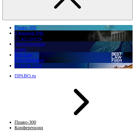
Право-300
Юррынок РФ:
35 лет спустя
Экологическое
право
Best Law
Firm Marketing
ПМЮФ 2026
ПРАВО.ru
Право-300
Конференции