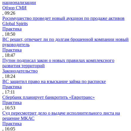
национализации
Обзор СМИ
, 09:26
Росимущество проведет новый аукцион по продаже активов
Global Spirits
Практика
, 18:50
ВС решит, отвечает ли по долгам брошенной компании новый
руководитель
Практика
, 18:47
Путин подписал закон о новых правилах комплексного
развития территорий
Законодательство
, 18:24
ВС защитил право на взыскание займа по расписке
Практика
, 17:11
Сбербанк планирует банкротить «Евротранс»
Практика
, 16:53
Суд пересмотрит дело о выдаче исполнительного листа на
решение МКАС
Практика
, 16:05