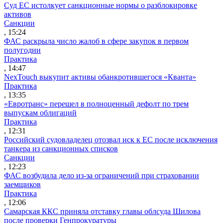
Суд ЕС истолкует санкционные нормы о разблокировке
активов
Санкции
, 15:24
ФАС раскрыла число жалоб в сфере закупок в первом
полугодии
Практика
, 14:47
NexTouch выкупит активы обанкротившегося «Кванта»
Практика
, 13:35
«Евротранс» перешел в полноценный дефолт по трем
выпускам облигаций
Практика
, 12:31
Российский судовладелец отозвал иск к ЕС после исключения
танкера из санкционных списков
Санкции
, 12:23
ФАС возбудила дело из-за ограничений при страховании
заемщиков
Практика
, 12:06
Самарская ККС приняла отставку главы облсуда Шилова
после проверки Генпрокуратуры