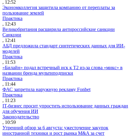
, 12:52
Экономколлегия защитила компанию от переплаты за
пользование землей
Практика
, 12:43
Великобритания расширила антироссийские санкции
Санкции
, 12:41
АБД предложила стандарт синтетических данных для ИИ-
моделей
Практика
, 11:53
«Билайн» подал встречный иск к Т2 из-за слова «микс» в
названии бренда мультиподписки
Практика
, 11:44
ФАС запретила наружную рекламу Fonbet
Практика
, 11:23
IT-бизнес просит упростить использование данных граждан
для обучения ИИ
Законодательство
, 10:59
Утренний обзор за 6 августа: ужесточение закупок
иностранной техники и рост рынка M&A за счет