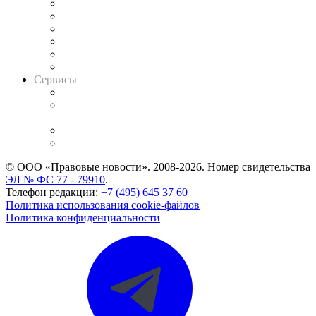
Решения арбитражных судов
Календарь рассмотрения арбитражных дел
Досье судей
Информация о судах
RSS лента новостей
Вакансии для юристов
Сервисы
Справочно-правовая система
Casebook: мониторинг дел
и компаний
Caselook: поиск и анализ практики
CASE.ONE: управление юридической службой
© ООО «Правовые новости». 2008-2026.
Номер свидетельства
ЭЛ № ФС 77 - 79910
.
Телефон редакции:
+7 (495) 645 37 60
Политика использования cookie-файлов
Политика конфиденциальности