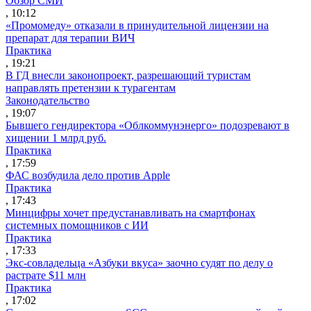
Обзор СМИ
, 10:12
«Промомеду» отказали в принудительной лицензии на
препарат для терапии ВИЧ
Практика
, 19:21
В ГД внесли законопроект, разрешающий туристам
направлять претензии к турагентам
Законодательство
, 19:07
Бывшего гендиректора «Облкоммунэнерго» подозревают в
хищении 1 млрд руб.
Практика
, 17:59
ФАС возбудила дело против Apple
Практика
, 17:43
Минцифры хочет предустанавливать на смартфонах
системных помощников с ИИ
Практика
, 17:33
Экс-совладельца «Азбуки вкуса» заочно судят по делу о
растрате $11 млн
Практика
, 17:02