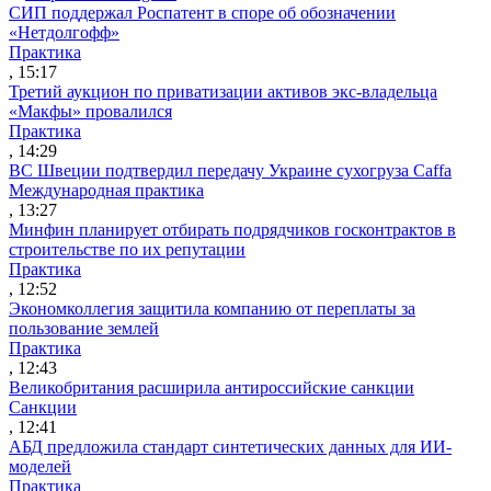
СИП поддержал Роспатент в споре об обозначении
«Нетдолгофф»
Практика
, 15:17
Третий аукцион по приватизации активов экс-владельца
«Макфы» провалился
Практика
, 14:29
ВС Швеции подтвердил передачу Украине сухогруза Caffa
Международная практика
, 13:27
Минфин планирует отбирать подрядчиков госконтрактов в
строительстве по их репутации
Практика
, 12:52
Экономколлегия защитила компанию от переплаты за
пользование землей
Практика
, 12:43
Великобритания расширила антироссийские санкции
Санкции
, 12:41
АБД предложила стандарт синтетических данных для ИИ-
моделей
Практика