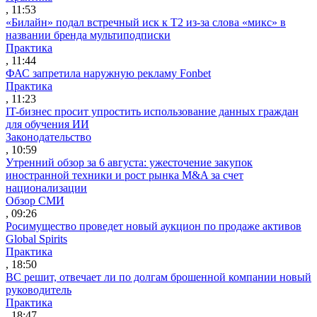
, 11:53
«Билайн» подал встречный иск к Т2 из-за слова «микс» в
названии бренда мультиподписки
Практика
, 11:44
ФАС запретила наружную рекламу Fonbet
Практика
, 11:23
IT-бизнес просит упростить использование данных граждан
для обучения ИИ
Законодательство
, 10:59
Утренний обзор за 6 августа: ужесточение закупок
иностранной техники и рост рынка M&A за счет
национализации
Обзор СМИ
, 09:26
Росимущество проведет новый аукцион по продаже активов
Global Spirits
Практика
, 18:50
ВС решит, отвечает ли по долгам брошенной компании новый
руководитель
Практика
, 18:47