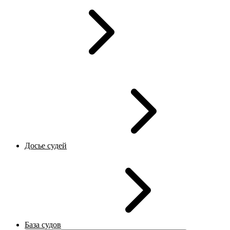
Досье судей
База судов