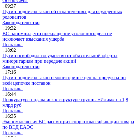
Обзор СМИ
, 09:37
Путин подписал закон об ограничениях для осужденных
релокантов
Законодательство
, 19:32
ВС напомнил, что прекращение уголовного дела не
исключает взыскания ущерба
Практика
, 18:02
Путин освободил государство от обязательной оферты
миноритариям при передаче акций
Законодательство
, 17:16
Путин подписал закон о мониторинге цен на продукты по
всей цепочке поставок
Практика
, 16:44
Прокуратура подала иск к структуре группы «Илим» на 1,8
млрд руб.
Практика
, 16:35
Экономколлегия ВС рассмотрит спор о классификации товара
по ВЭД ЕАЭС
Практика