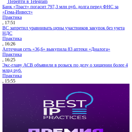
Перейти в Telegram
Банк «Траст» погасит 797,3 млн руб. долга перед ФНС за
«Гема-Инвест»
Практика
, 17:51
ВС запретил уравнивать цены участников закупок без учета
НДС
Практика
, 16:26
Аптечная сеть «36,6» выкупила 83 аптеки «Диалога»
Практика
, 16:25
Экс-главу АСВ объявили в розыск по делу о хищении более 4
млрд руб.
Практика
, 15:55