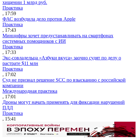
хищении 1 млрд руб.
Практика
, 17:59
ФАС возбудила дело против Apple
Практика
, 17:43
Минцифры хочет предустанавливать на смартфонах
системных помощников с ИИ
Практика
, 17:33
Экс-совладельца «Азбуки вкуса» заочно судят по делу о
растрате $11 млн
Практика
, 17:02
Суд не признал решение SCC по взысканию с российской
компании
Международная практика
, 17:01
Дроны могут начать применять для фиксации нарушений
ПДД
Практика
, 15:41