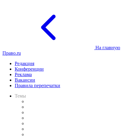
На главную
Право.ru
Редакция
Конференции
Реклама
Вакансии
Правила перепечатки
Темы
Практика
Законодательство
Процесс
Исследования
Рынок юридических услуг
Юридическое сообщество
Важнейшие правовые темы в прессе