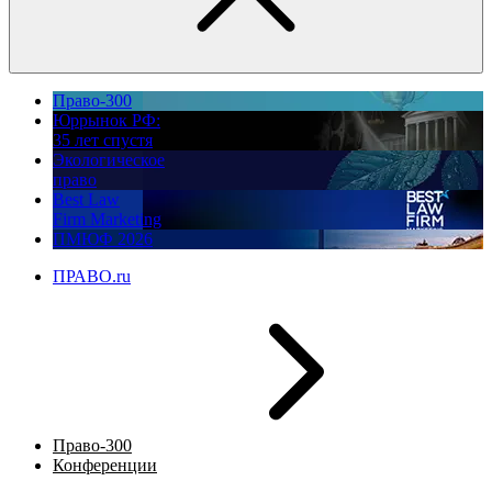
Право-300
Юррынок РФ:
35 лет спустя
Экологическое
право
Best Law
Firm Marketing
ПМЮФ 2026
ПРАВО.ru
Право-300
Конференции