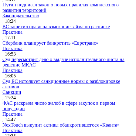
Путин подписал закон о новых правилах комплексного
развития территорий
Законодательство
, 18:24
ВС защитил право на взыскание займа по расписке
Практика
, 17:11
Сбербанк планирует банкротить «Евротранс»
Практика
, 16:53
Суд пересмотрит дело о выдаче исполнительного листа на
решение МКАС
Практика
, 16:05
Суд ЕС истолкует санкционные нормы о разблокировке
активов
Санкции
, 15:24
ФАС раскрыла число жалоб в сфере закупок в первом
полугодии
Практика
, 14:47
NexTouch выкупит активы обанкротившегося «Кванта»
Практика
, 13:35