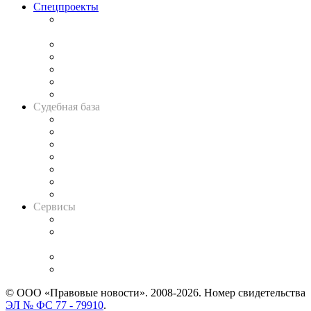
Спецпроекты
Подкаст «В здравом уме
и твёрдой памяти»
Legal Design
Банкротная панорама
Советы для литигаторов
Сговоры на торгах
Авто
Судебная база
Картотека арбитражных дел
Решения арбитражных судов
Календарь рассмотрения арбитражных дел
Досье судей
Информация о судах
RSS лента новостей
Вакансии для юристов
Сервисы
Справочно-правовая система
Casebook: мониторинг дел
и компаний
Caselook: поиск и анализ практики
CASE.ONE: управление юридической службой
© ООО «Правовые новости». 2008-2026.
Номер свидетельства
ЭЛ № ФС 77 - 79910
.