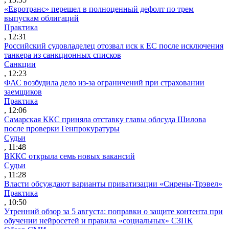
«Евротранс» перешел в полноценный дефолт по трем
выпускам облигаций
Практика
, 12:31
Российский судовладелец отозвал иск к ЕС после исключения
танкера из санкционных списков
Санкции
, 12:23
ФАС возбудила дело из-за ограничений при страховании
заемщиков
Практика
, 12:06
Самарская ККС приняла отставку главы облсуда Шилова
после проверки Генпрокуратуры
Судьи
, 11:48
ВККС открыла семь новых вакансий
Судьи
, 11:28
Власти обсуждают варианты приватизации «Сирены-Трэвел»
Практика
, 10:50
Утренний обзор за 5 августа: поправки о защите контента при
обучении нейросетей и правила «социальных» СЗПК