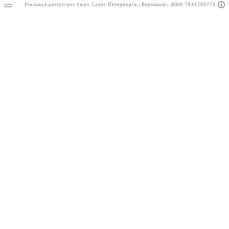
Реклама
Адвокатское бюро Санкт-Петербурга «Вертикаль» ИНН 7841290773
Реклама
АО"Право.ру" ИНН: 7708095468