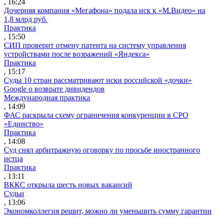
, 16:24
Дочерняя компания «Мегафона» подала иск к «М.Видео» на
1,8 млрд руб.
Практика
, 15:50
СИП проверит отмену патента на систему управления
устройствами после возражений «Яндекса»
Практика
, 15:17
Суды 10 стран рассматривают иски российской «дочки»
Google о возврате дивидендов
Международная практика
, 14:09
ФАС раскрыла схему ограничения конкуренции в СРО
«Единство»
Практика
, 14:08
Суд снял арбитражную оговорку по просьбе иностранного
истца
Практика
, 13:11
ВККС открыла шесть новых вакансий
Судьи
, 13:06
Экономколлегия решит, можно ли уменьшить сумму гарантии