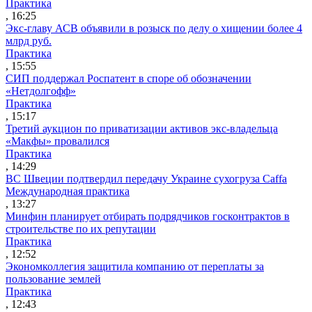
Практика
, 16:25
Экс-главу АСВ объявили в розыск по делу о хищении более 4
млрд руб.
Практика
, 15:55
СИП поддержал Роспатент в споре об обозначении
«Нетдолгофф»
Практика
, 15:17
Третий аукцион по приватизации активов экс-владельца
«Макфы» провалился
Практика
, 14:29
ВС Швеции подтвердил передачу Украине сухогруза Caffa
Международная практика
, 13:27
Минфин планирует отбирать подрядчиков госконтрактов в
строительстве по их репутации
Практика
, 12:52
Экономколлегия защитила компанию от переплаты за
пользование землей
Практика
, 12:43