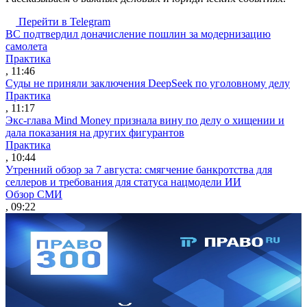
Перейти в Telegram
ВС подтвердил доначисление пошлин за модернизацию
самолета
Практика
, 11:46
Суды не приняли заключения DeepSeek по уголовному делу
Практика
, 11:17
Экс-глава Mind Money признала вину по делу о хищении и
дала показания на других фигурантов
Практика
, 10:44
Утренний обзор за 7 августа: смягчение банкротства для
селлеров и требования для статуса нацмодели ИИ
Обзор СМИ
, 09:22