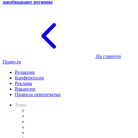
завоёвывают регионы
На главную
Право.ru
Редакция
Конференции
Реклама
Вакансии
Правила перепечатки
Темы
Практика
Законодательство
Процесс
Исследования
Рынок юридических услуг