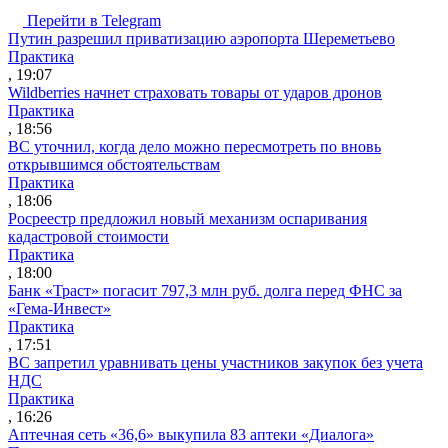
Перейти в Telegram
Путин разрешил приватизацию аэропорта Шереметьево
Практика
, 19:07
Wildberries начнет страховать товары от ударов дронов
Практика
, 18:56
ВС уточнил, когда дело можно пересмотреть по вновь
открывшимся обстоятельствам
Практика
, 18:06
Росреестр предложил новый механизм оспаривания
кадастровой стоимости
Практика
, 18:00
Банк «Траст» погасит 797,3 млн руб. долга перед ФНС за
«Гема-Инвест»
Практика
, 17:51
ВС запретил уравнивать цены участников закупок без учета
НДС
Практика
, 16:26
Аптечная сеть «36,6» выкупила 83 аптеки «Диалога»