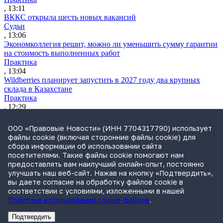
, 13:11
ВККС открыла шесть новых вакансий
Судьи
, 13:06
Экономколлегия решит, можно ли уменьшить сумму гарантии
на стоимость выполненных работ
Практика
, 13:04
Wildberries планирует запустить в 2027 году два крупных
склада в Казахстане
Практика
, 12:29
ВС разъяснил, как считать срок для взыскания судебных
расходов
ООО «Правовые Новости» (ИНН 7704317790) использует
Практика
файлы cookie (включая сторонние файлы cookie) для
, 11:12
сбора информации об использовании сайта
Утренний обзор за 4 августа: усиление контроля за сделкам
посетителями. Такие файлы cookie помогают нам
бизнеса и ограничение доступа к банкам через иностранные
предоставлять вам наилучший онлайн-опыт, постоянно
браузеры
улучшать наш веб-сайт. Нажав на кнопку «Подтвердить»,
Обзор СМИ
вы даете согласие на обработку файлов cookie в
, 10:12
соответствии с условиями, изложенными в нашей
Политике использования cookie-файлов
.
Подтвердить
Реклама
Адвокатское бюро Санкт-Петербурга «Вертикаль» ИНН 7841290773
Реклама
ООО "Право.ру" ИНН: 7704835288