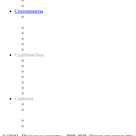
Юридическое сообщество
Важнейшие правовые темы в прессе
Спецпроекты
Подкаст «В здравом уме
и твёрдой памяти»
Legal Design
Банкротная панорама
Советы для литигаторов
Сговоры на торгах
Авто
Судебная база
Картотека арбитражных дел
Решения арбитражных судов
Календарь рассмотрения арбитражных дел
Досье судей
Информация о судах
RSS лента новостей
Вакансии для юристов
Сервисы
Справочно-правовая система
Casebook: мониторинг дел
и компаний
Caselook: поиск и анализ практики
CASE.ONE: управление юридической службой