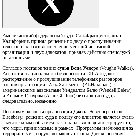
Американский федеральный суд в Сан-Франциско, штат
Калифорния, принял решение по делу о прослушивании
телефонных разговоров членов местной исламской
организации и двух адвокатов, признав действия спецслужб
незаконными.
Согласно постановлению
судьи Вона Уокера
(Vaughn Walker),
Агентство национальной безопасности США отдало
распоряжение о прослушивании телефонных разговоров
членов организации "Аль-Харамейн" (Al-Haramain) с
американскими адвокатами Уэнделлом Белю (Wendell Belew)
и Асимом Гафуром (Asim Ghafoor) без санкции суда, а
следовательно, незаконно.
По словам адвоката организации Джона Эйзенберга (Jon
Eisenberg), решение суда в пользу его клиентов является очень
значительным событием, так как наглядно демонстрирует то,
что меры, принимаемые в рамках "Программы наблюдения за
террористами", нарушали законы страны. Для вынесения