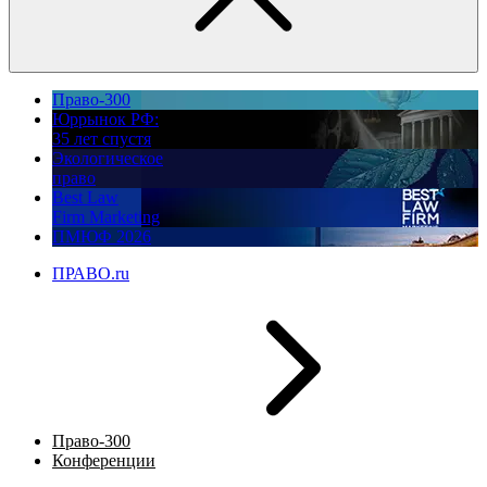
Право-300
Юррынок РФ:
35 лет спустя
Экологическое
право
Best Law
Firm Marketing
ПМЮФ 2026
ПРАВО.ru
Право-300
Конференции