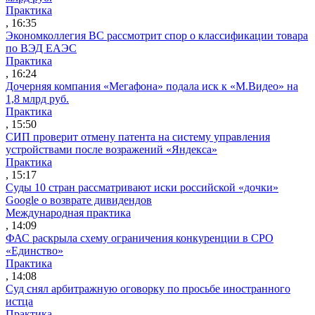
Практика
, 16:35
Экономколлегия ВС рассмотрит спор о классификации товара
по ВЭД ЕАЭС
Практика
, 16:24
Дочерняя компания «Мегафона» подала иск к «М.Видео» на
1,8 млрд руб.
Практика
, 15:50
СИП проверит отмену патента на систему управления
устройствами после возражений «Яндекса»
Практика
, 15:17
Суды 10 стран рассматривают иски российской «дочки»
Google о возврате дивидендов
Международная практика
, 14:09
ФАС раскрыла схему ограничения конкуренции в СРО
«Единство»
Практика
, 14:08
Суд снял арбитражную оговорку по просьбе иностранного
истца
Практика