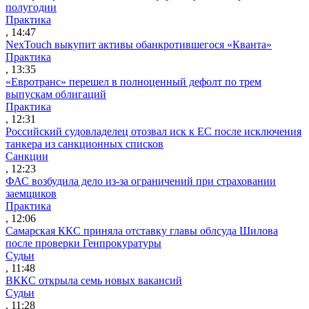
полугодии
Практика
, 14:47
NexTouch выкупит активы обанкротившегося «Кванта»
Практика
, 13:35
«Евротранс» перешел в полноценный дефолт по трем
выпускам облигаций
Практика
, 12:31
Российский судовладелец отозвал иск к ЕС после исключения
танкера из санкционных списков
Санкции
, 12:23
ФАС возбудила дело из-за ограничений при страховании
заемщиков
Практика
, 12:06
Самарская ККС приняла отставку главы облсуда Шилова
после проверки Генпрокуратуры
Судьи
, 11:48
ВККС открыла семь новых вакансий
Судьи
, 11:28