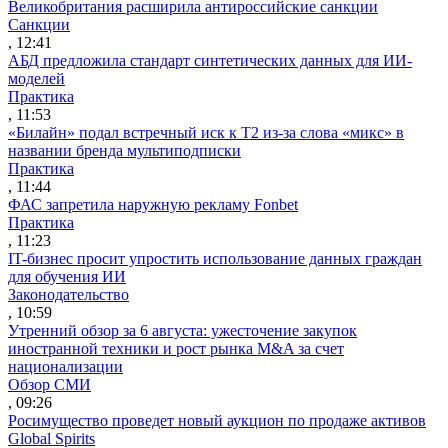
Великобритания расширила антироссийские санкции
Санкции
, 12:41
АБД предложила стандарт синтетических данных для ИИ-
моделей
Практика
, 11:53
«Билайн» подал встречный иск к Т2 из-за слова «микс» в
названии бренда мультиподписки
Практика
, 11:44
ФАС запретила наружную рекламу Fonbet
Практика
, 11:23
IT-бизнес просит упростить использование данных граждан
для обучения ИИ
Законодательство
, 10:59
Утренний обзор за 6 августа: ужесточение закупок
иностранной техники и рост рынка M&A за счет
национализации
Обзор СМИ
, 09:26
Росимущество проведет новый аукцион по продаже активов
Global Spirits