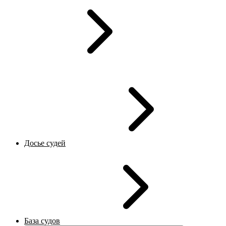
Досье судей
База судов