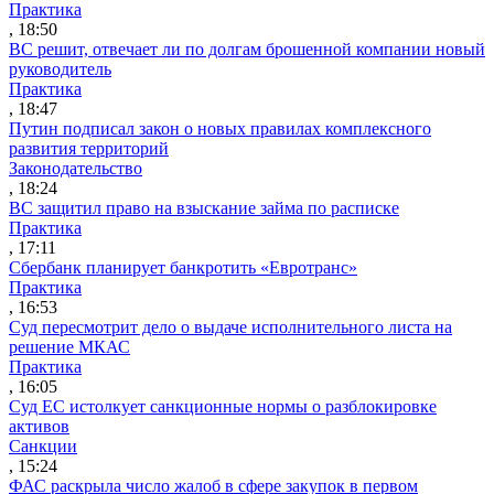
Практика
, 18:50
ВС решит, отвечает ли по долгам брошенной компании новый
руководитель
Практика
, 18:47
Путин подписал закон о новых правилах комплексного
развития территорий
Законодательство
, 18:24
ВС защитил право на взыскание займа по расписке
Практика
, 17:11
Сбербанк планирует банкротить «Евротранс»
Практика
, 16:53
Суд пересмотрит дело о выдаче исполнительного листа на
решение МКАС
Практика
, 16:05
Суд ЕС истолкует санкционные нормы о разблокировке
активов
Санкции
, 15:24
ФАС раскрыла число жалоб в сфере закупок в первом