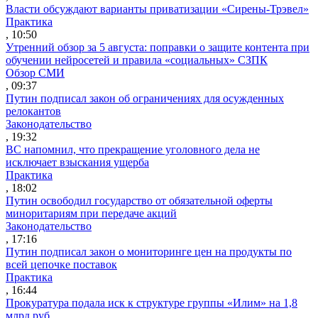
Власти обсуждают варианты приватизации «Сирены-Трэвел»
Практика
, 10:50
Утренний обзор за 5 августа: поправки о защите контента при
обучении нейросетей и правила «социальных» СЗПК
Обзор СМИ
, 09:37
Путин подписал закон об ограничениях для осужденных
релокантов
Законодательство
, 19:32
ВС напомнил, что прекращение уголовного дела не
исключает взыскания ущерба
Практика
, 18:02
Путин освободил государство от обязательной оферты
миноритариям при передаче акций
Законодательство
, 17:16
Путин подписал закон о мониторинге цен на продукты по
всей цепочке поставок
Практика
, 16:44
Прокуратура подала иск к структуре группы «Илим» на 1,8
млрд руб.