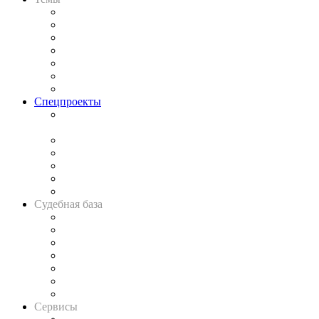
Практика
Законодательство
Процесс
Исследования
Рынок юридических услуг
Юридическое сообщество
Важнейшие правовые темы в прессе
Спецпроекты
Подкаст «В здравом уме
и твёрдой памяти»
Legal Design
Банкротная панорама
Советы для литигаторов
Сговоры на торгах
Авто
Судебная база
Картотека арбитражных дел
Решения арбитражных судов
Календарь рассмотрения арбитражных дел
Досье судей
Информация о судах
RSS лента новостей
Вакансии для юристов
Сервисы