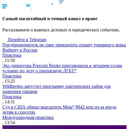
Cамый масштабный и точный канал о праве
Рассказываем о важных деловых и юридических событиях.
Перейти в Telegram
Предприниматель не смог прекратить охрану товарного знака
Burberry в России
Практика
, 15:50
Экс-директора Popcorn Books приговорили к четырем годам
условно по делу о пропаганде ЛГБТ*
Практика
, 15:25
Wildberries запустит программу партнерских хабов для
хранения товаров
Практика
, 14:31
Суд в США обязал выплатить Meta* $942 млн из-за вреда
детям в соцсетях
Международная практика
, 13:54