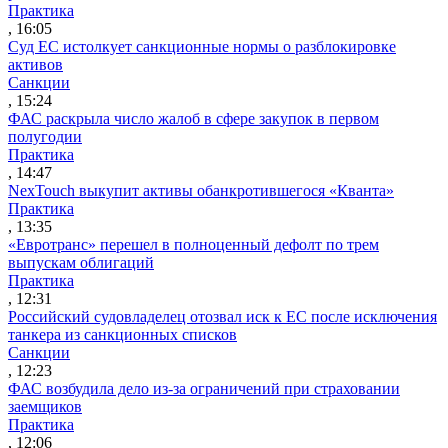
Практика
, 16:05
Суд ЕС истолкует санкционные нормы о разблокировке
активов
Санкции
, 15:24
ФАС раскрыла число жалоб в сфере закупок в первом
полугодии
Практика
, 14:47
NexTouch выкупит активы обанкротившегося «Кванта»
Практика
, 13:35
«Евротранс» перешел в полноценный дефолт по трем
выпускам облигаций
Практика
, 12:31
Российский судовладелец отозвал иск к ЕС после исключения
танкера из санкционных списков
Санкции
, 12:23
ФАС возбудила дело из-за ограничений при страховании
заемщиков
Практика
, 12:06