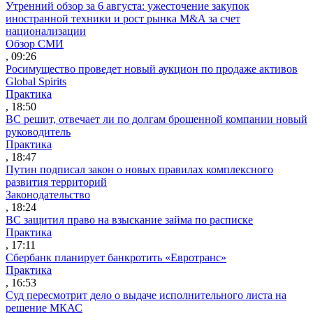
Утренний обзор за 6 августа: ужесточение закупок
иностранной техники и рост рынка M&A за счет
национализации
Обзор СМИ
, 09:26
Росимущество проведет новый аукцион по продаже активов
Global Spirits
Практика
, 18:50
ВС решит, отвечает ли по долгам брошенной компании новый
руководитель
Практика
, 18:47
Путин подписал закон о новых правилах комплексного
развития территорий
Законодательство
, 18:24
ВС защитил право на взыскание займа по расписке
Практика
, 17:11
Сбербанк планирует банкротить «Евротранс»
Практика
, 16:53
Суд пересмотрит дело о выдаче исполнительного листа на
решение МКАС