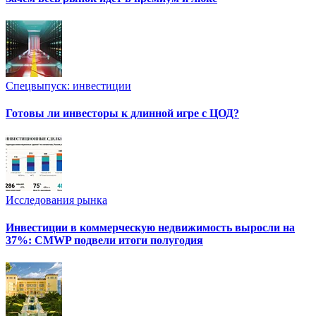
Спецвыпуск: инвестиции
Готовы ли инвесторы к длинной игре с ЦОД?
Исследования рынка
Инвестиции в коммерческую недвижимость выросли на
37%: CMWP подвели итоги полугодия