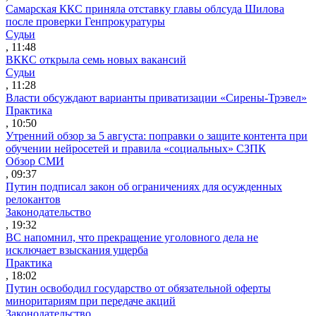
Самарская ККС приняла отставку главы облсуда Шилова
после проверки Генпрокуратуры
Судьи
, 11:48
ВККС открыла семь новых вакансий
Судьи
, 11:28
Власти обсуждают варианты приватизации «Сирены-Трэвел»
Практика
, 10:50
Утренний обзор за 5 августа: поправки о защите контента при
обучении нейросетей и правила «социальных» СЗПК
Обзор СМИ
, 09:37
Путин подписал закон об ограничениях для осужденных
релокантов
Законодательство
, 19:32
ВС напомнил, что прекращение уголовного дела не
исключает взыскания ущерба
Практика
, 18:02
Путин освободил государство от обязательной оферты
миноритариям при передаче акций
Законодательство