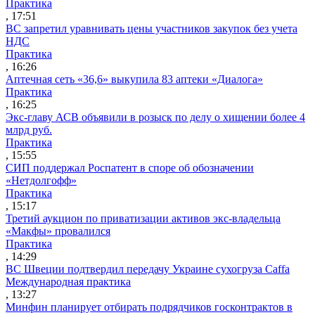
Практика
, 17:51
ВС запретил уравнивать цены участников закупок без учета
НДС
Практика
, 16:26
Аптечная сеть «36,6» выкупила 83 аптеки «Диалога»
Практика
, 16:25
Экс-главу АСВ объявили в розыск по делу о хищении более 4
млрд руб.
Практика
, 15:55
СИП поддержал Роспатент в споре об обозначении
«Нетдолгофф»
Практика
, 15:17
Третий аукцион по приватизации активов экс-владельца
«Макфы» провалился
Практика
, 14:29
ВС Швеции подтвердил передачу Украине сухогруза Caffa
Международная практика
, 13:27
Минфин планирует отбирать подрядчиков госконтрактов в