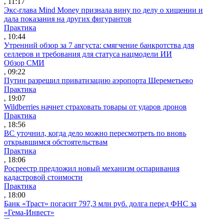
, 11:17
Экс-глава Mind Money признала вину по делу о хищении и
дала показания на других фигурантов
Практика
, 10:44
Утренний обзор за 7 августа: смягчение банкротства для
селлеров и требования для статуса нацмодели ИИ
Обзор СМИ
, 09:22
Путин разрешил приватизацию аэропорта Шереметьево
Практика
, 19:07
Wildberries начнет страховать товары от ударов дронов
Практика
, 18:56
ВС уточнил, когда дело можно пересмотреть по вновь
открывшимся обстоятельствам
Практика
, 18:06
Росреестр предложил новый механизм оспаривания
кадастровой стоимости
Практика
, 18:00
Банк «Траст» погасит 797,3 млн руб. долга перед ФНС за
«Гема-Инвест»