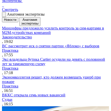
экспертизы
Смотреть
Анатомия экспертизы
Новости
Анатомия
экспертизы
Минцифры предложило усилить контроль за сим-картами в
M2M-устройствах компаний
Законодательство
, 19:02
ВС рассмотрит иск о снятии партии «Яблоко» с выборов
Практика
, 17:55
Экс-владельца бутика Cartier осудили на девять с половиной
лет за таможенную схему
Практика
, 17:18
Экономколлегия решит, кто должен возмещать ущерб при
пожаре
Практика
, 16:51
ВККС открыла семь новых вакансий
Судьи
, 16:15