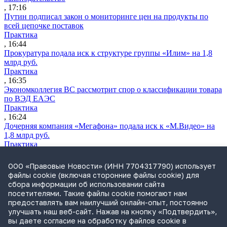
, 17:16
Путин подписал закон о мониторинге цен на продукты по
всей цепочке поставок
Практика
, 16:44
Прокуратура подала иск к структуре группы «Илим» на 1,8
млрд руб.
Практика
, 16:35
Экономколлегия ВС рассмотрит спор о классификации товара
по ВЭД ЕАЭС
Практика
, 16:24
Дочерняя компания «Мегафона» подала иск к «М.Видео» на
1,8 млрд руб.
Практика
, 15:50
СИП проверит отмену патента на систему управления
ООО «Правовые Новости» (ИНН 7704317790) использует
устройствами после возражений «Яндекса»
файлы cookie (включая сторонние файлы cookie) для
Практика
сбора информации об использовании сайта
, 15:17
посетителями. Такие файлы cookie помогают нам
Суды 10 стран рассматривают иски российской «дочки»
предоставлять вам наилучший онлайн-опыт, постоянно
Google о возврате дивидендов
улучшать наш веб-сайт. Нажав на кнопку «Подтвердить»,
Международная практика
вы даете согласие на обработку файлов cookie в
, 14:09