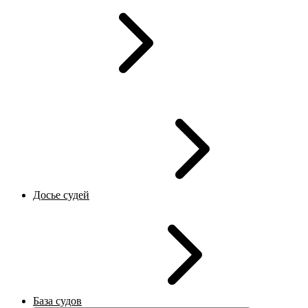
Досье судей
База судов