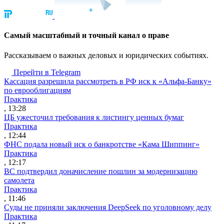
Cамый масштабный и точный канал о праве
Рассказываем о важных деловых и юридических событиях.
Перейти в Telegram
Кассация разрешила рассмотреть в РФ иск к «Альфа-Банку»
по еврооблигациям
Практика
, 13:28
ЦБ ужесточил требования к листингу ценных бумаг
Практика
, 12:44
ФНС подала новый иск о банкротстве «Кама Шиппинг»
Практика
, 12:17
ВС подтвердил доначисление пошлин за модернизацию
самолета
Практика
, 11:46
Суды не приняли заключения DeepSeek по уголовному делу
Практика