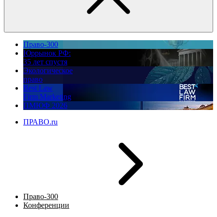
Право-300
Юррынок РФ:
35 лет спустя
Экологическое
право
Best Law
Firm Marketing
ПМЮФ 2026
ПРАВО.ru
Право-300
Конференции