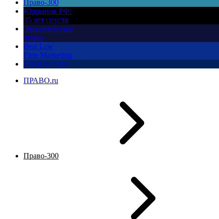
Право-300
Юррынок РФ:
35 лет спустя
Экологическое
право
Best Law
Firm Marketing
ПМЮФ 2026
ПРАВО.ru
Право-300