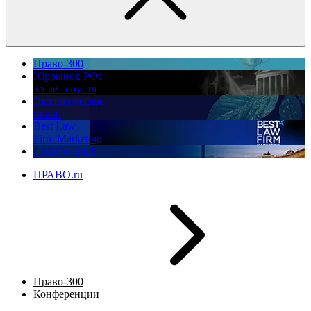
Право-300
Юррынок РФ:
35 лет спустя
Экологическое
право
Best Law
Firm Marketing
ПМЮФ 2026
ПРАВО.ru
Право-300
Конференции