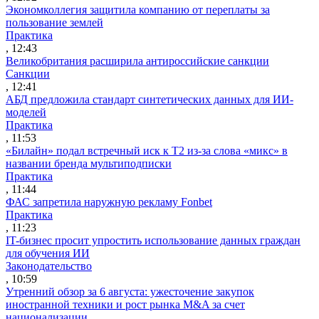
Экономколлегия защитила компанию от переплаты за
пользование землей
Практика
, 12:43
Великобритания расширила антироссийские санкции
Санкции
, 12:41
АБД предложила стандарт синтетических данных для ИИ-
моделей
Практика
, 11:53
«Билайн» подал встречный иск к Т2 из-за слова «микс» в
названии бренда мультиподписки
Практика
, 11:44
ФАС запретила наружную рекламу Fonbet
Практика
, 11:23
IT-бизнес просит упростить использование данных граждан
для обучения ИИ
Законодательство
, 10:59
Утренний обзор за 6 августа: ужесточение закупок
иностранной техники и рост рынка M&A за счет
национализации