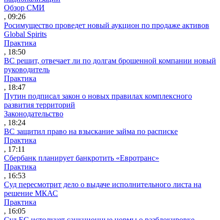
Обзор СМИ
, 09:26
Росимущество проведет новый аукцион по продаже активов
Global Spirits
Практика
, 18:50
ВС решит, отвечает ли по долгам брошенной компании новый
руководитель
Практика
, 18:47
Путин подписал закон о новых правилах комплексного
развития территорий
Законодательство
, 18:24
ВС защитил право на взыскание займа по расписке
Практика
, 17:11
Сбербанк планирует банкротить «Евротранс»
Практика
, 16:53
Суд пересмотрит дело о выдаче исполнительного листа на
решение МКАС
Практика
, 16:05
Суд ЕС истолкует санкционные нормы о разблокировке