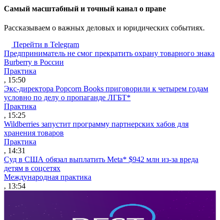
Cамый масштабный и точный канал о праве
Рассказываем о важных деловых и юридических событиях.
Перейти в Telegram
Предприниматель не смог прекратить охрану товарного знака
Burberry в России
Практика
, 15:50
Экс-директора Popcorn Books приговорили к четырем годам
условно по делу о пропаганде ЛГБТ*
Практика
, 15:25
Wildberries запустит программу партнерских хабов для
хранения товаров
Практика
, 14:31
Суд в США обязал выплатить Meta* $942 млн из-за вреда
детям в соцсетях
Международная практика
, 13:54