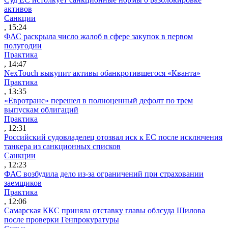
активов
Санкции
, 15:24
ФАС раскрыла число жалоб в сфере закупок в первом
полугодии
Практика
, 14:47
NexTouch выкупит активы обанкротившегося «Кванта»
Практика
, 13:35
«Евротранс» перешел в полноценный дефолт по трем
выпускам облигаций
Практика
, 12:31
Российский судовладелец отозвал иск к ЕС после исключения
танкера из санкционных списков
Санкции
, 12:23
ФАС возбудила дело из-за ограничений при страховании
заемщиков
Практика
, 12:06
Самарская ККС приняла отставку главы облсуда Шилова
после проверки Генпрокуратуры