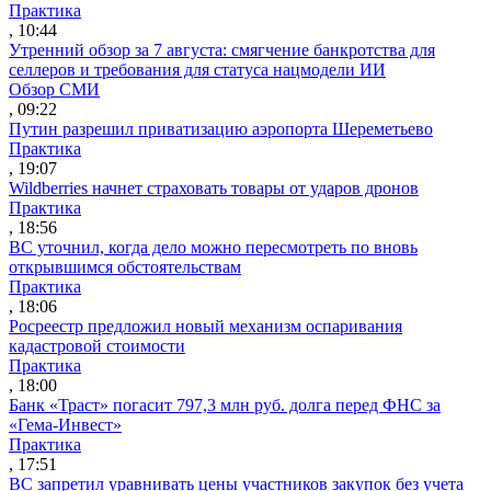
Практика
, 10:44
Утренний обзор за 7 августа: смягчение банкротства для
селлеров и требования для статуса нацмодели ИИ
Обзор СМИ
, 09:22
Путин разрешил приватизацию аэропорта Шереметьево
Практика
, 19:07
Wildberries начнет страховать товары от ударов дронов
Практика
, 18:56
ВС уточнил, когда дело можно пересмотреть по вновь
открывшимся обстоятельствам
Практика
, 18:06
Росреестр предложил новый механизм оспаривания
кадастровой стоимости
Практика
, 18:00
Банк «Траст» погасит 797,3 млн руб. долга перед ФНС за
«Гема-Инвест»
Практика
, 17:51
ВС запретил уравнивать цены участников закупок без учета