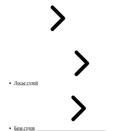
Досье судей
База судов