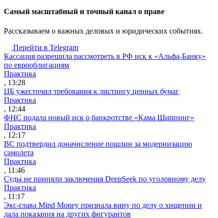
Cамый масштабный и точный канал о праве
Рассказываем о важных деловых и юридических событиях.
Перейти в Telegram
Кассация разрешила рассмотреть в РФ иск к «Альфа-Банку»
по еврооблигациям
Практика
, 13:28
ЦБ ужесточил требования к листингу ценных бумаг
Практика
, 12:44
ФНС подала новый иск о банкротстве «Кама Шиппинг»
Практика
, 12:17
ВС подтвердил доначисление пошлин за модернизацию
самолета
Практика
, 11:46
Суды не приняли заключения DeepSeek по уголовному делу
Практика
, 11:17
Экс-глава Mind Money признала вину по делу о хищении и
дала показания на других фигурантов