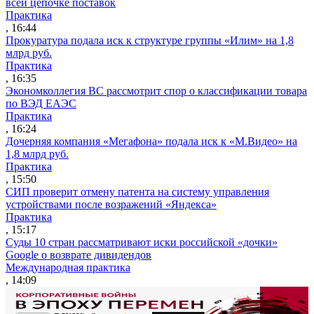
всей цепочке поставок
Практика
, 16:44
Прокуратура подала иск к структуре группы «Илим» на 1,8
млрд руб.
Практика
, 16:35
Экономколлегия ВС рассмотрит спор о классификации товара
по ВЭД ЕАЭС
Практика
, 16:24
Дочерняя компания «Мегафона» подала иск к «М.Видео» на
1,8 млрд руб.
Практика
, 15:50
СИП проверит отмену патента на систему управления
устройствами после возражений «Яндекса»
Практика
, 15:17
Суды 10 стран рассматривают иски российской «дочки»
Google о возврате дивидендов
Международная практика
, 14:09