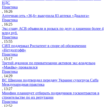
НДС
Практика
, 16:26
Аптечная сеть «36,6» выкупила 83 аптеки «Диалога»
Практика
, 16:25
Экс-главу АСВ объявили в розыск по делу о хищении более 4
млрд руб.
Практика
, 15:55
СИП поддержал Роспатент в споре об обозначении
«Нетдолгофф»
Практика
, 15:17
Третий аукцион по приватизации активов экс-владельца
«Макфы» провалился
Практика
, 14:29
ВС Швеции подтвердил передачу Украине сухогруза Caffa
Международная практика
, 13:27
Минфин планирует отбирать подрядчиков госконтрактов в
строительстве по их репутации
Практика
, 12:52