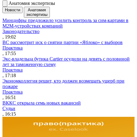
Анатомия экспертизы
Новости
Анатомия
экспертизы
Минцифры предложило усилить контроль за сим-картами в
M2M-устройствах компаний
Законодательство
, 19:02
ВС рассмотрит иск о снятии партии «Яблоко» с выборов
Практика
, 17:55
Экс-владельца бутика Cartier осудили на девять с половиной
лет за таможенную схему
Практика
, 17:18
Экономколлегия решит, кто должен возмещать ущерб при
пожаре
Практика
, 16:51
ВККС открыла семь новых вакансий
Судьи
, 16:15