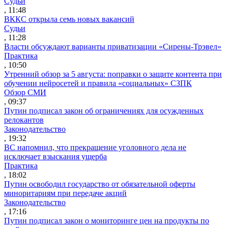
Судьи
, 11:48
ВККС открыла семь новых вакансий
Судьи
, 11:28
Власти обсуждают варианты приватизации «Сирены-Трэвел»
Практика
, 10:50
Утренний обзор за 5 августа: поправки о защите контента при
обучении нейросетей и правила «социальных» СЗПК
Обзор СМИ
, 09:37
Путин подписал закон об ограничениях для осужденных
релокантов
Законодательство
, 19:32
ВС напомнил, что прекращение уголовного дела не
исключает взыскания ущерба
Практика
, 18:02
Путин освободил государство от обязательной оферты
миноритариям при передаче акций
Законодательство
, 17:16
Путин подписал закон о мониторинге цен на продукты по