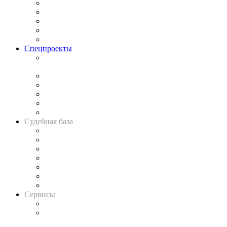
Процесс
Исследования
Рынок юридических услуг
Юридическое сообщество
Важнейшие правовые темы в прессе
Спецпроекты
Подкаст «В здравом уме
и твёрдой памяти»
Legal Design
Банкротная панорама
Советы для литигаторов
Сговоры на торгах
Авто
Судебная база
Картотека арбитражных дел
Решения арбитражных судов
Календарь рассмотрения арбитражных дел
Досье судей
Информация о судах
RSS лента новостей
Вакансии для юристов
Сервисы
Справочно-правовая система
Casebook: мониторинг дел
и компаний